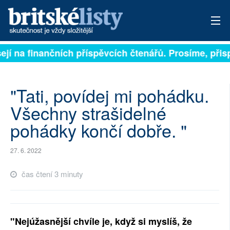
ejí na finančních příspěvcích čtenářů. Prosíme, přispě
PŘIHLÁSIT
AKTUÁLNÍ VYDÁNÍ
"Tati, povídej mi pohádku.
ARCHIV
Všechny strašidelné
pohádky končí dobře. "
ROZHOVORY
TÉMATA
27. 6. 2022
NEJČTENĚJŠÍ ZA 7 DNÍ
čas čtení 3 minuty
AUTOŘI
PŘÍSPĚVKY NA PROVOZ
"Nejúžasnější chvíle je, když si myslíš, že