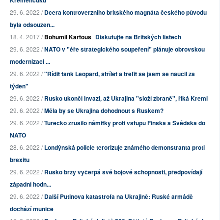
Kremenčuku
29. 6. 2022 /
Dcera kontroverzního britského magnáta českého původu
byla odsouzen...
18. 4. 2017 /
Bohumil Kartous
Diskutujte na Britských listech
29. 6. 2022 /
NATO v "éře strategického soupeření" plánuje obrovskou
modernizaci ...
29. 6. 2022 /
"Řídit tank Leopard, střílet a trefit se jsem se naučil za
týden"
29. 6. 2022 /
Rusko ukončí invazi, až Ukrajina "složí zbraně", říká Kreml
29. 6. 2022 /
Měla by se Ukrajina dohodnout s Ruskem?
29. 6. 2022 /
Turecko zrušilo námitky proti vstupu Finska a Švédska do
NATO
28. 6. 2022 /
Londýnská policie terorizuje známého demonstranta proti
brexitu
29. 6. 2022 /
Rusko brzy vyčerpá své bojové schopnosti, předpovídají
západní hodn...
29. 6. 2022 /
Další Putinova katastrofa na Ukrajině: Ruské armádě
dochází munice