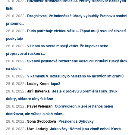
10. 6. 2022 /
Rozhovor Britských listů 500. Pětistý Rozhovor Britských
listů
29. 6. 2022 /
Draghi tvrdí, že indonéské úřady vyloučily Putinovu osobní
přítomno...
28. 6. 2022 /
Putin potřebuje vleklou válku - Západ mu ji svou bázlivostí
poskytuje
28. 6. 2022 /
Všichni na světě musejí vědět, že kupovat nebo
přepravovat ruskou r...
28. 6. 2022 /
Světoví politikové rozhořčeně odsoudili brutální ruský útok
na obch...
28. 6. 2022 /
V kamionu v Texasu bylo nalezeno 46 mrtvých imigrantů
28. 6. 2022 /
Lesley Keen
lupe2
28. 6. 2022 /
Jiří Hlavenka
Ještě k projevu u premiéra Fialy: zvuk
dobrý, některé tóny falešné
28. 6. 2022 /
Pavel Veleman
O pravidlech, které je hanba nejen
dodržovat, ale vůbec o nich mluv...
28. 6. 2022 /
Soňa Svobodová
Prezident z Dykovky
28. 6. 2022 /
Uwe Ladwig
Jako vždy: Němci jsou vinni! neboli Která