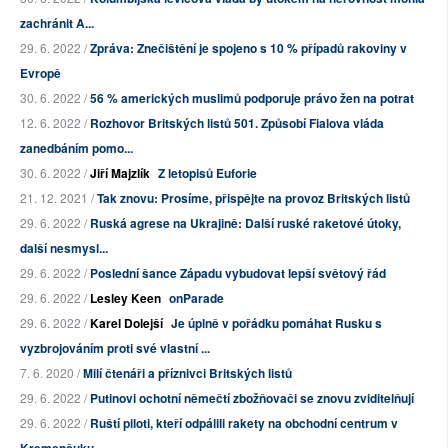
zachránit A...
29. 6. 2022 /
Zpráva: Znečištění je spojeno s 10 % případů rakoviny v
Evropě
30. 6. 2022 /
56 % amerických muslimů podporuje právo žen na potrat
12. 6. 2022 /
Rozhovor Britských listů 501. Způsobí Fialova vláda
zanedbáním pomo...
30. 6. 2022 /
Jiří Majzlík
Z letopisů Euforie
21. 12. 2021 /
Tak znovu: Prosíme, přispějte na provoz Britských listů
29. 6. 2022 /
Ruská agrese na Ukrajině: Další ruské raketové útoky,
další nesmysl...
29. 6. 2022 /
Poslední šance Západu vybudovat lepší světový řád
29. 6. 2022 /
Lesley Keen
onParade
29. 6. 2022 /
Karel Dolejší
Je úplně v pořádku pomáhat Rusku s
vyzbrojováním proti své vlastní ...
7. 6. 2020 /
Milí čtenáři a příznivci Britských listů
29. 6. 2022 /
Putinovi ochotní němečtí zbožňovači se znovu zviditelňují
29. 6. 2022 /
Ruští piloti, kteří odpálili rakety na obchodní centrum v