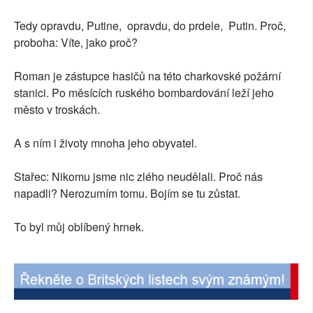
Tedy opravdu, Putine, opravdu, do prdele, Putin. Proč,
proboha: Víte, jako proč?
Roman je zástupce hasičů na této charkovské požární
stanici. Po měsících ruského bombardování leží jeho
město v troskách.
A s ním i životy mnoha jeho obyvatel.
Stařec: Nikomu jsme nic zlého neudělali. Proč nás
napadli? Nerozumím tomu. Bojím se tu zůstat.
To byl můj oblíbený hrnek.