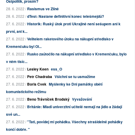
Ostpolitik, prosím?
28. 6. 2022 /
Rasismus ve Zlíně
28. 6. 2022 /
dTest: Nastane definitivní konec telešmejdů?
27. 6. 2022 /
Historik: Ruský útok proti Ukrajině není sešupem ani k
první, ani k...
27. 6. 2022 /
Velitelem raketového útoku na nákupní středisko v
Kremenčuku byl Ol...
27. 6. 2022 /
Rusko zaútočilo na nákupní středisko v Kremenčuku, bylo
v něm tisíc...
27. 6. 2022 /
Lesley Keen
ess_O
27. 6. 2022 /
Petr Chadraba
Všichni se tu usmažíme
27. 6. 2022 /
Boris Cvek
Myšlenky ke Dni památky obětí
komunistického režimu
27. 6. 2022 /
Beno Trávníček Brodský
Vyvažování
27. 6. 2022 /
Británie: Mladí univerzitní učitelé nemají na jídlo a žádají
své un...
27. 6. 2022 /
"Tati, povídej mi pohádku. Všechny strašidelné pohádky
končí dobře. "