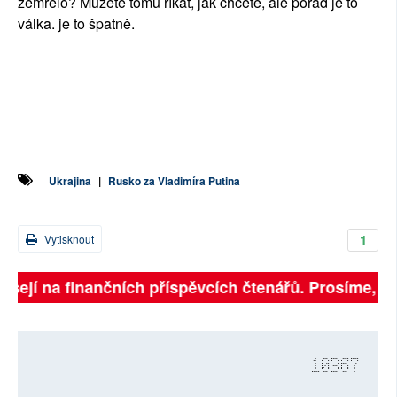
zemřelo? Můžete tomu říkat, jak chcete, ale pořád je to
válka. je to špatně.
Ukrajina
|
Rusko za Vladimíra Putina
1
Vytisknout
isejí na finančních příspěvcích čtenářů. Prosíme, přis
10367