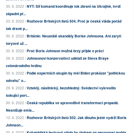
30. 6. 2022 /
NYT: Síť komand koordinuje tok zbraní na Ukrajině, tvrdí
západní př...
23. 6. 2022 /
Rozhovor Britských listů 504. Proč je česká vláda pořád
tak drsně p...
30. 6. 2022 /
Británie: Neustálé skandály Borise Johnsona. Ani zarytí
toryové už ...
30. 6. 2022 /
Proč Boris Johnson možná brzy přijde o práci
29. 6. 2022 /
Johnsonovi konzervativci udělali ze Steva Braye
celonárodního hrdinu
30. 6. 2022 /
Podle expertních skupin by měl Biden prokázat "politickou
odvahu" o...
29. 6. 2022 /
Vzteklý, násilnický, bezohledný: Svědectví vykreslilo
šokující port...
30. 6. 2022 /
Česká republika ve spravedlivé transformaci propadá.
Nesnižuje emis...
13. 6. 2022 /
Rozhovor Britských listů 502. Jak dlouho ještě vydrží Boris
Johnson...
30. 6. 2022 /
Kolumbijská levicová vláda by útokem na nerovnost mohla