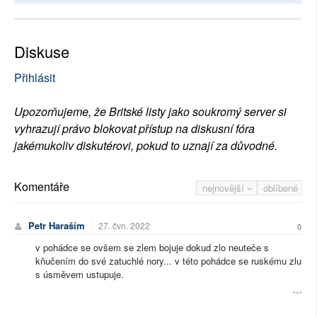
Diskuse
Přihlásit
Upozorňujeme, že Britské listy jako soukromý server si
vyhrazují právo blokovat přístup na diskusní fóra
jakémukoliv diskutérovi, pokud to uznají za důvodné.
Komentáře
nejnovější
oblíbené
Petr Haraším
27. čvn. 2022
0
v pohádce se ovšem se zlem bojuje dokud zlo neuteče s
kňučením do své zatuchlé nory... v této pohádce se ruskému zlu
s úsměvem ustupuje.