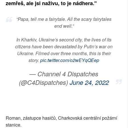
zemřeš, ale jsi naživu, to je nádhera."
SOCIÁLNÍ SÍTĚ
“Papa, tell me a fairytale. All the scary fairytales
RUBRIKY
end well.”
PLNÁ VERZE STRÁNEK
In Kharkiv, Ukraine’s second city, the lives of its
citizens have been devastated by Putin’s war on
Ukraine. Filmed over three months, this is their
story.
pic.twitter.com/o2wEYqQEep
— Channel 4 Dispatches
(@C4Dispatches)
June 24, 2022
Roman, zástupce hasičů, Charkovská centrální požární
stanice.