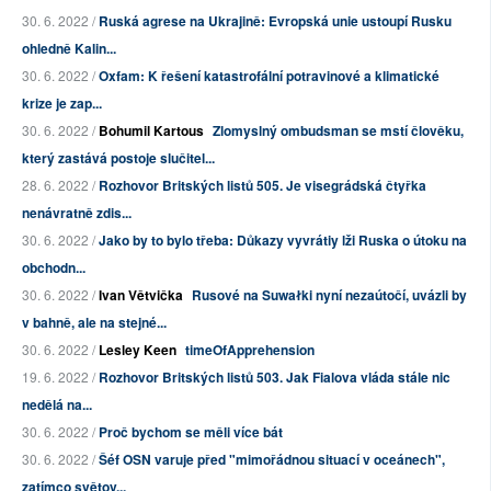
30. 6. 2022 /
Ruská agrese na Ukrajině: Evropská unie ustoupí Rusku
ohledně Kalin...
30. 6. 2022 /
Oxfam: K řešení katastrofální potravinové a klimatické
krize je zap...
30. 6. 2022 /
Bohumil Kartous
Zlomyslný ombudsman se mstí člověku,
který zastává postoje slučitel...
28. 6. 2022 /
Rozhovor Britských listů 505. Je visegrádská čtyřka
nenávratně zdis...
30. 6. 2022 /
Jako by to bylo třeba: Důkazy vyvrátiy lži Ruska o útoku na
obchodn...
30. 6. 2022 /
Ivan Větvička
Rusové na Suwałki nyní nezaútočí, uvázli by
v bahně, ale na stejné...
30. 6. 2022 /
Lesley Keen
timeOfApprehension
19. 6. 2022 /
Rozhovor Britských listů 503. Jak Fialova vláda stále nic
nedělá na...
30. 6. 2022 /
Proč bychom se měli více bát
30. 6. 2022 /
Šéf OSN varuje před "mimořádnou situací v oceánech",
zatímco světov...