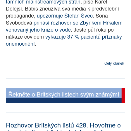
tamních mainstreamových stran
, píše Karel
SOCIÁLNÍ SÍTĚ
Dolejší. Babiš zneužívá svá média k předvolební
propagandě,
upozorňuje Štefan Švec
. Soňa
RUBRIKY
Svobodová
přináší rozhovor se Zbyňkem Hrkalem
věnovaný jeho knize o vodě
. Ještě půl roku po
PLNÁ VERZE STRÁNEK
nákaze covidem
vykazuje 37 % pacientů příznaky
onemocnění
.
Celý článek
Rozhovor Britských listů 428. Hovořme o