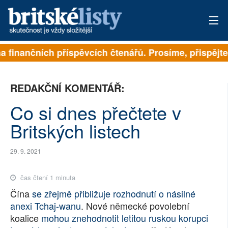
ejí na finančních příspěvcích čtenářů. Prosíme, přispě
PŘIHLÁSIT
AKTUÁLNÍ VYDÁNÍ
REDAKČNÍ KOMENTÁŘ:
ARCHIV
Co si dnes přečtete v
Britských listech
ROZHOVORY
TÉMATA
29. 9. 2021
NEJČTENĚJŠÍ ZA 7 DNÍ
čas čtení 1 minuta
Čína
se zřejmě přibližuje rozhodnutí o násilné
AUTOŘI
anexi Tchaj-wanu
. Nové německé povolební
koalice
mohou znehodnotit letitou ruskou korupci
PŘÍSPĚVKY NA PROVOZ