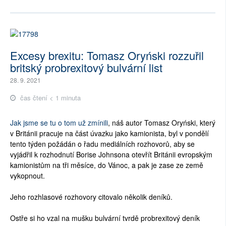
Excesy brexitu: Tomasz Oryński rozzuřil
britský probrexitový bulvární list
28. 9. 2021
čas čtení < 1 minuta
Jak jsme se tu o tom už zmínili
, náš autor Tomasz Oryński, který
v Británii pracuje na část úvazku jako kamionista, byl v pondělí
tento týden požádán o řadu mediálních rozhovorů, aby se
vyjádřil k rozhodnutí Borise Johnsona otevřít Británii evropským
kamionistům na tři měsíce, do Vánoc, a pak je zase ze země
vykopnout.
Jeho rozhlasové rozhovory citovalo několik deníků.
Ostře si ho vzal na mušku bulvární tvrdě probrexitový deník