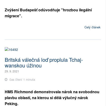
Zvýšení Budapešť odůvodňuje "hrozbou ilegální
migrace".
Celý článek
Britská válečná loď proplula Tchaj-
wanskou úžinou
29. 9. 2021
čas čtení 1 minuta
HMS Richmond demonstrovala nárok na svobodnou
plavbu oblastí, na kterou si dělá výlučný nárok
Peking.