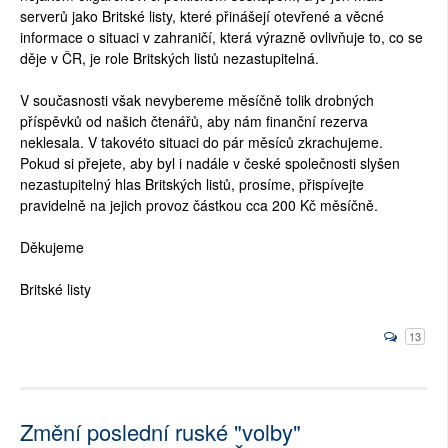
serverů jako Britské listy, které přinášejí otevřené a věcné
informace o situaci v zahraničí, která výrazně ovlivňuje to, co se
děje v ČR, je role Britských listů nezastupitelná.
V současnosti však nevybereme měsíčně tolik drobných
příspěvků od našich čtenářů, aby nám finanční rezerva
neklesala. V takovéto situaci do pár měsíců zkrachujeme.
Pokud si přejete, aby byl i nadále v české společnosti slyšen
nezastupitelný hlas Britských listů, prosíme, přispívejte
pravidelně na jejich provoz částkou cca 200 Kč měsíčně.
Děkujeme
Britské listy
13
Změní poslední ruské "volby"