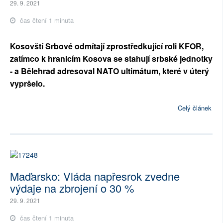
29. 9. 2021
čas čtení 1 minuta
Kosovští Srbové odmítají zprostředkující roli KFOR,
zatímco k hranicím Kosova se stahují srbské jednotky
- a Bělehrad adresoval NATO ultimátum, které v úterý
vypršelo.
Celý článek
Maďarsko: Vláda napřesrok zvedne
výdaje na zbrojení o 30 %
29. 9. 2021
čas čtení 1 minuta