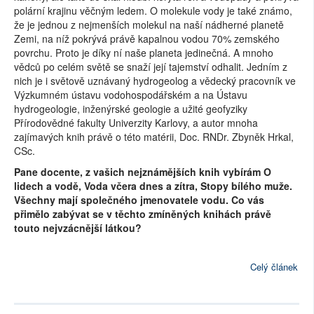
polární krajinu věčným ledem. O molekule vody je také známo,
že je jednou z nejmenších molekul na naší nádherné planetě
Zemi, na níž pokrývá právě kapalnou vodou 70% zemského
povrchu. Proto je díky ní naše planeta jedinečná. A mnoho
vědců po celém světě se snaží její tajemství odhalit. Jedním z
nich je i světově uznávaný hydrogeolog a vědecký pracovník ve
Výzkumném ústavu vodohospodářském a na Ústavu
hydrogeologie, inženýrské geologie a užité geofyziky
Přírodovědné fakulty Univerzity Karlovy, a autor mnoha
zajímavých knih právě o této matérii, Doc. RNDr. Zbyněk Hrkal,
CSc.
Pane docente, z vašich nejznámějších knih vybírám O
lidech a vodě, Voda včera dnes a zítra, Stopy bílého muže.
Všechny mají společného jmenovatele vodu. Co vás
přimělo zabývat se v těchto zmíněných knihách právě
touto nejvzácnější látkou?
Celý článek