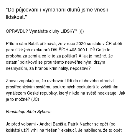
"Do půjčování i vymáhání dluhů jsme vnesli
lidskost."
OPRAVDU? Vymáháte dluhy LIDSKY? :)))
Přitom sám Babiš přiznává, že v roce 2020 se stalo v ČR obětí
parazitických exekutorů DALŠÍCH 408 000 LIDÍ! Co je to
proboha za zemi a co je to za politika? A jak je možné, že
ostatní politikové se proti těmto neuvěřitelným, drzým
nesmyslům, za hranou kriminality, nepostaví?
Znovu zopakujme, že uvrhování lidí do dluhového otroctví
prostřednictvím systému soukromých exekutorů je zvláštním
vynálezem České republiky, který nikde na světě neexistuje. Jak
je to možné? (JČ)
Konstatuje Albín Sybera:
Je před volbami - Andrej Babiš a Patrik Nacher se opět (po
kolikáté už?) vrhli na “řešení” exekucí. Je nabíledni, že to opět