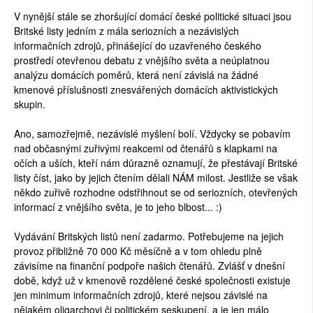
V nynější stále se zhoršující domácí české politické situaci jsou
Britské listy jedním z mála seriozních a nezávislých
informačních zdrojů, přinášející do uzavřeného českého
prostředí otevřenou debatu z vnějšího světa a neúplatnou
analýzu domácích poměrů, která není závislá na žádné
kmenové příslušnosti znesvářených domácích aktivistických
skupin.
Ano, samozřejmě, nezávislé myšlení bolí. Vždycky se pobavím
nad občasnými zuřivými reakcemi od čtenářů s klapkami na
očích a uších, kteří nám důrazně oznamují, že přestávají Britské
listy číst, jako by jejich čtením dělali NÁM milost. Jestliže se však
někdo zuřivě rozhodne odstřihnout se od seriozních, otevřených
informací z vnějšího světa, je to jeho blbost... :)
Vydávání Britských listů není zadarmo. Potřebujeme na jejich
provoz přibližně 70 000 Kč měsíčně a v tom ohledu plně
závisíme na finanční podpoře našich čtenářů. Zvlášť v dnešní
době, když už v kmenově rozdělené české společnosti existuje
jen minimum informačních zdrojů, které nejsou závislé na
nějakém oligarchovi či politickém seskupení, a je jen málo