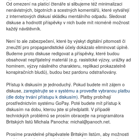
Od omezení na platící čtenáře si slibujeme též minimalizaci
nenávistných, bigotních a scestných komentářů, které vytvářejí
z internetových diskusí skládku mentálního odpadu. Sledovat
diskuse a hodnotit příspěvky v nich bude mít nicméně možnost
každý návštěvník.
Není to ale zabezpečení, které by výskyt digitální pitomosti či
zneužití pro propagandistické účely dokázalo eliminovat úplně.
Budeme proto diskuse redigovat a příspěvky, které budou
obsahovat nepřijatelný materiál (e.g. rasistické výzvy, urážky ad
hominem, výzvy násilného charakteru, replikaci prokazatelně
konspiračních bludů), budou bez pardonu odstraňovány.
Přístup k diskusím je jednoduchý. Pokud budete mít zájem o
diskuse,
zaregistrujte se v systému a proveďte vybranou platbu
(dle doby trvání přístupu k diskusím)
. Platby probíhají
prostřednictvím systému GoPay. Poté budete mít přístup k
diskusím na dobu, kterou jste si předplatili. V případě
technických problémů se prosím obracejte na programátora
Britských listů Michala Panocha: michal@panoch.net.
Prosíme pravidelné přispěvatele Britským listům, aby možnosti