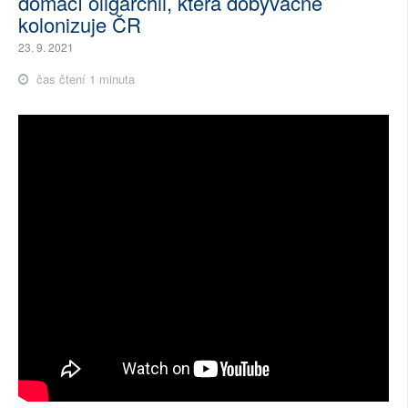
domácí oligarchii, která dobyvačně
kolonizuje ČR
23. 9. 2021
čas čtení 1 minuta