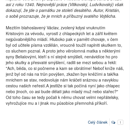
asi z roku 1340. Nejnovější práce (Vilikovský, Ludvíkovský) však
dokazují, že jde o památku ze století desátého. Autor, Kristián,
o sobě prozrazuje, že je mnich a příbuzný svatého Vojtěcha.
Mezitím blahoslavený Václav, zvolený kdysi vnuknutím
Kristovým za vévodu, vyrostl z chlapeckých let a zářil květem
nejpůvabnějšího mládí. Hluboko pak v paměti chovaje, v čem
byl od učitele písma vzdělán, vroucně toužil naplniti skutkem to,
co sluchem poznal. A proto jeho věrolomná matka s některými
syny Belialovými, kteří s ní stejně smýšleli, nenávidíce ho pro
jeho skutky a přesvaté smýšlení, radili se mezi sebou a řekli:
"Ach, běda, co si počneme a kam se obrátíme! Neboť kníže náš,
jenž byl od nás na trůn povýšen, zkažen byv kněžími a takřka
mnichem se stav, nedovoluje nám kráčeti sráznou a navyklou
cestou našich neřestí.A jestliže si tak počíná nyní jako chlapec
nebo jinoch, co asi bude dělati jako mladý muž nebo stařec?"
Od toho času se tedy počali k němu chovat velmi nepřátelsky,
vyhrožujíce mu a i jinak mu působíce přemnohá příkoří.
Celý článek
1