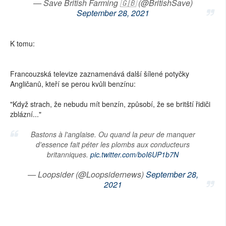
— Save British Farming 🇬🇧 (@BritishSave)
September 28, 2021
K tomu:
Francouzská televize zaznamenává další šílené potyčky
Angličanů, kteří se perou kvůli benzínu:
"Když strach, že nebudu mít benzín, způsobí, že se britští řidiči
zblázní..."
Bastons à l'anglaise. Ou quand la peur de manquer
d'essence fait péter les plombs aux conducteurs
britanniques.
pic.twitter.com/boI6UP1b7N
— Loopsider (@Loopsidernews)
September 28,
2021