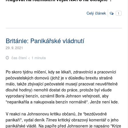
Celý článek
1
Británie: Panikářské vládnutí
29. 9. 2021
čas čtení < 1 minuta
Po skoro týdnu mlčení, kdy se lékaři, zdravotníci a pracovníci
pečovatelských domovů (jichž je v důsledku brexitu strašně
málo, takže zbývající pečovatelé musejí pracovat neuvěřitelně
dlouhé hodiny) nemohli dostat do práce, protože byl všude
vyprodaný benzín, oznámil Boris Johnson veřejnosti, aby
"nepanikařila a nakupovala benzín normálně". Jenže není kde.
V reakci na Johnsonovu kritiku občanů, že "bezdůvodně
panikaří", vydal deník
Times
kritický obrazový komentář o jeho
panikářské vládě. Na papíře před Johnsonem je napsáno "Krize