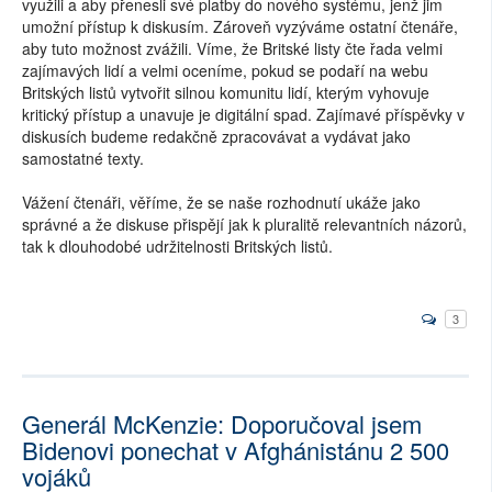
využili a aby přenesli své platby do nového systému, jenž jim
umožní přístup k diskusím. Zároveň vyzýváme ostatní čtenáře,
aby tuto možnost zvážili. Víme, že Britské listy čte řada velmi
zajímavých lidí a velmi oceníme, pokud se podaří na webu
Britských listů vytvořit silnou komunitu lidí, kterým vyhovuje
kritický přístup a unavuje je digitální spad. Zajímavé příspěvky v
diskusích budeme redakčně zpracovávat a vydávat jako
samostatné texty.
Vážení čtenáři, věříme, že se naše rozhodnutí ukáže jako
správné a že diskuse přispějí jak k pluralitě relevantních názorů,
tak k dlouhodobé udržitelnosti Britských listů.
3
Generál McKenzie: Doporučoval jsem
Bidenovi ponechat v Afghánistánu 2 500
vojáků