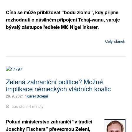
Čína se může přibližovat "bodu zlomu", kdy přijme
rozhodnutí o násilném připojení Tchaj-wanu, varuje
bývalý zástupce ředitele MI6 Nigel Inkster.
Celý článek
Zelená zahraniční politice? Možné
implikace německých vládních koalic
29. 9. 2021 /
Karel Dolejší
čas čtení 4 minuty
Pokud ministerstvo zahraničí "v tradici
Joschky Fischera" převezmou Zelení,