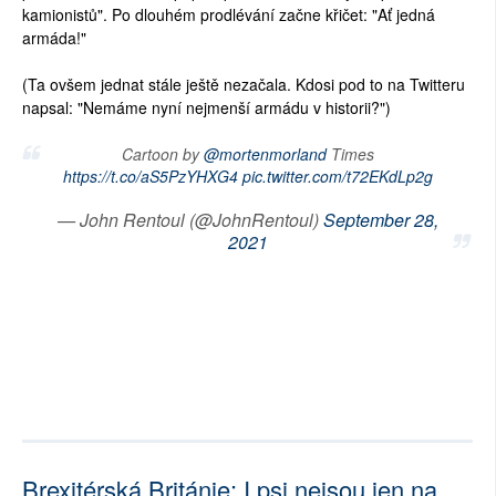
kamionistů". Po dlouhém prodlévání začne křičet: "Ať jedná
armáda!"
(Ta ovšem jednat stále ještě nezačala. Kdosi pod to na Twitteru
napsal: "Nemáme nyní nejmenší armádu v historii?")
Cartoon by
@mortenmorland
Times
https://t.co/aS5PzYHXG4
pic.twitter.com/t72EKdLp2g
— John Rentoul (@JohnRentoul)
September 28,
2021
Brexitérská Británie: I psi nejsou jen na