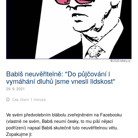
Babiš neuvěřitelně: "Do půjčování i
vymáhání dluhů jsme vnesli lidskost"
29. 9. 2021
čas čtení 1 minuta
Ve svém předvolebním blábolu zveřejněném na Facebooku
(vlastně ne svém, Babiš neumí česky, to mu píší nějací
podřízení) napsal Babiš skutečně tuto neuvěřitelnou větu.
Zopakujme ji: