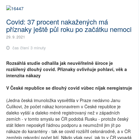
Covid: 37 procent nakažených má
příznaky ještě půl roku po začátku nemoci
29. 9. 2021
čas čtení 3 minuty
Rozsáhlá studie odhalila jak neuvěřitelně široce je
rozšířený dlouhý covid. Příznaky ovlivňuje pohlaví, věk a
intenzita nákazy
V České republice se dlouhý covid vůbec nijak neregistruje
(Jedna česká imunoložka vysvětlila v Praze nedávno Janu
Čulíkovi, že počet nákaz koronavirem v České republice je
daleko vyšší a daleko méně registrovaný než v západních
zemích - v tomto smyslu se ČR podobá Rusku - protože český
stát lidem neposkytl řádnou podporu a neumožnil jim jít po
nákaze do karantény - tak se covid rozšířil celonárodně, a v ČR
zemřelo rekordní počet lidí. Nikdo však neví, jak to v ČR vypadá