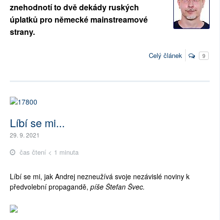
znehodnotí to dvě dekády ruských
úplatků pro německé mainstreamové
strany.
Celý článek
9
Líbí se mi...
29. 9. 2021
čas čtení < 1 minuta
Líbí se mi, jak Andrej nezneužívá svoje nezávislé noviny k
předvolební propagandě,
píše Štefan Švec.