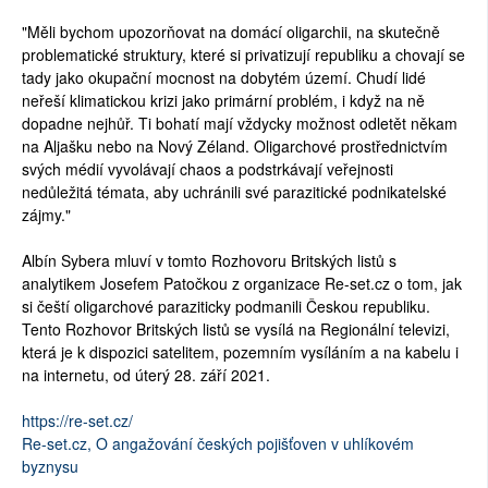
"Měli bychom upozorňovat na domácí oligarchii, na skutečně
problematické struktury, které si privatizují republiku a chovají se
tady jako okupační mocnost na dobytém území. Chudí lidé
neřeší klimatickou krizi jako primární problém, i když na ně
dopadne nejhůř. Ti bohatí mají vždycky možnost odletět někam
na Aljašku nebo na Nový Zéland. Oligarchové prostřednictvím
svých médií vyvolávají chaos a podstrkávají veřejnosti
nedůležitá témata, aby uchránili své parazitické podnikatelské
zájmy."
Albín Sybera mluví v tomto Rozhovoru Britských listů s
analytikem Josefem Patočkou z organizace Re-set.cz o tom, jak
si čeští oligarchové paraziticky podmanili Českou republiku.
Tento Rozhovor Britských listů se vysílá na Regionální televizi,
která je k dispozici satelitem, pozemním vysíláním a na kabelu i
na internetu, od úterý 28. září 2021.
https://re-set.cz/
Re-set.cz, O angažování českých pojišťoven v uhlíkovém
byznysu