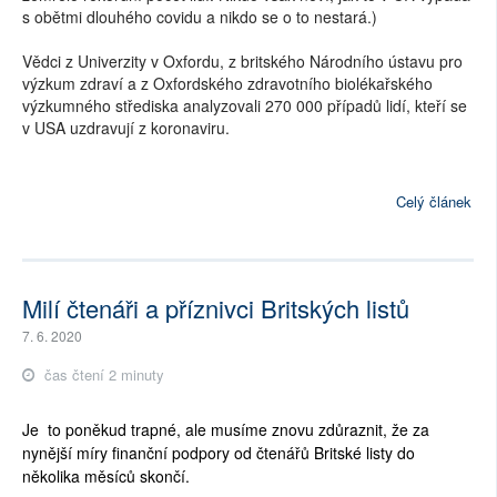
s obětmi dlouhého covidu a nikdo se o to nestará.)
Vědci z Univerzity v Oxfordu, z britského Národního ústavu pro
výzkum zdraví a z Oxfordského zdravotního biolékařského
výzkumného střediska analyzovali 270 000 případů lidí, kteří se
v USA uzdravují z koronaviru.
Celý článek
Milí čtenáři a příznivci Britských listů
7. 6. 2020
čas čtení 2 minuty
Je to poněkud trapné, ale musíme znovu zdůraznit, že za
nynější míry finanční podpory od čtenářů Britské listy do
několika měsíců skončí.