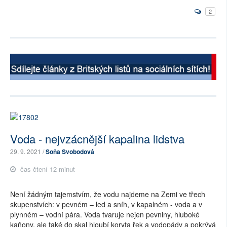
2
Voda - nejvzácnější kapalina lidstva
29. 9. 2021 /
Soňa Svobodová
čas čtení 12 minut
Není žádným tajemstvím, že vodu najdeme na Zemi ve třech
skupenstvích: v pevném – led a sníh, v kapalném - voda a v
plynném – vodní pára. Voda tvaruje nejen pevniny, hluboké
kaňony, ale také do skal hloubí koryta řek a vodopády a pokrývá