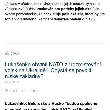
zůstane v předvolební rovině a tenhle jejich mocenský nástroj
zůstane z větší části
zachován pro potřeby jejich okolí
. Je
ovšem pozoruhodné, že
neexistuje politická síla, která by jim
tohle v předvolební kampani dokázala omlátit o hlavu.
Lukašenko obvinil NATO z "rozmisťování
vojsk na Ukrajině". Chystá se povolit
ruské základny?
29. 9. 2021
čas čtení < 1 minuta
Lukašenko: Bělorusko a Rusko "budou společně
reagovat na rozmístění vojsk NATO na Ukrajině".