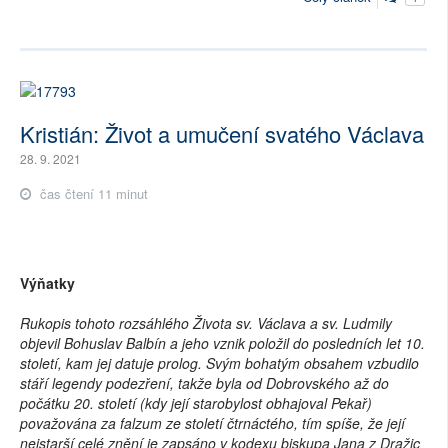
Kristián: Život a umučení svatého Václava
28. 9. 2021
čas čtení 11 minut
Výňatky
Rukopis tohoto rozsáhlého Života sv. Václava a sv. Ludmily
objevil Bohuslav Balbín a jeho vznik položil do posledních let 10.
století, kam jej datuje prolog. Svým bohatým obsahem vzbudilo
stáří legendy podezření, takže byla od Dobrovského až do
počátku 20. století (kdy její starobylost obhajoval Pekař)
považována za falzum ze století čtrnáctého, tím spíše, že její
nejstarší celé znění je zapsáno v kodexu biskupa Jana z Dražic