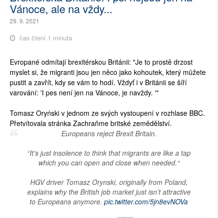
Vánoce, ale na vždy...
29. 9. 2021
čas čtení 1 minuta
Evropané odmítají brexitérskou Británii: "Je to prostě drzost
myslet si, že migranti jsou jen něco jako kohoutek, který můžete
pustit a zavřít, kdy se vám to hodí. Vždyť i v Británii se šíří
varování: 'I pes není jen na Vánoce, je navždy. '"
Tomasz Oryński v jednom ze svých vystoupení v rozhlase BBC.
Přetvítovala stránka Zachraňme britské zemědělství.
Europeans reject Brexit Britain.
“It’s just insolence to think that migrants are like a tap
which you can open and close when needed.“
HGV driver Tomasz Orynski, originally from Poland,
explains why the British job market just isn’t attractive
to Europeans anymore.
pic.twitter.com/5jn8evNOVa