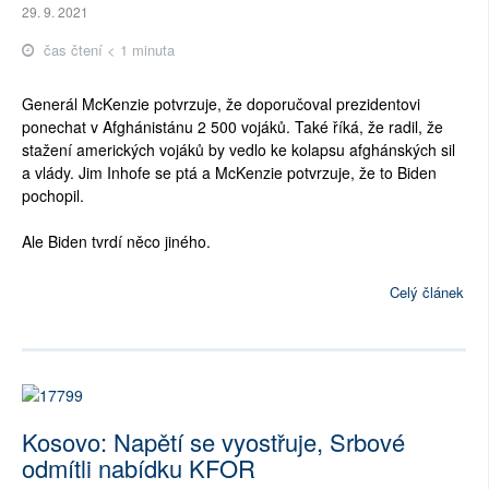
29. 9. 2021
čas čtení < 1 minuta
Generál McKenzie potvrzuje, že doporučoval prezidentovi
ponechat v Afghánistánu 2 500 vojáků. Také říká, že radil, že
stažení amerických vojáků by vedlo ke kolapsu afghánských sil
a vlády. Jim Inhofe se ptá a McKenzie potvrzuje, že to Biden
pochopil.
Ale Biden tvrdí něco jiného.
Celý článek
Kosovo: Napětí se vyostřuje, Srbové
odmítli nabídku KFOR