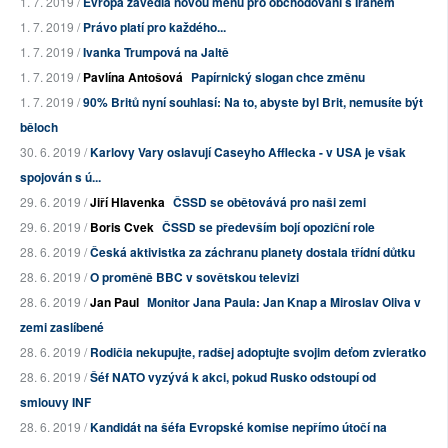
1. 7. 2019 /
Evropa zavedla novou měnu pro obchodování s Íránem
1. 7. 2019 /
Právo platí pro každého...
1. 7. 2019 /
Ivanka Trumpová na Jaltě
1. 7. 2019 /
Pavlína Antošová
Papírnický slogan chce změnu
1. 7. 2019 /
90% Britů nyní souhlasí: Na to, abyste byl Brit, nemusíte být
běloch
30. 6. 2019 /
Karlovy Vary oslavují Caseyho Afflecka - v USA je však
spojován s ú...
29. 6. 2019 /
Jiří Hlavenka
ČSSD se obětovává pro naši zemi
29. 6. 2019 /
Boris Cvek
ČSSD se především bojí opoziční role
28. 6. 2019 /
Česká aktivistka za záchranu planety dostala třídní důtku
28. 6. 2019 /
O proměně BBC v sovětskou televizi
28. 6. 2019 /
Jan Paul
Monitor Jana Paula: Jan Knap a Miroslav Oliva v
zemi zaslíbené
28. 6. 2019 /
Rodičia nekupujte, radšej adoptujte svojim deťom zvieratko
28. 6. 2019 /
Šéf NATO vyzývá k akci, pokud Rusko odstoupí od
smlouvy INF
28. 6. 2019 /
Kandidát na šéfa Evropské komise nepřímo útočí na