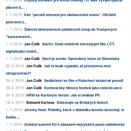
Chybný software pro letoun Boeing 737 Max vyvíjeli špatně
placení d...
1. 7. 2019 /
Írán "porušil omezení pro obohacování uranu". Oficiální
potvrzení z...
1. 7. 2019 /
Židovští demonstranti zablokovali vstup do Trumpových
"koncentrační...
1. 7. 2019 /
Jan Čulík
Staříci: Další relativně stereotypní film z ČT,
signalizující české...
1. 7. 2019 /
Jan Čulík
: Opravdový horor ze Slovenska
Nech je svetlo
30. 6. 2019 /
Jan Čulík
Jak to bude vypadat, až převezmou moc
ultrapravičáci?
29. 6. 2019 /
Jan Čulík
Sedláčkovi se film o Palachovi skutečně povedl
29. 6. 2019 /
Jan Čulík
Karlovarský filmový festival jako cizácká akce
30. 6. 2019 /
HRW ke Karlovým Varům: Jak si nedělat PR
18. 4. 2017 /
Bohumil Kartous
Diskutujte na Britských listech
1. 7. 2019 /
Jeremy Hunt: Podniky, které v důsledku brexitu zkrachují, to
budou ...
1. 7. 2019 /
Zvláštní summit EU k obsazení nejvyšších postů zablokován