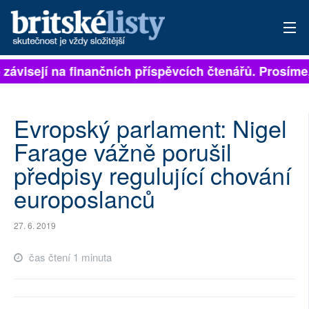
 závisejí na finančních příspěvcích čtenářů. Prosíme, 
PŘIHLÁSIT
AKTUÁLNÍ VYDÁNÍ
Evropský parlament: Nigel
ARCHIV
Farage vážně porušil
předpisy regulující chování
ROZHOVORY
europoslanců
TÉMATA
27. 6. 2019
NEJČTENĚJŠÍ ZA 7 DNÍ
čas čtení 1 minuta
AUTOŘI
PŘÍSPĚVKY NA PROVOZ