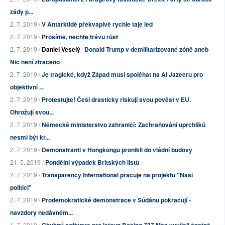
zády p...
2. 7. 2019 /
V Antarktidě překvapivě rychle taje led
2. 7. 2019 /
Prosíme, nechte trávu růst
2. 7. 2019 /
Daniel Veselý
Donald Trump v demilitarizované zóně aneb
Nic není ztraceno
2. 7. 2019 /
Je tragické, když Západ musí spoléhat na Al Jazeeru pro
objektivní ...
2. 7. 2019 /
Protestujte! Češi drasticky riskují svou pověst v EU.
Ohrožují svou...
2. 7. 2019 /
Německé ministerstvo zahraničí: Zachraňování uprchlíků
nesmí být kr...
2. 7. 2019 /
Demonstranti v Hongkongu pronikli do vládní budovy
21. 5. 2019 /
Pondělní výpadek Britských listů
2. 7. 2019 /
Transparency International pracuje na projektu "Naši
politici"
2. 7. 2019 /
Prodemokratické demonstrace v Súdánu pokračují -
navzdory nedávném...
1. 7. 2019 /