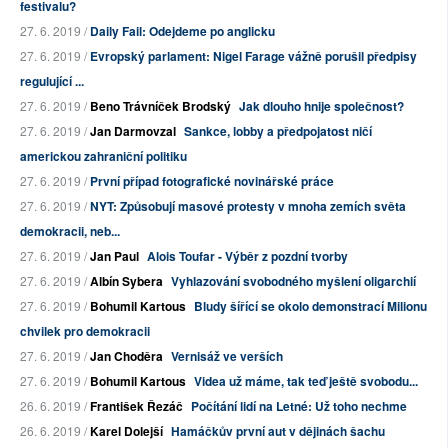
festivalu?
27. 6. 2019 /
Daily Fail: Odejdeme po anglicku
27. 6. 2019 /
Evropský parlament: Nigel Farage vážně porušil předpisy
regulující ...
27. 6. 2019 /
Beno Trávníček Brodský
Jak dlouho hnije společnost?
27. 6. 2019 /
Jan Darmovzal
Sankce, lobby a předpojatost ničí
americkou zahraniční politiku
27. 6. 2019 /
První případ fotografické novinářské práce
27. 6. 2019 /
NYT: Způsobují masové protesty v mnoha zemích světa
demokracii, neb...
27. 6. 2019 /
Jan Paul
Alois Toufar - Výběr z pozdní tvorby
27. 6. 2019 /
Albín Sybera
Vyhlazování svobodného myšlení oligarchií
27. 6. 2019 /
Bohumil Kartous
Bludy šířící se okolo demonstrací Milionu
chvilek pro demokracii
27. 6. 2019 /
Jan Choděra
Vernisáž ve verších
27. 6. 2019 /
Bohumil Kartous
Videa už máme, tak teď ještě svobodu...
26. 6. 2019 /
František Řezáč
Počítání lidí na Letné: Už toho nechme
26. 6. 2019 /
Karel Dolejší
Hamáčkův první aut v dějinách šachu