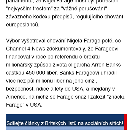
parlamentu, že Nigel Farage musí být potrestán
"nejvyšším trestem" za "vážné porušování"
závazného kodexu předpisů, regulujícího chování
europoslanců.
Výbor vyšetřoval chování Nigela Farage poté, co
Channel 4 News zdokumentovaly, že Farageovi
financoval v roce po referendu o brexitu
milionářský způsob života oligarcha Arron Banks
částkou 450 000 liber. Banks Farageovi uhradil
více než půl milionu liber na jeho činži,
bezpečnost, řidiče a lety do USA, a mejdany v
Americe, na nichž se Farage snažil založit "značku
Farage" v USA.