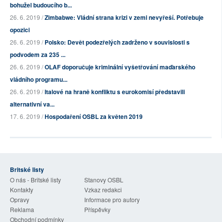
bohužel budoucího b...
26. 6. 2019 /
Zimbabwe: Vládní strana krizi v zemi nevyřeší. Potřebuje
opozici
26. 6. 2019 /
Polsko: Devět podezřelých zadrženo v souvislosti s
podvodem za 235 ...
26. 6. 2019 /
OLAF doporučuje kriminální vyšetřování maďarského
vládního programu...
26. 6. 2019 /
Italové na hraně konfliktu s eurokomisí představili
alternativní va...
17. 6. 2019 /
Hospodaření OSBL za květen 2019
Britské listy
O nás - Britské listy
Stanovy OSBL
Kontakty
Vzkaz redakci
Opravy
Informace pro autory
Reklama
Příspěvky
Obchodní podmínky