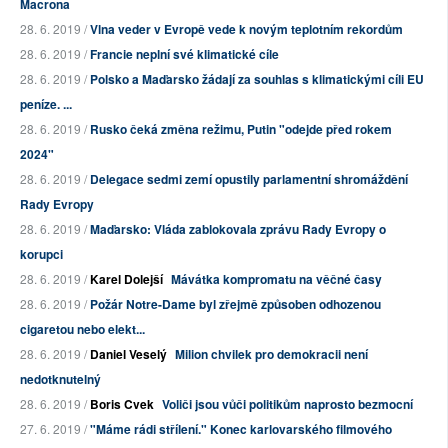
Macrona
28. 6. 2019 /
Vlna veder v Evropě vede k novým teplotním rekordům
28. 6. 2019 /
Francie neplní své klimatické cíle
28. 6. 2019 /
Polsko a Maďarsko žádají za souhlas s klimatickými cíli EU
peníze. ...
28. 6. 2019 /
Rusko čeká změna režimu, Putin "odejde před rokem
2024"
28. 6. 2019 /
Delegace sedmi zemí opustily parlamentní shromáždění
Rady Evropy
28. 6. 2019 /
Maďarsko: Vláda zablokovala zprávu Rady Evropy o
korupci
28. 6. 2019 /
Karel Dolejší
Mávátka kompromatu na věčné časy
28. 6. 2019 /
Požár Notre-Dame byl zřejmě způsoben odhozenou
cigaretou nebo elekt...
28. 6. 2019 /
Daniel Veselý
Milion chvilek pro demokracii není
nedotknutelný
28. 6. 2019 /
Boris Cvek
Voliči jsou vůči politikům naprosto bezmocní
27. 6. 2019 /
"Máme rádi střílení." Konec karlovarského filmového