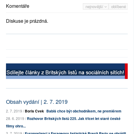
Komentáře
nejnovější
oblíbené
Diskuse je prázdná.
Obsah vydání | 2. 7. 2019
2. 7. 2019 /
Boris Cvek
Babiš chce být obchodníkem, ne premiérem
28. 6. 2019 /
Rozhovor Britských listů 225. Jak třicet let staré české
filmy ohro...
2. 7. 2019 /
Europoslanci z Farageovy fašistické Brexit Party se obrátili