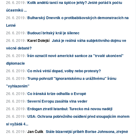
26. 6. 2019 /
Kolik andělů tančí na špičce jehly? Ještě pořád k počtu
účastníků ...
26. 6. 2019 /
Bulharský Dnevnik o protibabišovských demonstracích na
Letné
26. 6. 2019 /
Budoucí britský král je šílenec
26. 6. 2019 /
Karel Dolejší
Jaká je reálná váha subjektivního dojmu ve
věcné debatě?
26. 6. 2019 /
Írán označil nové americké sankce za "trvalé ukončení"
diplomacie
26. 6. 2019 /
Co mívá větší dopad, volby nebo protesty?
26. 6. 2019 /
Trump pohrozil "ignorantskému a urážlivému" Íránu
"vyhlazením"
26. 6. 2019 /
Co íránská krize odhalila o Evropě
26. 6. 2019 /
Severní Evropu zasáhla vlna veder
26. 6. 2019 /
Erdogan ztratil Istanbul: Turecko má novou naději
26. 6. 2019 /
USA: Ochrana pobřežního osídlení před stoupajícím mořem
si vyžádá 4...
26. 6. 2019 /
Jan Čulík
Stále bizarnější příběh Borise Johnsona, zřejmě