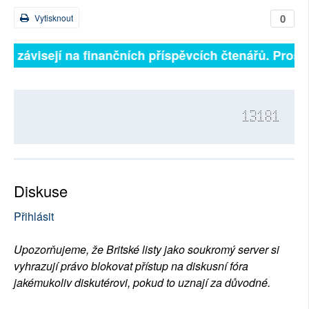
0
Vytisknout
ně závisejí na finančních příspěvcích čtenářů. Prosím
13181
Diskuse
Přihlásit
Upozorňujeme, že Britské listy jako soukromý server si
vyhrazují právo blokovat přístup na diskusní fóra
jakémukoliv diskutérovi, pokud to uznají za důvodné.