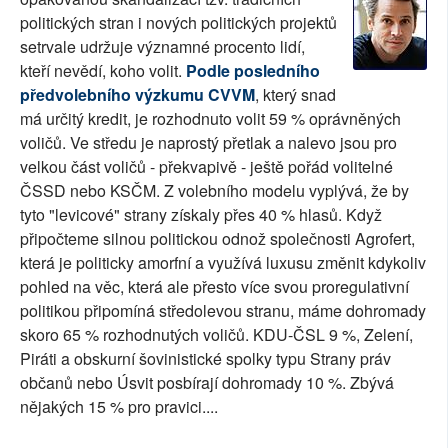
politických stran i nových politických projektů
SOCIÁLNÍ SÍTĚ
setrvale udržuje významné procento lidí,
kteří nevědí, koho volit.
Podle posledního
RUBRIKY
předvolebního výzkumu CVVM
, který snad
PLNÁ VERZE STRÁNEK
má určitý kredit, je rozhodnuto volit 59 % oprávněných
voličů. Ve středu je naprostý přetlak a nalevo jsou pro
velkou část voličů - překvapivě - ještě pořád volitelné
ČSSD nebo KSČM. Z volebního modelu vyplývá, že by
tyto "levicové" strany získaly přes 40 % hlasů. Když
připočteme silnou politickou odnož společnosti Agrofert,
která je politicky amorfní a využívá luxusu změnit kdykoliv
pohled na věc, která ale přesto více svou proregulativní
politikou připomíná středolevou stranu, máme dohromady
skoro 65 % rozhodnutých voličů. KDU-ČSL 9 %, Zelení,
Piráti a obskurní šovinistické spolky typu Strany práv
občanů nebo Úsvit posbírají dohromady 10 %. Zbývá
nějakých 15 % pro pravici....