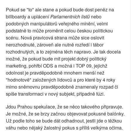
Pokud se "to" ale stane a pokud bude dost peněz na
billboardy a uplácení
Parlamentních listů
nebo
podobných manipulátorů veřejného mínění, velmi
podstatně to může proměnit celou českou politickou
scénu. Nová pravicová strana může sice oslovit
nerozhodnuté, zároveň ale nutně rozředí i tábor
rozhodnutých, a to zejména těch napravo. Je tak docela
možné, že pokud bude mít projekt dobrý politický
marketing, pohřbí ODS a možná i TOP 09, jejichž
odolnost je pravděpodobně mnohem menší než
"hodnotově" založených lidovců a pro které by 4 roky
mimo sněmovnu pravděpodobně znamenaly rozpad či
spíše transformaci v nový subjekt, případně fúzi.
Jdou Prahou spekulace, že se něco takového připravuje.
Je možné, že se brzy začnou objevovat pokusné balónky.
Už podle toho se bude dát odhadnout, jestli jde o těžkou
váhu nebo nějaký žalostný pokus s příliš velkýma očima.