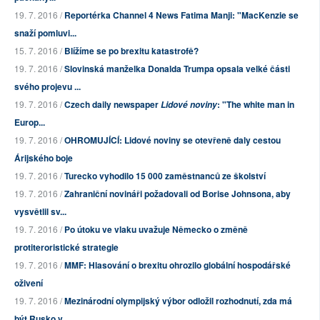
19. 7. 2016 /
Reportérka Channel 4 News Fatima Manji: "MacKenzie se
snaží pomluvi...
15. 7. 2016 /
Blížíme se po brexitu katastrofě?
19. 7. 2016 /
Slovinská manželka Donalda Trumpa opsala velké části
svého projevu ...
19. 7. 2016 /
Czech daily newspaper
: "The white man in
Lidové noviny
Europ...
19. 7. 2016 /
OHROMUJÍCÍ: Lidové noviny se otevřeně daly cestou
Árijského boje
19. 7. 2016 /
Turecko vyhodilo 15 000 zaměstnanců ze školství
19. 7. 2016 /
Zahraniční novináři požadovali od Borise Johnsona, aby
vysvětlil sv...
19. 7. 2016 /
Po útoku ve vlaku uvažuje Německo o změně
protiteroristické strategie
19. 7. 2016 /
MMF: Hlasování o brexitu ohrozilo globální hospodářské
oživení
19. 7. 2016 /
Mezinárodní olympijský výbor odložil rozhodnutí, zda má
být Rusko v...