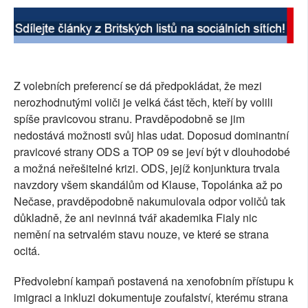
Z volebních preferencí se dá předpokládat, že mezi
nerozhodnutými voliči je velká část těch, kteří by volili
spíše pravicovou stranu. Pravděpodobně se jim
nedostává možnosti svůj hlas udat. Doposud dominantní
pravicové strany ODS a TOP 09 se jeví být v dlouhodobé
a možná neřešitelné krizi. ODS, jejíž konjunktura trvala
navzdory všem skandálům od Klause, Topolánka až po
Nečase, pravděpodobně nakumulovala odpor voličů tak
důkladně, že ani nevinná tvář akademika Fialy nic
nemění na setrvalém stavu nouze, ve které se strana
ocitá.
Předvolební kampaň postavená na xenofobním přístupu k
imigraci a inkluzi dokumentuje zoufalství, kterému strana