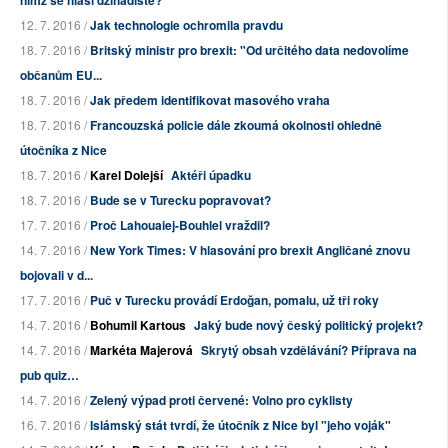
nimž se hlásí džihádisté?
12. 7. 2016 /
Jak technologie ochromila pravdu
18. 7. 2016 /
Britský ministr pro brexit: "Od určitého data nedovolíme
občanům EU...
18. 7. 2016 /
Jak předem identifikovat masového vraha
18. 7. 2016 /
Francouzská policie dále zkoumá okolnosti ohledně
útočníka z Nice
18. 7. 2016 /
Karel Dolejší
Aktéři úpadku
18. 7. 2016 /
Bude se v Turecku popravovat?
17. 7. 2016 /
Proč Lahouaiej-Bouhlel vraždil?
14. 7. 2016 /
New York Times: V hlasování pro brexit Angličané znovu
bojovali v d...
17. 7. 2016 /
Puč v Turecku provádí Erdoğan, pomalu, už tři roky
14. 7. 2016 /
Bohumil Kartous
Jaký bude nový český politický projekt?
14. 7. 2016 /
Markéta Majerová
Skrytý obsah vzdělávání? Příprava na
pub quiz…
14. 7. 2016 /
Zelený výpad proti červené: Volno pro cyklisty
16. 7. 2016 /
Islámský stát tvrdí, že útočník z Nice byl "jeho voják"