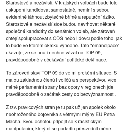
Starostové a nezávislí. V krajských volbách bude toto
uskupení kandidovat samostatně, nemíní s sebou
evidentně táhnout zbytečné břímě a reputační riziko.
Starostové a nezávislí sice budou navrhovat některé
společné kandidáty do senátních voleb, ale zároveň
chtějí spolupracovat s ODS nebo lidovci podle toho, jak
to bude ve kterém okrsku výhodné. Tato "emancipace"
ukazuje, že se hnutí nechce vázat na TOP 09,
pravděpodobně v očekávání politické deklinace.
To zároveň staví TOP 09 do velmi prekérní situace. S
malou základnou členů i voličů a s perspektivou více
méně parlamentní strany bez opory v regionech jde
pravděpodobně o začátek cesty do bezvýznamnosti.
Z tzv. pravicových stran je tu pak už jen spolek okolo
neohroženého bojovníka s větrnými mlýny EU Petra
Macha. Svou ochotou připojit se k rasistickým
manipulacím, kterými se podařilo přesvědčit méně