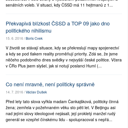
senátních voleb. V situaci, kdy ČSSD má 11 hejtmanů z 1...
Překvapivá blízkost ČSSD a TOP 09 jako dno
politického nihilismu
15. 6. 2016 /
Boris Cvek
V životě se stávají situace, kdy se překreslují mapy spojenectví
a kdy se pod tlakem reality proměňují priority. Zdá se, že jsme
něčeho podobného dnes svědky v nejvyšší české politice. Včera
v ČRo Plus jsem slyšel, jak si notují poslanci Huml (...
Co není mravně, není politicky správně
14. 7. 2016 /
Václav Dušek
Před lety tato slova vyřkla madam Čankajšková, politicky činná
žena; zemřela v požehnaném věku sto pěti let. V Beijingu asi
nad jejími slovy ideologové nejásali, její prokletý manžel rudý
generál se vzepřel čínskému lidu - spolupracoval s nepřá...