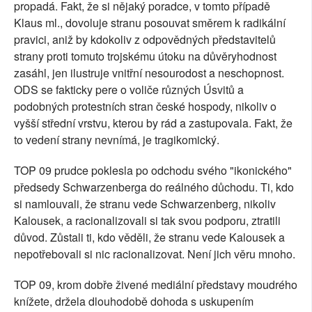
propadá. Fakt, že si nějaký poradce, v tomto případě
Klaus ml., dovoluje stranu posouvat směrem k radikální
pravici, aniž by kdokoliv z odpovědných představitelů
strany proti tomuto trojskému útoku na důvěryhodnost
zasáhl, jen ilustruje vnitřní nesourodost a neschopnost.
ODS se fakticky pere o voliče různých Úsvitů a
podobných protestních stran české hospody, nikoliv o
vyšší střední vrstvu, kterou by rád a zastupovala. Fakt, že
to vedení strany nevnímá, je tragikomický.
TOP 09 prudce poklesla po odchodu svého "ikonického"
předsedy Schwarzenberga do reálného důchodu. Ti, kdo
si namlouvali, že stranu vede Schwarzenberg, nikoliv
Kalousek, a racionalizovali si tak svou podporu, ztratili
důvod. Zůstali ti, kdo věděli, že stranu vede Kalousek a
nepotřebovali si nic racionalizovat. Není jich věru mnoho.
TOP 09, krom dobře živené mediální představy moudrého
knížete, držela dlouhodobě dohoda s uskupením