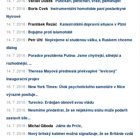
14. 7. 2016 /
Václav Dušek
Putičkáři, pleticháři, vrazi, pamatujte!
14. 7. 2016 /
Boris Cvek
Instrumentální homofobie paní poslankyně
Nytrové
14. 7. 2016 /
František Řezáč
Katastrofální dopravní situace v Plzni
16. 7. 2016 /
Bojujme proti islamofobii
14. 7. 2016 /
Petr Uhl
Nepřejeme si studenou válku, s Ruskem chceme
dialog
14. 7. 2016 /
Poradce prezidenta Putina: Jsme chytřejší, silnější a
rozhodnější. ...
14. 7. 2016 /
Theresa Mayová přednesla překvapivě "levicový"
inaugurační projev
16. 7. 2016 /
New York Times: Útok psychotického samotáře v Nice
výrazně posiluje...
16. 7. 2016 /
Turecko: Erdoğan obnovil svou vládu
16. 7. 2016 /
Nesmíme předstírat, že se nějakému státu může podařit
zastavit šíle...
14. 7. 2016 /
Michal Giboda
Jděte do Prčic,
15. 7. 2016 /
Nový britský kabinet možná signalizuje, že se Británie vzdá