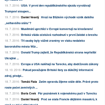
19. 7. 2016 /
USA: V první den republikánského sjezdu vyvolávají
Trumpovi stoupen...
19. 7. 2016 /
Daniel Veselý
Hrozí na Blízkém východě vznik dalšího
„selhavšího státu“?
19. 7. 2016 /
Muslimští uprchlíci v Evropě konvertují na křesťanství
19. 7. 2016 /
Britská vláda očekává rozhodnutí v první žalobě o brexitu
18. 7. 2016 /
Tři osoby byly vážně zraněny ve vlaku nedaleko
bavorského města Wür...
18. 7. 2016 /
Donald Trump zajistil, že Republikánská strana nepřislíbí
Ukrajině ...
18. 7. 2016 /
Evropa a USA naléhají na Turecko, aby dodržovalo zákony
18. 10. 2016 /
Pokud považujete Britské listy za důležitý informační
zdroj, předpl...
18. 7. 2016 /
Tomáš Fiala
Zatím opravdu žijeme stále déle. Právě proto
roste počet zemřelých ...
18. 7. 2016 /
Boris Cvek
Pár poznámek k vojenskému puči v Turecku
18. 7. 2016 /
Daniel Veselý
Proč se stala Francie dějištěm masakrů, k