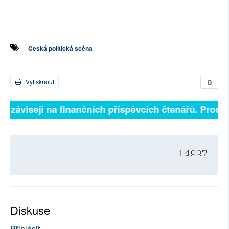
Česká politická scéna
0
Vytisknout
ně závisejí na finančních příspěvcích čtenářů. Prosíme
14887
Diskuse
Přihlásit