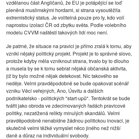
vzdělanou část Angličanů, že EU je potápějící se loď
pleněná muslimskými hordami, si strana vysoutěžila
extremistický status. Je volitelná pouze pro ty, kdo volí
naprostou izolaci ČR od zbytku světa. Podle volebního
modelu CVVM naštěstí takových lidí moc není.
Je patrné, že situace na pravici je přímo zralá k tomu, aby
vznikl nějaký politický projekt. Projekt je to správné slovo,
protože kdyby měla vzniknout strana, trvalo by to dlouho
a musela by se k tomu sebrat nějaká občanská aktivita,
již by bylo možné nějak detekovat. Nic takového se
neděje. Velmi pravděpodobně se bude opakovat scénář
vzniku Věcí veřejných, Ano, Úsvitu a dalších
podnikatelsko - politických "start-upů". Tentokrát se bude
tvářit jako obroda ve zdecimovaných řadách pravicové
politiky, nezatížená relikty minulých skandálů. Velmi
pravděpodobně nenabídne žádnou politickou inovaci, je
skutečně velmi těžké vymyslet něco jiného než nižší
daně a důraz na individuální svobody.