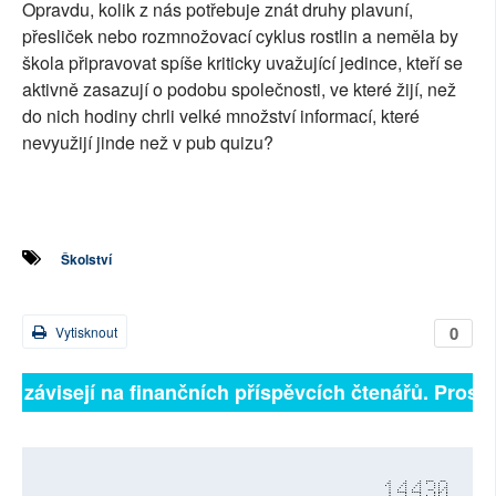
Opravdu, kolik z nás potřebuje znát druhy plavuní,
přesliček nebo rozmnožovací cyklus rostlin a neměla by
škola připravovat spíše kriticky uvažující jedince, kteří se
aktivně zasazují o podobu společnosti, ve které žijí, než
do nich hodiny chrli velké množství informací, které
nevyužijí jinde než v pub quizu?
Školství
0
Vytisknout
ně závisejí na finančních příspěvcích čtenářů. Prosíme
14430