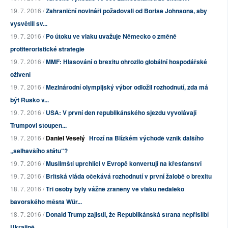
19. 7. 2016 /
Zahraniční novináři požadovali od Borise Johnsona, aby
vysvětlil sv...
19. 7. 2016 /
Po útoku ve vlaku uvažuje Německo o změně
protiteroristické strategie
19. 7. 2016 /
MMF: Hlasování o brexitu ohrozilo globální hospodářské
oživení
19. 7. 2016 /
Mezinárodní olympijský výbor odložil rozhodnutí, zda má
být Rusko v...
19. 7. 2016 /
USA: V první den republikánského sjezdu vyvolávají
Trumpovi stoupen...
19. 7. 2016 /
Daniel Veselý
Hrozí na Blízkém východě vznik dalšího
„selhavšího státu“?
19. 7. 2016 /
Muslimští uprchlíci v Evropě konvertují na křesťanství
19. 7. 2016 /
Britská vláda očekává rozhodnutí v první žalobě o brexitu
18. 7. 2016 /
Tři osoby byly vážně zraněny ve vlaku nedaleko
bavorského města Wür...
18. 7. 2016 /
Donald Trump zajistil, že Republikánská strana nepřislíbí
Ukrajině ...