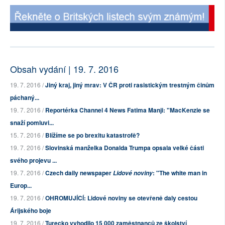
Obsah vydání | 19. 7. 2016
19. 7. 2016 /
Jiný kraj, jiný mrav: V ČR proti rasistickým trestným činům
páchaný...
19. 7. 2016 /
Reportérka Channel 4 News Fatima Manji: "MacKenzie se
snaží pomluvi...
15. 7. 2016 /
Blížíme se po brexitu katastrofě?
19. 7. 2016 /
Slovinská manželka Donalda Trumpa opsala velké části
svého projevu ...
19. 7. 2016 /
Czech daily newspaper
: "The white man in
Lidové noviny
Europ...
19. 7. 2016 /
OHROMUJÍCÍ: Lidové noviny se otevřeně daly cestou
Árijského boje
19. 7. 2016 /
Turecko vyhodilo 15 000 zaměstnanců ze školství