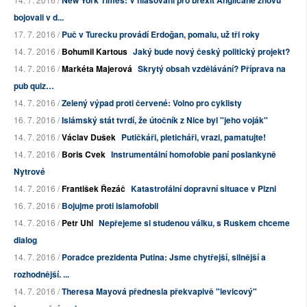
New York Times: V hlasování pro brexit Angličané znovu
bojovali v d...
17. 7. 2016 /
Puč v Turecku provádí Erdoğan, pomalu, už tři roky
14. 7. 2016 /
Bohumil Kartous
Jaký bude nový český politický projekt?
14. 7. 2016 /
Markéta Majerová
Skrytý obsah vzdělávání? Příprava na
pub quiz…
14. 7. 2016 /
Zelený výpad proti červené: Volno pro cyklisty
16. 7. 2016 /
Islámský stát tvrdí, že útočník z Nice byl "jeho voják"
14. 7. 2016 /
Václav Dušek
Putičkáři, pleticháři, vrazi, pamatujte!
14. 7. 2016 /
Boris Cvek
Instrumentální homofobie paní poslankyně
Nytrové
14. 7. 2016 /
František Řezáč
Katastrofální dopravní situace v Plzni
16. 7. 2016 /
Bojujme proti islamofobii
14. 7. 2016 /
Petr Uhl
Nepřejeme si studenou válku, s Ruskem chceme
dialog
14. 7. 2016 /
Poradce prezidenta Putina: Jsme chytřejší, silnější a
rozhodnější. ...
14. 7. 2016 /
Theresa Mayová přednesla překvapivě "levicový"