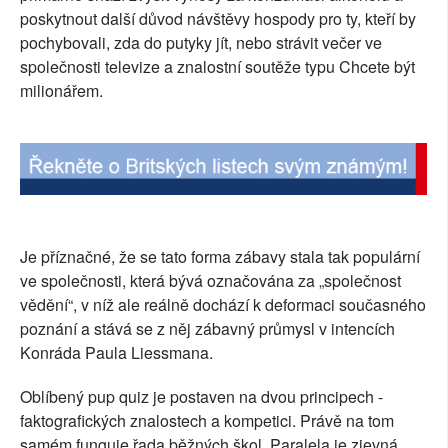
poskytnout další důvod návštěvy hospody pro ty, kteří by
SOCIÁLNÍ SÍTĚ
pochybovali, zda do putyky jít, nebo strávit večer ve
společnosti televize a znalostní soutěže typu Chcete být
RUBRIKY
milionářem.
PLNÁ VERZE STRÁNEK
Je příznačné, že se tato forma zábavy stala tak populární
ve společnosti, která bývá označována za „společnost
vědění“, v níž ale reálně dochází k deformaci současného
poznání a stává se z něj zábavný průmysl v intencích
Konráda Paula Liessmana.
Oblíbený pup quiz je postaven na dvou principech -
faktografických znalostech a kompetici. Právě na tom
samém funguje řada běžných škol. Paralela je zjevná,