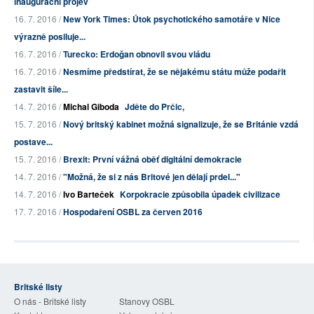
inaugurační projev
16. 7. 2016 /
New York Times: Útok psychotického samotáře v Nice
výrazně posiluje...
16. 7. 2016 /
Turecko: Erdoğan obnovil svou vládu
16. 7. 2016 /
Nesmíme předstírat, že se nějakému státu může podařit
zastavit šíle...
14. 7. 2016 /
Michal Giboda
Jděte do Prčic,
15. 7. 2016 /
Nový britský kabinet možná signalizuje, že se Británie vzdá
postave...
15. 7. 2016 /
Brexit: První vážná oběť digitální demokracie
14. 7. 2016 /
"Možná, že si z nás Britové jen dělají prdel..."
14. 7. 2016 /
Ivo Barteček
Korpokracie způsobila úpadek civilizace
17. 7. 2016 /
Hospodaření OSBL za červen 2016
Britské listy
O nás - Britské listy
Stanovy OSBL