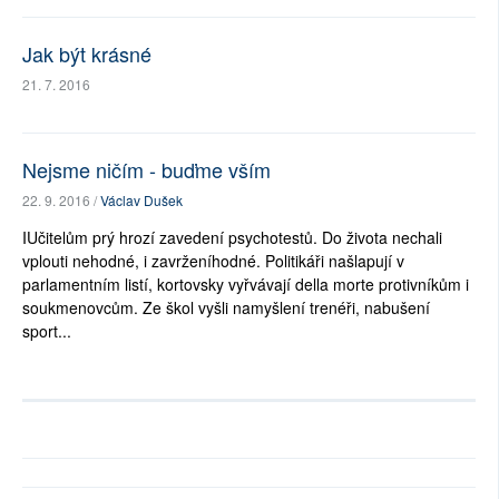
Jak být krásné
21. 7. 2016
Nejsme ničím - buďme vším
22. 9. 2016 /
Václav Dušek
IUčitelům prý hrozí zavedení psychotestů. Do života nechali
vplouti nehodné, i zavrženíhodné. Politikáři našlapují v
parlamentním listí, kortovsky vyřvávají della morte protivníkům i
soukmenovcům. Ze škol vyšli namyšlení trenéři, nabušení
sport...