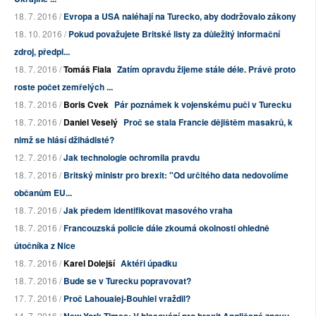
18. 7. 2016 /
Evropa a USA naléhají na Turecko, aby dodržovalo zákony
18. 10. 2016 /
Pokud považujete Britské listy za důležitý informační
zdroj, předpl...
18. 7. 2016 /
Tomáš Fiala
Zatím opravdu žijeme stále déle. Právě proto
roste počet zemřelých ...
18. 7. 2016 /
Boris Cvek
Pár poznámek k vojenskému puči v Turecku
18. 7. 2016 /
Daniel Veselý
Proč se stala Francie dějištěm masakrů, k
nimž se hlásí džihádisté?
12. 7. 2016 /
Jak technologie ochromila pravdu
18. 7. 2016 /
Britský ministr pro brexit: "Od určitého data nedovolíme
občanům EU...
18. 7. 2016 /
Jak předem identifikovat masového vraha
18. 7. 2016 /
Francouzská policie dále zkoumá okolnosti ohledně
útočníka z Nice
18. 7. 2016 /
Karel Dolejší
Aktéři úpadku
18. 7. 2016 /
Bude se v Turecku popravovat?
17. 7. 2016 /
Proč Lahouaiej-Bouhlel vraždil?
14. 7. 2016 /