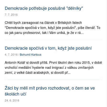
Demokracie potřebuje poslušné "dělníky"
7. 7. 2016
Chtěl bych zareagovat na článek v Britských listech
"Demokracie spočívá v tom, když jste poslušní", píše čtenář. To
co jak panu profesorovi, tak i Vám uniká, je že v rá...
Demokracie spočívá v tom, když jste poslušní
4. 7. 2016 /
Bohumil Kartous
Antonín Kolář si dovolil příliš. První školní den roku 2015, v době
vrcholící mediální hysterie nad imigrací z válkou zmítaných
zemí, z velké části arabských, si dovolil př...
Žáci by měli mít právo rozhodovat, o čem se ve
školách učí
24. 6. 2016