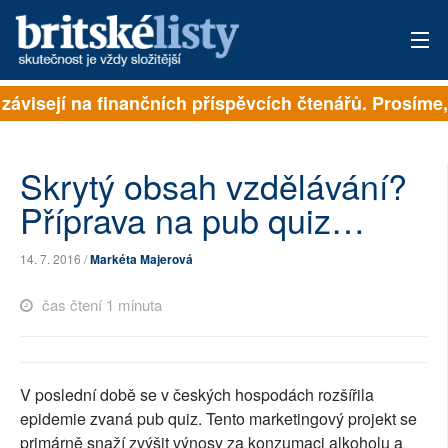
 závisejí na finančních příspěvcích čtenářů. Prosíme, 
PŘIHLÁSIT
AKTUÁLNÍ VYDÁNÍ
Skrytý obsah vzdělávání?
ARCHIV
Příprava na pub quiz…
ROZHOVORY
14. 7. 2016 /
Markéta Majerová
TÉMATA
čas čtení 1 minuta
NEJČTENĚJŠÍ ZA 7 DNÍ
AUTOŘI
V poslední době se v českých hospodách rozšířila
epidemie zvaná pub quiz. Tento marketingový projekt se
PŘÍSPĚVKY NA PROVOZ
primárně snaží zvýšit výnosy za konzumaci alkoholu a