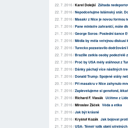
22. 7. 2016 /
Karel Dolejší
Záhada nedeporto
22. 7. 2016 /
Nepodceňujme Islámský stát. D
22. 7. 2016 /
Masakr z Nice je novou formou 
21. 7. 2016 /
Pane ministře zahraničí, máte dlo
21. 7. 2016 /
George Soros: Poslední šance Ev
21. 7. 2016 /
Média by měla veřejnou diskusi 
22. 7. 2016 /
Turecko pozastavilo dodržování
22. 7. 2016 /
Brazílie zatkla osoby podezřelé 
22. 7. 2016 /
Proč by USA měly stáhnout z Tu
22. 7. 2016 /
Dánky páchají více násilných tr
21. 7. 2016 /
Donald Trump: Spojené státy neb
20. 7. 2016 /
Při masakru v Nice zahynulo mn
21. 7. 2016 /
Zaplevelujeme si genofond, lékaři
21. 7. 2016 /
Richard F. Vlasák
Učiňme z Lido
21. 7. 2016 /
Miroslav Žáček
Věda a etika
21. 7. 2016 /
Jak být krásné
21. 7. 2016 /
Kryštof Kozák
Jak bojovat proti
21. 7. 2016 /
USA: Téměř tolik obětí střelných