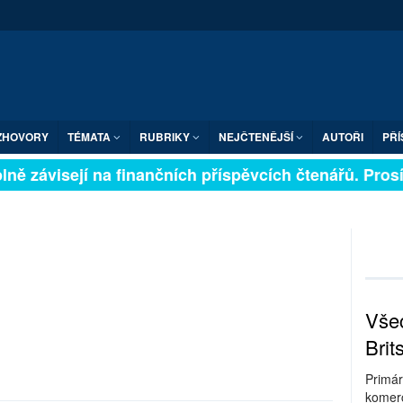
ZHOVORY
TÉMATA
RUBRIKY
NEJČTENĚJŠÍ
AUTOŘI
PŘÍ
lně závisejí na finančních příspěvcích čtenářů. Prosím
Všec
Brit
Primár
komerc