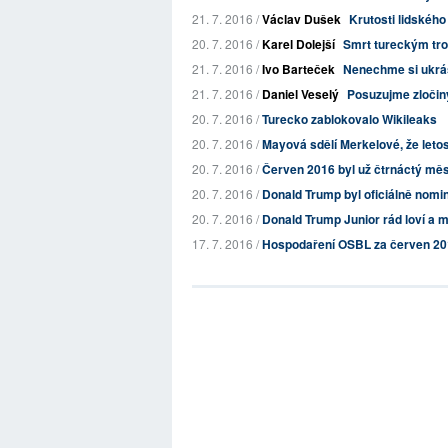
21. 7. 2016 /
Václav Dušek
Krutosti lidského
20. 7. 2016 /
Karel Dolejší
Smrt tureckým tr
21. 7. 2016 /
Ivo Barteček
Nenechme si ukrá
21. 7. 2016 /
Daniel Veselý
Posuzujme zločiny
20. 7. 2016 /
Turecko zablokovalo Wikileaks
20. 7. 2016 /
Mayová sdělí Merkelové, že leto
20. 7. 2016 /
Červen 2016 byl už čtrnáctý měs
20. 7. 2016 /
Donald Trump byl oficiálně nomi
20. 7. 2016 /
Donald Trump Junior rád loví a 
17. 7. 2016 /
Hospodaření OSBL za červen 2