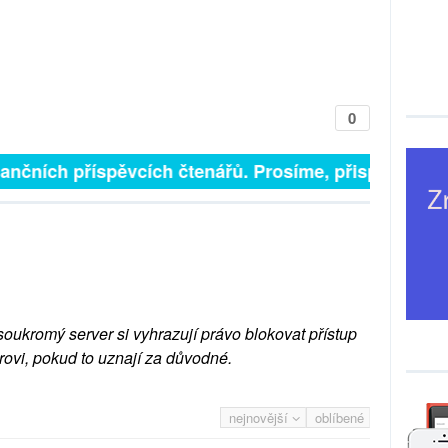
0
finančních příspěvcích čtenářů. Prosíme, přispějte. ➥
soukromý server si vyhrazují právo blokovat přístup
rovi, pokud to uznají za důvodné.
nejnovější
oblíbené