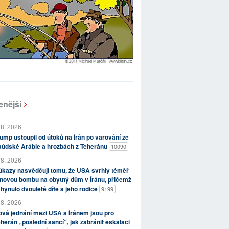
enější
 8. 2026
ump ustoupil od útoků na Írán po varování ze
aúdské Arábie a hrozbách z Teheránu
10090
 8. 2026
kazy nasvědčují tomu, že USA svrhly téměř
novou bombu na obytný dům v Íránu, přičemž
hynulo dvouleté dítě a jeho rodiče
9199
 8. 2026
vá jednání mezi USA a Íránem jsou pro
herán „poslední šancí“, jak zabránit eskalaci