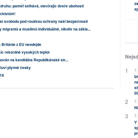
za
 druhu: paměť selhává, otevírajíc dveře ubohosti
s
ockistům!
st svobodu pod rouškou ochrany naší bezpečnosti
 migrantů a muslimů individuálně, nikoliv na zákla...
s Británie z EU neodejde
íc rekordně vysokých teplot
Nejsd
nován na kandidáta Republikánské str...
mluví plynně česky
7.
016
Iz
na
si
0
7.
Ni
7.
V
sp
pr