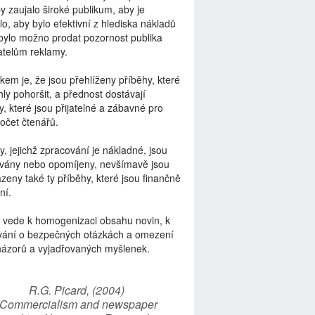
by zaujalo široké publikum, aby je
lo, aby bylo efektivní z hlediska nákladů
bylo možno prodat pozornost publika
telům reklamy.
kem je, že jsou přehlíženy příběhy, které
ly pohoršit, a přednost dostávají
y, které jsou přijatelné a zábavné pro
počet čtenářů.
y, jejichž zpracování je nákladné, jsou
vány nebo opomíjeny, nevšímavě jsou
zeny také ty příběhy, které jsou finančně
ní.
 vede k homogenizaci obsahu novin, k
vání o bezpečných otázkách a omezení
názorů a vyjadřovaných myšlenek.
R.G. Picard, (2004)
“Commercialism and newspaper