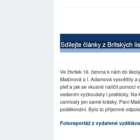
Ve čtvrtek 16. června k nám do ško
Mašínová a I. Adamová vysvětlily a 
pleť a jak se vkusně nalíčit pomocí
vedením vyzkoušely i prakticky. Na 
usmívaly jen samé krásky. Paní Maš
poděkování. Bylo to příjemné odpol
Fotoreportáž z vydařené vzdělávac