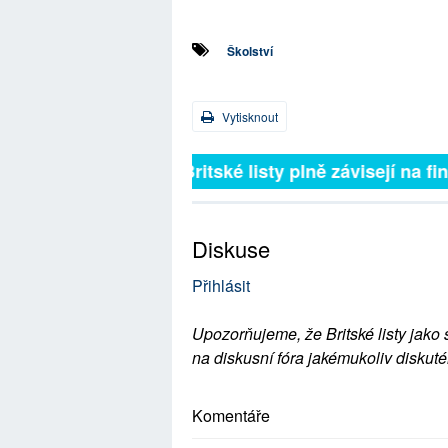
Školství
Vytisknout
Britské listy plně závisejí na 
Diskuse
Přihlásit
Upozorňujeme, že Britské listy jako 
na diskusní fóra jakémukoliv diskuté
Komentáře