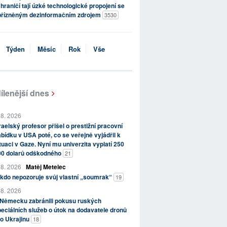
hraničí tají úzké technologické propojení se
přízněným dezinformačním zdrojem
3530
Týden
Měsíc
Rok
Vše
ílenější dnes
 8. 2026
raelský profesor přišel o prestižní pracovní
bídku v USA poté, co se veřejně vyjádřil k
tuaci v Gaze. Nyní mu univerzita vyplatí 250
00 dolarů odškodného
21
 8. 2026
Matěj Metelec
kdo nepozoruje svůj vlastní „soumrak“
19
 8. 2026
 Německu zabránili pokusu ruských
eciálních služeb o útok na dodavatele dronů
o Ukrajinu
18