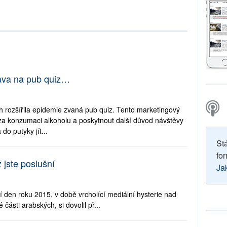
rava na pub quiz…
 rozšířila epidemie zvaná pub quiz. Tento marketingový
 za konzumaci alkoholu a poskytnout další důvod návštěvy
do putyky jít...
St
for
 jste poslušní
Ja
olní den roku 2015, v době vrcholící mediální hysterie nad
části arabských, si dovolil př...