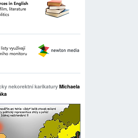
icky nekorektní karikatury
Michaela
áka