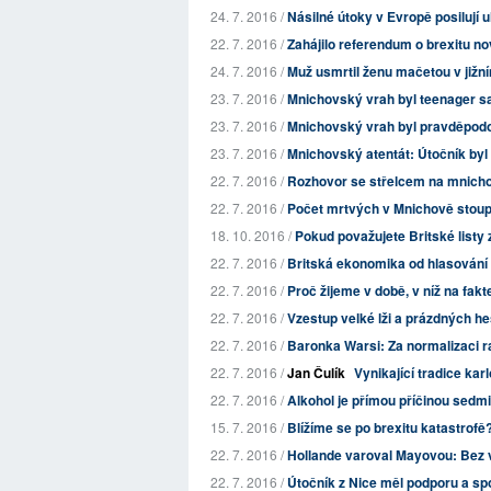
24. 7. 2016 /
Násilné útoky v Evropě posilují u
22. 7. 2016 /
Zahájilo referendum o brexitu nov
24. 7. 2016 /
Muž usmrtil ženu mačetou v již
23. 7. 2016 /
Mnichovský vrah byl teenager sam
23. 7. 2016 /
Mnichovský vrah byl pravděpod
23. 7. 2016 /
Mnichovský atentát: Útočník byl 
22. 7. 2016 /
Rozhovor se střelcem na mnich
22. 7. 2016 /
Počet mrtvých v Mnichově stoup
18. 10. 2016 /
Pokud považujete Britské listy z
22. 7. 2016 /
Britská ekonomika od hlasování 
22. 7. 2016 /
Proč žijeme v době, v níž na fak
22. 7. 2016 /
Vzestup velké lži a prázdných he
22. 7. 2016 /
Baronka Warsi: Za normalizaci r
22. 7. 2016 /
Jan Čulík
Vynikající tradice ka
22. 7. 2016 /
Alkohol je přímou příčinou sedm
15. 7. 2016 /
Blížíme se po brexitu katastrofě
22. 7. 2016 /
Hollande varoval Mayovou: Bez v
22. 7. 2016 /
Útočník z Nice měl podporu a spol