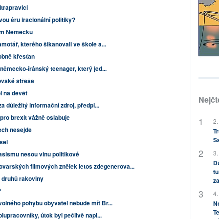
ltrapravici
ou éru iracionální politiky?
ním Německu
otář, kterého šikanovali ve škole a...
obně křesťan
německo-íránský teenager, který jed...
ovské střeše
l na devět
Nejčt
a důležitý informační zdroj, předpl...
pro brexit vážně oslabuje
2.
tech nesejde
Tr
S
sel
3.
asismu nesou vinu politikové
Dů
rlovarských filmových znělek letos zdegenerova...
tu
i druhů rakoviny
za
?
4.
olného pohybu obyvatel nebude mít Br...
No
Te
upracovníky, útok byl pečlivě napl...