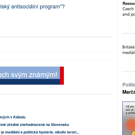
elský antisociální program"?
Polit
Marč
tvých v Kábulu
atně úředně znehodnocená na Slovensku
 mediální a politická hysterie, nikoliv terori...