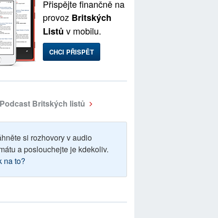
Přispějte finančně na
provoz
Britských
v mobilu.
Listů
CHCI PŘISPĚT
Podcast Britských listů
áhněte si rozhovory v audio
mátu a poslouchejte je kdekoliv.
k na to?