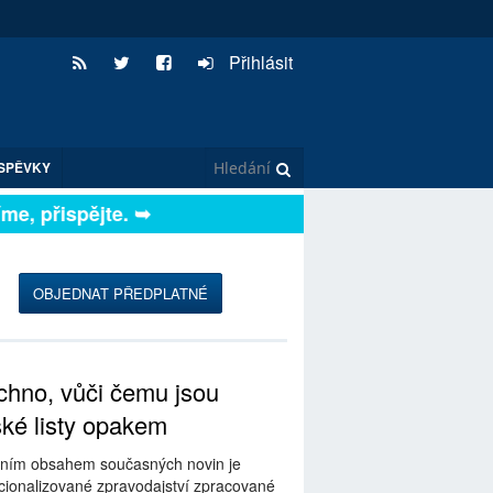
Přihlásit
SPĚVKY
e, přispějte. ➥
OBJEDNAT PŘEDPLATNÉ
hno, vůči čemu jsou
ské listy opakem
ním obsahem současných novin je
ionalizované zpravodajství zpracované