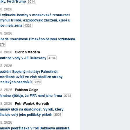
lky, tvrdí Trump
6514
 8. 2026
ři výbuchu bomby v moskevské restauraci
hynuli tři lidé; explodovalo zařízení, které u
ebe měla žena
4329
 8. 2026
hada trvanlivosti římského betonu rozluštěna
279
 8. 2026
Oldřich Maděra
potřeba vody v JE Dukovany
4194
 8. 2026
uštěni Spojenými státy: Palestinští
eričané uvízli ve vlně násilí ze strany
zraelských osadníků
3828
 8. 2026
Fabiano Golgo
fantino zjišťuje, že FIFA není jeho firma
3775
 8. 2026
Petr Waniek Horváth
ausův útok na důstojnost. Výrok, který
haluje celý jeho politický příběh
3556
 8. 2026
ausův podržtaška v roli Babišova ministra