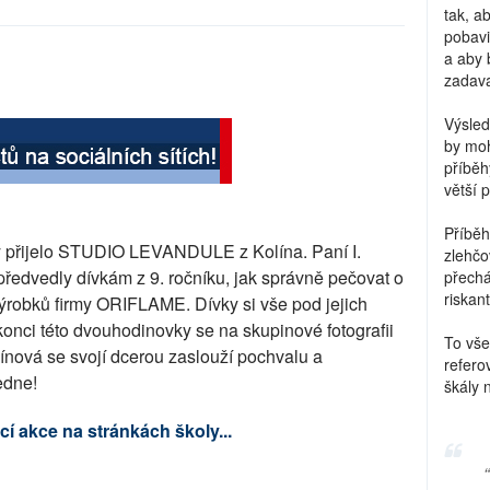
tak, a
pobavi
a aby 
zadava
Výsled
by moh
příběh
větší 
Příběh
ly přijelo STUDIO LEVANDULE z Kolína. Paní I.
zlehčo
předvedly dívkám z 9. ročníku, jak správně pečovat o
přechá
riskant
 výrobků firmy ORIFLAME. Dívky si vše pod jejich
konci této dvouhodinovky se na skupinové fotografii
To vše
ínová se svojí dcerou zaslouží pochvalu a
refero
edne!
škály 
í akce na stránkách školy...