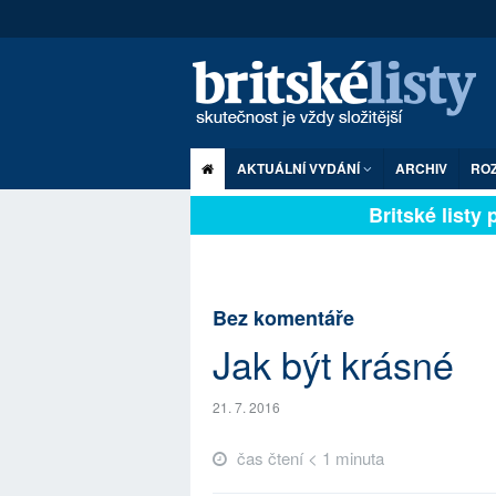
AKTUÁLNÍ VYDÁNÍ
ARCHIV
RO
Britské listy p
Bez komentáře
Jak být krásné
21. 7. 2016
čas čtení < 1 minuta