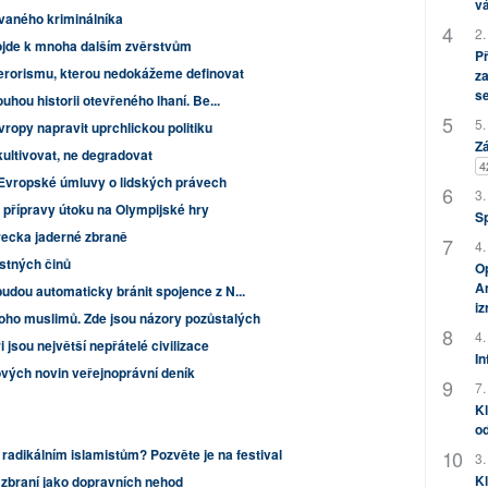
vá
vaného kriminálníka
2.
ojde k mnoha dalším zvěrstvům
P
terorismu, kterou nedokážeme definovat
za
s
uhou historii otevřeného lhaní. Be...
5.
ropy napravit uprchlickou politiku
Zá
kultivovat, ne degradovat
4
 Evropské úmluvy o lidských právech
3.
z přípravy útoku na Olympijské hry
S
recka jaderné zbraně
4.
estných činů
Op
Am
udou automaticky bránit spojence z N...
i
oho muslimů. Zde jsou názory pozůstalých
4.
 jsou největší nepřátelé civilizace
In
vých novin veřejnoprávní deník
7.
Kl
od
 radikálním islamistům? Pozvěte je na festival
3.
Kl
 zbraní jako dopravních nehod