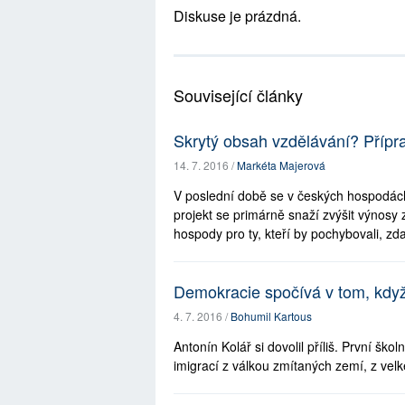
Diskuse je prázdná.
Související články
Skrytý obsah vzdělávání? Příp
14. 7. 2016 /
Markéta Majerová
V poslední době se v českých hospodách
projekt se primárně snaží zvýšit výnosy
hospody pro ty, kteří by pochybovali, zda 
Demokracie spočívá v tom, když
4. 7. 2016 /
Bohumil Kartous
Antonín Kolář si dovolil příliš. První šk
imigrací z válkou zmítaných zemí, z velké 