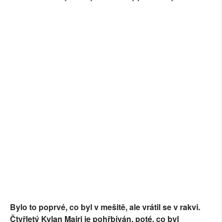
Bylo to poprvé, co byl v mešitě, ale vrátil se v rakvi.
Čtyřletý Kylan Majri je pohřbíván, poté, co byl