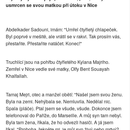
usmrcen se svou matkou při útoku v Nice
Abdelkader Sadouni, imám: "Umřel čtyřletý chlapeček.
Byl poprvé v mešitě, ale vrátil se v rakvi. Tak prosím vás,
přestaňte. Přestaňte natáčet. Konec!"
Truchlící jsou na pohřbu čtyřletého Kylana Majriho.
Zemřel v Nice vedle své matky, Olfy Bent Souayah
Khalfallah.
Tamaj Mejri, otec a manžel obětí: "Našel jsem svou ženu.
Byla na zemi. Nehýbala se. Nemluvila. Nedělal nic.
Spala (pláče). Ptal jsem se všude, všude. Dokonce jsem
telefonoval do Paříže, do Marseille. A můj syn tam nebyl.
Byla tam žena, říkala, že ho odvezli hasiči. A já jsem
říkal, "Proboha, řekněte mi, je můj syn živý nebo mrtvý?