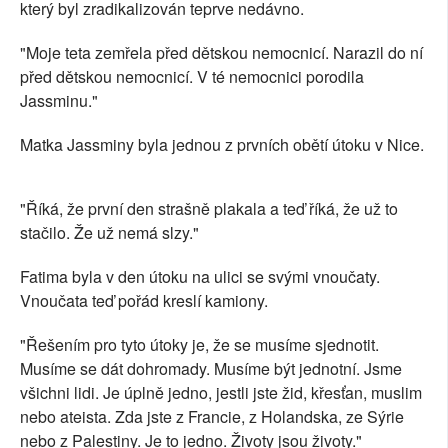
který byl zradikalizován teprve nedávno.
"Moje teta zemřela před dětskou nemocnicí. Narazil do ní
před dětskou nemocnicí. V té nemocnici porodila
Jassminu."
Matka Jassminy byla jednou z prvních obětí útoku v Nice.
"Říká, že první den strašně plakala a teď říká, že už to
stačilo. Že už nemá slzy."
Fatima byla v den útoku na ulici se svými vnoučaty.
Vnoučata teď pořád kreslí kamiony.
"Řešením pro tyto útoky je, že se musíme sjednotit.
Musíme se dát dohromady. Musíme být jednotní. Jsme
všichni lidi. Je úplně jedno, jestli jste žid, křesťan, muslim
nebo ateista. Zda jste z Francie, z Holandska, ze Sýrie
nebo z Palestiny. Je to jedno. Životy jsou životy."