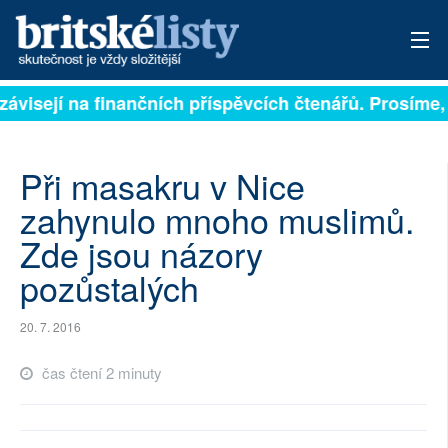
závisejí na finančních příspěvcích čtenářů. Prosíme, p
PŘIHLÁSIT
AKTUÁLNÍ VYDÁNÍ
Při masakru v Nice
ARCHIV
zahynulo mnoho muslimů.
Zde jsou názory
ROZHOVORY
pozůstalých
TÉMATA
20. 7. 2016
NEJČTENĚJŠÍ ZA 7 DNÍ
čas čtení 2 minuty
AUTOŘI
PŘÍSPĚVKY NA PROVOZ