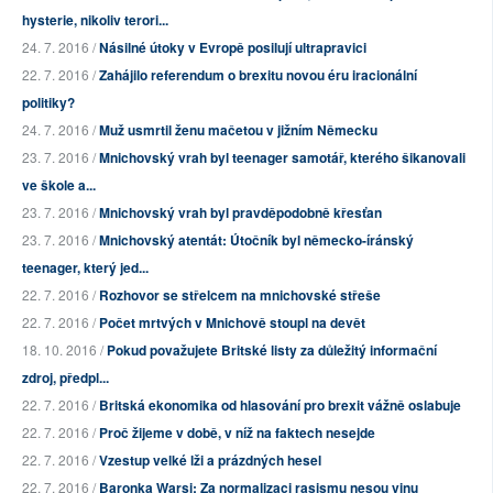
hysterie, nikoliv terori...
24. 7. 2016 /
Násilné útoky v Evropě posilují ultrapravici
22. 7. 2016 /
Zahájilo referendum o brexitu novou éru iracionální
politiky?
24. 7. 2016 /
Muž usmrtil ženu mačetou v jižním Německu
23. 7. 2016 /
Mnichovský vrah byl teenager samotář, kterého šikanovali
ve škole a...
23. 7. 2016 /
Mnichovský vrah byl pravděpodobně křesťan
23. 7. 2016 /
Mnichovský atentát: Útočník byl německo-íránský
teenager, který jed...
22. 7. 2016 /
Rozhovor se střelcem na mnichovské střeše
22. 7. 2016 /
Počet mrtvých v Mnichově stoupl na devět
18. 10. 2016 /
Pokud považujete Britské listy za důležitý informační
zdroj, předpl...
22. 7. 2016 /
Britská ekonomika od hlasování pro brexit vážně oslabuje
22. 7. 2016 /
Proč žijeme v době, v níž na faktech nesejde
22. 7. 2016 /
Vzestup velké lži a prázdných hesel
22. 7. 2016 /
Baronka Warsi: Za normalizaci rasismu nesou vinu