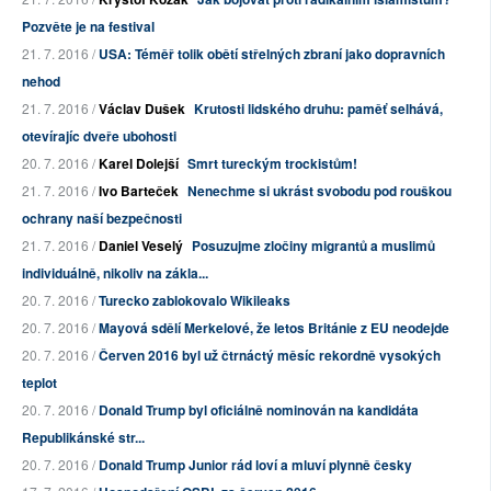
Pozvěte je na festival
21. 7. 2016 /
USA: Téměř tolik obětí střelných zbraní jako dopravních
nehod
21. 7. 2016 /
Václav Dušek
Krutosti lidského druhu: paměť selhává,
otevírajíc dveře ubohosti
20. 7. 2016 /
Karel Dolejší
Smrt tureckým trockistům!
21. 7. 2016 /
Ivo Barteček
Nenechme si ukrást svobodu pod rouškou
ochrany naší bezpečnosti
21. 7. 2016 /
Daniel Veselý
Posuzujme zločiny migrantů a muslimů
individuálně, nikoliv na zákla...
20. 7. 2016 /
Turecko zablokovalo Wikileaks
20. 7. 2016 /
Mayová sdělí Merkelové, že letos Británie z EU neodejde
20. 7. 2016 /
Červen 2016 byl už čtrnáctý měsíc rekordně vysokých
teplot
20. 7. 2016 /
Donald Trump byl oficiálně nominován na kandidáta
Republikánské str...
20. 7. 2016 /
Donald Trump Junior rád loví a mluví plynně česky