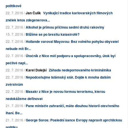
politikové
22. 7. 2016 /
Jan Čulík
Vynikající tradice karlovarských filmových
znělek letos zdegenerova...
22. 7. 2016 /
Alkohol je přímou příčinou sedmi druhů rakoviny
15. 7. 2016 /
Blížíme se po brexitu katastrofě?
22. 7. 2016 /
Hollande varoval Mayovou: Bez volného pohybu obyvatel
nebude mít Br...
22. 7. 2016 /
Útočník z Nice měl podporu a spolupracovníky, útok byl
pečlivě napl...
22. 7. 2016 /
Karel Dolejší
Záhada nedeportovaného kriminálníka
22. 7. 2016 /
Nepodceňujme Islámský stát. Dojde k mnoha dalším
zvěrstvům
22. 7. 2016 /
Masakr z Nice je novou formou terorismu, kterou
nedokážeme definovat
21. 7. 2016 /
Pane ministře zahraničí, máte dlouhou historii otevřeného
lhaní. Be...
21. 7. 2016 /
George Soros: Poslední šance Evropy napravit uprchlickou
politiku