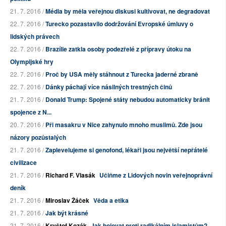
21. 7. 2016 /
Média by měla veřejnou diskusi kultivovat, ne degradovat
22. 7. 2016 /
Turecko pozastavilo dodržování Evropské úmluvy o
lidských právech
22. 7. 2016 /
Brazílie zatkla osoby podezřelé z přípravy útoku na
Olympijské hry
22. 7. 2016 /
Proč by USA měly stáhnout z Turecka jaderné zbraně
22. 7. 2016 /
Dánky páchají více násilných trestných činů
21. 7. 2016 /
Donald Trump: Spojené státy nebudou automaticky bránit
spojence z N...
20. 7. 2016 /
Při masakru v Nice zahynulo mnoho muslimů. Zde jsou
názory pozůstalých
21. 7. 2016 /
Zaplevelujeme si genofond, lékaři jsou největší nepřátelé
civilizace
21. 7. 2016 /
Richard F. Vlasák
Učiňme z Lidových novin veřejnoprávní
deník
21. 7. 2016 /
Miroslav Žáček
Věda a etika
21. 7. 2016 /
Jak být krásné
21. 7. 2016 /
Kryštof Kozák
Jak bojovat proti radikálním islamistům?