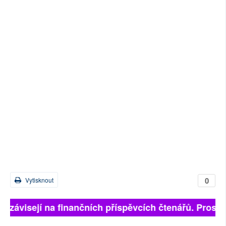
0
Vytisknout
ně závisejí na finančních příspěvcích čtenářů. Prosíme