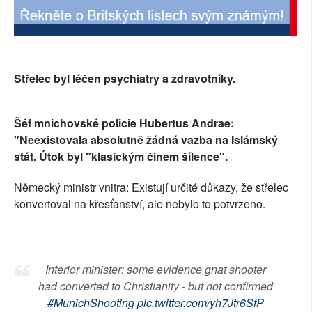
SOCIÁLNÍ SÍTĚ
RUBRIKY
Střelec byl léčen psychiatry a zdravotníky.
PLNÁ VERZE STRÁNEK
Šéf mnichovské policie Hubertus Andrae:
"Neexistovala absolutně žádná vazba na Islámský
stát. Útok byl "klasickým činem šílence".
Německý ministr vnitra: Existují určité důkazy, že střelec
konvertoval na křesťanství, ale nebylo to potvrzeno.
Interior minister: some evidence gnat shooter
had converted to Christianity - but not confirmed
#MunichShooting
pic.twitter.com/yh7Jtr6SfP