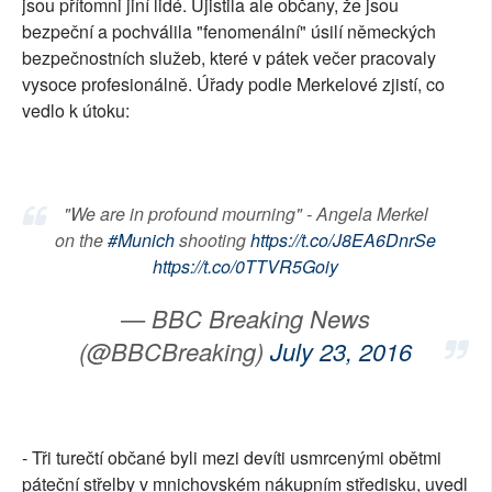
jsou přítomni jiní lidé. Ujistila ale občany, že jsou
bezpeční a pochválila "fenomenální" úsilí německých
bezpečnostních služeb, které v pátek večer pracovaly
vysoce profesionálně. Úřady podle Merkelové zjistí, co
vedlo k útoku:
"We are in profound mourning" - Angela Merkel
on the
#Munich
shooting
https://t.co/J8EA6DnrSe
https://t.co/0TTVR5Goiy
— BBC Breaking News
(@BBCBreaking)
July 23, 2016
- Tři turečtí občané byli mezi devíti usmrcenými obětmi
páteční střelby v mnichovském nákupním středisku, uvedl