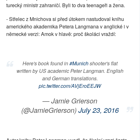
turecký ministr zahraničí. Byli to dva teenageři a žena.
- Střelec z Mnichova si před útokem nastudoval knihu
amerického akademika Petera Langmana v anglické i v
německé verzi: Amok v hlavě: proč školáci vraždí:
Here's book found in
#Munich
shooter's flat
written by US academic Peter Langman. English
and German translations.
pic.twitter.com/AVjEroEEJW
— Jamie Grierson
(@JamieGrierson)
July 23, 2016