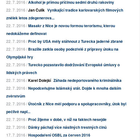
22. 7. 2016 /
Alkohol je přímou příčinou sedmi druhů rakoviny
22. 7. 2016 /
Jan Čulík
Vynikající tradice karlovarských filmových
znělek letos zdegenerova...
22. 7. 2016 /
Masakr z Nice je novou formou terorismu, kterou
nedokážeme definovat
22. 7. 2016 /
Proč by USA měly stáhnout z Turecka jaderné zbraně
22. 7. 2016 /
Brazílie zatkla osoby podezřelé z přípravy útoku na
Olympijské hry
22. 7. 2016 /
Turecko pozastavilo dodržování Evropské úmluvy o
lidských právech
22. 7. 2016 /
Karel Dolejší
Záhada nedeportovaného kriminálníka
22. 7. 2016 /
Nepodceňujme Islámský stát. Dojde k mnoha dalším
zvěrstvům
22. 7. 2016 /
Útočník z Nice měl podporu a spolupracovníky, útok byl
pečlivě napl...
22. 7. 2016 /
Proč žijeme v době, v níž na faktech nesejde
22. 7. 2016 /
Dánky páchají více násilných trestných činů
17. 7. 2016 /
Hospodaření OSBL za červen 2016