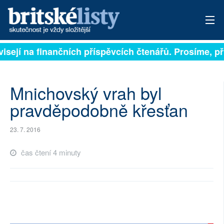
isejí na finančních příspěvcích čtenářů. Prosíme, při
PŘIHLÁSIT
AKTUÁLNÍ VYDÁNÍ
Mnichovský vrah byl
ARCHIV
pravděpodobně křesťan
ROZHOVORY
23. 7. 2016
TÉMATA
čas čtení 4 minuty
NEJČTENĚJŠÍ ZA 7 DNÍ
AUTOŘI
PŘÍSPĚVKY NA PROVOZ