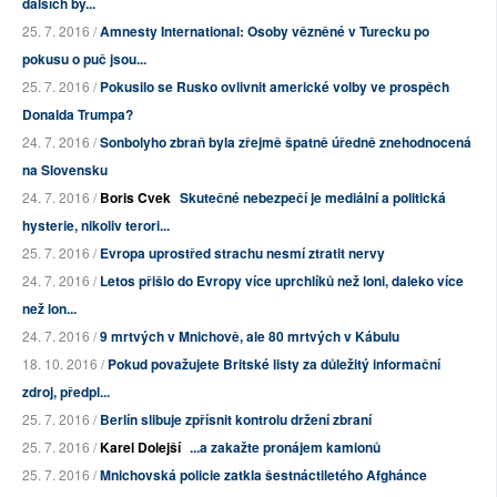
dalších by...
25. 7. 2016 /
Amnesty International: Osoby vězněné v Turecku po
pokusu o puč jsou...
25. 7. 2016 /
Pokusilo se Rusko ovlivnit americké volby ve prospěch
Donalda Trumpa?
24. 7. 2016 /
Sonbolyho zbraň byla zřejmě špatně úředně znehodnocená
na Slovensku
24. 7. 2016 /
Boris Cvek
Skutečné nebezpečí je mediální a politická
hysterie, nikoliv terori...
25. 7. 2016 /
Evropa uprostřed strachu nesmí ztratit nervy
24. 7. 2016 /
Letos přišlo do Evropy více uprchlíků než loni, daleko více
než lon...
24. 7. 2016 /
9 mrtvých v Mnichově, ale 80 mrtvých v Kábulu
18. 10. 2016 /
Pokud považujete Britské listy za důležitý informační
zdroj, předpl...
25. 7. 2016 /
Berlín slibuje zpřísnit kontrolu držení zbraní
25. 7. 2016 /
Karel Dolejší
...a zakažte pronájem kamionů
25. 7. 2016 /
Mnichovská policie zatkla šestnáctiletého Afghánce