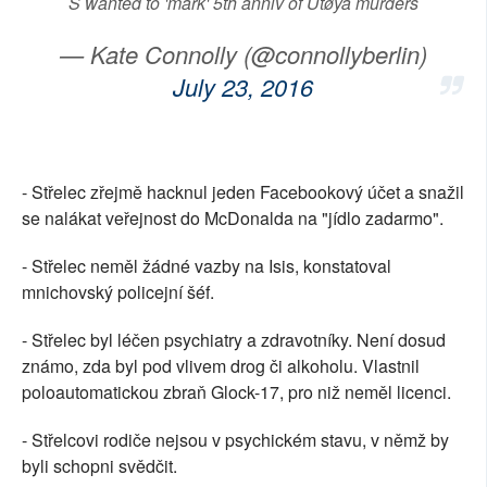
S wanted to 'mark' 5th anniv of Utøya murders
— Kate Connolly (@connollyberlin)
July 23, 2016
- Střelec zřejmě hacknul jeden Facebookový účet a snažil
se nalákat veřejnost do McDonalda na "jídlo zadarmo".
- Střelec neměl žádné vazby na Isis, konstatoval
mnichovský policejní šéf.
- Střelec byl léčen psychiatry a zdravotníky. Není dosud
známo, zda byl pod vlivem drog či alkoholu. Vlastnil
poloautomatickou zbraň Glock-17, pro niž neměl licenci.
- Střelcovi rodiče nejsou v psychickém stavu, v němž by
byli schopni svědčit.