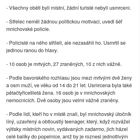
- Všechny oběti byli místní, žádní turisté nebyli usmrceni.
- Střelec neměl žádnou politickou motivaci, uvedl šéf
mnichovské policie.
- Policisté na něho stříleli, ale nezasáhli ho. Usmrtil se
jedinou ranou do hlavy.
- 10 osob je mrtvých, 27 zraněných, 10 z nich vážně.
- Podle bavorského rozhlasu jsou mezi mrtvými dvě ženy
a osm muží, ve věku od 14 do 21 let. Usmrcena byla také
pětačtyřicetiletá žena. 16 osob je v mnichovských
nemocnicích. Dvě osoby jsou velmi vážně zraněny.
- Podle lidí, kteří ho v místě znali, byl mnichovský útočník
líný, uzavřený a obtloustlý teenager, který, když rozvážel
výtisky místních novin, vydávaných zadarmo, jich házel
celé balíky do popelnice, aniž by je roznesl jednotlivým