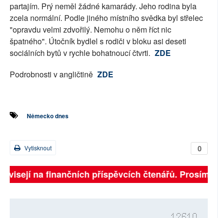
partajím. Prý neměl žádné kamarády. Jeho rodina byla
zcela normální. Podle jiného místního svědka byl střelec
"opravdu velmi zdvořilý. Nemohu o něm říct nic
špatného". Útočník bydlel s rodiči v bloku asi deseti
sociálních bytů v rychle bohatnoucí čtvrti.
ZDE
Podrobnosti v angličtině
ZDE
Německo dnes
0
Vytisknout
závisejí na finančních příspěvcích čtenářů. Prosíme, p