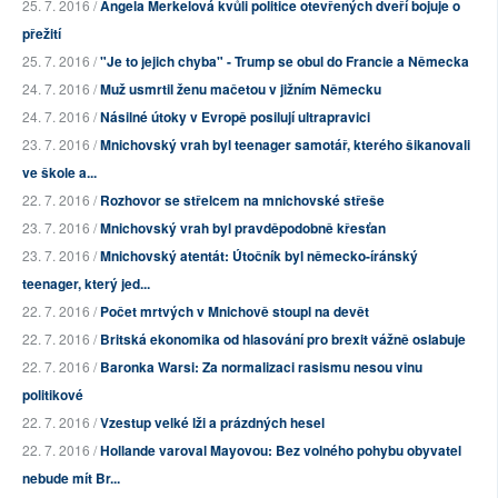
25. 7. 2016 /
Angela Merkelová kvůli politice otevřených dveří bojuje o
přežití
25. 7. 2016 /
"Je to jejich chyba" - Trump se obul do Francie a Německa
24. 7. 2016 /
Muž usmrtil ženu mačetou v jižním Německu
24. 7. 2016 /
Násilné útoky v Evropě posilují ultrapravici
23. 7. 2016 /
Mnichovský vrah byl teenager samotář, kterého šikanovali
ve škole a...
22. 7. 2016 /
Rozhovor se střelcem na mnichovské střeše
23. 7. 2016 /
Mnichovský vrah byl pravděpodobně křesťan
23. 7. 2016 /
Mnichovský atentát: Útočník byl německo-íránský
teenager, který jed...
22. 7. 2016 /
Počet mrtvých v Mnichově stoupl na devět
22. 7. 2016 /
Britská ekonomika od hlasování pro brexit vážně oslabuje
22. 7. 2016 /
Baronka Warsi: Za normalizaci rasismu nesou vinu
politikové
22. 7. 2016 /
Vzestup velké lži a prázdných hesel
22. 7. 2016 /
Hollande varoval Mayovou: Bez volného pohybu obyvatel
nebude mít Br...