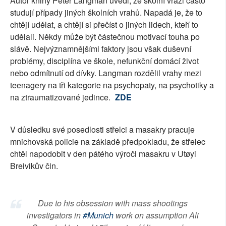
Autor knihy Peter Langman uvedl, že školní vrazi často
studují případy jiných školních vrahů. Napadá je, že to
chtějí udělat, a chtějí si přečíst o jiných lidech, kteří to
udělali. Někdy může být částečnou motivací touha po
slávě. Nejvýznamnějšími faktory jsou však duševní
problémy, disciplína ve škole, nefunkční domácí život
nebo odmítnutí od dívky. Langman rozdělil vrahy mezi
teenagery na tři kategorie na psychopaty, na psychotiky a
na ztraumatizované jedince.
ZDE
V důsledku své posedlosti střelci a masakry pracuje
mnichovská policie na základě předpokladu, že střelec
chtěl napodobit v den pátého výroči masakru v Utøyi
Breivikův čin.
Due to his obsession with mass shootings
investigators in
#Munich
work on assumption Ali