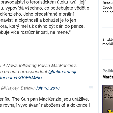
avodajství o teroristickém útoku kvůli její
u, vypovídá všechno, co potřebujete vědět o
cKenzieho. Jeho předstírané morální
ávisti a bigotnosti a bohužel je to jen
tora, který měl už dávno být dán do penze.
ebuje více rozrůzněnosti, ne méně."
 4 News following Kelvin MacKenzie’s
Polit
un on our correspondent
@fatimamanji
Marč
itter.com/oXKjE8MPkx
w (@Hayley_Barlow)
July 18, 2016
 deníku The Sun pan MacKenzie jsou urážlivé,
se rovnají vyvolávání náboženské a dokonce i