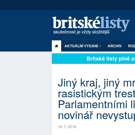
AKTUÁLNÍ VYDÁNÍ
ARCHIV
RO
Britské listy plně zá
Jiný kraj, jiný m
rasistickým tr
Parlamentními li
novinář nevystup
19. 7. 2016