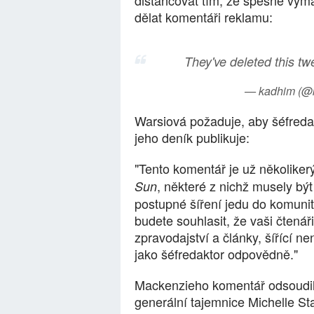
distancovat tím, že spěšně vymaz
dělat komentáři reklamu:
They've deleted this t
— kadhim (@
Warsiová požaduje, aby šéfredak
jeho deník publikuje:
"Tento komentář je už několikerým
, některé z nichž musely bý
Sun
postupné šíření jedu do komunitn
budete souhlasit, že vaši čtenář
zpravodajství a články, šířící ne
jako šéfredaktor odpovědně."
Mackenzieho komentář odsoudil 
generální tajemnice Michelle St