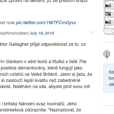
al zprávu na twitteru, jíž se předtím snažil
weet now
pic.twitter.com/1W7FCmGyvx
kadhimshubber)
July 18, 2016
tor Gallagher přijal odpovědnost za to, co
 článkem v sérii textů a titulků v listě
The
t posléze dementovány, které fungují jako
St
ích vztahů ve Velké Británii. Jsem si jista, že
for
i si zaslouží lepší kvalitu než zabedněné
Ja
návist. Naléhám na vás, abyste plnil svou roli
i britský Národní svaz novinářů. Jeho
anistreetová zdůraznila: "Naznačovat, že