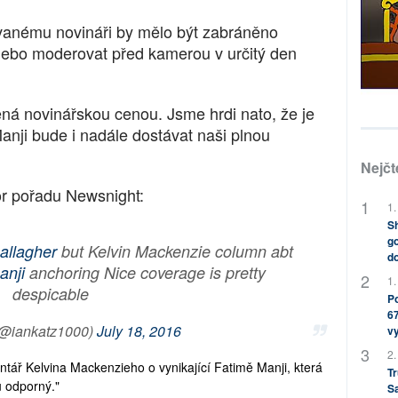
kovanému novináři by mělo být zabráněno
nebo moderovat před kamerou v určitý den
ná novinářskou cenou. Jsme hrdi nato, že je
nji bude i nadále dostávat naši plnou
Nejčt
or pořadu Newsnight:
1.
Sh
go
allagher
but Kelvin Mackenzie column abt
do
anji
anchoring Nice coverage is pretty
1.
despicable
Po
67
(@iankatz1000)
July 18, 2016
v
2.
ář Kelvina Mackenzieho o vynikající Fatimě Manji, která
Tr
u odporný."
S