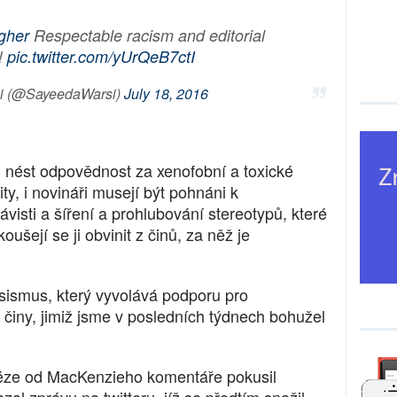
gher
Respectable racism and editorial
y!
pic.twitter.com/yUrQeB7ctI
i (@SayeedaWarsi)
July 18, 2016
li nést odpovědnost za xenofobní a toxické
y, i novináři musejí být pohnáni k
visti a šíření a prohlubování stereotypů, které
ušejí se ji obvinit z činů, za něž je
asismus, který vyvolává podporu pro
né činy, jimiž jsme v posledních týdnech bohužel
léze od MacKenzieho komentáře pokusil