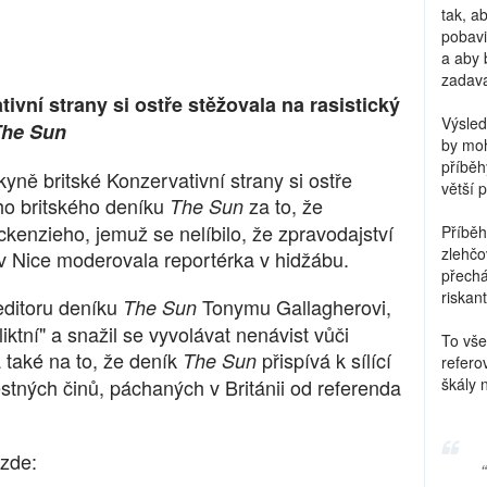
tak, a
pobavi
a aby 
zadava
vní strany si ostře stěžovala na rasistický
Výsled
The Sun
by moh
příběh
ně britské Konzervativní strany si ostře
větší 
ho britského deníku
za to, že
The Sun
kenzieho, jemuž se nelíbilo, že zpravodajství
Příběh
zlehčo
 Nice moderovala reportérka v hidžábu.
přechá
riskant
editoru deníku
Tonymu Gallagherovi,
The Sun
ktní" a snažil se vyvolávat nenávist vůči
To vše
také na to, že deník
přispívá k sílící
The Sun
refero
estných činů, páchaných v Británii od referenda
škály 
 zde: