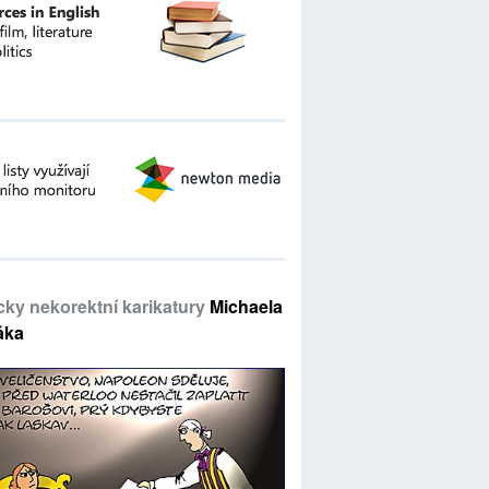
icky nekorektní karikatury
Michaela
áka