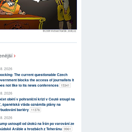
enější
 8. 2026
ocking: The current questionable Czech
vernment blocks the access of journalists it
es not like to its news conferences
15341
 8. 2026
čet obětí v pohraniční krizi v Ceutě stoupl na
, španělská vláda oznámila plány na
ybudování bariéry
11376
 8. 2026
ump ustoupil od útoků na Írán po varování ze
aúdské Arábie a hrozbách z Teheránu
9961