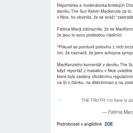
Reportérka a moderátorka britských Chan
deníku The Sun Kelvin Mackenzie za to,
v Nice, ho obvinila, že se snaží "zastraši
Fatima Manji zdůraznila, že se MacKenzi
že jsou to svou podstatou násilníci.
"Pokusil se pomluvit polovinu z nich tvr
tím, že naznačil, že jsem schopna sympat
MacKenzieho komentář v deníku The Sun,
když reportáž z masakru v Nice uváděla r
které byly zaslány oficiálnímu regulační
na lži v článku, na diskriminaci a na zo
THE TRUTH: I'm here to st
— Fatima Manj
Podrobnosti v angličtině
ZDE