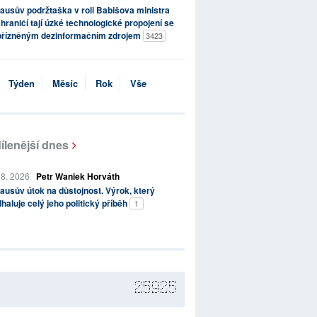
ausův podržtaška v roli Babišova ministra
hraničí tají úzké technologické propojení se
přízněným dezinformačním zdrojem
3423
Týden
Měsíc
Rok
Vše
ílenější dnes
 8. 2026
Petr Waniek Horváth
ausův útok na důstojnost. Výrok, který
haluje celý jeho politický příběh
1
25925