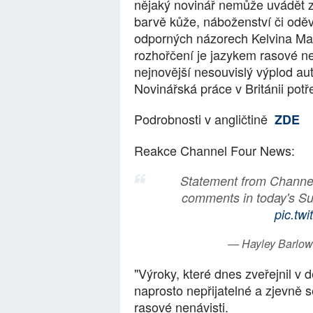
nějaký novinář nemůže uvádět zpr
barvě kůže, náboženství či oděv
odporných názorech Kelvina Ma
rozhořčení je jazykem rasové nen
nejnovější nesouvislý výplod au
Novinářská práce v Británii potř
Podrobnosti v angličtině
ZDE
Reakce Channel Four News:
Statement from Channel
comments in today's S
pic.tw
— Hayley Barlo
"Výroky, které dnes zveřejnil v
naprosto nepřijatelné a zjevně 
rasové nenávisti.