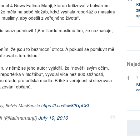
Kl
nel 4 News Fatima Manji, kterou kritizoval v bulvárním
za
 že měla na sobě hidžáb, když vysílala reportáž o masakru
s
t muslimy, aby odešli z veřejného života".
e snaží pomluvit 1,6 miliardu muslimů tím, že naznačuje,
zením, že jsou to bezmocní otroci. A pokusil se pomluvit mě
izovat s teroristou."
Nejsd
 v němž se jeho autor vyjádřil, že "nevěřil svým očím,
eportérka v hidžábu", vyvolal více než 800 stížností,
7.
mu úřadu pro britská média. Britská veřejnost si stěžovala
Kl
stuzování občanů.
od
ay, Kelvin MacKenzie
https://t.co/5cw82GpCKL
i (@fatimamanji)
July 19, 2016