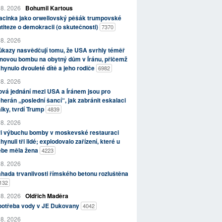
 8. 2026
Bohumil Kartous
acinka jako orwellovský pěšák trumpovské
titeze o demokracii (o skutečnosti)
7370
 8. 2026
kazy nasvědčují tomu, že USA svrhly téměř
novou bombu na obytný dům v Íránu, přičemž
hynulo dvouleté dítě a jeho rodiče
6982
 8. 2026
vá jednání mezi USA a Íránem jsou pro
herán „poslední šancí“, jak zabránit eskalaci
lky, tvrdí Trump
4839
 8. 2026
ři výbuchu bomby v moskevské restauraci
hynuli tři lidé; explodovalo zařízení, které u
ebe měla žena
4223
 8. 2026
hada trvanlivosti římského betonu rozluštěna
132
 8. 2026
Oldřich Maděra
potřeba vody v JE Dukovany
4042
 8. 2026