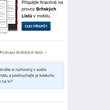
Přispějte finančně na
provoz
Britských
v mobilu.
Listů
CHCI PŘISPĚT
Podcast Britských listů
áhněte si rozhovory v audio
mátu a poslouchejte je kdekoliv.
k na to?