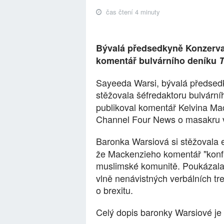
čas čtení 4 minuty
Bývalá předsedkyně Konzervati
komentář bulvárního deníku
Sayeeda Warsi, bývalá předsedky
stěžovala šéfredaktoru bulvární
publikoval komentář Kelvina Mac
Channel Four News o masakru v
Baronka Warsiová si stěžovala 
že Mackenzieho komentář "konfli
muslimské komunitě. Poukázala 
vlně nenávistných verbálních tr
o brexitu.
Celý dopis baronky Warsiové je