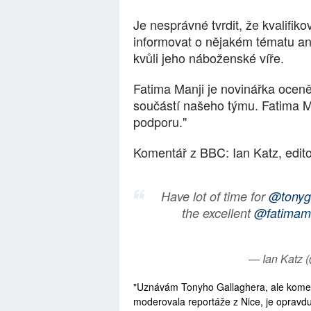
Je nesprávné tvrdit, že kvalifi
informovat o nějakém tématu a
kvůli jeho náboženské víře.
Fatima Manji je novinářka oceně
součástí našeho týmu. Fatima Ma
podporu."
Komentář z BBC: Ian Katz, edit
Have lot of time for
@tonyg
the excellent
@fatimam
— Ian Katz 
"Uznávám Tonyho Gallaghera, ale koment
moderovala reportáže z Nice, je opravd