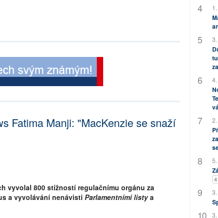
1.
M
an
3.
Dů
tu
za
4.
No
Te
vá
s Fatima Manji: "MacKenzie se snaží
2.
P
za
s
5.
Zá
4
ch vyvolal 800 stížností regulačnímu orgánu za
3.
us a vyvolávání nenávisti
Parlamentními listy
a
S
3.