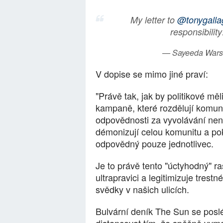
My letter to
@tonygalla
responsibilit
— Sayeeda Wars
V dopise se mimo jiné praví:
"Právě tak, jak by politikové mě
kampaně, které rozdělují komunit
odpovědnosti za vyvolávání nená
démonizují celou komunitu a poko
odpovědný pouze jednotlivec.
Je to právě tento "úctyhodný" r
ultrapravici a legitimizuje trest
svědky v našich ulicích.
Bulvární deník The Sun se pos