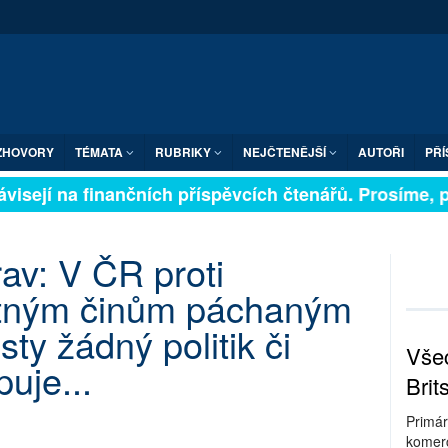
ZHOVORY
TÉMATA
RUBRIKY
NEJČTENĚJŠÍ
AUTOŘI
PŘÍ
visejí na finančních příspěvcích čtenářů. Prosíme, při
rav: V ČR proti
estným činům páchaným
sty žádný politik či
Všec
uje...
Brit
Primár
komerc