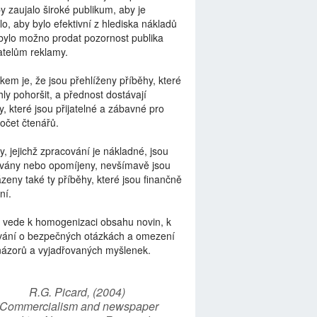
by zaujalo široké publikum, aby je
lo, aby bylo efektivní z hlediska nákladů
bylo možno prodat pozornost publika
telům reklamy.
kem je, že jsou přehlíženy příběhy, které
ly pohoršit, a přednost dostávají
y, které jsou přijatelné a zábavné pro
počet čtenářů.
y, jejichž zpracování je nákladné, jsou
vány nebo opomíjeny, nevšímavě jsou
zeny také ty příběhy, které jsou finančně
ní.
 vede k homogenizaci obsahu novin, k
vání o bezpečných otázkách a omezení
názorů a vyjadřovaných myšlenek.
R.G. Picard, (2004)
“Commercialism and newspaper