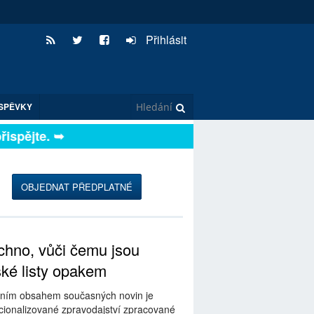
Přihlásit
SPĚVKY
spějte. ➥
OBJEDNAT PŘEDPLATNÉ
hno, vůči čemu jsou
ské listy opakem
ním obsahem současných novin je
ionalizované zpravodajství zpracované