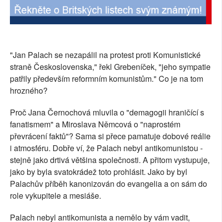
SOCIÁLNÍ SÍTĚ
RUBRIKY
"Jan Palach se nezapálil na protest proti Komunistické
PLNÁ VERZE STRÁNEK
straně Československa," řekl Grebeníček, "jeho sympatie
patřily především reformním komunistům." Co je na tom
hrozného?
Proč Jana Černochová mluvila o "demagogii hraničící s
fanatismem" a Miroslava Němcová o "naprostém
převrácení faktů"? Sama si přece pamatuje dobové reálie
i atmosféru. Dobře ví, že Palach nebyl antikomunistou -
stejně jako drtivá většina společnosti. A přitom vystupuje,
jako by byla svatokrádež toto prohlásit. Jako by byl
Palachův příběh kanonizován do evangelia a on sám do
role vykupitele a mesiáše.
Palach nebyl antikomunista a nemělo by vám vadit,