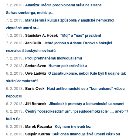
7. 2. 2013 /
Analýza: Média před volbami stála na straně
Schwarzenberga, mohla p...
7. 2. 2013 /
Manažerská kultura způsobila v anglické nemocnici
zbytečné úmrtí st...
7. 2. 2013 /
Stanislav A. Hošek
"Můj" a "náš" prezident
7. 2. 2013 /
Jan Čulík
Ještě jednou o Adamu Drdovi a šokující
neznalosti českých novinářů
7. 2. 2013 /
Proti přehnanému individualismu
7. 2. 2013 /
Štefan Švec
Humor po kardinálsku
6. 2. 2013 /
Uwe Ladwig
O začátku konce, neboli Kde byli ti údajně tak
slušní demokraté?
6. 2. 2013 /
Boris Cvek
Naši antikomunisté se z "komunismu" vůbec
nepoučili
6. 2. 2013 /
Jiří Beránek
Jihočeské protesty a bohumínské usnesení
6. 2. 2013 /
Český "odezdikezdizmus", "pseudodemokracie", ... aneb "7
kulí v Sa...
6. 2. 2013 /
Marek Řezanka
Kdy nám (ne)vadí lež
6. 2. 2013 /
Štěpán Kotrba
Stát dnes financuje živé umění částkou