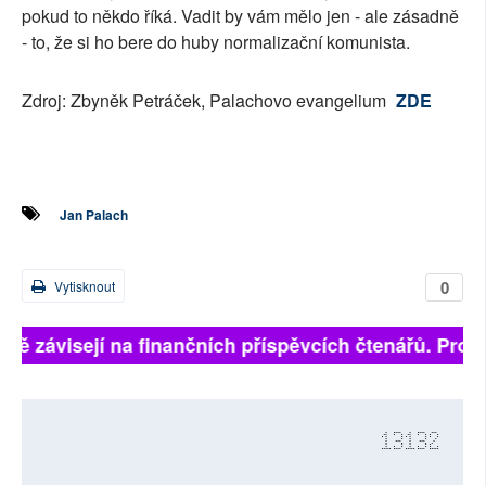
pokud to někdo říká. Vadit by vám mělo jen - ale zásadně
- to, že si ho bere do huby normalizační komunista.
Zdroj: Zbyněk Petráček, Palachovo evangelium
ZDE
Jan Palach
0
Vytisknout
plně závisejí na finančních příspěvcích čtenářů. Prosí
13132