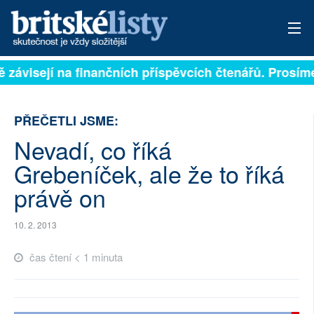
ě závisejí na finančních příspěvcích čtenářů. Prosíme,
PŘIHLÁSIT
AKTUÁLNÍ VYDÁNÍ
PŘEČETLI JSME:
ARCHIV
Nevadí, co říká
Grebeníček, ale že to říká
ROZHOVORY
právě on
TÉMATA
10. 2. 2013
NEJČTENĚJŠÍ ZA 7 DNÍ
čas čtení < 1 minuta
AUTOŘI
PŘÍSPĚVKY NA PROVOZ