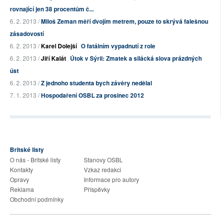
rovnající jen 38 procentům č...
6. 2. 2013 /
Miloš Zeman měří dvojím metrem, pouze to skrývá falešnou
zásadovostí
6. 2. 2013 /
Karel Dolejší
O fatálním vypadnutí z role
6. 2. 2013 /
Jiří Kalát
Útok v Sýrii: Zmatek a silácká slova prázdných
úst
6. 2. 2013 /
Z jednoho studenta bych závěry nedělal
7. 1. 2013 /
Hospodaření OSBL za prosinec 2012
Britské listy
O nás - Britské listy
Stanovy OSBL
Kontakty
Vzkaz redakci
Opravy
Informace pro autory
Reklama
Příspěvky
Obchodní podmínky