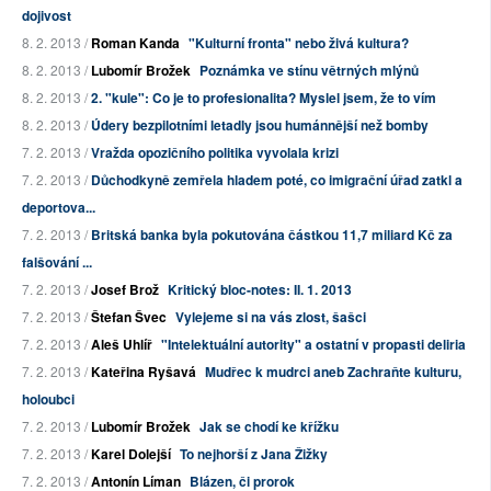
dojivost
8. 2. 2013 /
Roman Kanda
"Kulturní fronta" nebo živá kultura?
8. 2. 2013 /
Lubomír Brožek
Poznámka ve stínu větrných mlýnů
8. 2. 2013 /
2. "kule": Co je to profesionalita? Myslel jsem, že to vím
8. 2. 2013 /
Údery bezpilotními letadly jsou humánnější než bomby
7. 2. 2013 /
Vražda opozičního politika vyvolala krizi
7. 2. 2013 /
Důchodkyně zemřela hladem poté, co imigrační úřad zatkl a
deportova...
7. 2. 2013 /
Britská banka byla pokutována částkou 11,7 miliard Kč za
falšování ...
7. 2. 2013 /
Josef Brož
Kritický bloc-notes: II. 1. 2013
7. 2. 2013 /
Štefan Švec
Vylejeme si na vás zlost, šašci
7. 2. 2013 /
Aleš Uhlíř
"Intelektuální autority" a ostatní v propasti deliria
7. 2. 2013 /
Kateřina Ryšavá
Mudřec k mudrci aneb Zachraňte kulturu,
holoubci
7. 2. 2013 /
Lubomír Brožek
Jak se chodí ke křížku
7. 2. 2013 /
Karel Dolejší
To nejhorší z Jana Žižky
7. 2. 2013 /
Antonín Líman
Blázen, či prorok