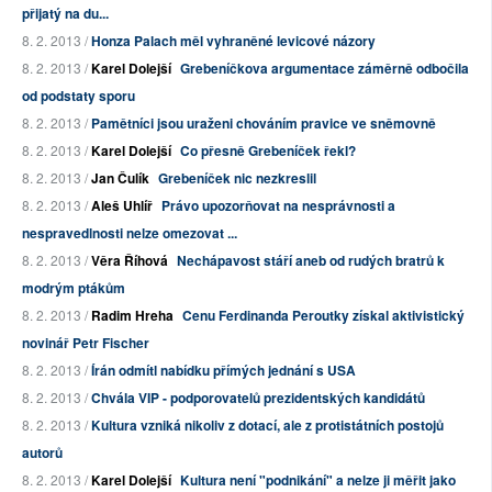
přijatý na du...
8. 2. 2013 /
Honza Palach měl vyhraněné levicové názory
8. 2. 2013 /
Karel Dolejší
Grebeníčkova argumentace záměrně odbočila
od podstaty sporu
8. 2. 2013 /
Pamětníci jsou uraženi chováním pravice ve sněmovně
8. 2. 2013 /
Karel Dolejší
Co přesně Grebeníček řekl?
8. 2. 2013 /
Jan Čulík
Grebeníček nic nezkreslil
8. 2. 2013 /
Aleš Uhlíř
Právo upozorňovat na nesprávnosti a
nespravedlnosti nelze omezovat ...
8. 2. 2013 /
Věra Říhová
Nechápavost stáří aneb od rudých bratrů k
modrým ptákům
8. 2. 2013 /
Radim Hreha
Cenu Ferdinanda Peroutky získal aktivistický
novinář Petr Fischer
8. 2. 2013 /
Írán odmítl nabídku přímých jednání s USA
8. 2. 2013 /
Chvála VIP - podporovatelů prezidentských kandidátů
8. 2. 2013 /
Kultura vzniká nikoliv z dotací, ale z protistátních postojů
autorů
8. 2. 2013 /
Karel Dolejší
Kultura není "podnikání" a nelze ji měřit jako