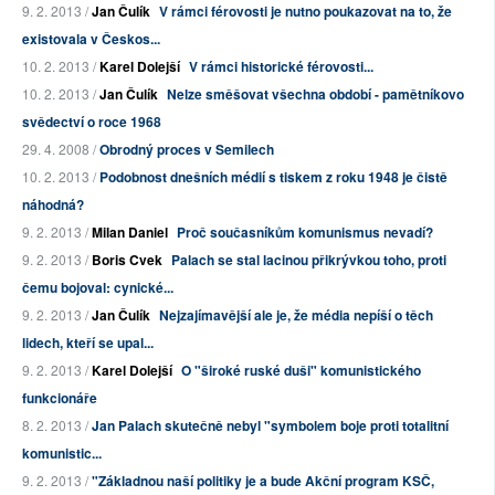
9. 2. 2013 /
Jan Čulík
V rámci férovosti je nutno poukazovat na to, že
existovala v Českos...
10. 2. 2013 /
Karel Dolejší
V rámci historické férovosti...
10. 2. 2013 /
Jan Čulík
Nelze směšovat všechna období - pamětníkovo
svědectví o roce 1968
29. 4. 2008 /
Obrodný proces v Semilech
10. 2. 2013 /
Podobnost dnešních médií s tiskem z roku 1948 je čistě
náhodná?
9. 2. 2013 /
Milan Daniel
Proč současníkům komunismus nevadí?
9. 2. 2013 /
Boris Cvek
Palach se stal lacinou přikrývkou toho, proti
čemu bojoval: cynické...
9. 2. 2013 /
Jan Čulík
Nejzajímavější ale je, že média nepíší o těch
lidech, kteří se upal...
9. 2. 2013 /
Karel Dolejší
O "široké ruské duši" komunistického
funkcionáře
8. 2. 2013 /
Jan Palach skutečně nebyl "symbolem boje proti totalitní
komunistic...
9. 2. 2013 /
"Základnou naší politiky je a bude Akční program KSČ,