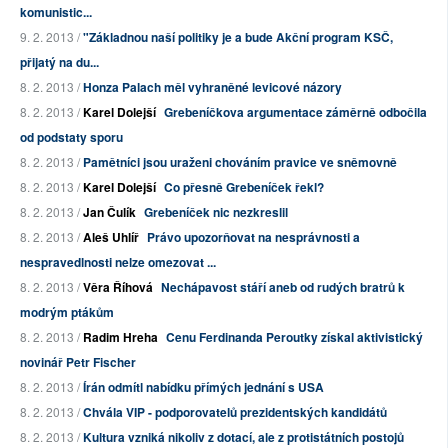
komunistic...
9. 2. 2013 /
"Základnou naší politiky je a bude Akční program KSČ,
přijatý na du...
8. 2. 2013 /
Honza Palach měl vyhraněné levicové názory
8. 2. 2013 /
Karel Dolejší
Grebeníčkova argumentace záměrně odbočila
od podstaty sporu
8. 2. 2013 /
Pamětníci jsou uraženi chováním pravice ve sněmovně
8. 2. 2013 /
Karel Dolejší
Co přesně Grebeníček řekl?
8. 2. 2013 /
Jan Čulík
Grebeníček nic nezkreslil
8. 2. 2013 /
Aleš Uhlíř
Právo upozorňovat na nesprávnosti a
nespravedlnosti nelze omezovat ...
8. 2. 2013 /
Věra Říhová
Nechápavost stáří aneb od rudých bratrů k
modrým ptákům
8. 2. 2013 /
Radim Hreha
Cenu Ferdinanda Peroutky získal aktivistický
novinář Petr Fischer
8. 2. 2013 /
Írán odmítl nabídku přímých jednání s USA
8. 2. 2013 /
Chvála VIP - podporovatelů prezidentských kandidátů
8. 2. 2013 /
Kultura vzniká nikoliv z dotací, ale z protistátních postojů