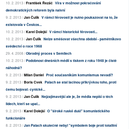
10. 2. 2013 /
František Řezáč
Víra v možnost pokračování
demokratických reforem byla naivní
9. 2. 2013 /
Jan Čulík
V rámci férovosti je nutno poukazovat na to, že
existovala v Českos...
10. 2. 2013 /
Karel Dolejší
V rámci historické férovosti...
10. 2. 2013 /
Jan Čulík
Nelze směšovat všechna období - pamětníkovo
svědectví o roce 1968
29. 4. 2008 /
Obrodný proces v Semilech
10. 2. 2013 /
Podobnost dnešních médií s tiskem z roku 1948 je čistě
náhodná?
9. 2. 2013 /
Milan Daniel
Proč současníkům komunismus nevadí?
9. 2. 2013 /
Boris Cvek
Palach se stal lacinou přikrývkou toho, proti
čemu bojoval: cynické...
9. 2. 2013 /
Jan Čulík
Nejzajímavější ale je, že média nepíší o těch
lidech, kteří se upal...
9. 2. 2013 /
Karel Dolejší
O "široké ruské duši" komunistického
funkcionáře
8. 2. 2013 /
Jan Palach skutečně nebyl "symbolem boje proti totalitní