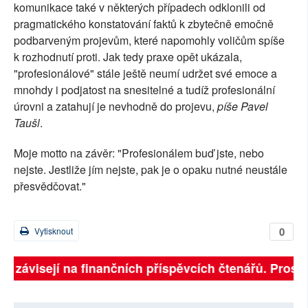
komunikace také v některých případech odklonili od
pragmatického konstatování faktů k zbytečně emočně
podbarveným projevům, které napomohly voličům spíše
k rozhodnutí proti. Jak tedy praxe opět ukázala,
"profesionálové" stále ještě neumí udržet své emoce a
mnohdy i podjatost na snesitelné a tudíž profesionální
úrovni a zatahují je nevhodně do projevu,
píše Pavel
Taušl
.
Moje motto na závěr: "Profesionálem buď jste, nebo
nejste. Jestliže jím nejste, pak je o opaku nutné neustále
přesvědčovat."
0
Vytisknout
ně závisejí na finančních příspěvcích čtenářů. Prosím