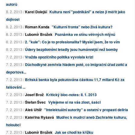
autorů
8. 2. 2013 /
Karel Dolejší
Kultura není "podnikání" a nelze ji měřit jako
dojivost
8. 2. 2013 /
Roman Kanda
"Kulturní fronta" nebo živá kultura?
8. 2. 2013 /
Lubomír Brožek
Poznámka ve stínu větrných mlýnů
8. 2. 2013 /
2. "kule": Co je to profesionalita? Myslel jsem, že to vím
8. 2. 2013 /
Údery bezpilotními letadly jsou humánnější než bomby
7. 2. 2013 /
Vražda opozičního politika vyvolala krizi
7. 2. 2013 /
Důchodkyně zemřela hladem poté, co imigrační úřad zatkl a
deportova...
7. 2. 2013 /
Britská banka byla pokutována částkou 11,7 miliard Kč za
falšování ...
7. 2. 2013 /
Josef Brož
Kritický bloc-notes: II. 1. 2013
7. 2. 2013 /
Štefan Švec
Vylejeme si na vás zlost, šašci
7. 2. 2013 /
Aleš Uhlíř
"Intelektuální autority" a ostatní v propasti deliria
7. 2. 2013 /
Kateřina Ryšavá
Mudřec k mudrci aneb Zachraňte kulturu,
holoubci
7. 2. 2013 /
Lubomír Brožek
Jak se chodí ke křížku