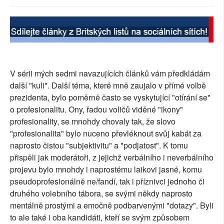
SOCIÁLNÍ SÍTĚ
RUBRIKY
PLNÁ VERZE STRÁNEK
V sérii mých sedmi navazujících článků vám předkládám
další "kuli". Další téma, které mně zaujalo v přímé volbě
prezidenta, bylo poměrně často se vyskytující "otírání se"
o profesionalitu. Ony, řadou voličů viděné "ikony"
profesionality, se mnohdy chovaly tak, že slovo
"profesionalita" bylo nuceno převléknout svůj kabát za
naprosto čistou "subjektivitu" a "podjatost". K tomu
přispěli jak moderátoři, z jejichž verbálního i neverbálního
projevu bylo mnohdy i naprostému laikovi jasné, komu
pseudoprofesionálně ne/fandí, tak i příznivci jednoho či
druhého volebního tábora, se svými někdy naprosto
mentálně prostými a emočně podbarvenými "dotazy". Byli
to ale také i oba kandidáti, kteří se svým způsobem