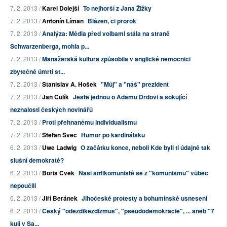
7. 2. 2013 /
Karel Dolejší
To nejhorší z Jana Žižky
7. 2. 2013 /
Antonín Líman
Blázen, či prorok
7. 2. 2013 /
Analýza: Média před volbami stála na straně
Schwarzenberga, mohla p...
7. 2. 2013 /
Manažerská kultura způsobila v anglické nemocnici
zbytečné úmrtí st...
7. 2. 2013 /
Stanislav A. Hošek
"Můj" a "náš" prezident
7. 2. 2013 /
Jan Čulík
Ještě jednou o Adamu Drdovi a šokující
neznalosti českých novinářů
7. 2. 2013 /
Proti přehnanému individualismu
7. 2. 2013 /
Štefan Švec
Humor po kardinálsku
6. 2. 2013 /
Uwe Ladwig
O začátku konce, neboli Kde byli ti údajně tak
slušní demokraté?
6. 2. 2013 /
Boris Cvek
Naši antikomunisté se z "komunismu" vůbec
nepoučili
6. 2. 2013 /
Jiří Beránek
Jihočeské protesty a bohumínské usnesení
6. 2. 2013 /
Český "odezdikezdizmus", "pseudodemokracie", ... aneb "7
kulí v Sa...