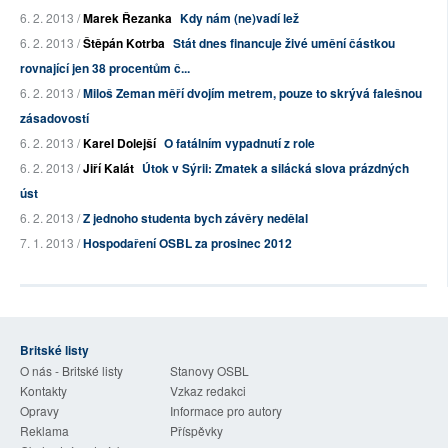
6. 2. 2013 /
Marek Řezanka
Kdy nám (ne)vadí lež
6. 2. 2013 /
Štěpán Kotrba
Stát dnes financuje živé umění částkou
rovnající jen 38 procentům č...
6. 2. 2013 /
Miloš Zeman měří dvojím metrem, pouze to skrývá falešnou
zásadovostí
6. 2. 2013 /
Karel Dolejší
O fatálním vypadnutí z role
6. 2. 2013 /
Jiří Kalát
Útok v Sýrii: Zmatek a silácká slova prázdných
úst
6. 2. 2013 /
Z jednoho studenta bych závěry nedělal
7. 1. 2013 /
Hospodaření OSBL za prosinec 2012
Britské listy
O nás - Britské listy
Stanovy OSBL
Kontakty
Vzkaz redakci
Opravy
Informace pro autory
Reklama
Příspěvky