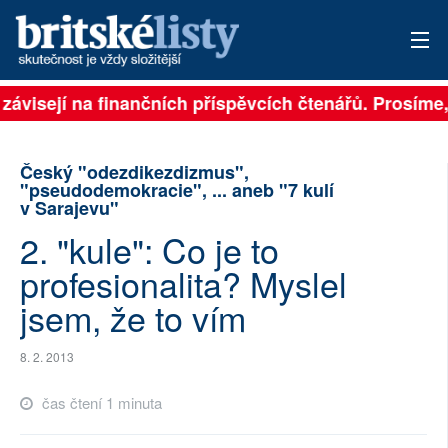
 závisejí na finančních příspěvcích čtenářů. Prosíme, 
PŘIHLÁSIT
AKTUÁLNÍ VYDÁNÍ
Český "odezdikezdizmus",
"pseudodemokracie", ... aneb "7 kulí
ARCHIV
v Sarajevu"
2. "kule": Co je to
ROZHOVORY
profesionalita? Myslel
TÉMATA
jsem, že to vím
NEJČTENĚJŠÍ ZA 7 DNÍ
8. 2. 2013
AUTOŘI
čas čtení 1 minuta
PŘÍSPĚVKY NA PROVOZ