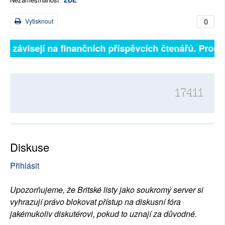
0
Vytisknout
lně závisejí na finančních příspěvcích čtenářů. Prosím
17411
Diskuse
Přihlásit
Upozorňujeme, že Britské listy jako soukromý server si
vyhrazují právo blokovat přístup na diskusní fóra
jakémukoliv diskutérovi, pokud to uznají za důvodné.