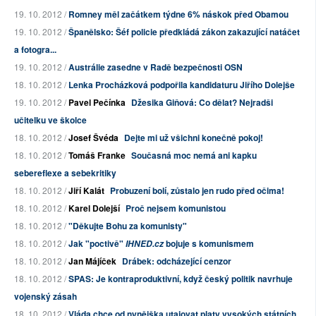
19. 10. 2012 /
Romney měl začátkem týdne 6% náskok před Obamou
19. 10. 2012 /
Španělsko: Šéf policie předkládá zákon zakazující natáčet
a fotogra...
19. 10. 2012 /
Austrálie zasedne v Radě bezpečnosti OSN
18. 10. 2012 /
Lenka Procházková podpořila kandidaturu Jiřího Dolejše
19. 10. 2012 /
Pavel Pečínka
Džesika Giňová: Co dělat? Nejradši
učitelku ve školce
18. 10. 2012 /
Josef Švéda
Dejte mi už všichni konečně pokoj!
18. 10. 2012 /
Tomáš Franke
Současná moc nemá ani kapku
sebereflexe a sebekritiky
18. 10. 2012 /
Jiří Kalát
Probuzení bolí, zůstalo jen rudo před očima!
18. 10. 2012 /
Karel Dolejší
Proč nejsem komunistou
18. 10. 2012 /
"Děkujte Bohu za komunisty"
18. 10. 2012 /
Jak "poctivě"
bojuje s komunismem
IHNED.cz
18. 10. 2012 /
Jan Májíček
Drábek: odcházející cenzor
18. 10. 2012 /
SPAS: Je kontraproduktivní, když český politik navrhuje
vojenský zásah
18. 10. 2012 /
Vláda chce od nynějška utajovat platy vysokých státních