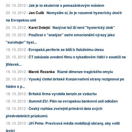
20. 10. 2012 /
Jak je to skutečně s pomazánkovým máslem
20. 10. 2012 /
Jan Čulík
Nemyslím si, že je rozumné hystericky útočit
na Evropskou unii
20. 10. 2012 /
Karel Dolejší
Nazývat lež lží není "hysterický útok"
20. 10. 2012 /
Používat v "analýze" ostře emocionální výrazy jako
"eurohujer" hyst...
19. 10. 2012 /
Evropská periferie se blíží k fiskálnímu útesu
25. 10. 2012 /
ČT zakázala uvedení filmu o tykadlovém řidiči v soutěži na
jihlavsk...
19. 10. 2012 /
Marek Řezanka
Různé dimenze tragického omylu
20. 10. 2012 /
Vysoký činitel britské Konzervativní strany rezignoval po
hádce s p...
19. 10. 2012 /
Britská firma vyrobila benzín ze vzduchu
19. 10. 2012 /
: Plán na evropskou bankovní unii odložen
Summit EU
19. 10. 2012 /
Český rozhlas zveřejnil primární data svých
předvolebních průzkumů
19. 10. 2012 /
Jiří Pehe: Pravicová média mobilizují občany, aby volili
levici