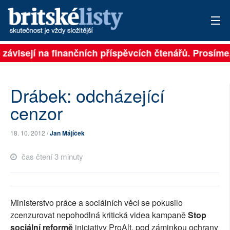
 závisejí na finančních příspěvcích čtenářů. Prosíme, 
PŘIHLÁSIT
AKTUÁLNÍ VYDÁNÍ
Drábek: odcházející
ARCHIV
cenzor
ROZHOVORY
18. 10. 2012 /
Jan Májíček
TÉMATA
čas čtení 3 minuty
NEJČTENĚJŠÍ ZA 7 DNÍ
AUTOŘI
Ministerstvo práce a sociálních věcí se pokusilo
zcenzurovat nepohodlná kritická videa kampaně
Stop
PŘÍSPĚVKY NA PROVOZ
sociální reformě
iniciativy ProAlt, pod záminkou ochrany