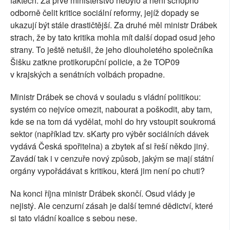
faktech. Za prvé ministerstvo nebylo a není schopno
odborně čelit kritice sociální reformy, jejíž dopady se
ukazují být stále drastičtější. Za druhé měl ministr Drábek
strach, že by tato kritika mohla mít další dopad osud jeho
strany. To ještě netušil, že jeho dlouholetého společníka
Šišku zatkne protikorupční policie, a že TOP09
v krajských a senátních volbách propadne.
Ministr Drábek se chová v souladu s vládní politikou:
systém co nejvíce omezit, nabourat a poškodit, aby tam,
kde se na tom dá vydělat, mohl do hry vstoupit soukromá
sektor (například tzv. sKarty pro výběr sociálních dávek
vydává Česká spořitelna) a zbytek ať si řeší někdo jiný.
Zavádí tak i v cenzuře nový způsob, jakým se mají státní
orgány vypořádávat s kritikou, která jim není po chuti?
Na konci října ministr Drábek skončí. Osud vlády je
nejistý. Ale cenzurní zásah je další temné dědictví, které
si tato vládní koalice s sebou nese.