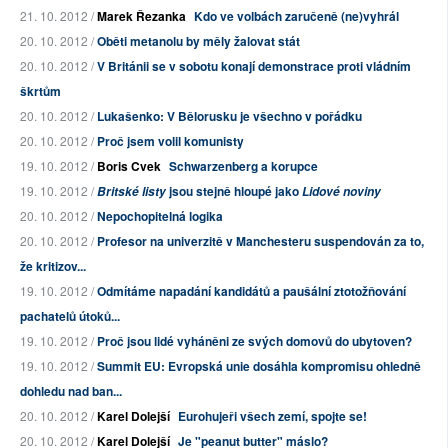
21. 10. 2012 /
Marek Řezanka
Kdo ve volbách zaručeně (ne)vyhrál
20. 10. 2012 /
Oběti metanolu by měly žalovat stát
20. 10. 2012 /
V Británii se v sobotu konají demonstrace proti vládním
škrtům
20. 10. 2012 /
Lukašenko: V Bělorusku je všechno v pořádku
20. 10. 2012 /
Proč jsem volil komunisty
19. 10. 2012 /
Boris Cvek
Schwarzenberg a korupce
19. 10. 2012 /
jsou stejně hloupé jako
Britské listy
Lidové noviny
20. 10. 2012 /
Nepochopitelná logika
20. 10. 2012 /
Profesor na univerzitě v Manchesteru suspendován za to,
že kritizov...
19. 10. 2012 /
Odmítáme napadání kandidátů a paušální ztotožňování
pachatelů útoků...
19. 10. 2012 /
Proč jsou lidé vyháněni ze svých domovů do ubytoven?
19. 10. 2012 /
Summit EU: Evropská unie dosáhla kompromisu ohledně
dohledu nad ban...
20. 10. 2012 /
Karel Dolejší
Eurohujeři všech zemí, spojte se!
20. 10. 2012 /
Karel Dolejší
Je "peanut butter" máslo?