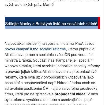
svých autorských práv. Marně.
SOCIÁLNÍ SÍTĚ
RUBRIKY
PLNÁ VERZE STRÁNEK
Na počátku měsíce října spustila Iniciativa ProAlt svou
novou kampaň k tzv. sociální reformě
, kterou připravilo
Ministerstvo práce a sociálních věci ČR pod vedením
ministra Drábka. Součástí naší kampaně je i speciální
webová stránka, která rozebírá jednotlivé aspekty reformy
a provádí jejich kritiku. Ministerstvo si na prezentaci své
reformy, která byla už v prvopočátcích kritizována jako
asociální a nespravedlivá např. Národní radou osob se
zdravotním postižením ČR, najalo za veřejné prostředky
firmu, která pro ně zpracovala
propagační videa
. V nich
byla reforma vynášena do nebe a usmívající se, popř.