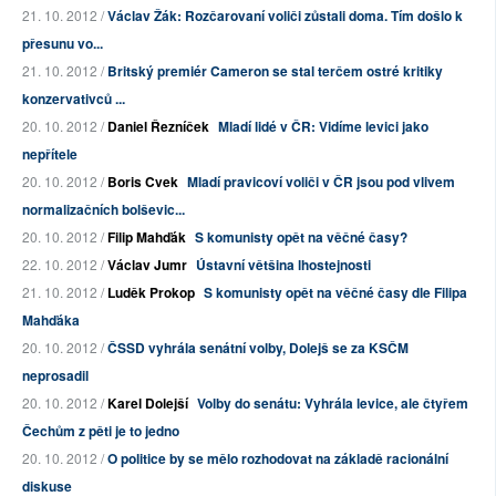
21. 10. 2012 /
Václav Žák: Rozčarovaní voliči zůstali doma. Tím došlo k
přesunu vo...
21. 10. 2012 /
Britský premiér Cameron se stal terčem ostré kritiky
konzervativců ...
20. 10. 2012 /
Daniel Řezníček
Mladí lidé v ČR: Vidíme levici jako
nepřítele
20. 10. 2012 /
Boris Cvek
Mladí pravicoví voliči v ČR jsou pod vlivem
normalizačních bolševic...
20. 10. 2012 /
Filip Mahďák
S komunisty opět na věčné časy?
22. 10. 2012 /
Václav Jumr
Ústavní většina lhostejnosti
21. 10. 2012 /
Luděk Prokop
S komunisty opět na věčné časy dle Filipa
Mahďáka
20. 10. 2012 /
ČSSD vyhrála senátní volby, Dolejš se za KSČM
neprosadil
20. 10. 2012 /
Karel Dolejší
Volby do senátu: Vyhrála levice, ale čtyřem
Čechům z pěti je to jedno
20. 10. 2012 /
O politice by se mělo rozhodovat na základě racionální
diskuse