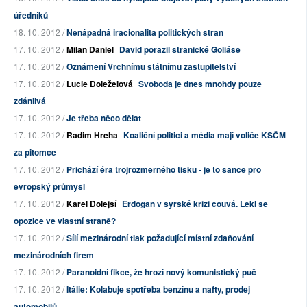
úředníků
18. 10. 2012 /
Nenápadná iracionalita politických stran
17. 10. 2012 /
Milan Daniel
David porazil stranické Goliáše
17. 10. 2012 /
Oznámení Vrchnímu státnímu zastupitelství
17. 10. 2012 /
Lucie Doleželová
Svoboda je dnes mnohdy pouze
zdánlivá
17. 10. 2012 /
Je třeba něco dělat
17. 10. 2012 /
Radim Hreha
Koaliční politici a média mají voliče KSČM
za pitomce
17. 10. 2012 /
Přichází éra trojrozměrného tisku - je to šance pro
evropský průmysl
17. 10. 2012 /
Karel Dolejší
Erdogan v syrské krizi couvá. Lekl se
opozice ve vlastní straně?
17. 10. 2012 /
Sílí mezinárodní tlak požadující místní zdaňování
mezinárodních firem
17. 10. 2012 /
Paranoidní fikce, že hrozí nový komunistický puč
17. 10. 2012 /
Itálie: Kolabuje spotřeba benzínu a nafty, prodej
automobilů