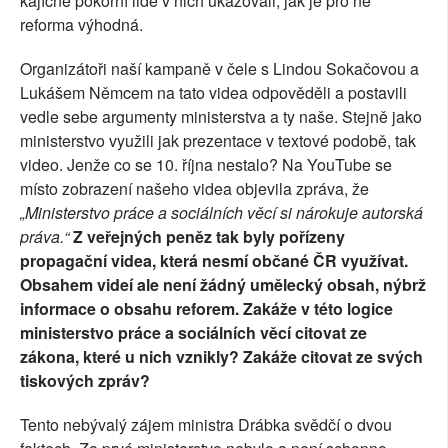
kajícně pokorní lidé v nich ukazovali, jak je pro ně
reforma výhodná.
Organizátoři naší kampaně v čele s Lindou Sokačovou a
Lukášem Němcem na tato videa odpověděli a postavili
vedle sebe argumenty ministerstva a ty naše. Stejně jako
ministerstvo využili jak prezentace v textové podobě, tak
video. Jenže co se 10. října nestalo? Na YouTube se
místo zobrazení našeho videa objevila zpráva, že
„Ministerstvo práce a sociálních věcí si nárokuje autorská
práva.“
Z veřejných peněz tak byly pořízeny
propagační videa, která nesmí občané ČR využívat.
Obsahem videí ale není žádný umělecký obsah, nýbrž
informace o obsahu reforem. Zakáže v této logice
ministerstvo práce a sociálních věcí citovat ze
zákona, které u nich vznikly? Zakáže citovat ze svých
tiskových zpráv?
Tento nebývalý zájem ministra Drábka svědčí o dvou