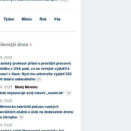
Týden
Měsíc
Rok
Vše
ílenější dnes
 8. 2026
raelský profesor přišel o prestižní pracovní
bídku v USA poté, co se veřejně vyjádřil k
tuaci v Gaze. Nyní mu univerzita vyplatí 250
00 dolarů odškodného
21
 8. 2026
Matěj Metelec
kdo nepozoruje svůj vlastní „soumrak“
19
 8. 2026
 Německu zabránili pokusu ruských
eciálních služeb o útok na dodavatele dronů
o Ukrajinu
18
 8. 2026
raelské zabití libanonské novinářky byl