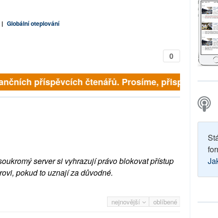
|
Globální oteplování
0
finančních příspěvcích čtenářů. Prosíme, přispějte. ➥
St
for
soukromý server si vyhrazují právo blokovat přístup
Ja
rovi, pokud to uznají za důvodné.
nejnovější
oblíbené