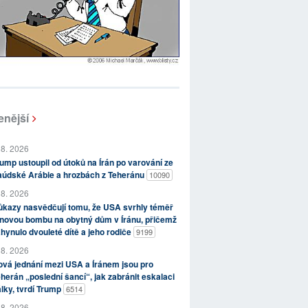
enější
 8. 2026
ump ustoupil od útoků na Írán po varování ze
aúdské Arábie a hrozbách z Teheránu
10090
 8. 2026
kazy nasvědčují tomu, že USA svrhly téměř
novou bombu na obytný dům v Íránu, přičemž
hynulo dvouleté dítě a jeho rodiče
9199
 8. 2026
vá jednání mezi USA a Íránem jsou pro
herán „poslední šancí“, jak zabránit eskalaci
lky, tvrdí Trump
6514
 8. 2026