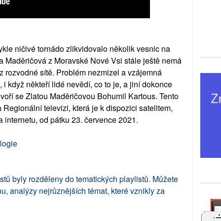
kle ničivé tornádo zlikvidovalo několik vesnic na
a Maděričová z Moravské Nové Vsi stále ještě nemá
z rozvodné sítě. Problém nezmizel a vzájemná
, i když někteří lidé nevědí, co to je, a jiní dokonce
ovoří se Zlatou Maděričovou Bohumil Kartous. Tento
Regionální televizi, která je k dispozici satelitem,
 internetu, od pátku 23. července 2021.
logie
stů byly rozděleny do tematických playlistů. Můžete
, analýzy nejrůznějších témat, které vznikly za