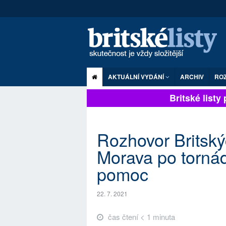
AKTUÁLNÍ VYDÁNÍ
ARCHIV
RO
Britské listy p
Rozhovor Britskýc
Morava po torná
pomoc
22. 7. 2021
čas čtení < 1 minuta