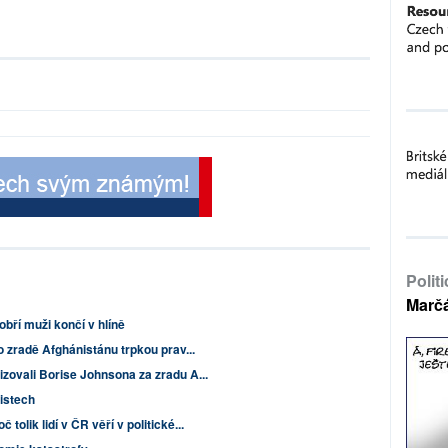
Polit
Marč
obří muži končí v hlíně
 o zradě Afghánistánu trpkou prav...
izovali Borise Johnsona za zradu A...
listech
tolik lidí v ČR věří v politické...