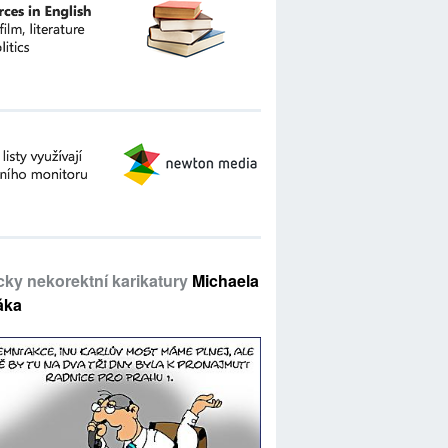
icky nekorektní karikatury
Michaela
áka