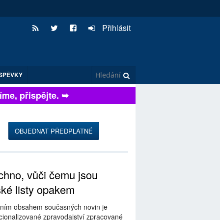
Přihlásit
SPĚVKY
e, přispějte. ➥
OBJEDNAT PŘEDPLATNÉ
hno, vůči čemu jsou
ské listy opakem
ním obsahem současných novin je
ionalizované zpravodajství zpracované