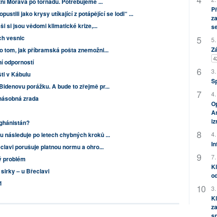
žní Morava po tornádu. Potřebujeme ...
P
stili jako krysy utíkající z potápějící se lodi“ ...
za
i si jsou vědomi klimatické krize,...
s
h vesnic
5.
Zá
o tom, jak příbramská pošta znemožni...
4
ní odporností
3.
šti v Kábulu
S
idenovu porážku. A bude to zřejmě pr...
4.
násobná zrada
Op
Am
i
fghánistán?
4.
 následuje po letech chybných kroků ...
In
clavi porušuje platnou normu a ohro...
7.
ý problém
Kl
sirky – u Břeclavi
od
1
3.
Kl
za
s