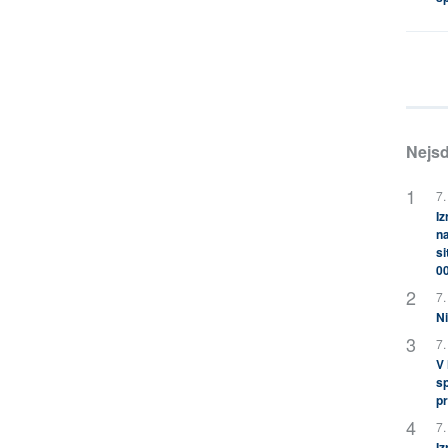
Nejsd
7.
Iz
na
si
0
7.
Ni
7.
V
sp
pr
7.
Iz