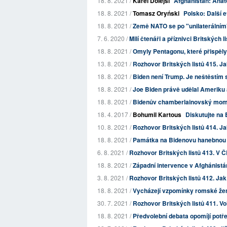
18. 8. 2021 /
Karel Dolejší
Afghánistán: Anat
18. 8. 2021 /
Tomasz Oryński
Polsko: Další e
18. 8. 2021 /
Země NATO se po "unilaterálním"
7. 6. 2020 /
Milí čtenáři a příznivci Britských l
18. 8. 2021 /
Omyly Pentagonu, které přispěl
13. 8. 2021 /
Rozhovor Britských listů 415. J
18. 8. 2021 /
Biden není Trump. Je neštěstím
18. 8. 2021 /
Joe Biden právě udělal Amerik
18. 8. 2021 /
Bidenův chamberlainovský mo
18. 4. 2017 /
Bohumil Kartous
Diskutujte na 
10. 8. 2021 /
Rozhovor Britských listů 414. Jak
18. 8. 2021 /
Památka na Bidenovu hanebnou 
6. 8. 2021 /
Rozhovor Britských listů 413. V ČR
18. 8. 2021 /
Západní intervence v Afghánistánu
3. 8. 2021 /
Rozhovor Britských listů 412. Jak s
18. 8. 2021 /
Vycházejí vzpomínky romské ženy
30. 7. 2021 /
Rozhovor Britských listů 411. Vol
18. 8. 2021 /
Předvolební debata opomíjí potře