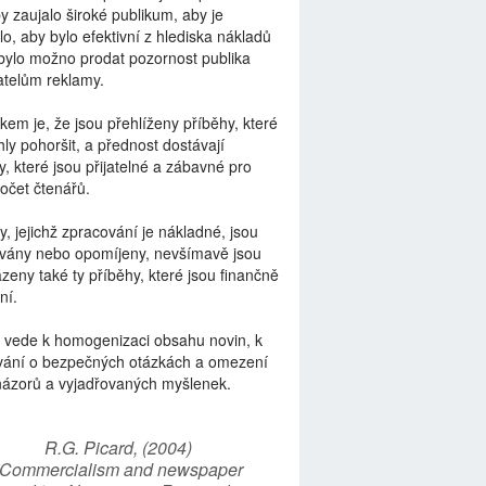
by zaujalo široké publikum, aby je
lo, aby bylo efektivní z hlediska nákladů
bylo možno prodat pozornost publika
telům reklamy.
kem je, že jsou přehlíženy příběhy, které
ly pohoršit, a přednost dostávají
y, které jsou přijatelné a zábavné pro
počet čtenářů.
y, jejichž zpracování je nákladné, jsou
vány nebo opomíjeny, nevšímavě jsou
zeny také ty příběhy, které jsou finančně
ní.
 vede k homogenizaci obsahu novin, k
vání o bezpečných otázkách a omezení
názorů a vyjadřovaných myšlenek.
R.G. Picard, (2004)
“Commercialism and newspaper