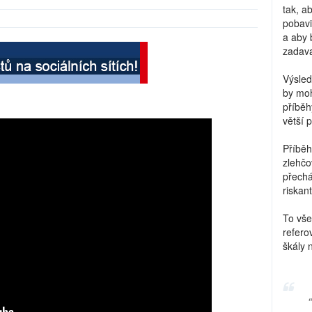
tak, a
pobavi
a aby 
zadava
Výsled
by moh
příběh
větší 
Příběh
zlehčo
přechá
riskant
To vše
refero
škály 