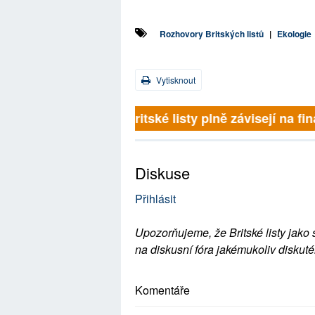
Rozhovory Britských listů
|
Ekologie
Vytisknout
Britské listy plně závisejí na 
Diskuse
Přihlásit
Upozorňujeme, že Britské listy jako 
na diskusní fóra jakémukoliv diskuté
Komentáře