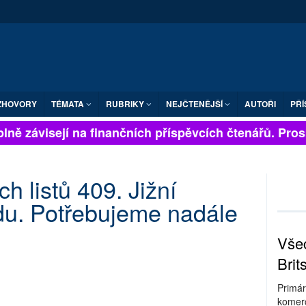
ZHOVORY
TÉMATA
RUBRIKY
NEJČTENĚJŠÍ
AUTOŘI
PŘÍ
lně závisejí na finančních příspěvcích čtenářů. Prosím
h listů 409. Jižní
du. Potřebujeme nadále
Všec
Brit
Primár
komerc