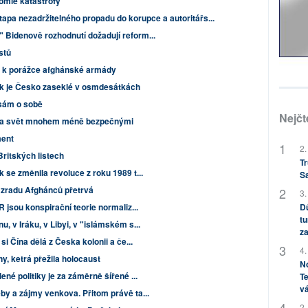
omie katastrofy
tapa nezadržitelného propadu do korupce a autoritářs...
 Bidenově rozhodnutí dožadují reform...
istů
y k porážce afghánské armády
ak je Česko zaseklé v osmdesátkách
 sám o sobě
Nejčt
u a svět mnohem méně bezpečnými
ment
2.
Britských listech
Tr
 se změnila revoluce z roku 1989 t...
S
zradu Afghánců přetrvá
3.
 jsou konspirační teorie normaliz...
Dů
tu
, v Iráku, v Libyi, v "islámském s...
za
i Čína dělá z Česka kolonii a če...
4.
, ketrá přežila holocaust
No
ené politiky je za záměrně šířené ...
Te
vá
by a zájmy venkova. Přitom právě ta...
2.