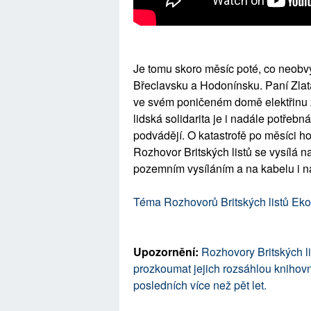
Je tomu skoro měsíc poté, co neobvy
Břeclavsku a Hodonínsku. Paní Zlat
ve svém poničeném domě elektřinu 
lidská solidarita je i nadále potřebná
podvádějí. O katastrofě po měsíci h
Rozhovor Britských listů se vysílá na 
pozemním vysíláním a na kabelu i na
Téma Rozhovorů Britských listů Eko
Upozornění:
Rozhovory Britských li
prozkoumat jejich rozsáhlou knihovnu
posledních více než pět let.