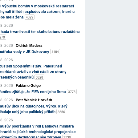
ři výbuchu bomby v moskevské restauraci
hynuli tři lidé; explodovalo zařízení, které u
ebe měla žena
4329
 8. 2026
hada trvanlivosti římského betonu rozluštěna
279
 8. 2026
Oldřich Maděra
potřeba vody v JE Dukovany
4194
 8. 2026
uštěni Spojenými státy: Palestinští
eričané uvízli ve vlně násilí ze strany
zraelských osadníků
3828
 8. 2026
Fabiano Golgo
fantino zjišťuje, že FIFA není jeho firma
3775
 8. 2026
Petr Waniek Horváth
ausův útok na důstojnost. Výrok, který
haluje celý jeho politický příběh
3556
 8. 2026
ausův podržtaška v roli Babišova ministra
hraničí tají úzké technologické propojení se
přízněným dezinformačním zdrojem
3530