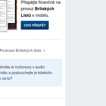
Přispějte finančně na
provoz
Britských
v mobilu.
Listů
CHCI PŘISPĚT
Podcast Britských listů
áhněte si rozhovory v audio
mátu a poslouchejte je kdekoliv.
k na to?