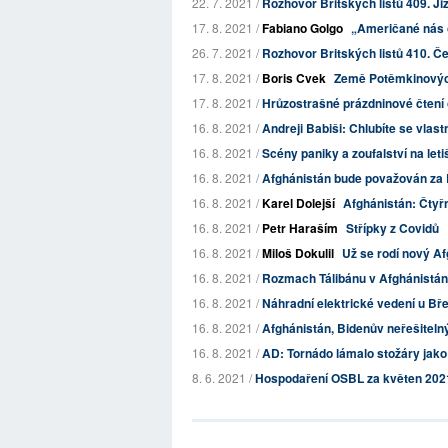
22. 7. 2021 /
Rozhovor Britských listů 409. Ji
17. 8. 2021 /
Fabiano Golgo
„Američané nás opu
26. 7. 2021 /
Rozhovor Britských listů 410. Češ
17. 8. 2021 /
Boris Cvek
Země Potěmkinovýc
17. 8. 2021 /
Hrůzostrašné prázdninové čtení 
16. 8. 2021 /
Andreji Babiši: Chlubíte se vlast
16. 8. 2021 /
Scény paniky a zoufalství na leti
16. 8. 2021 /
Afghánistán bude považován za B
16. 8. 2021 /
Karel Dolejší
Afghánistán: Čtyř
16. 8. 2021 /
Petr Haraším
Střípky z Covidů
16. 8. 2021 /
Miloš Dokulil
Už se rodí nový A
16. 8. 2021 /
Rozmach Tálibánu v Afghánistánu
16. 8. 2021 /
Náhradní elektrické vedení u Bře
16. 8. 2021 /
Afghánistán, Bidenův neřešiteln
16. 8. 2021 /
AD: Tornádo lámalo stožáry jako 
8. 6. 2021 /
Hospodaření OSBL za květen 202