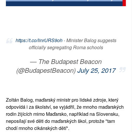
SOCIÁLNÍ SÍTĚ
RUBRIKY
PLNÁ VERZE STRÁNEK
https://t.co/linrURS9oh
- Minister Balog suggests
officially segregating Roma schools
— The Budapest Beacon
(@BudapestBeacon)
July 25, 2017
Zoltán Balog, maďarský ministr pro lidské zdroje, který
odpovídá i za školství, se vyjádřil, že mnoho maďarských
rodin žijících mimo Maďarsko, například na Slovensku,
neposílají své děti do maďarských škol, protože "tam
chodí mnoho cikánských dětí".