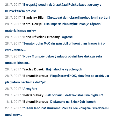
28. 7. 2017 /
Evropský soudní dvůr zakázal Polsku kácet stromy v
bělověžském pralese
28. 7. 2017 /
Stanislav Biler
Ohrožovat demokracii mohou jen ti správní
28. 7. 2017 /
Karel Dolejší
Síla imperiálních mýtů: Proč je západní
materialismus mrtev
28. 7. 2017 /
Beno Trávníček Brodský
Agrese
28. 7. 2017 /
Senátor John McCain způsobil při senátním hlasování o
zdravotnictv...
28. 7. 2017 /
Nový Trumpův tiskový mluvčí obvinil bez důkazů šéfa
štábu Bílého do...
28. 7. 2017 /
Václav Dušek
Ráj náhodně vyvolených
28. 7. 2017 /
Bohumil Kartous
Plagiátorství? OK, zbavíme se archivu a
plagiátora necháme dál "plo...
28. 7. 2017 /
Armyfert
28. 7. 2017 /
Petr Koubský
Jak odnaučit děti závislosti na digitálu?
18. 4. 2017 /
Bohumil Kartous
Diskutujte na Britských listech
27. 7. 2017 /
"Jsem těhotná! Umírám!" Zoufalí lidé volají ve Středozemí
mezi mrtv...