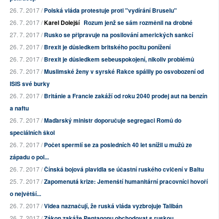
26. 7. 2017 /
Polská vláda protestuje proti "vydírání Bruselu"
26. 7. 2017 /
Karel Dolejší
Rozum jenž se sám rozměnil na drobné
27. 7. 2017 /
Rusko se připravuje na posilování amerických sankcí
26. 7. 2017 /
Brexit je důsledkem britského pocitu ponížení
26. 7. 2017 /
Brexit je důsledkem sebeuspokojení, nikoliv problémů
26. 7. 2017 /
Muslimské ženy v syrské Rakce spálily po osvobození od
ISIS své burky
26. 7. 2017 /
Británie a Francie zakáží od roku 2040 prodej aut na benzín
a naftu
26. 7. 2017 /
Maďarský ministr doporučuje segregaci Romů do
speciálních škol
26. 7. 2017 /
Počet spermií se za posledních 40 let snížil u mužů ze
západu o pol...
26. 7. 2017 /
Čínská bojová plavidla se účastní ruského cvičení v Baltu
25. 7. 2017 /
Zapomenutá krize: Jemenští humanitární pracovníci hovoří
o největší...
26. 7. 2017 /
Videa naznačují, že ruská vláda vyzbrojuje Talibán
26. 7. 2017 /
Zákon zakáže Pentagonu obchodovat s ruskou