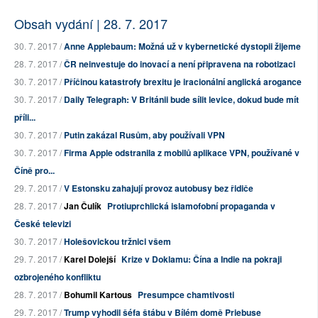
Obsah vydání | 28. 7. 2017
30. 7. 2017 /
Anne Applebaum: Možná už v kybernetické dystopii žijeme
28. 7. 2017 /
ČR neinvestuje do inovací a není připravena na robotizaci
30. 7. 2017 /
Příčinou katastrofy brexitu je iracionální anglická arogance
30. 7. 2017 /
Daily Telegraph: V Británii bude sílit levice, dokud bude mít
příli...
30. 7. 2017 /
Putin zakázal Rusům, aby používali VPN
30. 7. 2017 /
Firma Apple odstranila z mobilů aplikace VPN, používané v
Číně pro...
29. 7. 2017 /
V Estonsku zahajují provoz autobusy bez řidiče
28. 7. 2017 /
Jan Čulík
Protiuprchlická islamofobní propaganda v
České televizi
30. 7. 2017 /
Holešovickou tržnici všem
29. 7. 2017 /
Karel Dolejší
Krize v Doklamu: Čína a Indie na pokraji
ozbrojeného konfliktu
28. 7. 2017 /
Bohumil Kartous
Presumpce chamtivosti
29. 7. 2017 /
Trump vyhodil šéfa štábu v Bílém domě Priebuse