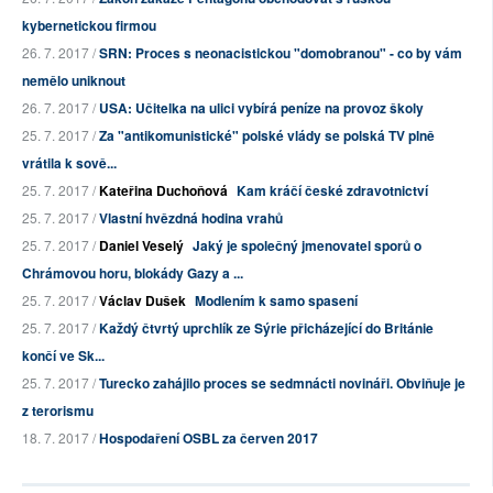
kybernetickou firmou
26. 7. 2017 /
SRN: Proces s neonacistickou "domobranou" - co by vám
nemělo uniknout
26. 7. 2017 /
USA: Učitelka na ulici vybírá peníze na provoz školy
25. 7. 2017 /
Za "antikomunistické" polské vlády se polská TV plně
vrátila k sově...
25. 7. 2017 /
Kateřina Duchoňová
Kam kráčí české zdravotnictví
25. 7. 2017 /
Vlastní hvězdná hodina vrahů
25. 7. 2017 /
Daniel Veselý
Jaký je společný jmenovatel sporů o
Chrámovou horu, blokády Gazy a ...
25. 7. 2017 /
Václav Dušek
Modlením k samo spasení
25. 7. 2017 /
Každý čtvrtý uprchlík ze Sýrie přicházející do Británie
končí ve Sk...
25. 7. 2017 /
Turecko zahájilo proces se sedmnácti novináři. Obviňuje je
z terorismu
18. 7. 2017 /
Hospodaření OSBL za červen 2017