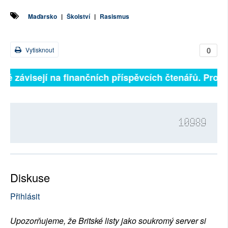
Maďarsko
|
Školství
|
Rasismus
0
Vytisknout
lně závisejí na finančních příspěvcích čtenářů. Prosím
10989
Diskuse
Přihlásit
Upozorňujeme, že Britské listy jako soukromý server si