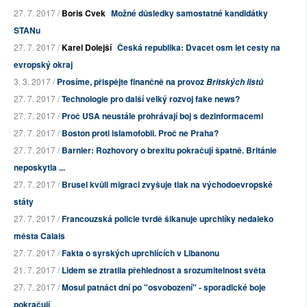
27. 7. 2017 /
Boris Cvek
Možné důsledky samostatné kandidátky
STANu
27. 7. 2017 /
Karel Dolejší
Česká republika: Dvacet osm let cesty na
evropský okraj
3. 3. 2017 /
Prosíme, přispějte finančně na provoz
Britských listů
27. 7. 2017 /
Technologie pro další velký rozvoj fake news?
27. 7. 2017 /
Proč USA neustále prohrávají boj s dezinformacemi
27. 7. 2017 /
Boston proti islamofobii. Proč ne Praha?
27. 7. 2017 /
Barnier: Rozhovory o brexitu pokračují špatně. Británie
neposkytla ...
27. 7. 2017 /
Brusel kvůli migraci zvyšuje tlak na východoevropské
státy
27. 7. 2017 /
Francouzská policie tvrdě šikanuje uprchlíky nedaleko
města Calais
27. 7. 2017 /
Fakta o syrských uprchlících v Libanonu
21. 7. 2017 /
Lidem se ztratila přehlednost a srozumitelnost světa
27. 7. 2017 /
Mosul patnáct dní po "osvobození" - sporadické boje
pokračují