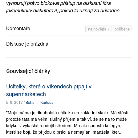
vyhrazují právo blokovat přístup na diskusní fóra
jakémukoliv diskutérovi, pokud to uznají za důvodné.
Komentáře
nejnovější
oblíbené
Diskuse je prázdná.
Související články
Učitelky, které o víkendech pípají v
supermarketech
5. 9. 2017 /
Bohumil Kartous
"Moje máma je dlouholetá učitelka na základní škole. Má štěstí,
protože táta má velmi slušný příjem a tak ví, že se na to může
kdykoliv vykašlat a odejít středem. Má ale spoustu kolegyň,
které se bojí, že přijdou o práci a nemají ani manžela, kter...