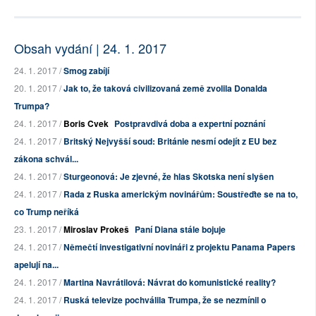
Obsah vydání | 24. 1. 2017
24. 1. 2017 /
Smog zabíjí
20. 1. 2017 /
Jak to, že taková civilizovaná země zvolila Donalda
Trumpa?
24. 1. 2017 /
Boris Cvek
Postpravdivá doba a expertní poznání
24. 1. 2017 /
Britský Nejvyšší soud: Británie nesmí odejít z EU bez
zákona schvál...
24. 1. 2017 /
Sturgeonová: Je zjevné, že hlas Skotska není slyšen
24. 1. 2017 /
Rada z Ruska americkým novinářům: Soustřeďte se na to,
co Trump neříká
23. 1. 2017 /
Miroslav Prokeš
Paní Diana stále bojuje
24. 1. 2017 /
Němečtí investigativní novináři z projektu Panama Papers
apelují na...
24. 1. 2017 /
Martina Navrátilová: Návrat do komunistické reality?
24. 1. 2017 /
Ruská televize pochválila Trumpa, že se nezmínil o