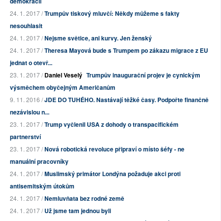
demokracii
24. 1. 2017 /
Trumpův tiskový mluvčí: Někdy můžeme s fakty
nesouhlasit
24. 1. 2017 /
Nejsme světice, ani kurvy. Jen ženský
24. 1. 2017 /
Theresa Mayová bude s Trumpem po zákazu migrace z EU
jednat o otevř...
23. 1. 2017 /
Daniel Veselý
Trumpův inaugurační projev je cynickým
výsměchem obyčejným Američanům
9. 11. 2016 /
JDE DO TUHÉHO. Nastávají těžké časy. Podpořte finančně
nezávislou n...
23. 1. 2017 /
Trump vyčlenil USA z dohody o transpacifickém
partnerství
23. 1. 2017 /
Nová robotická revoluce připraví o místo šéfy - ne
manuální pracovníky
24. 1. 2017 /
Muslimský primátor Londýna požaduje akci proti
antisemitským útokům
24. 1. 2017 /
Nemluvňata bez rodné země
24. 1. 2017 /
Už jsme tam jednou byli