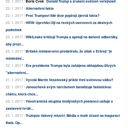
23. 1. 2017 /
Boris Cvek
Donald Trump a zrušení světové veřejnosti
23. 1. 2017 /
Alternativní fakta
23. 1. 2017 /
Proč Trumpovi lidé drze popírají zjevná fakta?
23. 1. 2017 /
HRW: Uprchlíci žijí na řeckých ostrovech za děsivých
podmínek
23. 1. 2017 /
WikiLeaks kritizují Trumpa a apelují na daňové odborníky,
aby prozr...
23. 1. 2017 /
Britské ministerstvo předstíralo, že útlak v Eritreji "je
minimální...
22. 1. 2017 /
Éra prezidenta Trumpa byla zahájena obhajobou lživých
"alternativní...
21. 1. 2017 /
Vyvolá Martin Veselovský příště třetí světovou válku?
22. 1. 2017 /
Janouchová svým narcismem banalizuje fašistickou
chátru, která chce...
22. 1. 2017 /
Všestranická skupina londýnských poslanců usiluje o
zastavení tvrdé...
22. 1. 2017 /
Trumpův tiskový mluvčí: Média o malé účasti na inaguraci
lhala. Op...