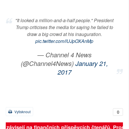
"It looked a million-and-a-half people." President
Trump criticises the media for saying he failed to
draw a big crowd at his inauguration.
pic.twitter.com/lUJpOXAnMp
— Channel 4 News
(@Channel4News)
January 21,
2017
0
Vytisknout
ně závisejí na finančních příspěvcích čtenářů. Prosíme