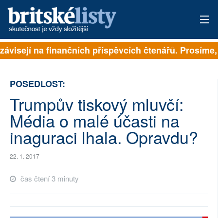
závisejí na finančních příspěvcích čtenářů. Prosíme, 
PŘIHLÁSIT
AKTUÁLNÍ VYDÁNÍ
POSEDLOST:
ARCHIV
Trumpův tiskový mluvčí:
Média o malé účasti na
ROZHOVORY
inaguraci lhala. Opravdu?
TÉMATA
22. 1. 2017
NEJČTENĚJŠÍ ZA 7 DNÍ
čas čtení 3 minuty
AUTOŘI
PŘÍSPĚVKY NA PROVOZ