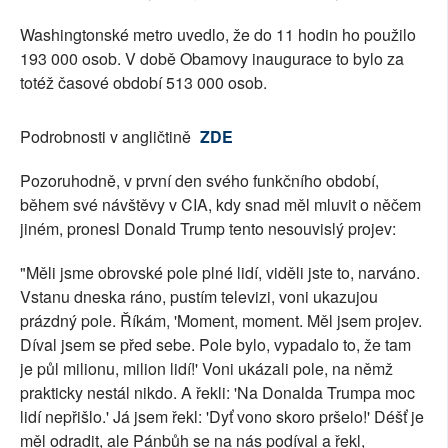
Washingtonské metro uvedlo, že do 11 hodin ho použilo
193 000 osob. V době Obamovy inaugurace to bylo za
totéž časové období 513 000 osob.
Podrobnosti v angličtině
ZDE
Pozoruhodně, v první den svého funkčního období,
během své návštěvy v CIA, kdy snad měl mluvit o něčem
jiném, pronesl Donald Trump tento nesouvislý projev:
"Měli jsme obrovské pole plné lidí, viděli jste to, narváno.
Vstanu dneska ráno, pustím televizi, voni ukazujou
prázdný pole. Říkám, 'Moment, moment. Měl jsem projev.
Díval jsem se před sebe. Pole bylo, vypadalo to, že tam
je půl milionu, milion lidí!' Voni ukázali pole, na němž
prakticky nestál nikdo. A řekli: 'Na Donalda Trumpa moc
lidí nepřišlo.' Já jsem řekl: 'Dyť vono skoro pršelo!' Déšť je
měl odradit, ale Pánbůh se na nás podíval a řekl,