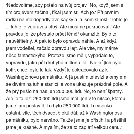
'Nedovolíme, aby pršelo na tvůj projev.' No, když jsem s
tím projevem začínal, říkal jsem si: 'Ach jo.' Při prvním
řádku na mě dopadly dvě kapky a já jsem si řekl, 'Tohle je
... tohle je vopravdu blbý. Ale musíme pokračovat.' Ale
pravdou je, že přestalo pršet téměř okamžitě. Bylo to
neuvěřitelný. A pak to bylo opravdu náhle. A až když
jsem vodešel, začalo opravdu lejt. Ale víte, my máme
něco fantastickýho. Protože jsme měli, vypadalo to,
vopravdu, jako půl druhýho milionu lidí. No, ať jich bylo
kolik chce, bylo to tak. Vždyť to pokračovalo až k
Washingtonovu památníku. A já pustím televizi a omylem
se dívám na tuhle stanici, a vona ukazuje prázdné pole. A
že prý přišlo na nás jen 250 000 lidí. No, to není špatný.
Ale je to lež. 250 000 lidí jsme měli jen v té misce, kterou
jsme tam postavili. To bylo 250 000 lidí. To všecko
ostatní, víte, těch dvacet bloků dál, až k Washingtonovu
památníku, bylo narváno. Takže jsme je přistihli a přistihli
jsme je krásně. A myslím, že za to zaplatí velkou cenu."