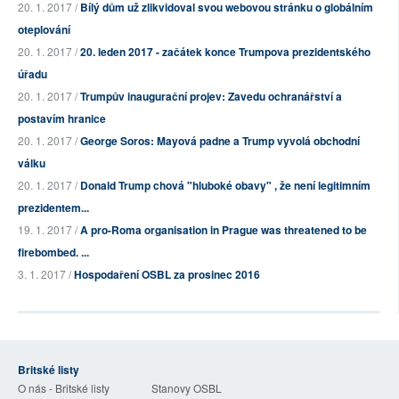
20. 1. 2017 /
Bílý dům už zlikvidoval svou webovou stránku o globálním
oteplování
20. 1. 2017 /
20. leden 2017 - začátek konce Trumpova prezidentského
úřadu
20. 1. 2017 /
Trumpův inaugurační projev: Zavedu ochranářství a
postavím hranice
20. 1. 2017 /
George Soros: Mayová padne a Trump vyvolá obchodní
válku
20. 1. 2017 /
Donald Trump chová "hluboké obavy" , že není legitimním
prezidentem...
19. 1. 2017 /
A pro-Roma organisation in Prague was threatened to be
firebombed. ...
3. 1. 2017 /
Hospodaření OSBL za prosinec 2016
Britské listy
O nás - Britské listy
Stanovy OSBL