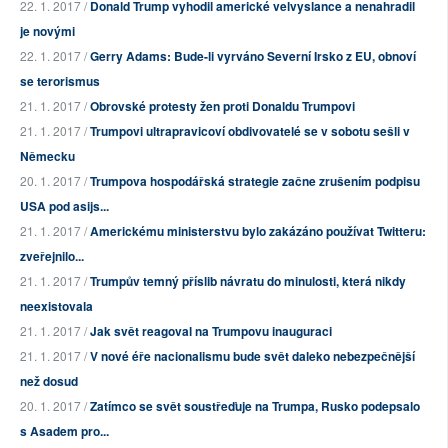
22. 1. 2017 /
Donald Trump vyhodil americké velvyslance a nenahradil
je novými
22. 1. 2017 /
Gerry Adams: Bude-li vyrváno Severní Irsko z EU, obnoví
se terorismus
21. 1. 2017 /
Obrovské protesty žen proti Donaldu Trumpovi
21. 1. 2017 /
Trumpovi ultrapravicoví obdivovatelé se v sobotu sešli v
Německu
20. 1. 2017 /
Trumpova hospodářská strategie začne zrušením podpisu
USA pod asijs...
21. 1. 2017 /
Americkému ministerstvu bylo zakázáno používat Twitteru:
zveřejnilo...
21. 1. 2017 /
Trumpův temný příslib návratu do minulosti, která nikdy
neexistovala
21. 1. 2017 /
Jak svět reagoval na Trumpovu inauguraci
21. 1. 2017 /
V nové éře nacionalismu bude svět daleko nebezpečnější
než dosud
20. 1. 2017 /
Zatímco se svět soustřeďuje na Trumpa, Rusko podepsalo
s Asadem pro...