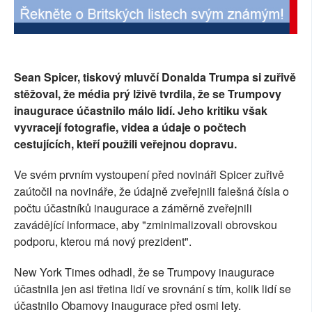
SOCIÁLNÍ SÍTĚ
RUBRIKY
Sean Spicer, tiskový mluvčí Donalda Trumpa si zuřivě
PLNÁ VERZE STRÁNEK
stěžoval, že média prý lživě tvrdila, že se Trumpovy
inaugurace účastnilo málo lidí. Jeho kritiku však
vyvracejí fotografie, videa a údaje o počtech
cestujících, kteří použili veřejnou dopravu.
Ve svém prvním vystoupení před novináři Spicer zuřivě
zaútočil na novináře, že údajně zveřejnili falešná čísla o
počtu účastníků inaugurace a záměrně zveřejnili
zavádějící informace, aby "zminimalizovali obrovskou
podporu, kterou má nový prezident".
New York Times odhadl, že se Trumpovy inaugurace
účastnila jen asi třetina lidí ve srovnání s tím, kolik lidí se
účastnilo Obamovy inaugurace před osmi lety.