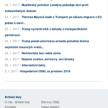
24. 1. 2017 /
Muslimský primátor Londýna požaduje akci proti
antisemitským útokům
24. 1. 2017 /
Theresa Mayová bude s Trumpem po zákazu migrace z EU
jednat o otevř...
23. 1. 2017 /
Trump vyčlenil USA z dohody o transpacifickém
partnerství
24. 1. 2017 /
Trump poslal americkou armádu pomáhat dvěma
největším masovým vrahů...
24. 1. 2017 /
Nemluvňata bez rodné země
24. 1. 2017 /
Nejsme světice, ani kurvy. Jen ženský
23. 1. 2017 /
Alternativní fakta
3. 1. 2017 /
Hospodaření OSBL za prosinec 2016
Britské listy
O nás - Britské listy
Stanovy OSBL
Kontakty
Vzkaz redakci