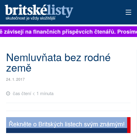
ě závisejí na finančních příspěvcích čtenářů. Prosíme
PŘIHLÁSIT
AKTUÁLNÍ VYDÁNÍ
Nemluvňata bez rodné
ARCHIV
země
ROZHOVORY
24. 1. 2017
TÉMATA
čas čtení < 1 minuta
NEJČTENĚJŠÍ ZA 7 DNÍ
AUTOŘI
PŘÍSPĚVKY NA PROVOZ