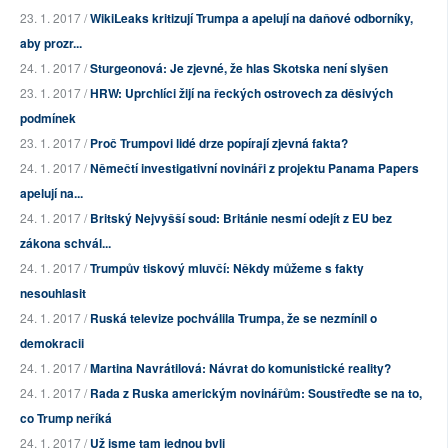
23. 1. 2017 /
WikiLeaks kritizují Trumpa a apelují na daňové odborníky,
aby prozr...
24. 1. 2017 /
Sturgeonová: Je zjevné, že hlas Skotska není slyšen
23. 1. 2017 /
HRW: Uprchlíci žijí na řeckých ostrovech za děsivých
podmínek
23. 1. 2017 /
Proč Trumpovi lidé drze popírají zjevná fakta?
24. 1. 2017 /
Němečtí investigativní novináři z projektu Panama Papers
apelují na...
24. 1. 2017 /
Britský Nejvyšší soud: Británie nesmí odejít z EU bez
zákona schvál...
24. 1. 2017 /
Trumpův tiskový mluvčí: Někdy můžeme s fakty
nesouhlasit
24. 1. 2017 /
Ruská televize pochválila Trumpa, že se nezmínil o
demokracii
24. 1. 2017 /
Martina Navrátilová: Návrat do komunistické reality?
24. 1. 2017 /
Rada z Ruska americkým novinářům: Soustřeďte se na to,
co Trump neříká
24. 1. 2017 /
Už jsme tam jednou byli