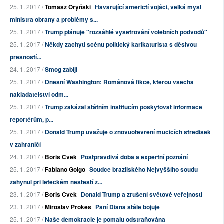
25. 1. 2017 /
Tomasz Oryński
Havarující američtí vojáci, velká mysl
ministra obrany a problémy s...
25. 1. 2017 /
Trump plánuje "rozsáhlé vyšetřování volebních podvodů"
25. 1. 2017 /
Někdy zachytí scénu politický karikaturista s děsivou
přesností...
24. 1. 2017 /
Smog zabíjí
25. 1. 2017 /
Dnešní Washington: Románová fikce, kterou všecha
nakladatelství odm...
25. 1. 2017 /
Trump zakázal státním institucím poskytovat informace
reportérům, p...
25. 1. 2017 /
Donald Trump uvažuje o znovuotevření mučicích středisek
v zahraničí
24. 1. 2017 /
Boris Cvek
Postpravdivá doba a expertní poznání
25. 1. 2017 /
Fabiano Golgo
Soudce brazilského Nejvyššího soudu
zahynul při leteckém neštěstí z...
23. 1. 2017 /
Boris Cvek
Donald Trump a zrušení světové veřejnosti
23. 1. 2017 /
Miroslav Prokeš
Paní Diana stále bojuje
25. 1. 2017 /
Naše demokracie je pomalu odstraňována