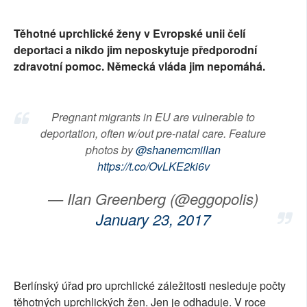
SOCIÁLNÍ SÍTĚ
Těhotné uprchlické ženy v Evropské unii čelí
RUBRIKY
deportaci a nikdo jim neposkytuje předporodní
zdravotní pomoc. Německá vláda jim nepomáhá.
PLNÁ VERZE STRÁNEK
Pregnant migrants in EU are vulnerable to
deportation, often w/out pre-natal care. Feature
photos by
@shanemcmillan
https://t.co/OvLKE2ki6v
— Ilan Greenberg (@eggopolis)
January 23, 2017
Berlínský úřad pro uprchlické záležitosti nesleduje počty
těhotných uprchlických žen. Jen je odhaduje. V roce