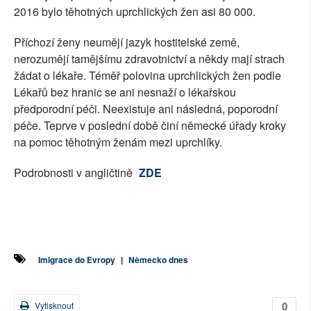
2016 bylo těhotných uprchlických žen asi 80 000.
Příchozí ženy neumějí jazyk hostitelské země,
nerozumějí tamějšímu zdravotnictví a někdy mají strach
žádat o lékaře. Téměř polovina uprchlických žen podle
Lékařů bez hranic se ani nesnaží o lékařskou
předporodní péči. Neexistuje ani následná, poporodní
péče. Teprve v poslední době činí německé úřady kroky
na pomoc těhotným ženám mezi uprchlíky.
Podrobnosti v angličtině
ZDE
Imigrace do Evropy
|
Německo dnes
0
Vytisknout