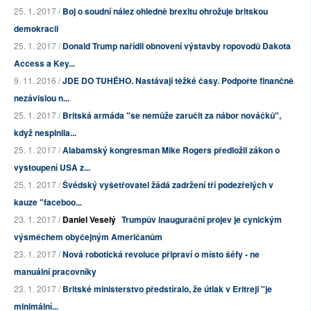
25. 1. 2017 /
Boj o soudní nález ohledně brexitu ohrožuje britskou
demokracii
25. 1. 2017 /
Donald Trump nařídil obnovení výstavby ropovodů Dakota
Access a Key...
9. 11. 2016 /
JDE DO TUHÉHO. Nastávají těžké časy. Podpořte finančně
nezávislou n...
25. 1. 2017 /
Britská armáda "se nemůže zaručit za nábor nováčků",
když nesplnila...
25. 1. 2017 /
Alabamský kongresman Mike Rogers předložil zákon o
vystoupení USA z...
25. 1. 2017 /
Švédský vyšetřovatel žádá zadržení tří podezřelých v
kauze "faceboo...
23. 1. 2017 /
Daniel Veselý
Trumpův inaugurační projev je cynickým
výsměchem obyčejným Američanům
23. 1. 2017 /
Nová robotická revoluce připraví o místo šéfy - ne
manuální pracovníky
23. 1. 2017 /
Britské ministerstvo předstíralo, že útlak v Eritreji "je
minimální...