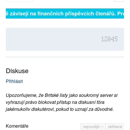
plně závisejí na finančních příspěvcích čtenářů. Prosí
12045
Diskuse
Přihlásit
Upozorňujeme, že Britské listy jako soukromý server si
vyhrazují právo blokovat přístup na diskusní fóra
jakémukoliv diskutérovi, pokud to uznají za důvodné.
Komentáře
nejnovější
oblíbené