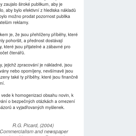
by zaujalo široké publikum, aby je
lo, aby bylo efektivní z hlediska nákladů
bylo možno prodat pozornost publika
telům reklamy.
kem je, že jsou přehlíženy příběhy, které
ly pohoršit, a přednost dostávají
y, které jsou přijatelné a zábavné pro
počet čtenářů.
y, jejichž zpracování je nákladné, jsou
vány nebo opomíjeny, nevšímavě jsou
zeny také ty příběhy, které jsou finančně
ní.
 vede k homogenizaci obsahu novin, k
vání o bezpečných otázkách a omezení
názorů a vyjadřovaných myšlenek.
R.G. Picard, (2004)
“Commercialism and newspaper