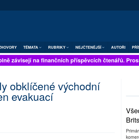
ZHOVORY
TÉMATA
RUBRIKY
NEJČTENĚJŠÍ
AUTOŘI
PŘÍ
lně závisejí na finančních příspěvcích čtenářů. Prosím
ily obklíčené východní
en evakuací
Všec
Brit
Primár
komerc