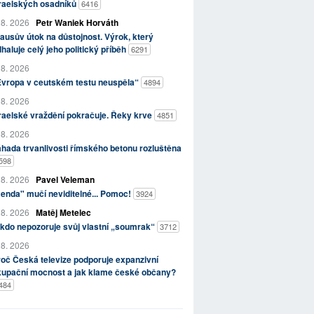
zraelských osadníků
6416
 8. 2026
Petr Waniek Horváth
ausův útok na důstojnost. Výrok, který
haluje celý jeho politický příběh
6291
 8. 2026
Evropa v ceutském testu neuspěla“
4894
 8. 2026
raelské vraždění pokračuje. Řeky krve
4851
 8. 2026
hada trvanlivosti římského betonu rozluštěna
598
 8. 2026
Pavel Veleman
enda" mučí neviditelné... Pomoc!
3924
 8. 2026
Matěj Metelec
kdo nepozoruje svůj vlastní „soumrak“
3712
 8. 2026
oč Česká televize podporuje expanzivní
kupační mocnost a jak klame české občany?
484