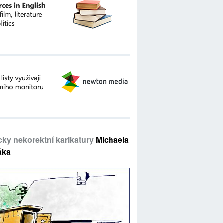
icky nekorektní karikatury
Michaela
áka