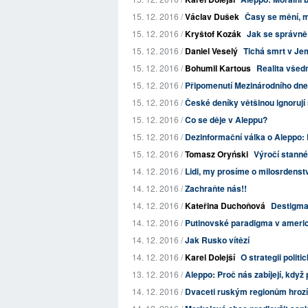
15. 12. 2016 /
Václav Dušek
Časy se mění, m
15. 12. 2016 /
Kryštof Kozák
Jak se správně 
15. 12. 2016 /
Daniel Veselý
Tichá smrt v J
15. 12. 2016 /
Bohumil Kartous
Realita všedn
15. 12. 2016 /
Připomenutí Mezinárodního dne
15. 12. 2016 /
České deníky většinou ignorují 
15. 12. 2016 /
Co se děje v Aleppu?
15. 12. 2016 /
Dezinformační válka o Aleppo: 
15. 12. 2016 /
Tomasz Oryński
Výročí stannéh
14. 12. 2016 /
Lidi, my prosíme o milosrdenství
14. 12. 2016 /
Zachraňte nás!!
14. 12. 2016 /
Kateřina Duchoňová
Destigma
14. 12. 2016 /
Putinovské paradigma v americ
14. 12. 2016 /
Jak Rusko vítězí
14. 12. 2016 /
Karel Dolejší
O strategii polit
13. 12. 2016 /
Aleppo: Proč nás zabíjejí, když
14. 12. 2016 /
Dvaceti ruským regionům hrozí