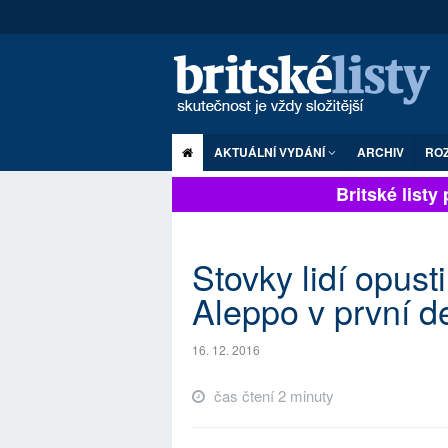
AKTUÁLNÍ VYDÁNÍ
ARCHIV
RO
Britské listy p
Stovky lidí opust
Aleppo v první d
16. 12. 2016
čas čtení 2 minuty