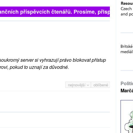
finančních příspěvcích čtenářů. Prosíme, přispějte. ➥
soukromý server si vyhrazují právo blokovat přístup
rovi, pokud to uznají za důvodné.
Polit
nejnovější
oblíbené
Marč