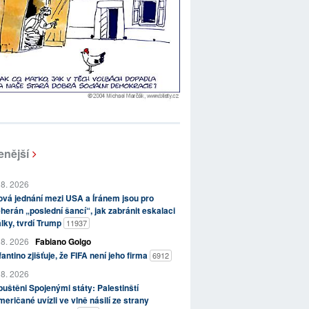
enější
 8. 2026
vá jednání mezi USA a Íránem jsou pro
herán „poslední šancí“, jak zabránit eskalaci
lky, tvrdí Trump
11937
 8. 2026
Fabiano Golgo
fantino zjišťuje, že FIFA není jeho firma
6912
 8. 2026
uštěni Spojenými státy: Palestinští
eričané uvízli ve vlně násilí ze strany