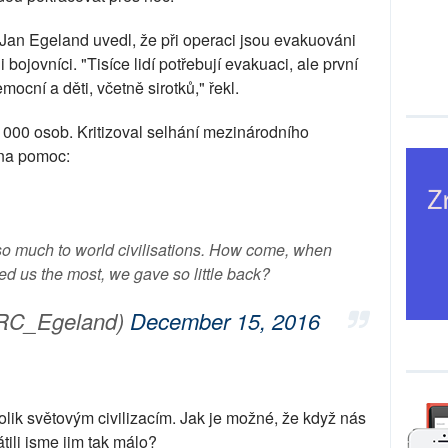
Jan Egeland uvedl, že při operaci jsou evakuováni
i bojovníci. "Tisíce lidí potřebují evakuaci, ale první
mocní a děti, včetně sirotků," řekl.
000 osob. Kritizoval selhání mezinárodního
 na pomoc:
o much to world civilisations. How come, when
d us the most, we gave so little back?
RC_Egeland)
December 15, 2016
olik světovým civilizacím. Jak je možné, že když nás
átili jsme jim tak málo?