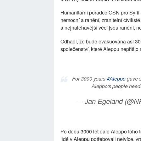
Humanitární poradce OSN pro Sýrii 
nemocní a ranění, zranitelní civilisté 
a nejnaléhavější věcí jsou ranění, ne
Odhadl, že bude evakuována asi 30 
společenství, které Aleppu nepřišlo
For 3000 years
#Aleppo
gave s
Aleppo's people neede
— Jan Egeland (@N
Po dobu 3000 let dalo Aleppo toho t
lidé v Aleppu potřebovali nejvíce, vr