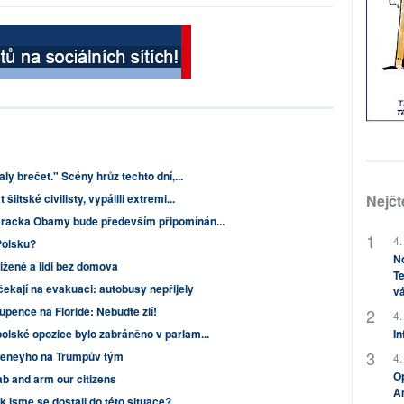
aly brečet." Scény hrůz techto dní,...
itské civilisty, vypálili extremi...
Nejčt
aracka Obamy bude především připomínán...
4.
Polsku?
No
ižené a lidi bez domova
Te
čekají na evakuaci: autobusy nepřijely
vá
upence na Floridě: Nebuďte zlí!
4.
olské opozice bylo zabráněno v parlam...
In
heneyho na Trumpův tým
4.
Op
ab and arm our citizens
Am
 jsme se dostali do této situace?