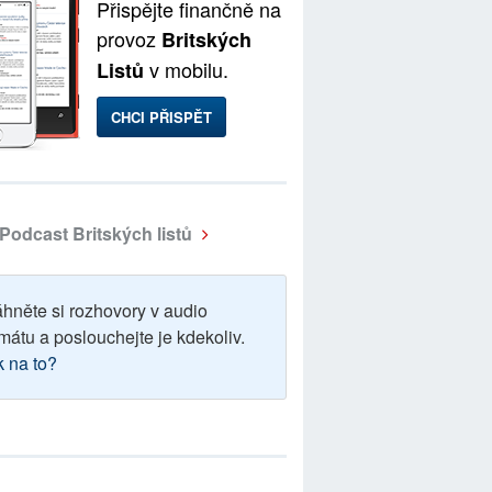
Přispějte finančně na
provoz
Britských
v mobilu.
Listů
CHCI PŘISPĚT
Podcast Britských listů
áhněte si rozhovory v audio
mátu a poslouchejte je kdekoliv.
k na to?