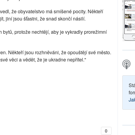
edl, že obyvatelstvo má smíšené pocity. Někteří
, jiní jsou šťastni, že snad skončí násilí.
ch bytů, protože nechtějí, aby je vykradly prorežimní
 ven. Někteří jsou rozhněváni, že opouštějí své město.
vé věci a vědět, že je ukradne nepřítel."
St
for
Ja
0