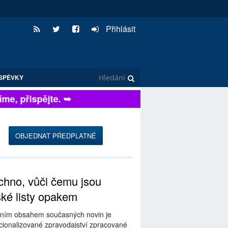
Přihlásit
SPĚVKY
e, přispějte. ➥
OBJEDNAT PŘEDPLATNÉ
hno, vůči čemu jsou
ské listy opakem
ním obsahem současných novin je
ionalizované zpravodajství zpracované