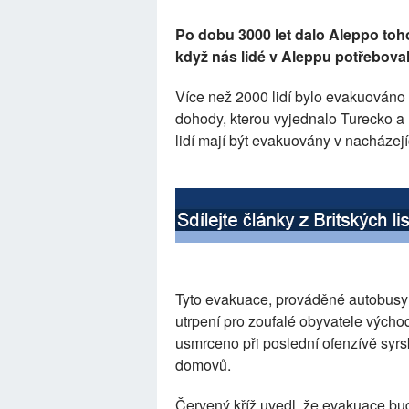
Po dobu 3000 let dalo Aleppo toho
když nás lidé v Aleppu potřebovali 
Více než 2000 lidí bylo evakuováno 
dohody, kterou vyjednalo Turecko a R
lidí mají být evakuovány v nacházej
Tyto evakuace, prováděné autobusy 
utrpení pro zoufalé obyvatele výcho
usmrceno při poslední ofenzívě syrsk
domovů.
Červený kříž uvedl, že evakuace bu