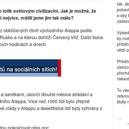
tak, a
pobavi
 tolik světovým civilizacím. Jak je možné, že
a aby 
nejvíce, vrátili jsme jim tak málo?
zadava
z obklíčených čtvrtí východního Aleppa podle
Výsled
usko a na kterou dohlíží Červený kříž. Další tisíce
by moh
ících hodinách a dnech.
příběh
větší 
Příběh
zlehčo
přechá
riskant
To vše
a sanitkami, ukončí dlouhé měsíce strádání a
refero
dního Aleppa. Více než 1000 lidí bylo zřejmě
škály 
é vlády v Aleppu a desetitisíce lidí byly vyhnány z
dou pokračovat přes noc.