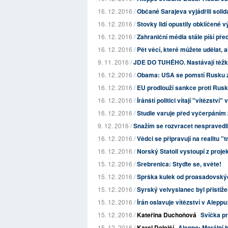
16. 12. 2016 /
Občané Sarajeva vyjádřili soli
16. 12. 2016 /
Stovky lidí opustily obklíčené 
16. 12. 2016 /
Zahraniční média stále píší pře
16. 12. 2016 /
Pět věcí, které můžete udělat,
9. 11. 2016 /
JDE DO TUHÉHO. Nastávají těžké 
16. 12. 2016 /
Obama: USA se pomstí Rusku z
16. 12. 2016 /
EU prodlouží sankce proti Rusk
16. 12. 2016 /
Íránští politici vítají "vítězství
16. 12. 2016 /
Studie varuje před vyčerpáním
9. 12. 2016 /
Snažím se rozvracet nespravedli
16. 12. 2016 /
Vědci se připravují na realitu 
16. 12. 2016 /
Norský Statoil vystoupí z proj
15. 12. 2016 /
Srebrenica: Styďte se, světe!
15. 12. 2016 /
Sprška kulek od proasadovských
15. 12. 2016 /
Syrský velvyslanec byl přistižen,
15. 12. 2016 /
Írán oslavuje vítězství v Aleppu
15. 12. 2016 /
Kateřina Duchoňová
Svíčka p
15. 12. 2016 /
Karel Dolejší
Aleppo: Morální 