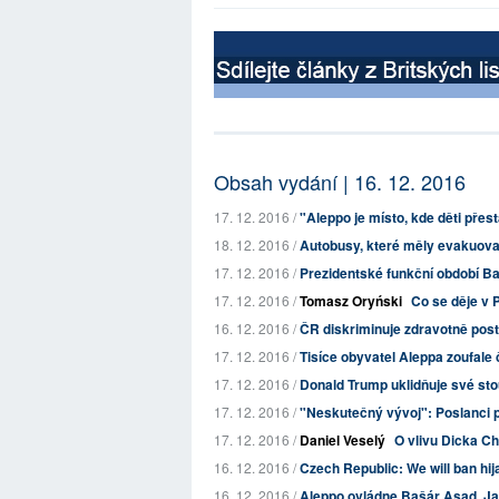
Obsah vydání | 16. 12. 2016
17. 12. 2016 /
"Aleppo je místo, kde děti přest
18. 12. 2016 /
Autobusy, které měly evakuovat ši
17. 12. 2016 /
Prezidentské funkční období B
17. 12. 2016 /
Tomasz Oryński
Co se děje v 
16. 12. 2016 /
ČR diskriminuje zdravotně post
17. 12. 2016 /
Tisíce obyvatel Aleppa zoufale 
17. 12. 2016 /
Donald Trump uklidňuje své sto
17. 12. 2016 /
"Neskutečný vývoj": Poslanci p
17. 12. 2016 /
Daniel Veselý
O vlivu Dicka C
16. 12. 2016 /
Czech Republic: We will ban hij
16. 12. 2016 /
Aleppo ovládne Bašár Asad. Jak