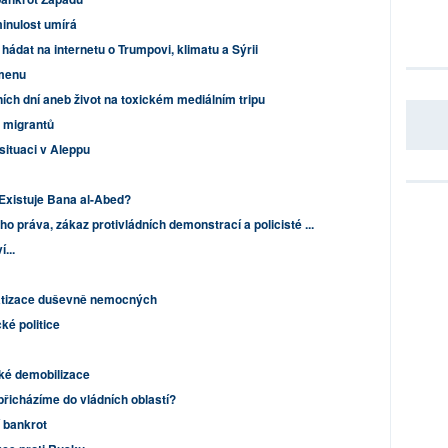
inulost umírá
hádat na internetu o Trumpovi, klimatu a Sýrii
emenu
ích dní aneb život na toxickém mediálním tripu
 migrantů
situaci v Aleppu
Existuje Bana al-Abed?
o práva, zákaz protivládních demonstrací a policisté ...
...
tizace duševně nemocných
ké politice
ické demobilizace
 přicházíme do vládních oblastí?
 bankrot