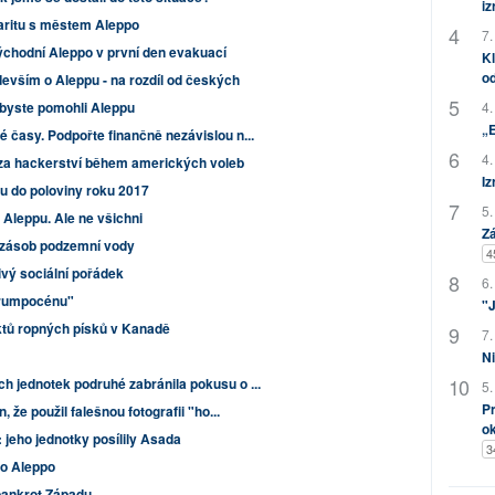
i
daritu s městem Aleppo
7.
východní Aleppo v první den evakuací
Kl
od
devším o Aleppu - na rozdíl od českých
 abyste pomohli Aleppu
4.
„
časy. Podpořte finančně nezávislou n...
4.
a hackerství během amerických voleb
Iz
u do poloviny roku 2017
5.
" v Aleppu. Ale ne všichni
Zá
 zásob podzemní vody
4
vý sociální pořádek
6.
"trumpocénu"
"J
ektů ropných písků v Kanadě
7.
Ni
 jednotek podruhé zabránila pokusu o ...
5.
Pr
 že použil falešnou fotografii "ho...
o
: jeho jednotky posílily Asada
3
ro Aleppo
bankrot Západu