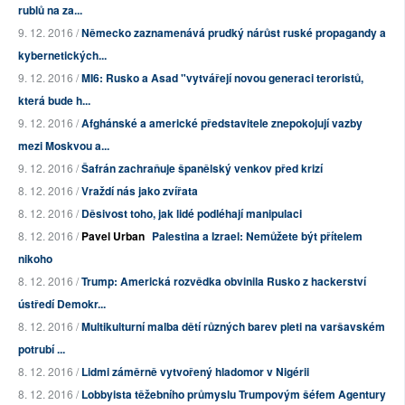
rublů na za...
9. 12. 2016 /
Německo zaznamenává prudký nárůst ruské propagandy a
kybernetických...
9. 12. 2016 /
MI6: Rusko a Asad "vytvářejí novou generaci teroristů,
která bude h...
9. 12. 2016 /
Afghánské a americké představitele znepokojují vazby
mezi Moskvou a...
9. 12. 2016 /
Šafrán zachraňuje španělský venkov před krizí
8. 12. 2016 /
Vraždí nás jako zvířata
8. 12. 2016 /
Děsivost toho, jak lidé podléhají manipulaci
8. 12. 2016 /
Pavel Urban
Palestina a Izrael: Nemůžete být přítelem
nikoho
8. 12. 2016 /
Trump: Americká rozvědka obvinila Rusko z hackerství
ústředí Demokr...
8. 12. 2016 /
Multikulturní malba dětí různých barev pleti na varšavském
potrubí ...
8. 12. 2016 /
Lidmi záměrně vytvořený hladomor v Nigérii
8. 12. 2016 /
Lobbyista těžebního průmyslu Trumpovým šéfem Agentury