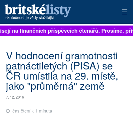
isejí na finančních příspěvcích čtenářů. Prosíme, přis
PŘIHLÁSIT
AKTUÁLNÍ VYDÁNÍ
V hodnocení gramotnosti
ARCHIV
patnáctiletých (PISA) se
ČR umístila na 29. místě,
ROZHOVORY
jako "průměrná" země
TÉMATA
7. 12. 2016
NEJČTENĚJŠÍ ZA 7 DNÍ
čas čtení < 1 minuta
AUTOŘI
PŘÍSPĚVKY NA PROVOZ