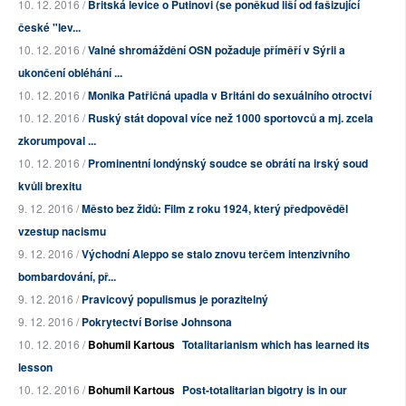
10. 12. 2016 /
Britská levice o Putinovi (se poněkud liší od fašizující
české "lev...
10. 12. 2016 /
Valné shromáždění OSN požaduje příměří v Sýrii a
ukončení obléhání ...
10. 12. 2016 /
Monika Patřičná upadla v Británi do sexuálního otroctví
10. 12. 2016 /
Ruský stát dopoval více než 1000 sportovců a mj. zcela
zkorumpoval ...
10. 12. 2016 /
Prominentní londýnský soudce se obrátí na irský soud
kvůli brexitu
9. 12. 2016 /
Město bez židů: Film z roku 1924, který předpověděl
vzestup nacismu
9. 12. 2016 /
Východní Aleppo se stalo znovu terčem intenzivního
bombardování, př...
9. 12. 2016 /
Pravicový populismus je porazitelný
9. 12. 2016 /
Pokrytectví Borise Johnsona
10. 12. 2016 /
Bohumil Kartous
Totalitarianism which has learned its
lesson
10. 12. 2016 /
Bohumil Kartous
Post-totalitarian bigotry is in our