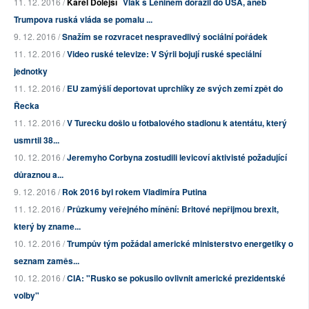
11. 12. 2016 /
Karel Dolejší
Vlak s Leninem dorazil do USA, aneb
Trumpova ruská vláda se pomalu ...
9. 12. 2016 /
Snažím se rozvracet nespravedlivý sociální pořádek
11. 12. 2016 /
Video ruské televize: V Sýrii bojují ruské speciální
jednotky
11. 12. 2016 /
EU zamýšlí deportovat uprchlíky ze svých zemí zpět do
Řecka
11. 12. 2016 /
V Turecku došlo u fotbalového stadionu k atentátu, který
usmrtil 38...
10. 12. 2016 /
Jeremyho Corbyna zostudili levicoví aktivisté požadující
důraznou a...
9. 12. 2016 /
Rok 2016 byl rokem Vladimíra Putina
11. 12. 2016 /
Průzkumy veřejného mínění: Britové nepřijmou brexit,
který by zname...
10. 12. 2016 /
Trumpův tým požádal americké ministerstvo energetiky o
seznam zaměs...
10. 12. 2016 /
CIA: "Rusko se pokusilo ovlivnit americké prezidentské
volby"