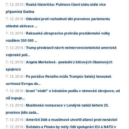
7. 12. 2016 /
Ruská historička: Putinovo řízení státu stále více
připomíná Stalina
7. 12. 2016 /
Odvolání proti rozhodnutí dát pravomoc parlamentu
ohledně aktivace ...
7. 12. 2016 /
Rakouská ultrapravice prohrála prezidentské volby
rozdílem 350 000 ...
7. 12. 2016 /
Trump představil návrh neintervencionistické americké
vojenské poli...
7. 12. 2016 /
Angela Merkelová - poslední z klíčových Obamových
spojenců
7. 12. 2016 /
Po porážce Renziho může Trumpův italský fanoušek
uvrhnout Evropu do...
7. 12. 2016 /
Izrael "věděl" o íránském podílu v německé zbrojovce, od
níž kupuje...
7. 12. 2016 /
Muslimská restaurace v Londýně nabízí během 25.
prosince jídlo zada...
7. 12. 2016 /
Američtí židé a muslimové utvořili alianci proti nenávisti
7. 12. 2016 /
Švédsko a Finsko by měly řídit spolupráci EU a NATO v