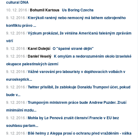
cultural DNA
10. 12. 2016 /
Bohumil Kartous
Us Boring Czechs
9. 12. 2016 /
Kterýkoli raněný nebo nemocný má během ozbrojeného
konfliktu právo ...
9. 12. 2016 /
Výzkum prokázal, že většina Američanů falešným zprávám
věří
9. 12. 2016 /
Karel Dolejší
O "špatné straně dějin"
9. 12. 2016 /
Daniel Veselý
K omylům a nedorozuměním okolo izraelské
okupace palestinských území
9. 12. 2016 /
Vážné varování pro labouristy v doplňovacích volbách v
euroskeptick...
9. 12. 2016 /
Twitter přislíbil, že zablokuje Donaldu Trumpovi účet, pokud
bude v...
9. 12. 2016 /
Trumpovým ministrem práce bude Andrew Puzder. Zruší
minimální mzdu...
9. 12. 2016 /
Mohla by Le Penová zrušit členství Francie v EU bez
souhlasu parlam...
9. 12. 2016 /
Bílé helmy z Aleppa prosí o ochranu před vražděním - válka