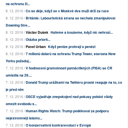
na ochranu ži...
8. 12. 2016 /
Co se děje, když se v Moskvě dva muži drží za ruce
8. 12. 2016 /
Británie: Labouristická strana se nechala zmanipulovat
Downing Stre...
8. 12. 2016 /
Václav Dušek
Hafeme a koušeme, když nic nehrozí...
8. 12. 2016 /
Otázka priorit...
8. 12. 2016 /
Pavel Urban
Když peníze prohrají s penězi
8. 12. 2016 /
7 milionů dolarů na ochranu Trump Tower, starosta New
Yorku požaduj...
7. 12. 2016 /
V hodnocení gramotnosti patnáctiletých (PISA) se ČR
umístila na 29....
7. 12. 2016 /
Donald Trump urážkami na Twitteru prostě reaguje na to, co
je před ním
7. 12. 2016 /
OSCE vyjadřuje znepokojení nad pokusy polské vlády
omezit svobodu s...
7. 12. 2016 /
Human Rights Watch: Trump poděkoval za podporu
nejextremněji islamo...
7. 12. 2016 /
O konzervativní kontrarevoluci v Evropě