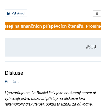
0
Vytisknout
závisejí na finančních příspěvcích čtenářů. Prosíme, p
9539
Diskuse
Přihlásit
Upozorňujeme, že Britské listy jako soukromý server si
vyhrazují právo blokovat přístup na diskusní fóra
jakémukoliv diskutérovi, pokud to uznají za důvodné.