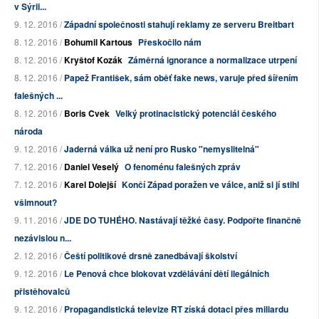
v Sýrii...
9. 12. 2016 /
Západní společnosti stahují reklamy ze serveru Breitbart
8. 12. 2016 /
Bohumil Kartous
Přeskočilo nám
8. 12. 2016 /
Kryštof Kozák
Záměrná ignorance a normalizace utrpení
8. 12. 2016 /
Papež František, sám oběť fake news, varuje před šířením
falešných ...
8. 12. 2016 /
Boris Cvek
Velký protinacistický potenciál českého
národa
9. 12. 2016 /
Jaderná válka už není pro Rusko "nemyslitelná"
7. 12. 2016 /
Daniel Veselý
O fenoménu falešných zpráv
7. 12. 2016 /
Karel Dolejší
Končí Západ poražen ve válce, aniž si jí stihl
všimnout?
9. 11. 2016 /
JDE DO TUHÉHO. Nastávají těžké časy. Podpořte finančně
nezávislou n...
2. 12. 2016 /
Čeští politikové drsně zanedbávají školství
9. 12. 2016 /
Le Penová chce blokovat vzdělávání dětí ilegálních
přistěhovalců
9. 12. 2016 /
Propagandistická televize RT získá dotaci přes miliardu