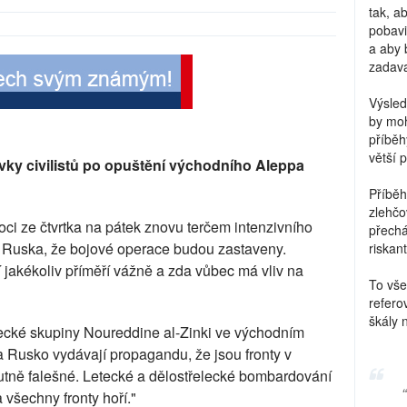
tak, a
pobavi
a aby 
zadava
Výsled
by moh
příběh
větší 
ovky civilistů po opuštění východního Aleppa
Příběh
zlehčo
ci ze čtvrtka na pátek znovu terčem intenzivního
přechá
 Ruska, že bojové operace budou zastaveny.
riskant
 jakékoliv příměří vážně a zda vůbec má vliv na
To vše
refero
škály 
ecké skupiny Noureddine al-Zinki ve východním
 Rusko vydávají propagandu, že jsou fronty v
olutně falešné. Letecké a dělostřelecké bombardování
 všechny fronty hoří."