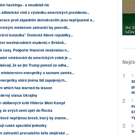
m hackingu - a neudělali nic
 alibistické vinit z výsledku amerických prezidents...
erace proti západním demokraciím jsou nepřípustné a...
ickým ministrem zahraničí by potvrdil...
rní konzulka" Doněcké lidové republiky...
et mezinárodních studentů v Británii...
časy. Podpořte finančně nezávislou n...
ské vměšování do amerických voleb je ...
Nejčt
ávají, že se jim Trump pomstí za odha...
ministerstvo energetiky o seznam zaměs...
1.
ergetiky sbírá jména lidí zapojených...
Sh
go
sm which has learned its lesson
do
derný status Ukrajiny
1.
nam oblíbených knih Hitlerův Mein Kampf
Po
ky ze svých zemí zpět do Řecka
67
v
tové nepřijmou brexit, který by zname...
jují ruské speciální jednotky
2.
Tr
 zahraničí proruského šéfa olejářské ...