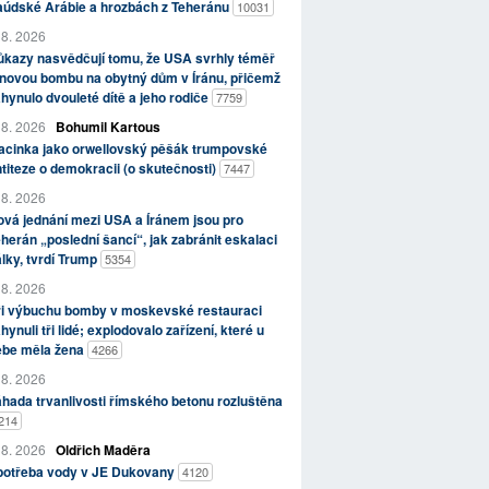
aúdské Arábie a hrozbách z Teheránu
10031
 8. 2026
kazy nasvědčují tomu, že USA svrhly téměř
novou bombu na obytný dům v Íránu, přičemž
hynulo dvouleté dítě a jeho rodiče
7759
 8. 2026
Bohumil Kartous
acinka jako orwellovský pěšák trumpovské
titeze o demokracii (o skutečnosti)
7447
 8. 2026
vá jednání mezi USA a Íránem jsou pro
herán „poslední šancí“, jak zabránit eskalaci
lky, tvrdí Trump
5354
 8. 2026
ři výbuchu bomby v moskevské restauraci
hynuli tři lidé; explodovalo zařízení, které u
ebe měla žena
4266
 8. 2026
hada trvanlivosti římského betonu rozluštěna
214
 8. 2026
Oldřich Maděra
potřeba vody v JE Dukovany
4120