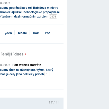
 8. 2026
ausův podržtaška v roli Babišova ministra
hraničí tají úzké technologické propojení se
přízněným dezinformačním zdrojem
3479
Týden
Měsíc
Rok
Vše
ílenější dnes
 8. 2026
Petr Waniek Horváth
ausův útok na důstojnost. Výrok, který
haluje celý jeho politický příběh
1
8718