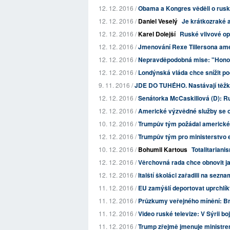
12. 12. 2016 /
Obama a Kongres věděli o ruské
12. 12. 2016 /
Daniel Veselý
Je krátkozraké a
12. 12. 2016 /
Karel Dolejší
Ruské vlivové op
12. 12. 2016 /
Jmenování Rexe Tillersona amer
12. 12. 2016 /
Nepravděpodobná mise: "Honorá
12. 12. 2016 /
Londýnská vláda chce snížit poč
9. 11. 2016 /
JDE DO TUHÉHO. Nastávají těžké 
12. 12. 2016 /
Senátorka McCaskillová (D): Ru
12. 12. 2016 /
Americké výzvědné služby se ob
10. 12. 2016 /
Trumpův tým požádal americké 
12. 12. 2016 /
Trumpův tým pro ministerstvo en
10. 12. 2016 /
Bohumil Kartous
Totalitariani
12. 12. 2016 /
Věrchovná rada chce obnovit ja
12. 12. 2016 /
Italští školáci zařadili na sez
11. 12. 2016 /
EU zamýšlí deportovat uprchlí
11. 12. 2016 /
Průzkumy veřejného mínění: Bri
11. 12. 2016 /
Video ruské televize: V Sýrii bo
11. 12. 2016 /
Trump zřejmě jmenuje ministrem