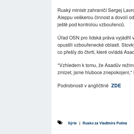
Ruský ministr zahraničí Sergej Lavro
Aleppu veškerou činnost a dovolí odch
ještě pod kontrolou vzbouřenců.
Úřad OSN pro lidská práva vyjádřil v
opustili vzbouřenecké oblasti. Stov
co přešly do čtvrtí, které ovládá Asa
"Vzhledem k tomu, že Asadův režim 
zmizet, jsme hluboce znepokojeni," 
Podrobnosti v angličtině
ZDE
Sýrie
|
Rusko za Vladimíra Putina