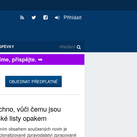
Přihlásit
SPĚVKY
e, přispějte. ➥
OBJEDNAT PŘEDPLATNÉ
hno, vůči čemu jsou
ské listy opakem
ním obsahem současných novin je
ionalizované zpravodajství zpracované