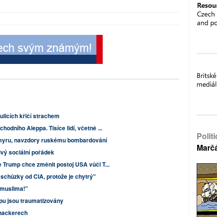
ulicích křičí strachem
odního Aleppa. Tisíce lidí, včetně ...
Polit
lmyru, navzdory ruskému bombardování
Marč
vý sociální pořádek
e Trump chce změnit postoj USA vůči T...
schůzky od CIA, protože je chytrý"
 muslima!"
pu jsou traumatizovány
hackerech