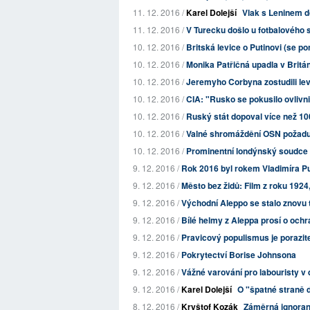
11. 12. 2016 /
Karel Dolejší
Vlak s Leninem d
11. 12. 2016 /
V Turecku došlo u fotbalového st
10. 12. 2016 /
Britská levice o Putinovi (se pon
10. 12. 2016 /
Monika Patřičná upadla v Britán
10. 12. 2016 /
Jeremyho Corbyna zostudili levi
10. 12. 2016 /
CIA: "Rusko se pokusilo ovlivn
10. 12. 2016 /
Ruský stát dopoval více než 100
10. 12. 2016 /
Valné shromáždění OSN požaduje 
10. 12. 2016 /
Prominentní londýnský soudce s
9. 12. 2016 /
Rok 2016 byl rokem Vladimíra Pu
9. 12. 2016 /
Město bez židů: Film z roku 192
9. 12. 2016 /
Východní Aleppo se stalo znovu 
9. 12. 2016 /
Bílé helmy z Aleppa prosí o ochra
9. 12. 2016 /
Pravicový populismus je porazit
9. 12. 2016 /
Pokrytectví Borise Johnsona
9. 12. 2016 /
Vážné varování pro labouristy v 
9. 12. 2016 /
Karel Dolejší
O "špatné straně d
8. 12. 2016 /
Kryštof Kozák
Záměrná ignoran