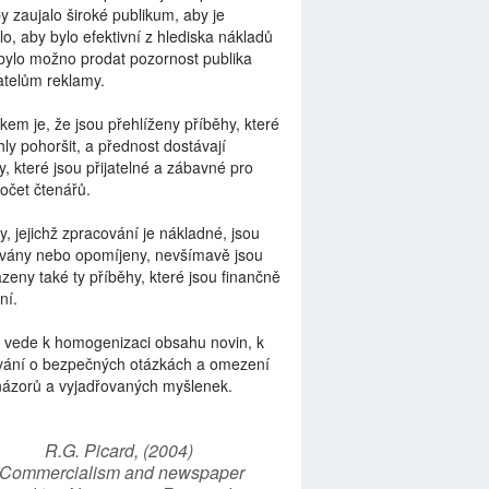
by zaujalo široké publikum, aby je
lo, aby bylo efektivní z hlediska nákladů
bylo možno prodat pozornost publika
telům reklamy.
kem je, že jsou přehlíženy příběhy, které
ly pohoršit, a přednost dostávají
y, které jsou přijatelné a zábavné pro
počet čtenářů.
y, jejichž zpracování je nákladné, jsou
vány nebo opomíjeny, nevšímavě jsou
zeny také ty příběhy, které jsou finančně
ní.
 vede k homogenizaci obsahu novin, k
vání o bezpečných otázkách a omezení
názorů a vyjadřovaných myšlenek.
R.G. Picard, (2004)
“Commercialism and newspaper