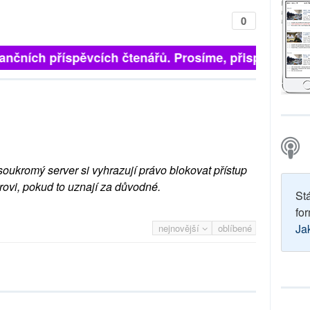
0
finančních příspěvcích čtenářů. Prosíme, přispějte. ➥
soukromý server si vyhrazují právo blokovat přístup
rovi, pokud to uznají za důvodné.
St
for
Ja
nejnovější
oblíbené