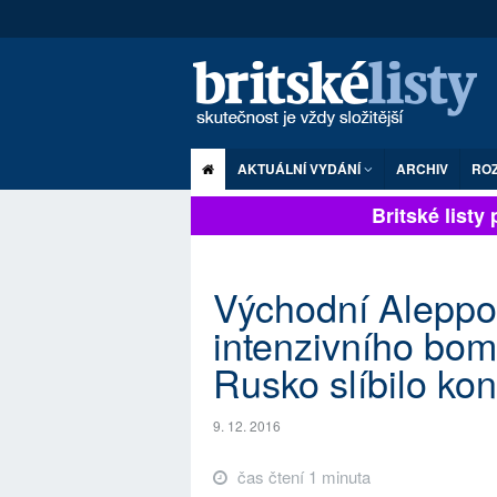
AKTUÁLNÍ VYDÁNÍ
ARCHIV
RO
Britské listy p
Východní Aleppo 
intenzivního bom
Rusko slíbilo ko
9. 12. 2016
čas čtení 1 minuta