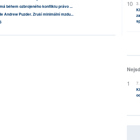
3.
á během ozbrojeného konfliktu právo ...
Kl
 Andrew Puzder. Zruší minimální mzdu...
za
s
6
Nejsd
7.
Kl
od