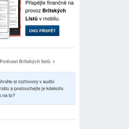
Přispějte finančně na
provoz
Britských
v mobilu.
Listů
CHCI PŘISPĚT
Podcast Britských listů
áhněte si rozhovory v audio
mátu a poslouchejte je kdekoliv.
k na to?