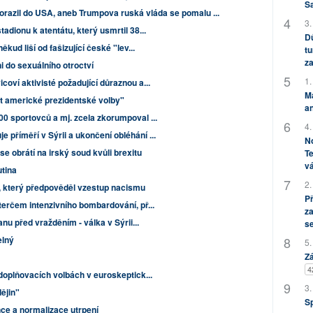
S
orazil do USA, aneb Trumpova ruská vláda se pomalu ...
3.
adionu k atentátu, který usmrtil 38...
Dů
ěkud liší od fašizující české "lev...
tu
za
i do sexuálního otroctví
1.
coví aktivisté požadující důraznou a...
M
it americké prezidentské volby"
an
0 sportovců a mj. zcela zkorumpoval ...
4.
příměří v Sýrii a ukončení obléhání ...
No
e obrátí na irský soud kvůli brexitu
Te
vá
tina
2.
4, který předpověděl vzestup nacismu
P
terčem intenzivního bombardování, př...
za
nu před vražděním - válka v Sýrii...
s
elný
5.
Zá
4
doplňovacích volbách v euroskeptick...
3.
ějin"
S
ce a normalizace utrpení