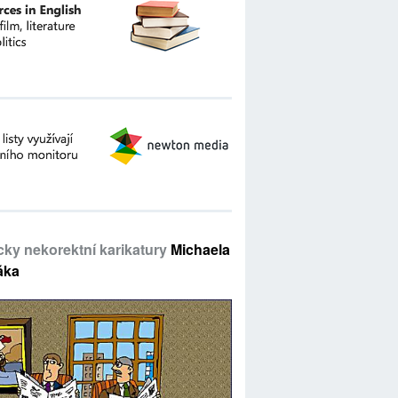
icky nekorektní karikatury
Michaela
áka