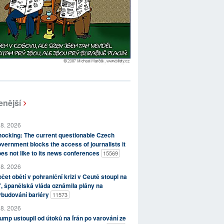
enější
 8. 2026
ocking: The current questionable Czech
vernment blocks the access of journalists it
es not like to its news conferences
15569
 8. 2026
čet obětí v pohraniční krizi v Ceutě stoupl na
, španělská vláda oznámila plány na
ybudování bariéry
11573
 8. 2026
ump ustoupil od útoků na Írán po varování ze