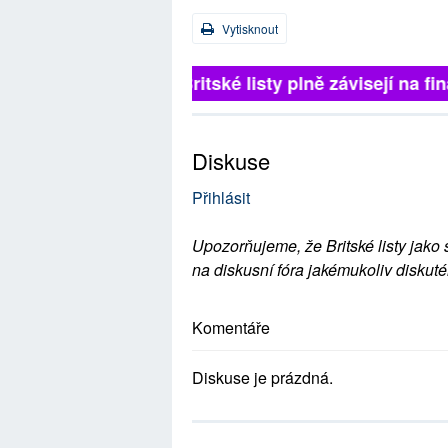
Vytisknout
Britské listy plně závisejí na 
Diskuse
Přihlásit
Upozorňujeme, že Britské listy jako 
na diskusní fóra jakémukoliv diskuté
Komentáře
Diskuse je prázdná.