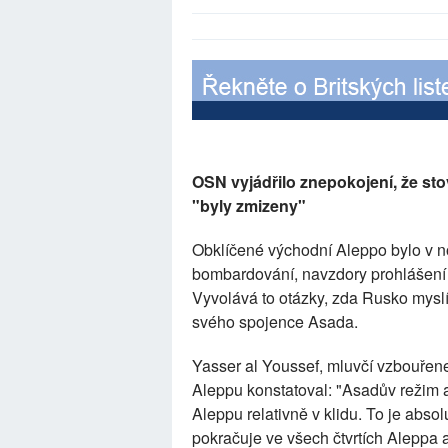
OSN vyjádřilo znepokojení, že st
"byly zmizeny"
Obklíčené východní Aleppo bylo v no
bombardování, navzdory prohlášení
Vyvolává to otázky, zda Rusko myslí
svého spojence Asada.
Yasser al Youssef, mluvčí vzbouřen
Aleppu konstatoval: "Asadův režim a
Aleppu relativně v klidu. To je abs
pokračuje ve všech čtvrtích Aleppa a