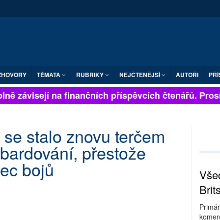
ZHOVORY
TÉMATA
RUBRIKY
NEJČTENĚJŠÍ
AUTOŘI
PŘÍ
lně závisejí na finančních příspěvcích čtenářů. Prosím
se stalo znovu terčem
bardování, přestože
nec bojů
Všec
Brit
Primár
komerc