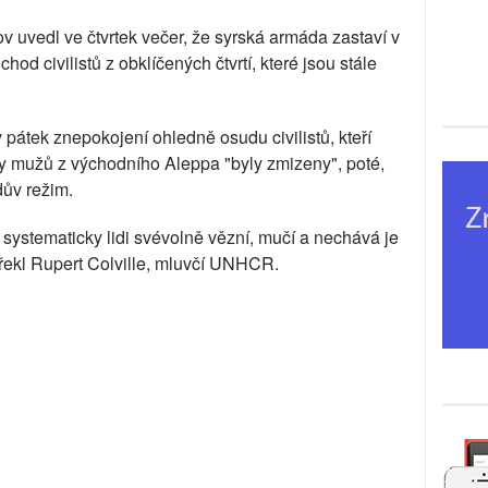
v uvedl ve čtvrtek večer, že syrská armáda zastaví v
od civilistů z obklíčených čtvrtí, které jsou stále
 pátek znepokojení ohledně osudu civilistů, kteří
ky mužů z východního Aleppa "byly zmizeny", poté,
dův režim.
systematicky lidi svévolně vězní, mučí a nechává je
řekl Rupert Colville, mluvčí UNHCR.