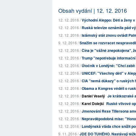
Obsah vydání | 12. 12. 2016
12. 12. 2016 /
Východní Aleppo: Děti a ženy v 
12. 12. 2016 /
Ruská televize oznámila pád vých
12. 12. 2016 /
Islámský stát znovu ovládl Pa
9. 12. 2016 /
Snažím se rozvracet nespravedli
12. 12. 2016 /
Čína je "vážně znepokojena", ž
12. 12. 2016 /
Trump "nepotřebuje informační 
12. 12. 2016 /
Útočník v Londýně: "Chci zabít
12. 12. 2016 /
UNICEF: "Všechny děti" v Alep
12. 12. 2016 /
CIA "nemá důkazy" o ruských 
12. 12. 2016 /
Obama a Kongres věděli o ruské
12. 12. 2016 /
Daniel Veselý
Je krátkozraké a
12. 12. 2016 /
Karel Dolejší
Ruské vlivové op
12. 12. 2016 /
Jmenování Rexe Tillersona amer
12. 12. 2016 /
Nepravděpodobná mise: "Honorá
12. 12. 2016 /
Londýnská vláda chce snížit poč
9. 11. 2016 /
JDE DO TUHÉHO. Nastávají těžké 