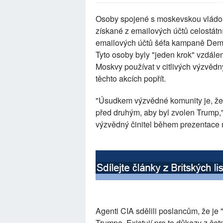
Osoby spojené s moskevskou vládou
získané z emailových účtů celostátní
emailových účtů šéfa kampaně Demokr
Tyto osoby byly "jeden krok" vzdálen
Moskvy používat v citlivých výzvědn
těchto akcích popřít.
"Úsudkem výzvědné komunity je, že
před druhým, aby byl zvolen Trump,
výzvědný činitel během prezentace 
Agenti CIA sdělili poslancům, že je
Trumpa. Existují pro to důkazy z čet