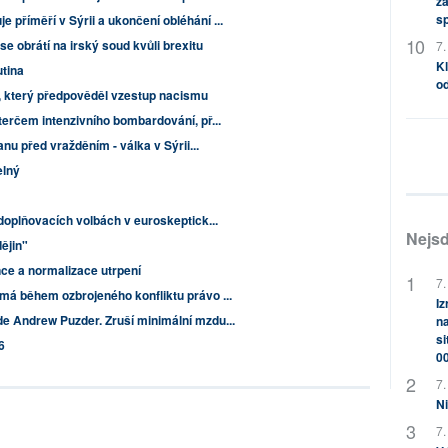
za
s
příměří v Sýrii a ukončení obléhání ...
e obrátí na irský soud kvůli brexitu
7.
Kl
tina
od
4, který předpověděl vzestup nacismu
terčem intenzivního bombardování, př...
nu před vražděním - válka v Sýrii...
elný
doplňovacích volbách v euroskeptick...
Nejsd
ějin"
ce a normalizace utrpení
7.
á během ozbrojeného konfliktu právo ...
Iz
 Andrew Puzder. Zruší minimální mzdu...
na
si
6
0
7.
Ni
7.