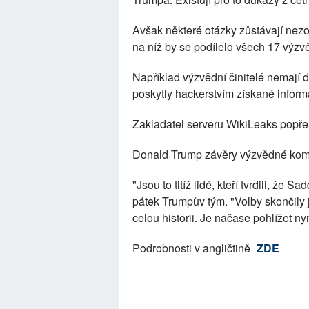
Avšak některé otázky zůstávají nezo
na níž by se podílelo všech 17 výzvě
Například výzvědní činitelé nemají dů
poskytly hackerstvím získané infor
Zakladatel serveru WikiLeaks popřel
Donald Trump závěry výzvědné komu
"Jsou to titíž lidé, kteří tvrdili, 
pátek Trumpův tým. "Volby skončily j
celou historii. Je načase pohlížet n
Podrobnosti v angličtině
ZDE