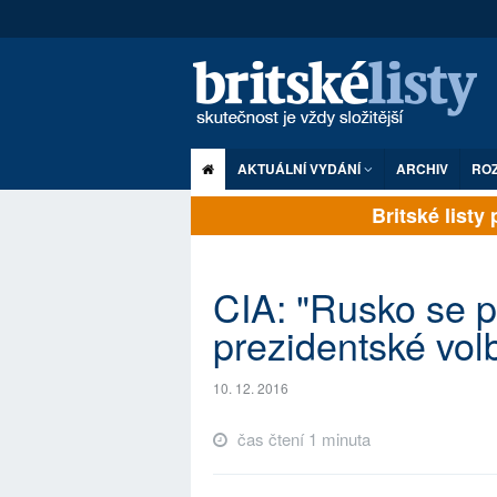
AKTUÁLNÍ VYDÁNÍ
ARCHIV
RO
Britské listy pl
CIA: "Rusko se p
prezidentské vol
10. 12. 2016
čas čtení 1 minuta