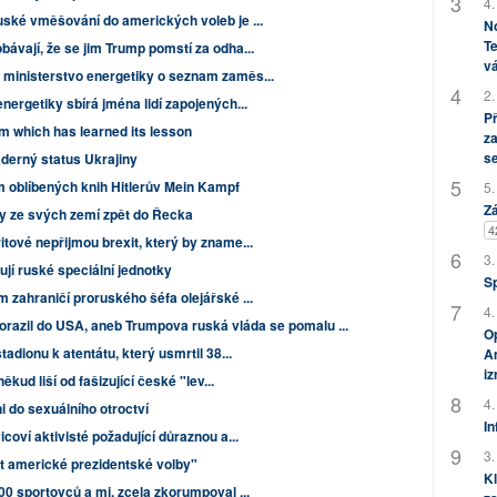
4.
ské vměšování do amerických voleb je ...
No
Te
ávají, že se jim Trump pomstí za odha...
vá
ministerstvo energetiky o seznam zaměs...
2.
ergetiky sbírá jména lidí zapojených...
P
sm which has learned its lesson
za
s
derný status Ukrajiny
nam oblíbených knih Hitlerův Mein Kampf
5.
Zá
ky ze svých zemí zpět do Řecka
4
tové nepřijmou brexit, který by zname...
3.
jují ruské speciální jednotky
S
 zahraničí proruského šéfa olejářské ...
4.
orazil do USA, aneb Trumpova ruská vláda se pomalu ...
Op
adionu k atentátu, který usmrtil 38...
Am
i
ěkud liší od fašizující české "lev...
4.
i do sexuálního otroctví
In
coví aktivisté požadující důraznou a...
3.
it americké prezidentské volby"
Kl
0 sportovců a mj. zcela zkorumpoval ...