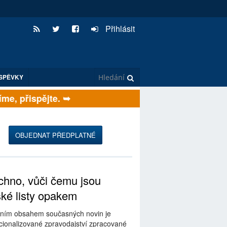
Přihlásit
SPĚVKY
e, přispějte. ➥
OBJEDNAT PŘEDPLATNÉ
hno, vůči čemu jsou
ské listy opakem
ním obsahem současných novin je
ionalizované zpravodajství zpracované