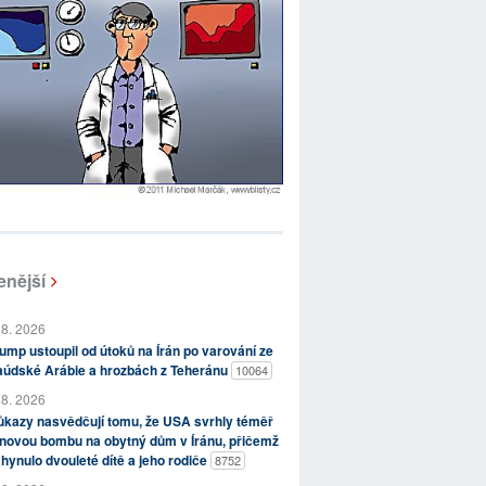
enější
 8. 2026
ump ustoupil od útoků na Írán po varování ze
aúdské Arábie a hrozbách z Teheránu
10064
 8. 2026
kazy nasvědčují tomu, že USA svrhly téměř
novou bombu na obytný dům v Íránu, přičemž
hynulo dvouleté dítě a jeho rodiče
8752