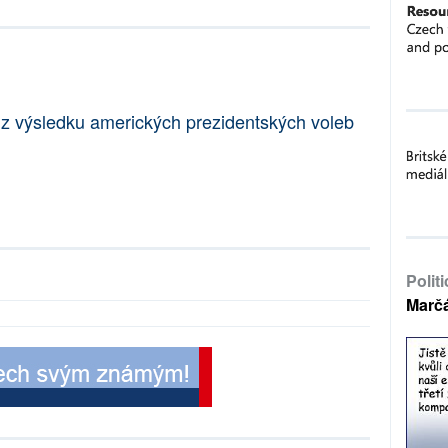
it z výsledku amerických prezidentských voleb
Polit
Marč