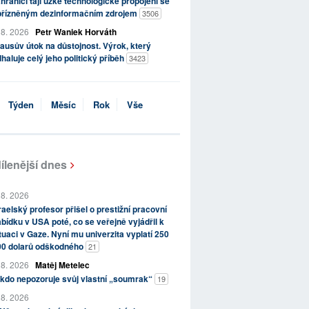
hraničí tají úzké technologické propojení se
přízněným dezinformačním zdrojem
3506
 8. 2026
Petr Waniek Horváth
ausův útok na důstojnost. Výrok, který
haluje celý jeho politický příběh
3423
Týden
Měsíc
Rok
Vše
ílenější dnes
 8. 2026
raelský profesor přišel o prestižní pracovní
bídku v USA poté, co se veřejně vyjádřil k
tuaci v Gaze. Nyní mu univerzita vyplatí 250
00 dolarů odškodného
21
 8. 2026
Matěj Metelec
kdo nepozoruje svůj vlastní „soumrak“
19
 8. 2026