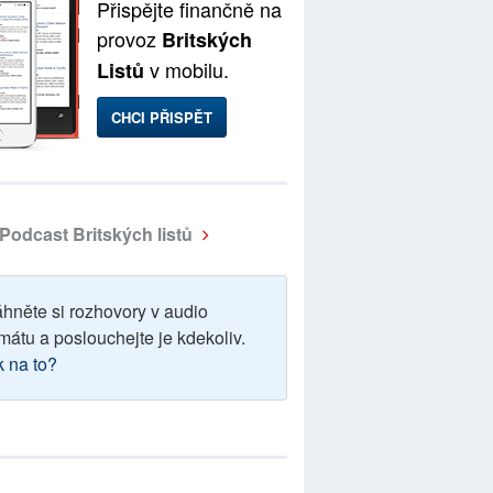
Přispějte finančně na
provoz
Britských
v mobilu.
Listů
CHCI PŘISPĚT
Podcast Britských listů
áhněte si rozhovory v audio
mátu a poslouchejte je kdekoliv.
k na to?