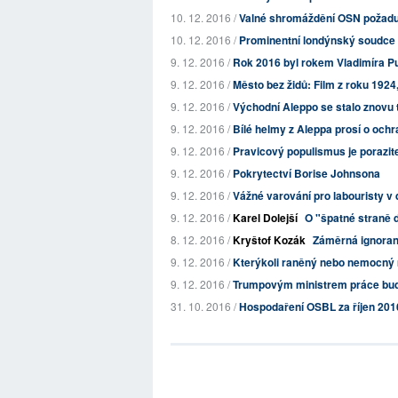
10. 12. 2016 /
Valné shromáždění OSN požaduje 
10. 12. 2016 /
Prominentní londýnský soudce s
9. 12. 2016 /
Rok 2016 byl rokem Vladimíra Pu
9. 12. 2016 /
Město bez židů: Film z roku 192
9. 12. 2016 /
Východní Aleppo se stalo znovu 
9. 12. 2016 /
Bílé helmy z Aleppa prosí o ochra
9. 12. 2016 /
Pravicový populismus je porazit
9. 12. 2016 /
Pokrytectví Borise Johnsona
9. 12. 2016 /
Vážné varování pro labouristy v 
9. 12. 2016 /
Karel Dolejší
O "špatné straně d
8. 12. 2016 /
Kryštof Kozák
Záměrná ignoran
9. 12. 2016 /
Kterýkoli raněný nebo nemocný m
9. 12. 2016 /
Trumpovým ministrem práce bude
31. 10. 2016 /
Hospodaření OSBL za říjen 201