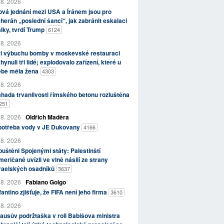
 8. 2026
vá jednání mezi USA a Íránem jsou pro
herán „poslední šancí“, jak zabránit eskalaci
lky, tvrdí Trump
6124
 8. 2026
ři výbuchu bomby v moskevské restauraci
hynuli tři lidé; explodovalo zařízení, které u
ebe měla žena
4303
 8. 2026
hada trvanlivosti římského betonu rozluštěna
251
 8. 2026
Oldřich Maděra
potřeba vody v JE Dukovany
4166
 8. 2026
uštěni Spojenými státy: Palestinští
eričané uvízli ve vlně násilí ze strany
zraelských osadníků
3637
 8. 2026
Fabiano Golgo
fantino zjišťuje, že FIFA není jeho firma
3610
 8. 2026
ausův podržtaška v roli Babišova ministra