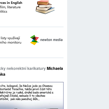
icky nekorektní karikatury
Michaela
áka