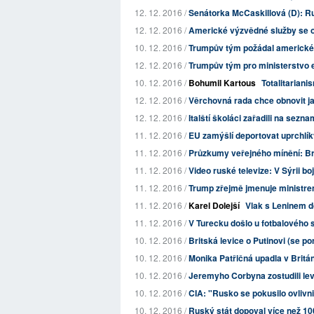
12. 12. 2016 /
Senátorka McCaskillová (D): Ru
12. 12. 2016 /
Americké výzvědné služby se ob
10. 12. 2016 /
Trumpův tým požádal americké 
12. 12. 2016 /
Trumpův tým pro ministerstvo en
10. 12. 2016 /
Bohumil Kartous
Totalitariani
12. 12. 2016 /
Věrchovná rada chce obnovit ja
12. 12. 2016 /
Italští školáci zařadili na sez
11. 12. 2016 /
EU zamýšlí deportovat uprchlí
11. 12. 2016 /
Průzkumy veřejného mínění: Bri
11. 12. 2016 /
Video ruské televize: V Sýrii bo
11. 12. 2016 /
Trump zřejmě jmenuje ministrem
11. 12. 2016 /
Karel Dolejší
Vlak s Leninem d
11. 12. 2016 /
V Turecku došlo u fotbalového st
10. 12. 2016 /
Britská levice o Putinovi (se pon
10. 12. 2016 /
Monika Patřičná upadla v Britán
10. 12. 2016 /
Jeremyho Corbyna zostudili levi
10. 12. 2016 /
CIA: "Rusko se pokusilo ovlivn
10. 12. 2016 /
Ruský stát dopoval více než 100