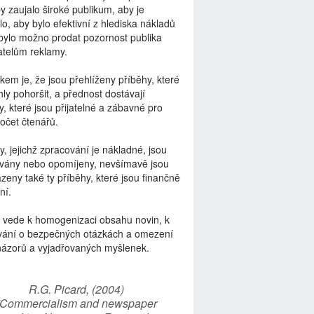
by zaujalo široké publikum, aby je
lo, aby bylo efektivní z hlediska nákladů
bylo možno prodat pozornost publika
telům reklamy.
kem je, že jsou přehlíženy příběhy, které
ly pohoršit, a přednost dostávají
y, které jsou přijatelné a zábavné pro
počet čtenářů.
y, jejichž zpracování je nákladné, jsou
vány nebo opomíjeny, nevšímavě jsou
zeny také ty příběhy, které jsou finančně
ní.
 vede k homogenizaci obsahu novin, k
vání o bezpečných otázkách a omezení
názorů a vyjadřovaných myšlenek.
R.G. Picard, (2004)
“Commercialism and newspaper