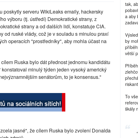
tak, a
pobavi
 poskytly serveru WikiLeaks emaily, hackersky
a aby 
ho výboru (tj. ústředí) Demokratické strany, z
zadava
atické strany a od dalších lidí, konstatuje CIA.
y od ruské vlády, což je v souladu s minulou praxí
Výsled
ých operacích "prostředníky", aby mohla účast na
by moh
příběh
větší 
 cílem Ruska bylo dát přednost jednomu kandidátu
Příběh
" konstatoval minulý týden jeden vysoký americký
zlehčo
nejvýznamnějším senátorům, to je konsensus."
přechá
riskant
To vše
refero
škály 
 "zcela jasné", že cílem Ruska bylo zvolení Donalda
ných zdrojů.