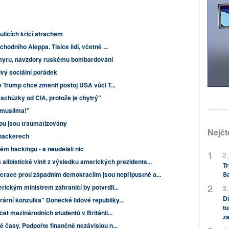
ulicích křičí strachem
odního Aleppa. Tisíce lidí, včetně ...
lmyru, navzdory ruskému bombardování
vý sociální pořádek
e Trump chce změnit postoj USA vůči T...
schůzky od CIA, protože je chytrý"
 muslima!"
pu jsou traumatizovány
Nejčt
hackerech
m hackingu - a neudělali nic
2.
 alibistické vinit z výsledku amerických prezidents...
Tr
S
erace proti západním demokraciím jsou nepřípustné a...
ickým ministrem zahraničí by potvrdil...
3.
Dů
rní konzulka" Doněcké lidové republiky...
tu
et mezinárodních studentů v Británii...
za
časy. Podpořte finančně nezávislou n...