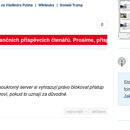
za Vladimíra Putina
|
Wikileaks
|
Donald Trump
0
finančních příspěvcích čtenářů. Prosíme, přispějte. ➥
St
soukromý server si vyhrazují právo blokovat přístup
for
rovi, pokud to uznají za důvodné.
Ja
nejnovější
oblíbené