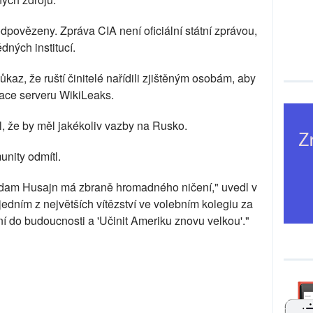
dpovězeny. Zpráva CIA není oficiální státní zprávou,
dných institucí.
kaz, že ruští činitelé nařídili zjištěným osobám, aby
mace serveru WikiLeaks.
, že by měl jakékoliv vazby na Rusko.
nity odmítl.
že Saddam Husajn má zbraně hromadného ničení," uvedl v
edním z největších vítězství ve volebním kolegiu za
yní do budoucnosti a 'Učinit Ameriku znovu velkou'."