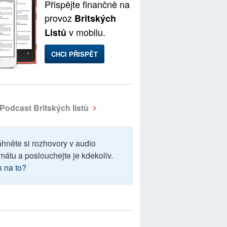
Přispějte finančně na
provoz
Britských
v mobilu.
Listů
CHCI PŘISPĚT
Podcast Britských listů
áhněte si rozhovory v audio
mátu a poslouchejte je kdekoliv.
k na to?