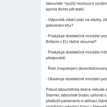
labouristé "využijí rezoluce k vyvíj
splnila těchto pět testů:
- Odpovídá vládní plán na otázky, zd
jednotném trhu?
- Poskytuje dostatečné množství pod
Británie z EU řádně zkoumat?
- Poskytuje dostatečné množství in
předpovědi:
- Řeší znepokojení decentralizovan
- Obsahuje dostatečné množství pod
Pokud labouristická strana nebude s
Starmer, labouristé budou usilovat 
předložit parlamentu k aktivaci člá
probíhající odvolací řízení u Nejvyš