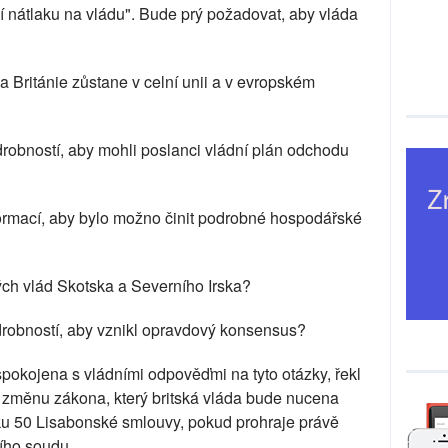
ení nátlaku na vládu". Bude prý požadovat, aby vláda
a Británie zůstane v celní unii a v evropském
robností, aby mohli poslanci vládní plán odchodu
formací, aby bylo možno činit podrobné hospodářské
ých vlád Skotska a Severního Irska?
robností, aby vznikl opravdový konsensus?
pokojena s vládními odpověďmi na tyto otázky, řekl
o změnu zákona, který britská vláda bude nucena
nku 50 Lisabonské smlouvy, pokud prohraje právě
šího soudu.