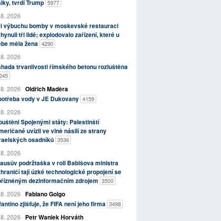
lky, tvrdí Trump
5977
 8. 2026
ři výbuchu bomby v moskevské restauraci
hynuli tři lidé; explodovalo zařízení, které u
ebe měla žena
4290
 8. 2026
hada trvanlivosti římského betonu rozluštěna
245
 8. 2026
Oldřich Maděra
potřeba vody v JE Dukovany
4159
 8. 2026
uštěni Spojenými státy: Palestinští
eričané uvízli ve vlně násilí ze strany
zraelských osadníků
3536
 8. 2026
ausův podržtaška v roli Babišova ministra
hraničí tají úzké technologické propojení se
přízněným dezinformačním zdrojem
3500
 8. 2026
Fabiano Golgo
fantino zjišťuje, že FIFA není jeho firma
3498
 8. 2026
Petr Waniek Horváth