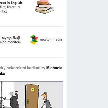
icky nekorektní karikatury
Michaela
áka