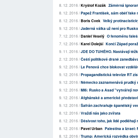
8. 12. 2016 /
Kryštof Kozák
Záměrná ignoran
8. 12. 2016 /
Papež František, sám oběť fake n
8. 12. 2016 /
Boris Cvek
Velký protinacistic
9. 12. 2016 /
Jaderná válka už není pro Rusko
7. 12. 2016 /
Daniel Veselý
O fenoménu faleš
7. 12. 2016 /
Karel Dolejší
Končí Západ poraže
9. 11. 2016 /
JDE DO TUHÉHO. Nastávají těžké 
2. 12. 2016 /
Čeští politikové drsně zanedbáva
9. 12. 2016 /
Le Penová chce blokovat vzdělává
9. 12. 2016 /
Propagandistická televize RT získ
9. 12. 2016 /
Německo zaznamenává prudký ná
9. 12. 2016 /
MI6: Rusko a Asad "vytvářejí nov
9. 12. 2016 /
Afghánské a americké představit
9. 12. 2016 /
Šafrán zachraňuje španělský ven
8. 12. 2016 /
Vraždí nás jako zvířata
8. 12. 2016 /
Děsivost toho, jak lidé podléhají
8. 12. 2016 /
Pavel Urban
Palestina a Izrael
8. 12. 2016 /
Trump: Americká rozvědka obvini