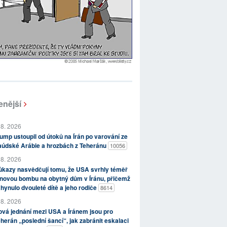
enější
 8. 2026
ump ustoupil od útoků na Írán po varování ze
aúdské Arábie a hrozbách z Teheránu
10056
 8. 2026
kazy nasvědčují tomu, že USA svrhly téměř
novou bombu na obytný dům v Íránu, přičemž
hynulo dvouleté dítě a jeho rodiče
8614
 8. 2026
vá jednání mezi USA a Íránem jsou pro
herán „poslední šancí“, jak zabránit eskalaci