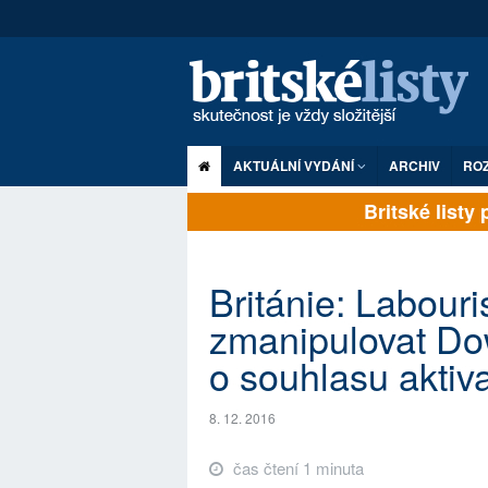
AKTUÁLNÍ VYDÁNÍ
ARCHIV
RO
Britské listy pl
Británie: Labouri
zmanipulovat Dow
o souhlasu aktiv
8. 12. 2016
čas čtení 1 minuta