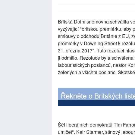
Britská Dolní sněmovna schválila ve 
vyzývající "britskou premiérku, aby p
smlouvy o odchodu Británie z EU, zv
premiérky v Downing Street k rezoluc
31. března 2017". Tuto rezoluci hl
ji odmítlo. Rezoluce byla schválena
labouristických poslanců, nestor Kon
zelených a všichni poslanci Skotské 
Šéf liberálních demokratů Tim Farro
umlčet". Keir Starmer, stínový labour