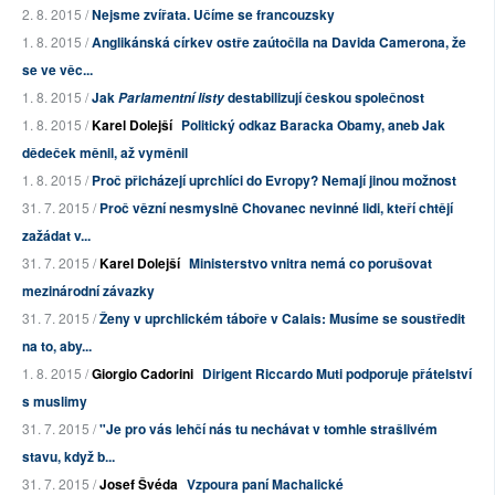
2. 8. 2015 /
Nejsme zvířata. Učíme se francouzsky
1. 8. 2015 /
Anglikánská církev ostře zaútočila na Davida Camerona, že
se ve věc...
1. 8. 2015 /
Jak
destabilizují českou společnost
Parlamentní listy
1. 8. 2015 /
Karel Dolejší
Politický odkaz Baracka Obamy, aneb Jak
dědeček měnil, až vyměnil
1. 8. 2015 /
Proč přicházejí uprchlíci do Evropy? Nemají jinou možnost
31. 7. 2015 /
Proč vězní nesmyslně Chovanec nevinné lidi, kteří chtějí
zažádat v...
31. 7. 2015 /
Karel Dolejší
Ministerstvo vnitra nemá co porušovat
mezinárodní závazky
31. 7. 2015 /
Ženy v uprchlickém táboře v Calais: Musíme se soustředit
na to, aby...
1. 8. 2015 /
Giorgio Cadorini
Dirigent Riccardo Muti podporuje přátelství
s muslimy
31. 7. 2015 /
"Je pro vás lehčí nás tu nechávat v tomhle strašlivém
stavu, když b...
31. 7. 2015 /
Josef Švéda
Vzpoura paní Machalické