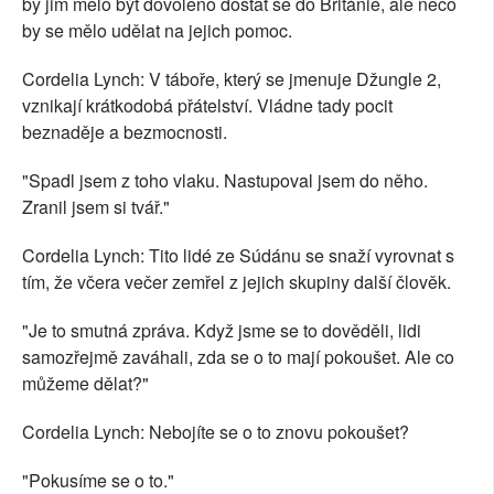
by jim mělo být dovoleno dostat se do Británie, ale něco
by se mělo udělat na jejich pomoc.
Cordelia Lynch: V táboře, který se jmenuje Džungle 2,
vznikají krátkodobá přátelství. Vládne tady pocit
beznaděje a bezmocnosti.
"Spadl jsem z toho vlaku. Nastupoval jsem do něho.
Zranil jsem si tvář."
Cordelia Lynch: Tito lidé ze Súdánu se snaží vyrovnat s
tím, že včera večer zemřel z jejich skupiny další člověk.
"Je to smutná zpráva. Když jsme se to dověděli, lidi
samozřejmě zaváhali, zda se o to mají pokoušet. Ale co
můžeme dělat?"
Cordelia Lynch: Nebojíte se o to znovu pokoušet?
"Pokusíme se o to."