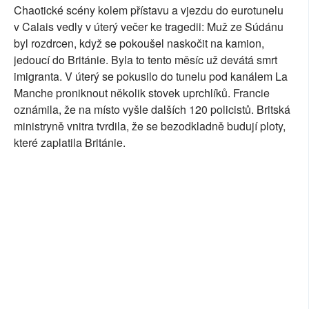
Chaotické scény kolem přístavu a vjezdu do eurotunelu
SOCIÁLNÍ SÍTĚ
v Calais vedly v úterý večer ke tragedii: Muž ze Súdánu
byl rozdrcen, když se pokoušel naskočit na kamion,
RUBRIKY
jedoucí do Británie. Byla to tento měsíc už devátá smrt
imigranta. V úterý se pokusilo do tunelu pod kanálem La
PLNÁ VERZE STRÁNEK
Manche proniknout několik stovek uprchlíků. Francie
oznámila, že na místo vyšle dalších 120 policistů. Britská
ministryně vnitra tvrdila, že se bezodkladně budují ploty,
které zaplatila Británie.