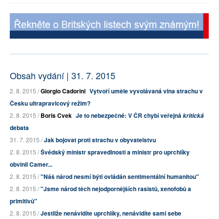
Obsah vydání | 31. 7. 2015
2. 8. 2015 /
Giorgio Cadorini
Vytvoří uměle vyvolávaná vlna strachu v
Česku ultrapravicový režim?
2. 8. 2015 /
Boris Cvek
Je to nebezpečné: V ČR chybí veřejná
kritická
debata
31. 7. 2015 /
Jak bojovat proti strachu v obyvatelstvu
2. 8. 2015 /
Švédský ministr spravedlnosti a ministr pro uprchlíky
obvinil Camer...
2. 8. 2015 /
"Náš národ nesmí býti ovládán sentimentální humanitou"
2. 8. 2015 /
"Jsme národ těch nejodpornějších rasistů, xenofobů a
primitivů"
2. 8. 2015 /
Jestliže nenávidíte uprchlíky, nenávidíte sami sebe