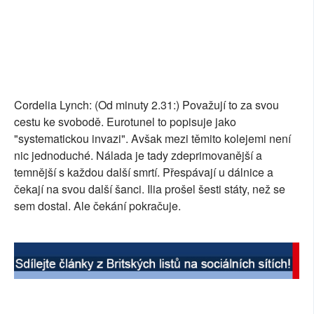
Cordelia Lynch: (Od minuty 2.31:) Považují to za svou
cestu ke svobodě. Eurotunel to popisuje jako
"systematickou invazi". Avšak mezi těmito kolejemi není
nic jednoduché. Nálada je tady zdeprimovanější a
temnější s každou další smrtí. Přespávají u dálnice a
čekají na svou další šanci. Ilia prošel šesti státy, než se
sem dostal. Ale čekání pokračuje.