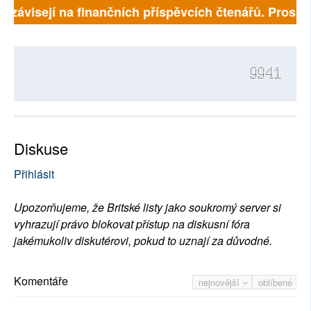
ě závisejí na finančních příspěvcích čtenářů. Prosíme
9941
Diskuse
Přihlásit
Upozorňujeme, že Britské listy jako soukromý server si
vyhrazují právo blokovat přístup na diskusní fóra
jakémukoliv diskutérovi, pokud to uznají za důvodné.
Komentáře
nejnovější
oblíbené