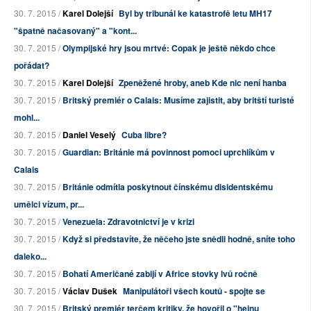
30. 7. 2015 /
Karel Dolejší
Byl by tribunál ke katastrofě letu MH17
"špatně načasovaný" a "kont...
30. 7. 2015 /
Olympijské hry jsou mrtvé: Copak je ještě někdo chce
pořádat?
30. 7. 2015 /
Karel Dolejší
Zpeněžené hroby, aneb Kde nic není hanba
30. 7. 2015 /
Britský premiér o Calais: Musíme zajistit, aby britští turisté
mohl...
30. 7. 2015 /
Daniel Veselý
Cuba libre?
30. 7. 2015 /
Guardian: Británie má povinnost pomoci uprchlíkům v
Calais
30. 7. 2015 /
Británie odmítla poskytnout čínskému disidentskému
umělci vízum, pr...
30. 7. 2015 /
Venezuela: Zdravotnictví je v krizi
30. 7. 2015 /
Když si představíte, že něčeho jste snědli hodně, sníte toho
daleko...
30. 7. 2015 /
Bohatí Američané zabijí v Africe stovky lvů ročně
30. 7. 2015 /
Václav Dušek
Manipulátoři všech koutů - spojte se
30. 7. 2015 /
Britský premiér terčem kritiky, že hovořil o "hejnu