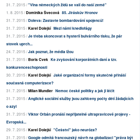
31. 7. 2015 /
"Vlna německých židů se valí do naší země"
1. 8. 2015 /
Dominika Švecová
85. Jiráskův Hronov
31. 7. 2015 /
Doleva: Zastavte bombardování spojenců!
31. 7. 2015 /
Karel Dolejší
Mezi námi knedlofágy
31. 7. 2015 /
Je třeba skoncovat s hysterií bulvárního tisku, že pár
stovek uprch...
24. 7. 2015 /
Jak poznat, že média lžou
31. 7. 2015 /
Boris Cvek
Ke zvyšování korporátních daní a tzv.
konkurenceschopnosti
30. 7. 2015 /
Karel Dolejší
Jaké organizační formy skutečně přináší
současná computerizace?
31. 7. 2015 /
Milan Mundier
Nemoc české politiky a jak ji léčit
31. 7. 2015 /
Anglické sociální služby jsou zahlceny počty dětí žádajících
o azyl
31. 7. 2015 /
Viktor Orbán pronáší nepřijatelné ultrapravicové projevy -
Evropská...
29. 7. 2015 /
Karel Dolejší
"Češství" jako neuróza?
31. 7. 2015 /
Google odmítá francouzský návrh na globalizaci "práva být