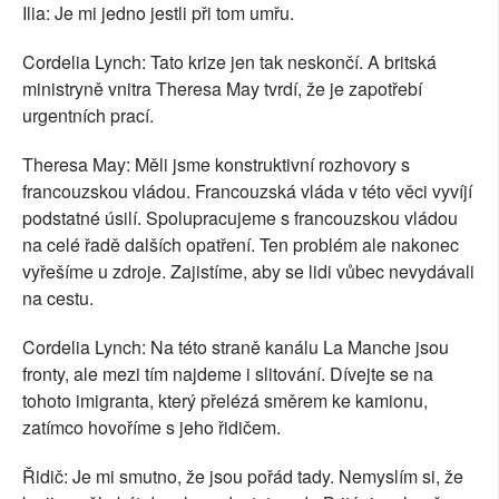
Ilia: Je mi jedno jestli při tom umřu.
Cordelia Lynch: Tato krize jen tak neskončí. A britská
ministryně vnitra Theresa May tvrdí, že je zapotřebí
urgentních prací.
Theresa May: Měli jsme konstruktivní rozhovory s
francouzskou vládou. Francouzská vláda v této věci vyvíjí
podstatné úsilí. Spolupracujeme s francouzskou vládou
na celé řadě dalších opatření. Ten problém ale nakonec
vyřešíme u zdroje. Zajistíme, aby se lidi vůbec nevydávali
na cestu.
Cordelia Lynch: Na této straně kanálu La Manche jsou
fronty, ale mezi tím najdeme i slitování. Dívejte se na
tohoto imigranta, který přelézá směrem ke kamionu,
zatímco hovoříme s jeho řidičem.
Řidič: Je mi smutno, že jsou pořád tady. Nemyslím si, že