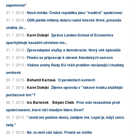
zapomenut"
31. 7. 2015 /
Nová média: Česká republika jako "tradiční" společnost
31. 7. 2015 /
OSN platila miliony dolarů ruské letecké firmě, přestože
věděla, že...
31. 7. 2015 /
Karel Dolejší
Zpráva London School of Economics
zpochybňuje kauzální závislost me...
31. 7. 2015 /
Zpravodajské služby a demokracie: Nový věk špionáže
31. 7. 2015 /
Finsko se připravuje k obraně Alandských ostrovů
31. 7. 2015 /
Vítáme snahy Rady EU řešit problém narůstající chudoby
seniorek
30. 7. 2015 /
Bohumil Kartous
O paralelních světech
30. 7. 2015 /
Karel Dolejší
Žijeme opravdu v "takové trošku složitější
počítačové hře"?
30. 7. 2015 /
Ivo Barteček
,
Štěpán Cháb
Proč stát nezasáhne proti
společnostem, které ničí mladým lidem život?
30. 7. 2015 /
"Jestli mě pošlete domů, zabijete mě. Lepší je, když umřu
tady."
30. 7. 2015 /
Ne, to není váš
. Prostě se mýlíte
názor