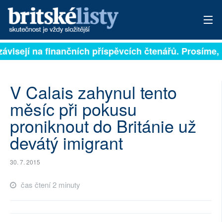
závisejí na finančních příspěvcích čtenářů. Prosíme, p
PŘIHLÁSIT
AKTUÁLNÍ VYDÁNÍ
V Calais zahynul tento
ARCHIV
měsíc při pokusu
proniknout do Británie už
ROZHOVORY
devátý imigrant
TÉMATA
30. 7. 2015
NEJČTENĚJŠÍ ZA 7 DNÍ
čas čtení 2 minuty
AUTOŘI
PŘÍSPĚVKY NA PROVOZ