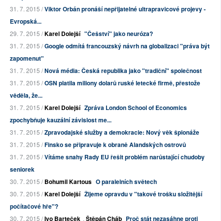
31. 7. 2015 /
Viktor Orbán pronáší nepřijatelné ultrapravicové projevy -
Evropská...
29. 7. 2015 /
Karel Dolejší
"Češství" jako neuróza?
31. 7. 2015 /
Google odmítá francouzský návrh na globalizaci "práva být
zapomenut"
31. 7. 2015 /
Nová média: Česká republika jako "tradiční" společnost
31. 7. 2015 /
OSN platila miliony dolarů ruské letecké firmě, přestože
věděla, že...
31. 7. 2015 /
Karel Dolejší
Zpráva London School of Economics
zpochybňuje kauzální závislost me...
31. 7. 2015 /
Zpravodajské služby a demokracie: Nový věk špionáže
31. 7. 2015 /
Finsko se připravuje k obraně Alandských ostrovů
31. 7. 2015 /
Vítáme snahy Rady EU řešit problém narůstající chudoby
seniorek
30. 7. 2015 /
Bohumil Kartous
O paralelních světech
30. 7. 2015 /
Karel Dolejší
Žijeme opravdu v "takové trošku složitější
počítačové hře"?
30. 7. 2015 /
Ivo Barteček
,
Štěpán Cháb
Proč stát nezasáhne proti