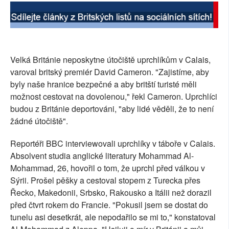
SOCIÁLNÍ SÍTĚ
RUBRIKY
Velká Británie neposkytne útočiště uprchlíkům v Calais,
PLNÁ VERZE STRÁNEK
varoval britský premiér David Cameron. "Zajistíme, aby
byly naše hranice bezpečné a aby britští turisté měli
možnost cestovat na dovolenou," řekl Cameron. Uprchlíci
budou z Británie deportováni, "aby lidé věděli, že to není
žádné útočiště".
Reportéři BBC interviewovali uprchlíky v táboře v Calais.
Absolvent studia anglické literatury Mohammad Al-
Mohammad, 26, hovořil o tom, že uprchl před válkou v
Sýrii. Prošel pěšky a cestoval stopem z Turecka přes
Řecko, Makedonii, Srbsko, Rakousko a Itálii než dorazil
před čtvrt rokem do Francie. "Pokusil jsem se dostat do
tunelu asi desetkrát, ale nepodařilo se mi to," konstatoval