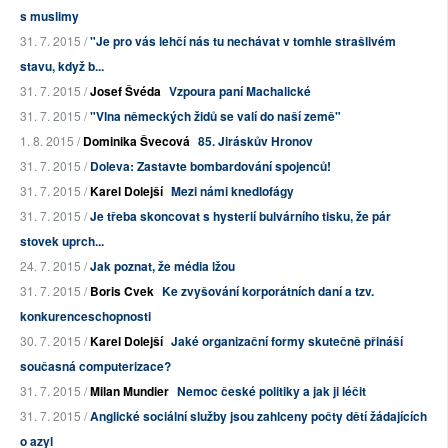
s muslimy
31. 7. 2015 /
"Je pro vás lehčí nás tu nechávat v tomhle strašlivém
stavu, když b...
31. 7. 2015 /
Josef Švéda
Vzpoura paní Machalické
31. 7. 2015 /
"Vlna německých židů se valí do naší země"
1. 8. 2015 /
Dominika Švecová
85. Jiráskův Hronov
31. 7. 2015 /
Doleva: Zastavte bombardování spojenců!
31. 7. 2015 /
Karel Dolejší
Mezi námi knedlofágy
31. 7. 2015 /
Je třeba skoncovat s hysterií bulvárního tisku, že pár
stovek uprch...
24. 7. 2015 /
Jak poznat, že média lžou
31. 7. 2015 /
Boris Cvek
Ke zvyšování korporátních daní a tzv.
konkurenceschopnosti
30. 7. 2015 /
Karel Dolejší
Jaké organizační formy skutečně přináší
současná computerizace?
31. 7. 2015 /
Milan Mundier
Nemoc české politiky a jak ji léčit
31. 7. 2015 /
Anglické sociální služby jsou zahlceny počty dětí žádajících
o azyl