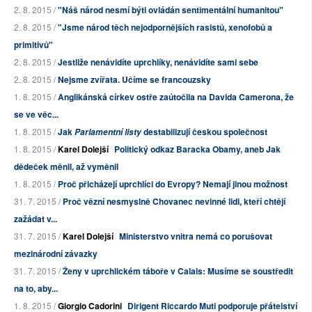
2. 8. 2015 /
"Náš národ nesmí býti ovládán sentimentální humanitou"
2. 8. 2015 /
"Jsme národ těch nejodpornějších rasistů, xenofobů a
primitivů"
2. 8. 2015 /
Jestliže nenávidíte uprchlíky, nenávidíte sami sebe
2. 8. 2015 /
Nejsme zvířata. Učíme se francouzsky
1. 8. 2015 /
Anglikánská církev ostře zaútočila na Davida Camerona, že
se ve věc...
1. 8. 2015 /
Jak
destabilizují českou společnost
Parlamentní listy
1. 8. 2015 /
Karel Dolejší
Politický odkaz Baracka Obamy, aneb Jak
dědeček měnil, až vyměnil
1. 8. 2015 /
Proč přicházejí uprchlíci do Evropy? Nemají jinou možnost
31. 7. 2015 /
Proč vězní nesmyslně Chovanec nevinné lidi, kteří chtějí
zažádat v...
31. 7. 2015 /
Karel Dolejší
Ministerstvo vnitra nemá co porušovat
mezinárodní závazky
31. 7. 2015 /
Ženy v uprchlickém táboře v Calais: Musíme se soustředit
na to, aby...
1. 8. 2015 /
Giorgio Cadorini
Dirigent Riccardo Muti podporuje přátelství