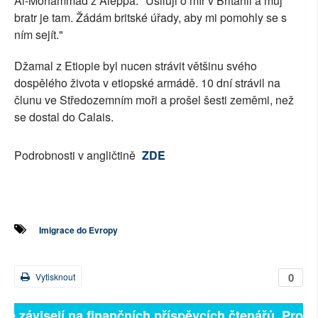
Al-Mohammad z Aleppa. "Usiluji o mír v Británii a můj
bratr je tam. Žádám britské úřady, aby mi pomohly se s
ním sejít."
Džamal z Etiopie byl nucen strávit většinu svého
dospělého života v etiopské armádě. 10 dní strávil na
člunu ve Středozemním moři a prošel šesti zeměmi, než
se dostal do Calais.
Podrobnosti v angličtině
ZDE
Imigrace do Evropy
0
Vytisknout
lně závisejí na finančních příspěvcích čtenářů. Prosím