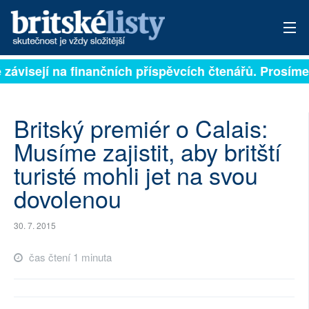
ě závisejí na finančních příspěvcích čtenářů. Prosíme,
PŘIHLÁSIT
AKTUÁLNÍ VYDÁNÍ
Britský premiér o Calais:
ARCHIV
Musíme zajistit, aby britští
turisté mohli jet na svou
ROZHOVORY
dovolenou
TÉMATA
30. 7. 2015
NEJČTENĚJŠÍ ZA 7 DNÍ
čas čtení 1 minuta
AUTOŘI
PŘÍSPĚVKY NA PROVOZ