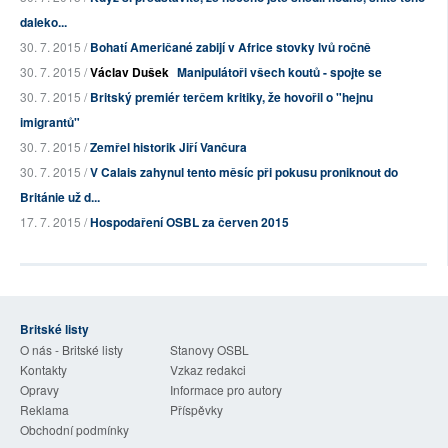
daleko...
30. 7. 2015 /
Bohatí Američané zabijí v Africe stovky lvů ročně
30. 7. 2015 /
Václav Dušek
Manipulátoři všech koutů - spojte se
30. 7. 2015 /
Britský premiér terčem kritiky, že hovořil o "hejnu
imigrantů"
30. 7. 2015 /
Zemřel historik Jiří Vančura
30. 7. 2015 /
V Calais zahynul tento měsíc při pokusu proniknout do
Británie už d...
17. 7. 2015 /
Hospodaření OSBL za červen 2015
Britské listy
O nás - Britské listy
Stanovy OSBL
Kontakty
Vzkaz redakci
Opravy
Informace pro autory
Reklama
Příspěvky
Obchodní podmínky