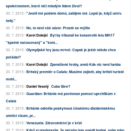
společnostem, které ničí mladým lidem život?
30. 7. 2015 /
"Jestli mě pošlete domů, zabijete mě. Lepší je, když umřu
tady."
30. 7. 2015 /
Ne, to není váš
. Prostě se mýlíte
názor
30. 7. 2015 /
Karel Dolejší
Byl by tribunál ke katastrofě letu MH17
"špatně načasovaný" a "kont...
30. 7. 2015 /
Olympijské hry jsou mrtvé: Copak je ještě někdo chce
pořádat?
30. 7. 2015 /
Karel Dolejší
Zpeněžené hroby, aneb Kde nic není hanba
30. 7. 2015 /
Britský premiér o Calais: Musíme zajistit, aby britští turisté
mohl...
30. 7. 2015 /
Daniel Veselý
Cuba libre?
30. 7. 2015 /
Guardian: Británie má povinnost pomoci uprchlíkům v
Calais
30. 7. 2015 /
Británie odmítla poskytnout čínskému disidentskému
umělci vízum, pr...
30. 7. 2015 /
Venezuela: Zdravotnictví je v krizi
30. 7. 2015 /
Když si představíte, že něčeho jste snědli hodně, sníte toho