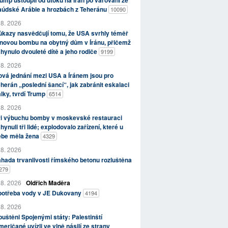
ump ustoupil od útoků na Írán po varování ze
aúdské Arábie a hrozbách z Teheránu
10090
 8. 2026
kazy nasvědčují tomu, že USA svrhly téměř
novou bombu na obytný dům v Íránu, přičemž
hynulo dvouleté dítě a jeho rodiče
9199
 8. 2026
vá jednání mezi USA a Íránem jsou pro
herán „poslední šancí“, jak zabránit eskalaci
lky, tvrdí Trump
6514
 8. 2026
ři výbuchu bomby v moskevské restauraci
hynuli tři lidé; explodovalo zařízení, které u
ebe měla žena
4329
 8. 2026
hada trvanlivosti římského betonu rozluštěna
279
 8. 2026
Oldřich Maděra
potřeba vody v JE Dukovany
4194
 8. 2026
uštěni Spojenými státy: Palestinští
eričané uvízli ve vlně násilí ze strany