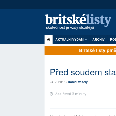
AKTUÁLNÍ VYDÁNÍ
ARCHIV
RO
Britské listy plně 
Před soudem stan
24. 7. 2015 /
Daniel Veselý
čas čtení 3 minuty