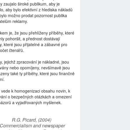
by zaujalo široké publikum, aby je
lo, aby bylo efektivní z hlediska nákladů
bylo možno prodat pozornost publika
telům reklamy.
kem je, že jsou přehlíženy příběhy, které
ly pohoršit, a přednost dostávají
y, které jsou přijatelné a zábavné pro
počet čtenářů.
y, jejichž zpracování je nákladné, jsou
vány nebo opomíjeny, nevšímavě jsou
zeny také ty příběhy, které jsou finančně
ní.
 vede k homogenizaci obsahu novin, k
vání o bezpečných otázkách a omezení
názorů a vyjadřovaných myšlenek.
R.G. Picard, (2004)
“Commercialism and newspaper