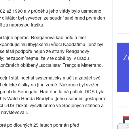
982 až 1990 a v průběhu jeho vlády bylo usmrceno
 diktátor byl vyveden ze soudní síně hned první den
il za naprostou frašku.
ní tajné operaci Reaganova kabinetu a měl
 expandujícímu libyjskému vůdci Kaddáfímu, jenž byl
 se těšil podpoře nejen ze strany Reaganovy
ády; nezapomínejme, že v té době byl v úřadu
ončinách oblíbený „socialista“ François Mitterrand.
cejní stát, nechal systematicky mučit a zabíjet své
 etnické čistky na jihu země. Nakonec byl svržen
prchl do Senegalu. Habrého tajná policie DDS byla
hts Watch Reeda Brodyho „jeho osobním gestapem“
níci DDS získali výcvik přímo ve Spojených státech a
ě navštěvovali.
Habré po dlouhých 25 letech pohnán před