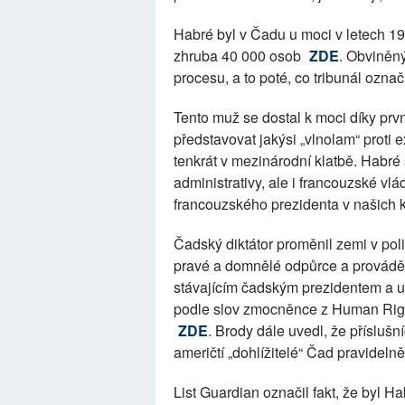
Habré byl v Čadu u moci v letech 1
zhruba 40 000 osob
ZDE
. Obviněný
procesu, a to poté, co tribunál označ
Tento muž se dostal k moci díky prv
představovat jakýsi „vlnolam“ proti
tenkrát v mezinárodní klatbě. Habré
administrativy, ale i francouzské vl
francouzského prezidenta v našich k
Čadský diktátor proměnil zemi v poli
pravé a domnělé odpůrce a prováděl
stávajícím čadským prezidentem a u
podle slov zmocněnce z Human Rig
ZDE
. Brody dále uvedl, že přísluš
američtí „dohlížitelé“ Čad pravideln
List Guardian označil fakt, že byl 