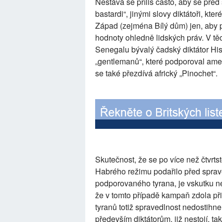
Nestává se příliš často, aby se před
bastardi“, jinými slovy diktátoři, kt
Západ (zejména Bílý dům) jen, aby
hodnoty ohledně lidských práv. V t
Senegalu bývalý čadský diktátor His
„gentlemanů“, které podporoval ame
se také přezdívá africký „Pinochet“.
Skutečnost, že se po více než čtvrtsto
Habrého režimu podařilo před spra
podporovaného tyrana, je vskutku nev
že v tomto případě kampaň zdola p
tyranů totiž spravedlnost nedostihne
především diktátorům, již nestojí, tak