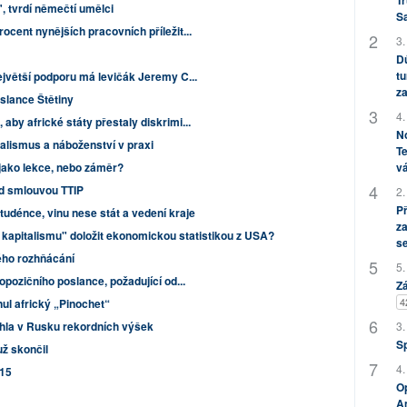
Tr
", tvrdí němečtí umělci
S
ocent nynějších pracovních příležit...
3.
Dů
tu
ejvětší podporu má levičák Jeremy C...
za
slance Štětiny
4.
by africké státy přestaly diskrimi...
No
alismus a náboženství v praxi
Te
jako lekce, nebo záměr?
vá
ad smlouvou TTIP
2.
P
tudénce, vinu nese stát a vedení kraje
za
 kapitalismu" doložit ekonomickou statistikou z USA?
s
tého rozhňácání
5.
opozičního poslance, požadující od...
Zá
4
ul africký „Pinochet“
áhla v Rusku rekordních výšek
3.
S
už skončil
4.
015
Op
Am