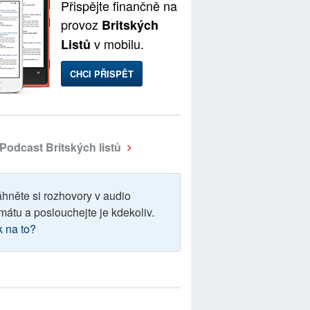
Přispějte finančně na
provoz
Britských
v mobilu.
Listů
CHCI PŘISPĚT
Podcast Britských listů
áhněte si rozhovory v audio
mátu a poslouchejte je kdekoliv.
k na to?