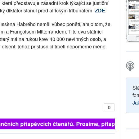
 která představuje zásadní krok týkající se justiční
ický diktátor stanul před africkým tribunálem
ZDE
.
Hissèna Habrého neměl vůbec ponětí, ani o tom, že
a Françoisem Mitterrandem. Tito dva státníci
který má na rukou krev 40 000 nevinných osob, a
disent, jehož příslušníci trpěli nepoměrně méně
St
for
Ja
0
nčních příspěvcích čtenářů. Prosíme, přispějte. ➥