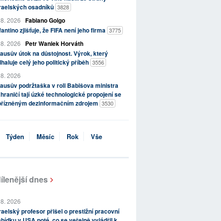
zraelských osadníků
3828
 8. 2026
Fabiano Golgo
fantino zjišťuje, že FIFA není jeho firma
3775
 8. 2026
Petr Waniek Horváth
ausův útok na důstojnost. Výrok, který
haluje celý jeho politický příběh
3556
 8. 2026
ausův podržtaška v roli Babišova ministra
hraničí tají úzké technologické propojení se
přízněným dezinformačním zdrojem
3530
Týden
Měsíc
Rok
Vše
ílenější dnes
 8. 2026
raelský profesor přišel o prestižní pracovní
bídku v USA poté, co se veřejně vyjádřil k