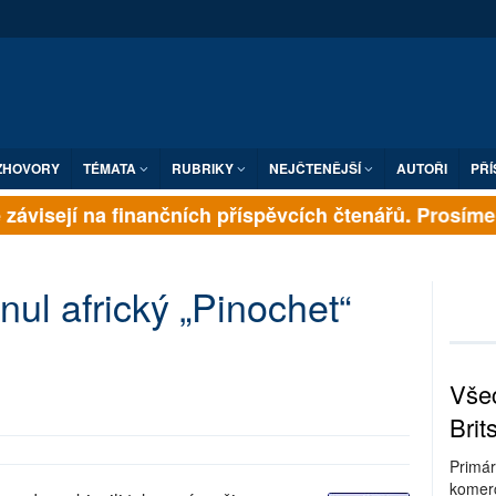
ZHOVORY
TÉMATA
RUBRIKY
NEJČTENĚJŠÍ
AUTOŘI
PŘÍ
závisejí na finančních příspěvcích čtenářů. Prosíme, p
ul africký „Pinochet“
Všec
Brit
Primár
komerc