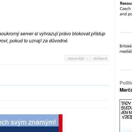
soukromý server si vyhrazují právo blokovat přístup
rovi, pokud to uznají za důvodné.
nejnovější
oblíbené
Polit
Marč