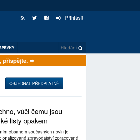
Přihlásit
SPĚVKY
řispějte. ➥
OBJEDNAT PŘEDPLATNÉ
hno, vůči čemu jsou
ské listy opakem
ním obsahem současných novin je
ionalizované zpravodajství zpracované