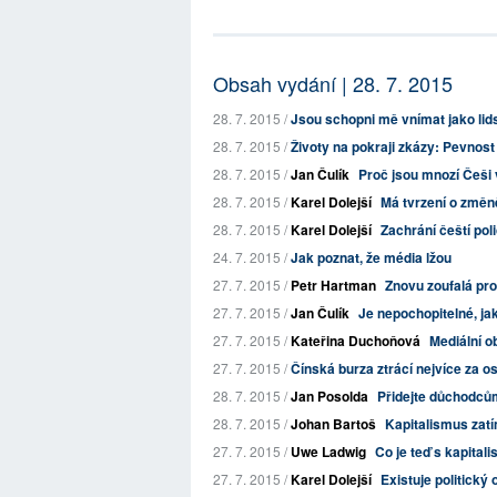
Obsah vydání | 28. 7. 2015
28. 7. 2015 /
Jsou schopni mě vnímat jako lid
28. 7. 2015 /
Životy na pokraji zkázy: Pevnost
28. 7. 2015 /
Jan Čulík
Proč jsou mnozí Češi 
28. 7. 2015 /
Karel Dolejší
Má tvrzení o změn
28. 7. 2015 /
Karel Dolejší
Zachrání čeští pol
24. 7. 2015 /
Jak poznat, že média lžou
27. 7. 2015 /
Petr Hartman
Znovu zoufalá pro
27. 7. 2015 /
Jan Čulík
Je nepochopitelné, jak
27. 7. 2015 /
Kateřina Duchoňová
Mediální 
27. 7. 2015 /
Čínská burza ztrácí nejvíce za o
28. 7. 2015 /
Jan Posolda
Přidejte důchodců
28. 7. 2015 /
Johan Bartoš
Kapitalismus zat
27. 7. 2015 /
Uwe Ladwig
Co je teď s kapitali
27. 7. 2015 /
Karel Dolejší
Existuje politický