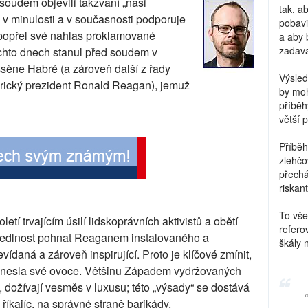
 soudem objevili takzvaní „naši
tak, a
eré v minulosti a v současnosti podporuje
pobavi
 popřel své nahlas proklamované
a aby 
zadava
ěchto dnech stanul před soudem v
sène Habré (a zároveň další z řady
Výsled
rický prezident Ronald Reagan), jemuž
by moh
příběh
větší 
Příběh
zlehčo
přechá
riskant
To vše
letí trvajícím úsilí lidskoprávních aktivistů a obětí
refero
vedlnost pohnat Reaganem instalovaného a
škály 
ídaná a zároveň inspirující. Proto je klíčové zmínit,
řinesla své ovoce. Většinu Západem vydržovaných
, dožívají vesměs v luxusu; této „výsady“ se dostává
 říkajíc, na správné straně barikády.