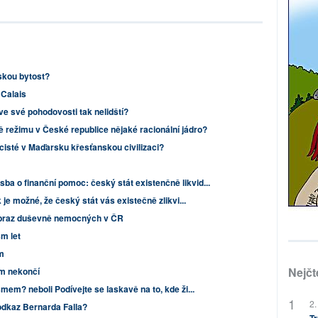
skou bytost?
 Calais
ve své pohodovosti tak nelidští?
ě režimu v České republice nějaké racionální jádro?
icisté v Maďarsku křesťanskou civilizaci?
sba o finanční pomoc: český stát existenčně likvid...
 je možné, že český stát vás existečně zlikvi...
obraz duševně nemocných v ČR
sm let
m
Nejčt
ím nekončí
smem? neboli Podívejte se laskavě na to, kde ži...
2.
 odkaz Bernarda Falla?