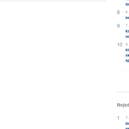
i
4.
In
7.
Kl
od
3.
Kl
za
s
Nejsd
7.
Iz
na