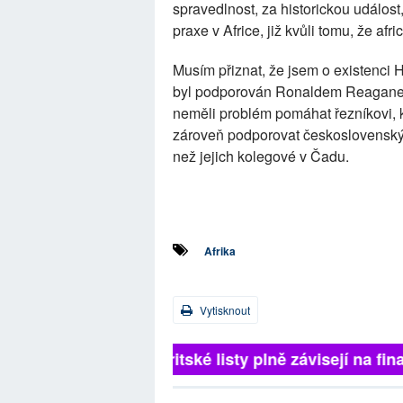
spravedlnost, za historickou událost,
praxe v Africe, již kvůli tomu, že afr
Musím přiznat, že jsem o existenci 
byl podporován Ronaldem Reaganem 
neměli problém pomáhat řezníkovi, 
zároveň podporovat československý 
než jejich kolegové v Čadu.
Afrika
Vytisknout
Britské listy plně závisejí na fina