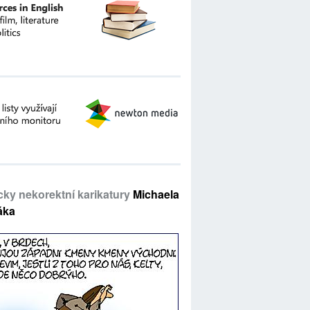
icky nekorektní karikatury
Michaela
áka