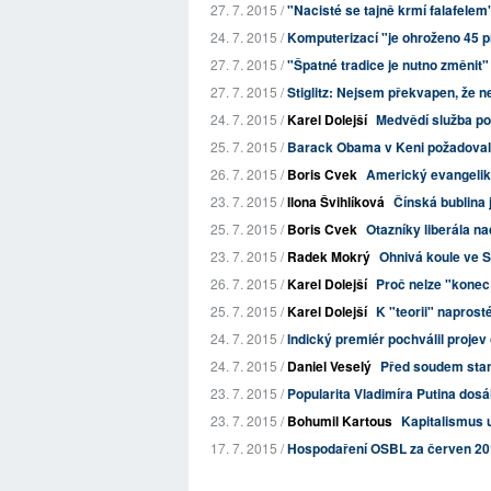
27. 7. 2015 /
"Nacisté se tajně krmí falafelem
24. 7. 2015 /
Komputerizací "je ohroženo 45 pr
27. 7. 2015 /
"Špatné tradice je nutno změnit"
27. 7. 2015 /
Stiglitz: Nejsem překvapen, že n
24. 7. 2015 /
Karel Dolejší
Medvědí služba po
25. 7. 2015 /
Barack Obama v Keni požadoval, a
26. 7. 2015 /
Boris Cvek
Americký evangelik
23. 7. 2015 /
Ilona Švihlíková
Čínská bublina 
25. 7. 2015 /
Boris Cvek
Otazníky liberála n
23. 7. 2015 /
Radek Mokrý
Ohnivá koule ve S
26. 7. 2015 /
Karel Dolejší
Proč nelze "konec
25. 7. 2015 /
Karel Dolejší
K "teorii" napros
24. 7. 2015 /
Indický premiér pochválil projev 
24. 7. 2015 /
Daniel Veselý
Před soudem stan
23. 7. 2015 /
Popularita Vladimíra Putina dos
23. 7. 2015 /
Bohumil Kartous
Kapitalismus 
17. 7. 2015 /
Hospodaření OSBL za červen 2