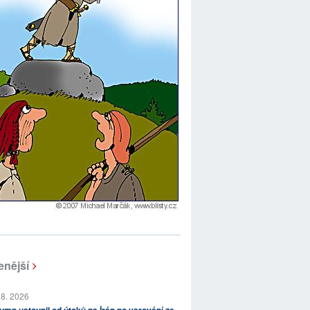
enější
 8. 2026