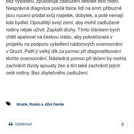
bez výsledků, způsobuje zadlužení desítek tisíc rodin.
Nesprávná diagnóza posílá tisíce lidí na smrt, příbuzně
jsou nuceni prodat svůj majetek, dobytek, a poté nemají
kde bydlet. Opouštějí svojí zemi, aby mohli zadlužené
rodiny nějak uživit. Zaplatit dluhy. Tímto článkem bych
chtěl apelovat na českou vládu, aby pokračovala v
projektu na podporu vyšetření nádorových onemocnění
v Gruzii. Patří jí velký dík za pomoc při diagnostikování
těchto onemocnění. Následná pomoc při léčení by mohla
zachránit životy spousty žen a tím také zachránit jejich
celé rodiny. Bez zbytečného zadlužení.
Gruzie, Rusko a Jižní Osetie
0
Vytisknout