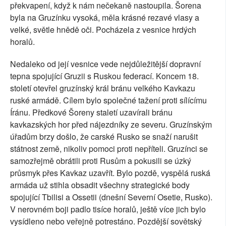
překvapení, když k nám nečekaně nastoupila. Šorena
byla na Gruzínku vysoká, měla krásné rezavé vlasy a
velké, světle hnědě oči. Pocházela z vesnice hrdých
horalů.
Nedaleko od její vesnice vede nejdůležitější dopravní
tepna spojující Gruzii s Ruskou federací. Koncem 18.
století otevřel gruzínský král bránu velkého Kavkazu
ruské armádě. Cílem bylo společné tažení proti sílícímu
Íránu. Předkové Šoreny staletí uzavírali bránu
kavkazských hor před nájezdníky ze severu. Gruzínským
úřadům brzy došlo, že carské Rusko se snaží narušit
státnost země, nikoliv pomoci proti nepříteli. Gruzínci se
samozřejmě obrátili proti Rusům a pokusili se úzký
průsmyk přes Kavkaz uzavřít. Bylo pozdě, vyspělá ruská
armáda už stihla obsadit všechny strategické body
spojující Tbilisi a Ossetii (dnešní Severní Osetie, Rusko).
V nerovném boji padlo tisíce horalů, ještě více jich bylo
vysídleno nebo veřejně potrestáno. Pozdější sovětský