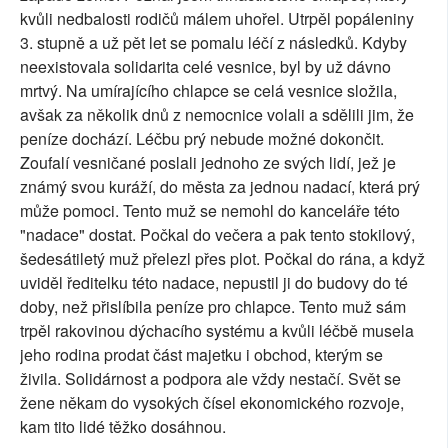
kvůli nedbalosti rodičů málem uhořel. Utrpěl popáleniny
3. stupně a už pět let se pomalu léčí z následků. Kdyby
neexistovala solidarita celé vesnice, byl by už dávno
mrtvý. Na umírajícího chlapce se celá vesnice složila,
avšak za několik dnů z nemocnice volali a sdělili jim, že
peníze dochází. Léčbu prý nebude možné dokončit.
Zoufalí vesničané poslali jednoho ze svých lidí, jež je
známý svou kuráží, do města za jednou nadací, která prý
může pomoci. Tento muž se nemohl do kanceláře této
"nadace" dostat. Počkal do večera a pak tento stokilový,
šedesátiletý muž přelezl přes plot. Počkal do rána, a když
uviděl ředitelku této nadace, nepustil ji do budovy do té
doby, než přislíbila peníze pro chlapce. Tento muž sám
trpěl rakovinou dýchacího systému a kvůli léčbě musela
jeho rodina prodat část majetku i obchod, kterým se
živila. Solidárnost a podpora ale vždy nestačí. Svět se
žene někam do vysokých čísel ekonomického rozvoje,
kam tito lidé těžko dosáhnou.