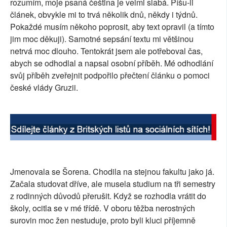
rozumím, moje psaná čeština je velmi slabá. Píšu-li
SOCIÁLNÍ SÍTĚ
článek, obvykle mi to trvá několik dnů, někdy i týdnů.
Pokaždé musím někoho poprosit, aby text opravil (a tímto
RUBRIKY
jim moc děkuji). Samotné sepsání textu mi většinou
netrvá moc dlouho. Tentokrát jsem ale potřeboval čas,
PLNÁ VERZE STRÁNEK
abych se odhodlal a napsal osobní příběh. Mé odhodlání
svůj příběh zveřejnit podpořilo přečtení článku o pomoci
české vlády Gruzii.
Jmenovala se Šorena. Chodila na stejnou fakultu jako já.
Začala studovat dříve, ale musela studium na tři semestry
z rodinných důvodů přerušit. Když se rozhodla vrátit do
školy, ocitla se v mé třídě. V oboru těžba nerostných
surovin moc žen nestuduje, proto byli kluci příjemně