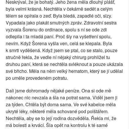
Neskrýval, že je bohatý. Jeho žena měla dlouhý plášť,
byla velmi krásná. Nechtěla v čekárně sedět a celým
tělem se opírala o zeď. Byla bledá, zapadlé oči, slzy.
Vypadala jako plakát smutných zpráv. Zdravotní sestra
vyzvala Šorenu do ordinace, spolu s ní se ode zdi
odlepila i ta mladá paní. Proč šly na vyšetření spolu,
nevím. Když Šorena vyšla ven, celá se klepala. Byla
k smrti vyděšená. Když jsem se ptal, co se stalo, pouze
stručně řekla, že vedle ní nějaký chirurg prohlížel tu
druhou paní, která se nechtěla svléknout a pouze ukázala
své břicho. Měla na něm velký hematom, který se jí udělal
po uměle provedeném potratu.
Dali jsme dohromady nějaké peníze. Ona si ode mě
nakonec nic nevzala a šla na potrat sama. Viděl jsem ji
za týden. Chtěla být doma sama. Ve své kabelce měla
ukryté léky, některé měla schované pod polštářem.
Nechtěla, aby se to její rodina dozvěděla. Řekla mi, že
má bolesti a krvácí. Šla opět na kontrolu k té samé