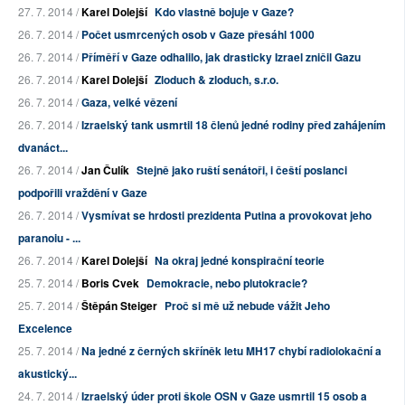
27. 7. 2014 /
Karel Dolejší
Kdo vlastně bojuje v Gaze?
26. 7. 2014 /
Počet usmrcených osob v Gaze přesáhl 1000
26. 7. 2014 /
Příměří v Gaze odhalilo, jak drasticky Izrael zničil Gazu
26. 7. 2014 /
Karel Dolejší
Zloduch & zloduch, s.r.o.
26. 7. 2014 /
Gaza, velké vězení
26. 7. 2014 /
Izraelský tank usmrtil 18 členů jedné rodiny před zahájením
dvanáct...
26. 7. 2014 /
Jan Čulík
Stejně jako ruští senátoři, i čeští poslanci
podpořili vraždění v Gaze
26. 7. 2014 /
Vysmívat se hrdosti prezidenta Putina a provokovat jeho
paranoiu - ...
26. 7. 2014 /
Karel Dolejší
Na okraj jedné konspirační teorie
25. 7. 2014 /
Boris Cvek
Demokracie, nebo plutokracie?
25. 7. 2014 /
Štěpán Steiger
Proč si mě už nebude vážit Jeho
Excelence
25. 7. 2014 /
Na jedné z černých skříněk letu MH17 chybí radiolokační a
akustický...
24. 7. 2014 /
Izraelský úder proti škole OSN v Gaze usmrtil 15 osob a