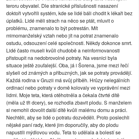
teroru obyvatel. Dle stranické příslušnosti nasazení
doktoři vytvořili systém, kde se lidé báli chodit k lékaři bez
úplatků. Lidé měli strach na něco se ptát, mluvit o
problému, znamenalo to být potrestán. Mít
mimomanželský vztah nebo jít na potrat znamenalo
ostudu, odsouzení celé společnosti. Někdy dokonce smrt.
Lidé často museli kvůli chudobě a neinformovanosti
přistoupit na nedobrovolné potraty. Na vesnici byla
situace ještě zoufalejší. Oba, já i Šorena, jsme mezi řečí
slyšeli od známých a příbuzných, jak se potraty provádějí.
Každá rodina v Gruzii má svůj příběh. Hrůzy nelegálních
ordinací nebo potraty v domě kolovaly ve vyprávění mezi
lidmi. Moje teta, která otěhotněla a čekala čtvrté dítě
(měla už tři dcery), se rozhodla zbavit plodu. S manželem
si nemohli dovolit další dítě kvůli malému domu a práci.
Nechtěli, aby se lidé o potratu dozvěděli. Proto poslechli
nějaké paní rady, které jim doporučily, aby do plodu
napustili mýdlovou vodu. Teta to udělala a bolestí se