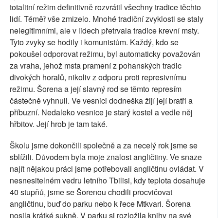
totalitní režim definitivně rozvrátil všechny tradice těchto
lidí. Téměř vše zmizelo. Mnohé tradiční zvyklosti se staly
nelegitimními, ale v lidech přetrvala tradice krevní msty.
Tyto zvyky se hodily i komunistům. Každý, kdo se
pokoušel odporovat režimu, byl automaticky považován
za vraha, jehož msta pramení z pohanských tradic
divokých horalů, nikoliv z odporu proti represivnímu
režimu. Šorena a její slavný rod se těmto represím
částečně vyhnuli. Ve vesnici dodneška žijí její bratři a
příbuzní. Nedaleko vesnice je starý kostel a vedle něj
hřbitov. Její hrob je tam také.
Školu jsme dokončili společně a za necelý rok jsme se
sblížili. Důvodem byla moje znalost angličtiny. Ve snaze
najít nějakou práci jsme potřebovali angličtinu ovládat. V
nesnesitelném vedru letního Tbilisi, kdy teplota dosahuje
40 stupňů, jsme se Šorenou chodili procvičovat
angličtinu, buď do parku nebo k řece Mtkvari. Šorena
nosila krátké sukně. V parku si rozložila knihy na své