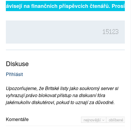
závisejí na finančních příspěvcích čtenářů. Prosíme, p
15123
Diskuse
Přihlásit
Upozorňujeme, že Britské listy jako soukromý server si
vyhrazují právo blokovat přístup na diskusní fóra
jakémukoliv diskutérovi, pokud to uznají za důvodné.
Komentáře
nejnovější
oblíbené