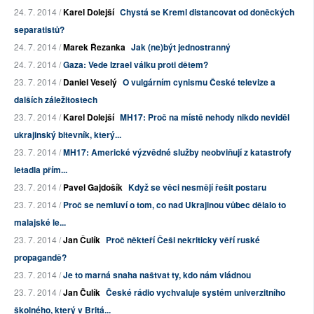
24. 7. 2014 /
Karel Dolejší
Chystá se Kreml distancovat od doněckých
separatistů?
24. 7. 2014 /
Marek Řezanka
Jak (ne)být jednostranný
24. 7. 2014 /
Gaza: Vede Izrael válku proti dětem?
23. 7. 2014 /
Daniel Veselý
O vulgárním cynismu České televize a
dalších záležitostech
23. 7. 2014 /
Karel Dolejší
MH17: Proč na místě nehody nikdo neviděl
ukrajinský bitevník, který...
23. 7. 2014 /
MH17: Americké výzvědné služby neobviňují z katastrofy
letadla přím...
23. 7. 2014 /
Pavel Gajdošík
Když se věci nesmějí řešit postaru
23. 7. 2014 /
Proč se nemluví o tom, co nad Ukrajinou vůbec dělalo to
malajské le...
23. 7. 2014 /
Jan Čulík
Proč někteří Češi nekriticky věří ruské
propagandě?
23. 7. 2014 /
Je to marná snaha naštvat ty, kdo nám vládnou
23. 7. 2014 /
Jan Čulík
České rádio vychvaluje systém univerzitního
školného, který v Britá...