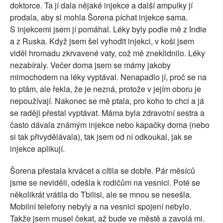
doktorce. Ta jí dala nějaké injekce a další ampulky jí
prodala, aby si mohla Šorena píchat injekce sama.
S injekcemi jsem jí pomáhal. Léky byly podle mě z Indie
a z Ruska. Když jsem šel vyhodit injekci, v koši jsem
viděl hromadu zkrvavené vaty, což mě zneklidnilo. Léky
nezabíraly. Večer doma jsem se mámy jakoby
mimochodem na léky vyptával. Nenapadlo jí, proč se na
to ptám, ale řekla, že je nezná, protože v jejím oboru je
nepoužívají. Nakonec se mě ptala, pro koho to chci a já
se raději přestal vyptávat. Máma byla zdravotní sestra a
často dávala známým injekce nebo kapačky doma (nebo
si tak přivydělávala), tak jsem od ní odkoukal, jak se
injekce aplikují.
Šorena přestala krvácet a cítila se dobře. Pár měsíců
jsme se neviděli, odešla k rodičům na vesnici. Poté se
několikrát vrátila do Tbilisi, ale se mnou se nesešla.
Mobilní telefony nebyly a na vesnici spojení nebylo.
Takže jsem musel čekat, až bude ve městě a zavolá mi.