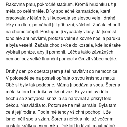
Rakovina prsu, pokročilé stadium. Kromě hrudníku už ji
měla po celém těle. Díky společné kamarádce, která
pracovala v lékárně, si kupovala se slevou velmi drahé
léky na dluh, pomáhali jí i příbuzní, všichni. Začala chodit
na chemoterapii. Postupně jí vypadaly vlasy. Já jsem si
toho ale ani nevšiml, protože velmi šikovně nosila paruku
a byla veselá. Začala chodit více do kostela, kde lidé také
vybírali peníze, aby jí pomohli. Léčba takto závažných
nemocí bez velké finanční pomoci v Gruzii vůbec nejde.
Druhý den po operaci jsem ji šel navštívit do nemocnice.
V polosedě se na posteli opírala o svou krásnou matku.
Obě si byly tak podobné. Máma jí podávala vodu. Šorena
měla kolem hrudníku velký obvaz. Když mě uviděla,
trochu se zastyděla, snažila se narovnat a přikrýt tělo
dekou. Nezvládla to. Potom se na mě usmála. Byla tam
celá její rodina. Podle mě tehdy všichni pochopili, že
jsme měli spolu vztah. Šorena neřekla nic, až večer mi
poslala krátkou esemesku. Doktoři jí dávali maximálně