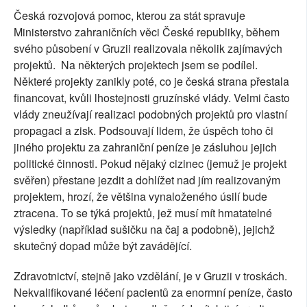
Česká rozvojová pomoc, kterou za stát spravuje
Ministerstvo zahraničních věci České republiky, během
svého působení v Gruzii realizovala několik zajímavých
projektů. Na některých projektech jsem se podílel.
Některé projekty zanikly poté, co je česká strana přestala
financovat, kvůli lhostejnosti gruzínské vlády. Velmi často
vlády zneužívají realizaci podobných projektů pro vlastní
propagaci a zisk. Podsouvají lidem, že úspěch toho či
jiného projektu za zahraniční peníze je zásluhou jejich
politické činnosti. Pokud nějaký cizinec (jemuž je projekt
svěřen) přestane jezdit a dohlížet nad jím realizovaným
projektem, hrozí, že většina vynaloženého úsilí bude
ztracena. To se týká projektů, jež musí mít hmatatelné
výsledky (například sušičku na čaj a podobně), jejichž
skutečný dopad může být zavádějící.
Zdravotnictví, stejně jako vzdělání, je v Gruzii v troskách.
Nekvalifikované léčení pacientů za enormní peníze, často