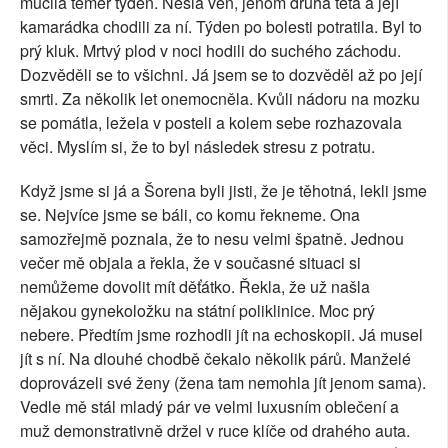
mučila téměř týden. Nešla ven, jenom druhá teta a její
kamarádka chodili za ní. Týden po bolesti potratila. Byl to
prý kluk. Mrtvý plod v noci hodili do suchého záchodu.
Dozvěděli se to všichni. Já jsem se to dozvěděl až po její
smrti. Za několik let onemocněla. Kvůli nádoru na mozku
se pomátla, ležela v posteli a kolem sebe rozhazovala
věci. Myslím si, že to byl následek stresu z potratu.
Když jsme si já a Šorena byli jisti, že je těhotná, lekli jsme
se. Nejvíce jsme se báli, co komu řekneme. Ona
samozřejmě poznala, že to nesu velmi špatně. Jednou
večer mě objala a řekla, že v současné situaci si
nemůžeme dovolit mít děťátko. Řekla, že už našla
nějakou gynekoložku na státní poliklinice. Moc prý
nebere. Předtím jsme rozhodli jít na echoskopii. Já musel
jít s ní. Na dlouhé chodbě čekalo několik párů. Manželé
doprovázeli své ženy (žena tam nemohla jít jenom sama).
Vedle mě stál mladý pár ve velmi luxusním oblečení a
muž demonstrativně držel v ruce klíče od drahého auta.