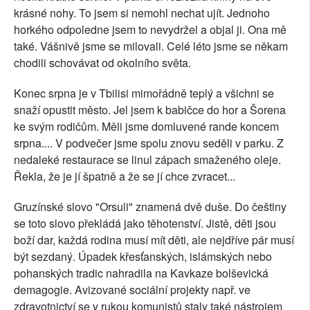
krásné nohy. To jsem si nemohl nechat ujít. Jednoho
horkého odpoledne jsem to nevydržel a objal ji. Ona mě
také. Vášnivě jsme se milovali. Celé léto jsme se někam
chodili schovávat od okolního světa.
Konec srpna je v Tbilisi mimořádně teplý a všichni se
snaží opustit město. Jel jsem k babičce do hor a Šorena
ke svým rodičům. Měli jsme domluvené rande koncem
srpna.... V podvečer jsme spolu znovu seděli v parku. Z
nedaleké restaurace se linul zápach smaženého oleje.
Řekla, že je jí špatně a že se jí chce zvracet...
Gruzínské slovo "Orsuli" znamená dvě duše. Do češtiny
se toto slovo překládá jako těhotenství. Jistě, děti jsou
boží dar, každá rodina musí mít děti, ale nejdříve pár musí
být sezdaný. Úpadek křesťanských, islámských nebo
pohanských tradic nahradila na Kavkaze bolševická
demagogie. Avizované sociální projekty např. ve
zdravotnictví se v rukou komunistů staly také nástrojem