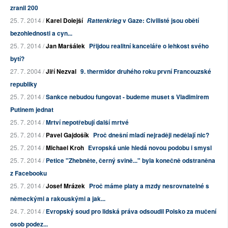
zranil 200
25. 7. 2014 /
Karel Dolejší
v Gaze: Civilisté jsou obětí
Rattenkrieg
bezohlednosti a cyn...
25. 7. 2014 /
Jan Maršálek
Přijdou realitní kanceláře o lehkost svého
bytí?
27. 7. 2004 /
Jiří Nezval
9. thermidor druhého roku první Francouzské
republiky
25. 7. 2014 /
Sankce nebudou fungovat - budeme muset s Vladimirem
Putinem jednat
25. 7. 2014 /
Mrtví nepotřebují další mrtvé
25. 7. 2014 /
Pavel Gajdošík
Proč dnešní mladí nejraději nedělají nic?
25. 7. 2014 /
Michael Kroh
Evropská unie hledá novou podobu i smysl
25. 7. 2014 /
Petice "Zhebněte, černý svině..." byla konečně odstraněna
z Facebooku
25. 7. 2014 /
Josef Mrázek
Proč máme platy a mzdy nesrovnatelné s
německými a rakouskými a jak...
24. 7. 2014 /
Evropský soud pro lidská práva odsoudil Polsko za mučení
osob podez...