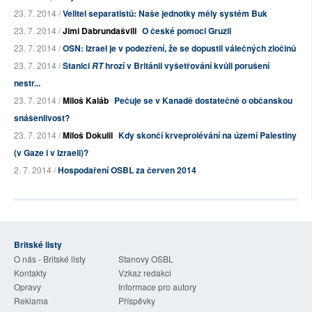
23. 7. 2014 /
Velitel separatistů: Naše jednotky měly systém Buk
23. 7. 2014 /
Jimi Dabrundašvili
O české pomoci Gruzii
23. 7. 2014 /
OSN: Izrael je v podezření, že se dopustil válečných zločinů
23. 7. 2014 /
Stanici
hrozí v Británii vyšetřování kvůli porušení
RT
nestr...
23. 7. 2014 /
Miloš Kaláb
Pečuje se v Kanadě dostatečně o občanskou
snášenlivost?
23. 7. 2014 /
Miloš Dokulil
Kdy skončí krveprolévání na území Palestiny
(v Gaze i v Izraeli)?
2. 7. 2014 /
Hospodaření OSBL za červen 2014
Britské listy
O nás - Britské listy
Stanovy OSBL
Kontakty
Vzkaz redakci
Opravy
Informace pro autory
Reklama
Příspěvky