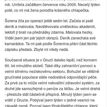
rok. Umřela začátkem července roku 2005. Necelý týden
poté, co mi má žena porodila krásného chlapečka.
Šorena žila po operaci ještě sedm let. Začala si psát
deník a malovala. Navštěvovala uměleckou akademii,
lektoři ji brali na přednášky zdarma. Malovala hezky.
Viděl jsem jen pár jejich obrazů. Deník zanechala své
kamarádce. Ta mi pak podle Šorenina přání část těchto
zápisku předala. Zbylé mi nikdy nedá.
Současná situace je v Gruzii daleko lepší, než koncem
90. let minulého století. Také díky zahraniční pomoci a
velmi silnému neziskovému sektoru. Bohužel se většině
gruzínské populace stále nedostává odpovídající péče.
Za prvé za to může velmi nekvalitní zdravotní systém, za
druhé jde samozřejmě o peníze za léčbu. Je velmi drahá
- přestože stát částečně přispívá. Minulý týden jsem se
vrátil z Gruzie. Pobýval jsem týden v jedné vesnici na
západě země. Poznal jsem třináctiletého chlapce, který