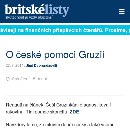
isejí na finančních příspěvcích čtenářů. Prosíme, přis
PŘIHLÁSIT
AKTUÁLNÍ VYDÁNÍ
O české pomoci Gruzii
ARCHIV
23. 7. 2014 /
Jimi Dabrundašvili
ROZHOVORY
čas čtení 15 minut
TÉMATA
NEJČTENĚJŠÍ ZA 7 DNÍ
Reaguji na článek: Češi Gruzínkám diagnostikovali
AUTOŘI
rakovinu. Tím pomoc skončila
ZDE
PŘÍSPĚVKY NA PROVOZ
Navzdory tomu, že mluvím dobře česky a také všemu