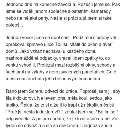
Jednoho dne mi konečně zavolala. Rozešli jsme se. Pak
jsme se viděli jenom společně s ostatními kamarády
nebo na nějaké party. Našla si práci a já jsem si také
polepšil.
Jednou večer jsme se opět sešli. Podzimní studený vítr
oprašoval špinavé ulice Tbilisi. Mlátil do oken a dveří
domů. Jako vzkaz nechával u každého domu
nashromážděné odpadky, vracel lidem zpátky to, co
venku vyhodili. Prolézal mezi rozbitými okny, schody a
šachtami na výtahy v nerozsvícených panelácích. Celé
město naslouchalo jeho betonovým trumpetám.
Ráno jsem Šorenu odvezl do práce. Poprosil jsem ji, aby
šla k doktorovi. Na levém prsu měla kouli tvrdou jako
jablko. Řekla, že to ví a že ji to trápí už několik měsíců.
"Proč jsi nešla k doktorovi?," zeptal jsem se. "Bojím se,"
odpověděla. A potom dodala, že je to strašně drahé. Za
týden se odvážila a šla za doktorem. Diagnóza zněla: