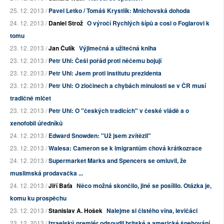
25. 12. 2013 /
Pavel Letko / Tomáš Krystlík: Mnichovská dohoda
24. 12. 2013 /
Daniel Strož
O výročí Rychlých šípů a cosi o Foglarovi k
tomu
23. 12. 2013 /
Jan Čulík
Výjimečná a užitečná kniha
23. 12. 2013 /
Petr Uhl: Češi pořád proti něčemu bojují
23. 12. 2013 /
Petr Uhl: Jsem proti institutu prezidenta
23. 12. 2013 /
Petr Uhl: O zločinech a chybách minulosti se v ČR musí
tradičně mlčet
23. 12. 2013 /
Petr Uhl: O "českých tradicích" v české vládě a o
xenofobii úředníků
24. 12. 2013 /
Edward Snowden: "Už jsem zvítězil"
23. 12. 2013 /
Walesa: Cameron se k imigrantům chová krátkozrace
24. 12. 2013 /
Supermarket Marks and Spencers se omluvil, že
muslimská prodavačka ...
24. 12. 2013 /
Jiří Baťa
Něco možná skončilo, jiné se posílilo. Otázka je,
komu ku prospěchu
23. 12. 2013 /
Stanislav A. Hošek
Nalejme si čistého vína, levičáci
23. 12. 2013 /
Izraelský premiér odsoudil britské a americké špehování