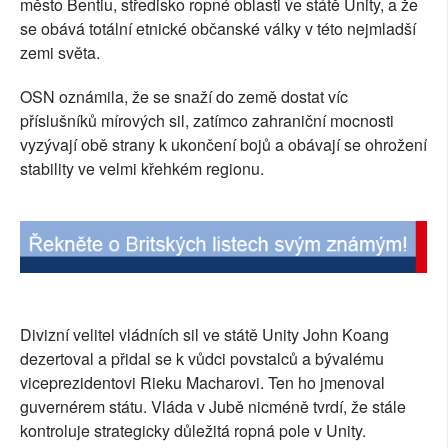
město Bentiu, středisko ropné oblasti ve státě Unity, a že
SOCIÁLNÍ SÍTĚ
se obává totální etnické občanské války v této nejmladší
zemi světa.
RUBRIKY
OSN oznámila, že se snaží do země dostat víc
PLNÁ VERZE STRÁNEK
příslušníků mírových sil, zatímco zahraniční mocnosti
vyzývají obě strany k ukončení bojů a obávají se ohrožení
stability ve velmi křehkém regionu.
Divizní velitel vládních sil ve státě Unity John Koang
dezertoval a přidal se k vůdci povstalců a bývalému
viceprezidentovi Rieku Macharovi. Ten ho jmenoval
guvernérem státu. Vláda v Jubě nicméně tvrdí, že stále
kontroluje strategicky důležitá ropná pole v Unity.