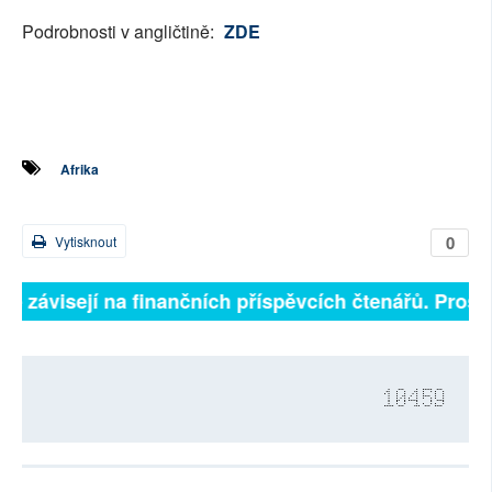
Podrobnosti v angličtině:
ZDE
Afrika
0
Vytisknout
lně závisejí na finančních příspěvcích čtenářů. Prosím
10459