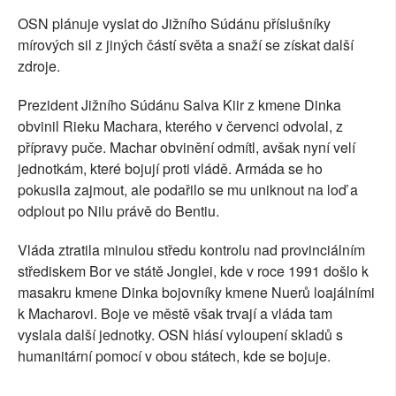
OSN plánuje vyslat do Jižního Súdánu příslušníky
mírových sil z jiných částí světa a snaží se získat další
zdroje.
Prezident Jižního Súdánu Salva Kiir z kmene Dinka
obvinil Rieku Machara, kterého v červenci odvolal, z
přípravy puče. Machar obvinění odmítl, avšak nyní velí
jednotkám, které bojují proti vládě. Armáda se ho
pokusila zajmout, ale podařilo se mu uniknout na loď a
odplout po Nilu právě do Bentiu.
Vláda ztratila minulou středu kontrolu nad provinciálním
střediskem Bor ve státě Jonglei, kde v roce 1991 došlo k
masakru kmene Dinka bojovníky kmene Nuerů loajálními
k Macharovi. Boje ve městě však trvají a vláda tam
vyslala další jednotky. OSN hlásí vyloupení skladů s
humanitární pomocí v obou státech, kde se bojuje.