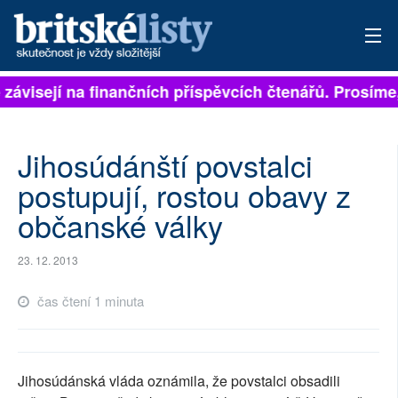
 závisejí na finančních příspěvcích čtenářů. Prosíme, 
PŘIHLÁSIT
AKTUÁLNÍ VYDÁNÍ
Jihosúdánští povstalci
ARCHIV
postupují, rostou obavy z
občanské války
ROZHOVORY
TÉMATA
23. 12. 2013
NEJČTENĚJŠÍ ZA 7 DNÍ
čas čtení 1 minuta
AUTOŘI
PŘÍSPĚVKY NA PROVOZ
Jihosúdánská vláda oznámila, že povstalci obsadili