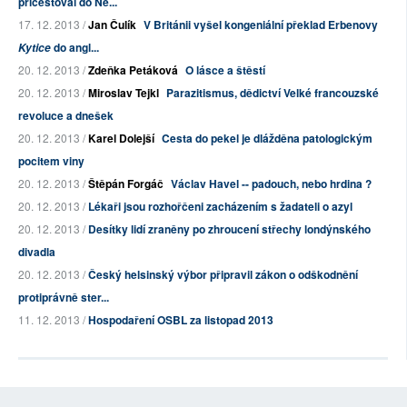
přicestoval do Ně...
17. 12. 2013 /
Jan Čulík
V Británii vyšel kongeniální překlad Erbenovy
do angl...
Kytice
20. 12. 2013 /
Zdeňka Petáková
O lásce a štěstí
20. 12. 2013 /
Miroslav Tejkl
Parazitismus, dědictví Velké francouzské
revoluce a dnešek
20. 12. 2013 /
Karel Dolejší
Cesta do pekel je dlážděna patologickým
pocitem viny
20. 12. 2013 /
Štěpán Forgáč
Václav Havel -- padouch, nebo hrdina ?
20. 12. 2013 /
Lékaři jsou rozhořčeni zacházením s žadateli o azyl
20. 12. 2013 /
Desítky lidí zraněny po zhroucení střechy londýnského
divadla
20. 12. 2013 /
Český helsinský výbor připravil zákon o odškodnění
protiprávně ster...
11. 12. 2013 /
Hospodaření OSBL za listopad 2013