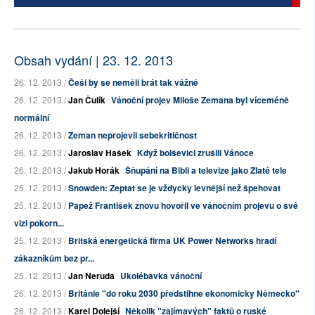
Obsah vydání | 23. 12. 2013
26. 12. 2013 /
Češi by se neměli brát tak vážně
26. 12. 2013 /
Jan Čulík
Vánoční projev Miloše Zemana byl víceméně
normální
26. 12. 2013 /
Zeman neprojevil sebekritičnost
26. 12. 2013 /
Jaroslav Hašek
Když bolševici zrušili Vánoce
26. 12. 2013 /
Jakub Horák
Šňupání na Bibli a televize jako Zlaté tele
25. 12. 2013 /
Snowden: Zeptat se je vždycky levnější než špehovat
25. 12. 2013 /
Papež František znovu hovořil ve vánočním projevu o své
vizi pokorn...
25. 12. 2013 /
Britská energetická firma UK Power Networks hradí
zákazníkům bez pr...
25. 12. 2013 /
Jan Neruda
Ukolébavka vánoční
26. 12. 2013 /
Británie "do roku 2030 předstihne ekonomicky Německo"
26. 12. 2013 /
Karel Dolejší
Několik "zajímavých" faktů o ruské