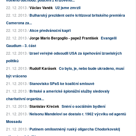
volného obchodu: poučení z krizového...
22. 12. 2013 /
Václav Vaněk
Už jsme zmrzli
22. 12. 2013 /
Bulharský prezident ostře kritizoval britského premiéra
Camerona za...
22. 12. 2013 /
Akce předvánoční kapři
22. 12. 2013 /
Jorge Mario Bergoglio - papež František
Evangelii
Gaudium - 3. část
22. 12. 2013 /
Izrael veřejně odsoudil USA za špehování izraelských
politiků
21. 12. 2013 /
Rudolf Karásek
Co bylo, je, nebo bude ukradeno, musí
být vráceno
21. 12. 2013 /
Stanovisko SPaS ke koaliční smlouvě
21. 12. 2013 /
Britské a americké špionážní služby sledovaly
charitativní organiza...
21. 12. 2013 /
Stanislav Křeček
Snění o sociálním bydlení
21. 12. 2013 /
Nelsonu Mandelovi se dostalo r. 1962 výcviku od agentů
Mossadu
21. 12. 2013 /
Putinem omilostněný ruský oligarcha Chodorkovskij