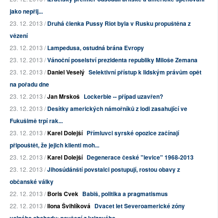
jako nepřij...
23. 12. 2013 /
Druhá členka Pussy Riot byla v Rusku propuštěna z
vězení
23. 12. 2013 /
Lampedusa, ostudná brána Evropy
23. 12. 2013 /
Vánoční poselství prezidenta republiky Miloše Zemana
23. 12. 2013 /
Daniel Veselý
Selektivní přístup k lidským právům opět
na pořadu dne
23. 12. 2013 /
Jan Mrskoš
Lockerbie -- případ uzavřen?
23. 12. 2013 /
Desítky amerických námořníků z lodi zasahující ve
Fukušimě trpí rak...
23. 12. 2013 /
Karel Dolejší
Přímluvci syrské opozice začínají
připouštět, že jejich klienti moh...
23. 12. 2013 /
Karel Dolejší
Degenerace české "levice" 1968-2013
23. 12. 2013 /
Jihosúdánští povstalci postupují, rostou obavy z
občanské války
22. 12. 2013 /
Boris Cvek
Babiš, politika a pragmatismus
22. 12. 2013 /
Ilona Švihlíková
Dvacet let Severoamerické zóny