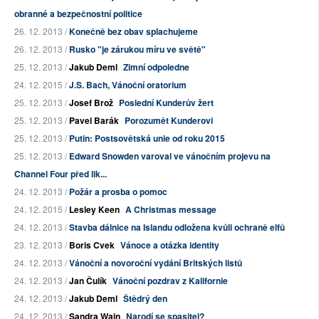
obranné a bezpečnostní politice
26. 12. 2013 /
Konečně bez obav splachujeme
26. 12. 2013 /
Rusko "je zárukou míru ve světě"
25. 12. 2013 /
Jakub Deml
Zimní odpoledne
24. 12. 2015 /
J.S. Bach, Vánoční oratorium
25. 12. 2013 /
Josef Brož
Poslední Kunderův žert
25. 12. 2013 /
Pavel Barák
Porozumět Kunderovi
25. 12. 2013 /
Putin: Postsovětská unie od roku 2015
25. 12. 2013 /
Edward Snowden varoval ve vánočním projevu na
Channel Four před lik...
24. 12. 2013 /
Požár a prosba o pomoc
24. 12. 2015 /
Lesley Keen
A Christmas message
24. 12. 2013 /
Stavba dálnice na Islandu odložena kvůli ochraně elfů
23. 12. 2013 /
Boris Cvek
Vánoce a otázka identity
24. 12. 2013 /
Vánoční a novoroční vydání Britských listů
24. 12. 2013 /
Jan Čulík
Vánoční pozdrav z Kalifornie
24. 12. 2013 /
Jakub Deml
Štědrý den
24. 12. 2013 /
Sandra Wain
Narodí se spasitel?