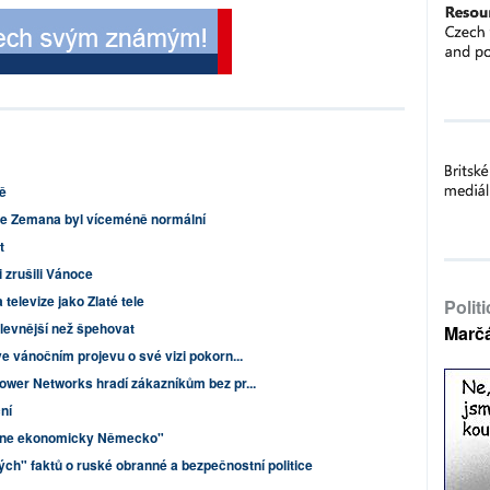
ně
še Zemana byl víceméně normální
t
 zrušili Vánoce
 televize jako Zlaté tele
Polit
levnější než špehovat
Marč
e vánočním projevu o své vizi pokorn...
ower Networks hradí zákazníkům bez pr...
ní
tihne ekonomicky Německo"
ých" faktů o ruské obranné a bezpečnostní politice