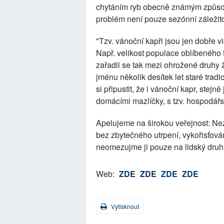
chytáním ryb obecně známým způsobe
problém není pouze sezónní záležitos
"Tzv. vánoční kapři jsou jen dobře 
Např. velikost populace oblíbeného 
zařadil se tak mezi ohrožené druhy ž
jménu několik desítek let staré tra
si připustit, že i vánoční kapr, stejn
domácími mazlíčky, s tzv. hospodářsk
Apelujeme na širokou veřejnost: N
bez zbytečného utrpení, vykořisťová
neomezujme ji pouze na lidský druh,"
Web:
ZDE
ZDE
ZDE
ZDE
Vytisknout