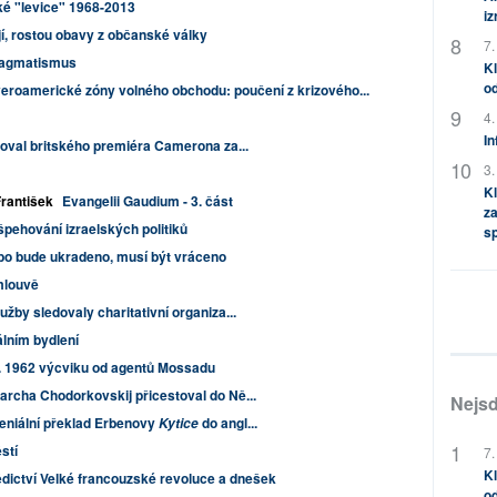
é "levice" 1968-2013
i
jí, rostou obavy z občanské války
7.
pragmatismus
Kl
od
veroamerické zóny volného obchodu: poučení z krizového...
4.
In
zoval britského premiéra Camerona za...
3.
Kl
František
Evangelii Gaudium - 3. část
za
špehování izraelských politiků
s
ebo bude ukradeno, musí být vráceno
mlouvě
užby sledovaly charitativní organiza...
álním bydlení
r. 1962 výcviku od agentů Mossadu
archa Chodorkovskij přicestoval do Ně...
Nejsd
geniální překlad Erbenovy
do angl...
Kytice
stí
7.
Kl
ědictví Velké francouzské revoluce a dnešek
od