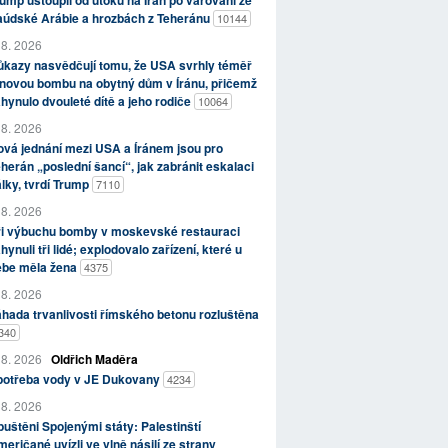
ump ustoupil od útoků na Írán po varování ze
aúdské Arábie a hrozbách z Teheránu
10144
 8. 2026
kazy nasvědčují tomu, že USA svrhly téměř
novou bombu na obytný dům v Íránu, přičemž
hynulo dvouleté dítě a jeho rodiče
10064
 8. 2026
vá jednání mezi USA a Íránem jsou pro
herán „poslední šancí“, jak zabránit eskalaci
lky, tvrdí Trump
7110
 8. 2026
ři výbuchu bomby v moskevské restauraci
hynuli tři lidé; explodovalo zařízení, které u
ebe měla žena
4375
 8. 2026
hada trvanlivosti římského betonu rozluštěna
340
 8. 2026
Oldřich Maděra
potřeba vody v JE Dukovany
4234
 8. 2026
uštěni Spojenými státy: Palestinští
eričané uvízli ve vlně násilí ze strany