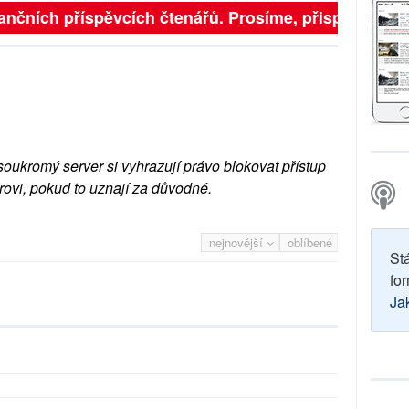
finančních příspěvcích čtenářů. Prosíme, přispějte. ➥
soukromý server si vyhrazují právo blokovat přístup
rovi, pokud to uznají za důvodné.
nejnovější
oblíbené
St
for
Ja