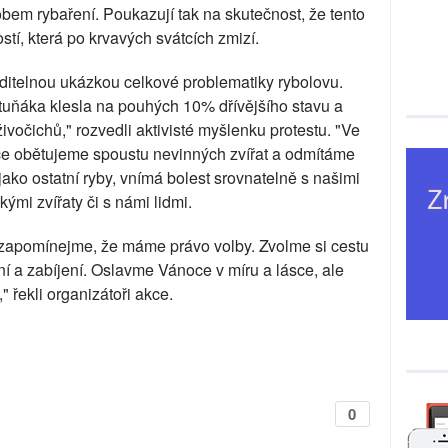
m rybaření. Poukazují tak na skutečnost, že tento
tí, která po krvavých svátcích zmizí.
viditelnou ukázkou celkové problematiky rybolovu.
tuňáka klesla na pouhých 10% dřívějšího stavu a
ivočichů," rozvedli aktivisté myšlenku protestu. "Ve
dice obětujeme spoustu nevinných zvířat a odmítáme
ě jako ostatní ryby, vnímá bolest srovnatelně s našimi
ými zvířaty či s námi lidmi.
ezapomínejme, že máme právo volby. Zvolme si cestu
ní a zabíjení. Oslavme Vánoce v míru a lásce, ale
 řekli organizátoři akce.
0