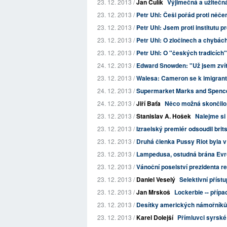
23. 12. 2013 /
Jan Čulík
Výjimečná a užitečn
23. 12. 2013 /
Petr Uhl: Češi pořád proti něče
23. 12. 2013 /
Petr Uhl: Jsem proti institutu p
23. 12. 2013 /
Petr Uhl: O zločinech a chybác
23. 12. 2013 /
Petr Uhl: O "českých tradicích"
24. 12. 2013 /
Edward Snowden: "Už jsem zvít
23. 12. 2013 /
Walesa: Cameron se k imigran
24. 12. 2013 /
Supermarket Marks and Spencer
24. 12. 2013 /
Jiří Baťa
Něco možná skončilo, 
23. 12. 2013 /
Stanislav A. Hošek
Nalejme si 
23. 12. 2013 /
Izraelský premiér odsoudil brit
23. 12. 2013 /
Druhá členka Pussy Riot byla 
23. 12. 2013 /
Lampedusa, ostudná brána Ev
23. 12. 2013 /
Vánoční poselství prezidenta r
23. 12. 2013 /
Daniel Veselý
Selektivní příst
23. 12. 2013 /
Jan Mrskoš
Lockerbie -- příp
23. 12. 2013 /
Desítky amerických námořníků z 
23. 12. 2013 /
Karel Dolejší
Přímluvci syrské o