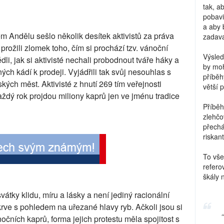
tak, a
pobavi
a aby 
m Andělu sešlo několik desítek aktivistů za práva
zadava
i prožili zlomek toho, čím si prochází tzv. vánoční
Výsled
li, jak si aktivisté nechali probodnout tváře háky a
by moh
ých kádí k prodeji. Vyjádřili tak svůj nesouhlas s
příběh
ých měst. Aktivisté z hnutí 269 tím veřejnosti
větší 
i každý rok projdou miliony kaprů jen ve jménu tradice
Příběh
zlehčo
přechá
riskant
To vše
refero
škály 
átky klidu, míru a lásky a není jediný racionální
krve s pohledem na uřezané hlavy ryb. Ačkoli jsou si
čních kaprů, forma jejich protestu měla spojitost s