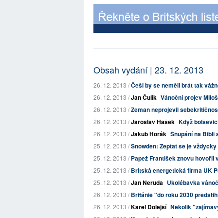
Obsah vydání | 23. 12. 2013
26. 12. 2013 /
Češi by se neměli brát tak váž
26. 12. 2013 /
Jan Čulík
Vánoční projev Milo
26. 12. 2013 /
Zeman neprojevil sebekritičnos
26. 12. 2013 /
Jaroslav Hašek
Když bolševici
26. 12. 2013 /
Jakub Horák
Šňupání na Bibli a
25. 12. 2013 /
Snowden: Zeptat se je vždycky 
25. 12. 2013 /
Papež František znovu hovořil v
25. 12. 2013 /
Britská energetická firma UK P
25. 12. 2013 /
Jan Neruda
Ukolébavka vánoč
26. 12. 2013 /
Británie "do roku 2030 předs
26. 12. 2013 /
Karel Dolejší
Několik "zajímav