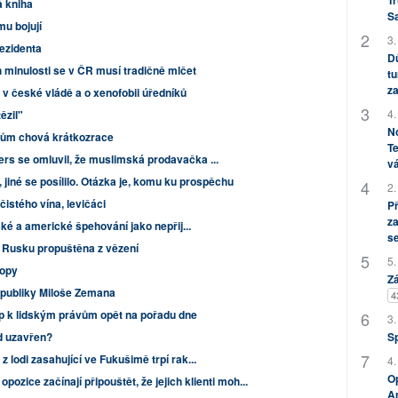
Tr
á kniha
S
mu bojují
3.
rezidenta
Dů
h minulosti se v ČR musí tradičně mlčet
tu
za
 v české vládě a o xenofobii úředníků
4.
ězil"
No
tům chová krátkozrace
Te
s se omluvil, že muslimská prodavačka ...
vá
jiné se posílilo. Otázka je, komu ku prospěchu
2.
čistého vína, levičáci
P
za
ské a americké špehování jako nepřij...
s
v Rusku propuštěna z vězení
5.
ropy
Zá
epubliky Miloše Zemana
4
up k lidským právům opět na pořadu dne
3.
ad uzavřen?
S
lodi zasahující ve Fukušimě trpí rak...
4.
Op
pozice začínají připouštět, že jejich klienti moh...
Am