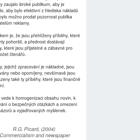
by zaujalo široké publikum, aby je
lo, aby bylo efektivní z hlediska nákladů
bylo možno prodat pozornost publika
telům reklamy.
kem je, že jsou přehlíženy příběhy, které
ly pohoršit, a přednost dostávají
y, které jsou přijatelné a zábavné pro
počet čtenářů.
y, jejichž zpracování je nákladné, jsou
vány nebo opomíjeny, nevšímavě jsou
zeny také ty příběhy, které jsou finančně
ní.
 vede k homogenizaci obsahu novin, k
vání o bezpečných otázkách a omezení
názorů a vyjadřovaných myšlenek.
R.G. Picard, (2004)
“Commercialism and newspaper