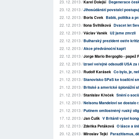
23. 12. 2013 /
Karel Dolejší
Degenerace česk
23. 12. 2013 /
Jihosúdánští povstalci postupu
22. 12. 2013 /
Boris Cvek
Babiš, politika a 
22. 12. 2013 /
Ilona Švihlíková
Dvacet let Se
22. 12. 2013 /
Václav Vaněk
Už jsme zmrzli
22. 12. 2013 /
Bulharský prezident ostře kriti
22. 12. 2013 /
Akce předvánoční kapři
22. 12. 2013 /
Jorge Mario Bergoglio - papež 
22. 12. 2013 /
Izrael veřejně odsoudil USA za 
21. 12. 2013 /
Rudolf Karásek
Co bylo, je, n
21. 12. 2013 /
Stanovisko SPaS ke koaliční s
21. 12. 2013 /
Britské a americké špionážní sl
21. 12. 2013 /
Stanislav Křeček
Snění o soci
21. 12. 2013 /
Nelsonu Mandelovi se dostalo 
21. 12. 2013 /
Putinem omilostněný ruský olig
17. 12. 2013 /
Jan Čulík
V Británii vyšel kon
20. 12. 2013 /
Zdeňka Petáková
O lásce a ště
20. 12. 2013 /
Miroslav Tejkl
Parazitismus, d