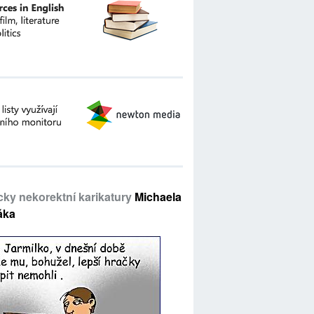
icky nekorektní karikatury
Michaela
áka