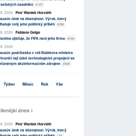
zraelských osadníků
4145
 8. 2026
Petr Waniek Horváth
ausův útok na důstojnost. Výrok, který
haluje celý jeho politický příběh
4086
 8. 2026
Fabiano Golgo
fantino zjišťuje, že FIFA není jeho firma
4046
 8. 2026
ausův podržtaška v roli Babišova ministra
hraničí tají úzké technologické propojení se
přízněným dezinformačním zdrojem
3568
Týden
Měsíc
Rok
Vše
ílenější dnes
 8. 2026
Petr Waniek Horváth
ausův útok na důstojnost. Výrok, který
haluje celý jeho politický příběh
146