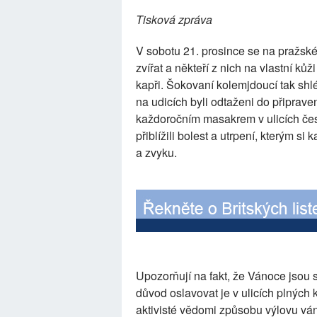
Tisková zpráva
V sobotu 21. prosince se na pražské
zvířat a někteří z nich na vlastní kůž
kapři. Šokovaní kolemjdoucí tak shléd
na udicích byli odtaženi do připraven
každoročním masakrem v ulicích česk
přiblížili bolest a utrpení, kterým s
a zvyku.
Upozorňují na fakt, že Vánoce jsou sv
důvod oslavovat je v ulicích plných 
aktivisté vědomi způsobu výlovu váno