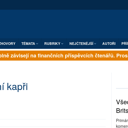
ZHOVORY
TÉMATA
RUBRIKY
NEJČTENĚJŠÍ
AUTOŘI
PŘÍ
ně závisejí na finančních příspěvcích čtenářů. Prosím
í kapři
Všec
Brit
Primár
komerc