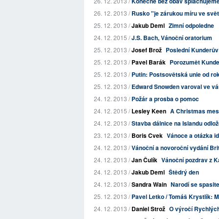
26. 12. 2013 /
Konečně bez obav splachujem
26. 12. 2013 /
Rusko "je zárukou míru ve svě
25. 12. 2013 /
Jakub Deml
Zimní odpoledne
24. 12. 2015 /
J.S. Bach, Vánoční oratorium
25. 12. 2013 /
Josef Brož
Poslední Kunderův 
25. 12. 2013 /
Pavel Barák
Porozumět Kunde
25. 12. 2013 /
Putin: Postsovětská unie od ro
25. 12. 2013 /
Edward Snowden varoval ve váno
24. 12. 2013 /
Požár a prosba o pomoc
24. 12. 2015 /
Lesley Keen
A Christmas me
24. 12. 2013 /
Stavba dálnice na Islandu odlož
23. 12. 2013 /
Boris Cvek
Vánoce a otázka id
24. 12. 2013 /
Vánoční a novoroční vydání Bri
24. 12. 2013 /
Jan Čulík
Vánoční pozdrav z Ka
24. 12. 2013 /
Jakub Deml
Štědrý den
24. 12. 2013 /
Sandra Wain
Narodí se spasite
25. 12. 2013 /
Pavel Letko / Tomáš Krystlík:
24. 12. 2013 /
Daniel Strož
O výročí Rychlých