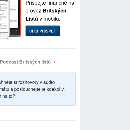
Přispějte finančně na
provoz
Britských
v mobilu.
Listů
CHCI PŘISPĚT
Podcast Britských listů
áhněte si rozhovory v audio
mátu a poslouchejte je kdekoliv.
k na to?