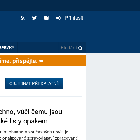
Přihlásit
SPĚVKY
e, přispějte. ➥
OBJEDNAT PŘEDPLATNÉ
hno, vůči čemu jsou
ské listy opakem
ním obsahem současných novin je
ionalizované zpravodajství zpracované