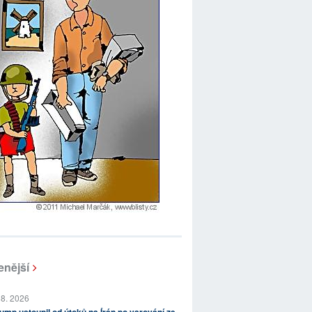
enější
 8. 2026