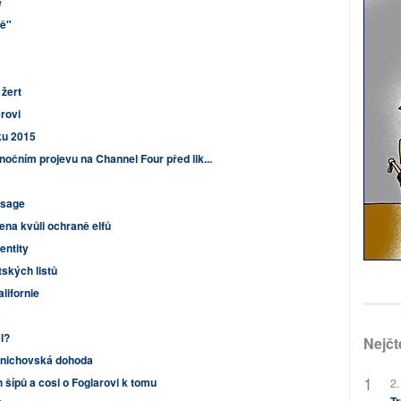
e
tě"
žert
rovi
ku 2015
čním projevu na Channel Four před lik...
ssage
ena kvůli ochraně elfů
entity
tských listů
lifornie
l?
Nejčt
 Mnichovská dohoda
 šípů a cosi o Foglarovi k tomu
2.