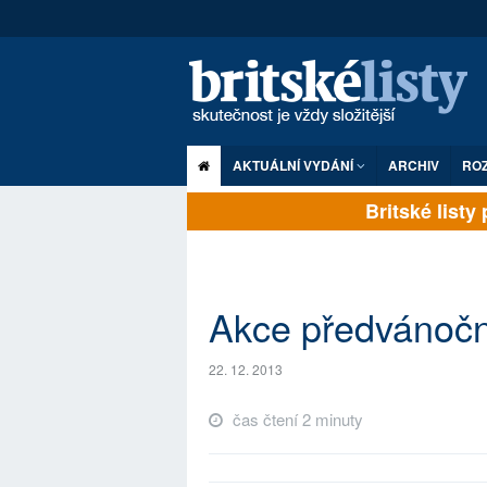
AKTUÁLNÍ VYDÁNÍ
ARCHIV
RO
Britské listy pl
Akce předvánočn
22. 12. 2013
čas čtení 2 minuty