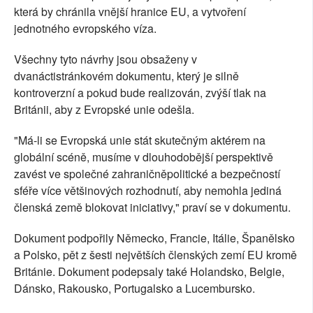
která by chránila vnější hranice EU, a vytvoření
jednotného evropského víza.
Všechny tyto návrhy jsou obsaženy v
dvanáctistránkovém dokumentu, který je silně
kontroverzní a pokud bude realizován, zvýší tlak na
Británii, aby z Evropské unie odešla.
"Má-li se Evropská unie stát skutečným aktérem na
globální scéně, musíme v dlouhodobější perspektivě
zavést ve společné zahraničněpolitické a bezpečností
sféře více většinových rozhodnutí, aby nemohla jediná
členská země blokovat iniciativy," praví se v dokumentu.
Dokument podpořily Německo, Francie, Itálie, Španělsko
a Polsko, pět z šesti největších členských zemí EU kromě
Británie. Dokument podepsaly také Holandsko, Belgie,
Dánsko, Rakousko, Portugalsko a Lucembursko.