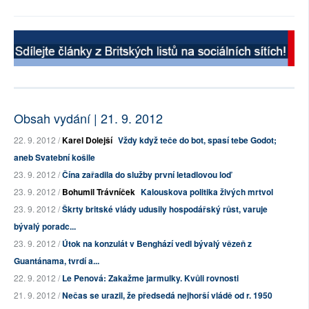
Obsah vydání | 21. 9. 2012
22. 9. 2012 /
Karel Dolejší
Vždy když teče do bot, spasí tebe Godot;
aneb Svatební košile
23. 9. 2012 /
Čína zařadila do služby první letadlovou loď
23. 9. 2012 /
Bohumil Trávníček
Kalouskova politika živých mrtvol
23. 9. 2012 /
Škrty britské vlády udusily hospodářský růst, varuje
bývalý poradc...
23. 9. 2012 /
Útok na konzulát v Benghází vedl bývalý vězeň z
Guantánama, tvrdí a...
22. 9. 2012 /
Le Penová: Zakažme jarmulky. Kvůli rovnosti
21. 9. 2012 /
Nečas se urazil, že předsedá nejhorší vládě od r. 1950