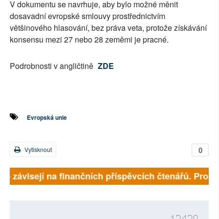
V dokumentu se navrhuje, aby bylo možné měnit
dosavadní evropské smlouvy prostřednictvím
většinového hlasování, bez práva veta, protože získávání
konsensu mezi 27 nebo 28 zeměmi je pracné.
Podrobnosti v angličtině
ZDE
Evropská unie
0
Vytisknout
lně závisejí na finančních příspěvcích čtenářů. Prosím