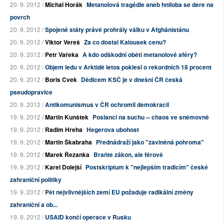
20. 9. 2012 /
Michal Horák
Metanolová tragédie aneb hniloba se dere na
povrch
20. 9. 2012 /
Spojené státy právě prohrály válku v Afghánistánu
20. 9. 2012 /
Viktor Vereš
Za co dostal Kalousek cenu?
20. 9. 2012 /
Petr Vařeka
A kdo odškodní obětí metanolové aféry?
20. 9. 2012 /
Objem ledu v Arktidě letos poklesl o rekordních 18 procent
20. 9. 2012 /
Boris Cvek
Dědicem KSČ je v dnešní ČR česká
pseudopravice
20. 9. 2012 /
Antikomunismus v ČR ochromil demokracii
19. 9. 2012 /
Martin Kunštek
Poslanci na suchu -- chaos ve sněmovně
19. 9. 2012 /
Radim Hreha
Hegerova ubohost
19. 9. 2012 /
Martin Škabraha
Přednádraží jako "zaviněná pohroma"
19. 9. 2012 /
Marek Řezanka
Braňte zákon, ale férově
19. 9. 2012 /
Karel Dolejší
Postskriptum k "nejlepším tradicím" české
zahraniční politiky
19. 9. 2012 /
Pět nejvlivnějších zemí EU požaduje radikální změny
zahraniční a ob...
19. 9. 2012 /
USAID končí operace v Rusku