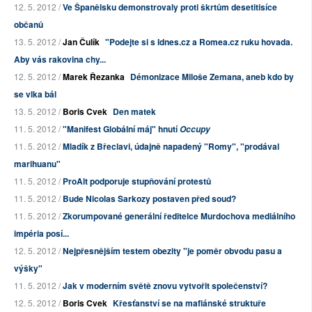
12. 5. 2012 /
Ve Španělsku demonstrovaly proti škrtům desetitisíce
občanů
13. 5. 2012 /
Jan Čulík
"Podejte si s Idnes.cz a Romea.cz ruku hovada.
Aby vás rakovina chy...
12. 5. 2012 /
Marek Řezanka
Démonizace Miloše Zemana, aneb kdo by
se vlka bál
13. 5. 2012 /
Boris Cvek
Den matek
11. 5. 2012 /
"Manifest Globální máj" hnutí
Occupy
11. 5. 2012 /
Mladík z Břeclavi, údajně napadený "Romy", "prodával
marihuanu"
11. 5. 2012 /
ProAlt podporuje stupňování protestů
11. 5. 2012 /
Bude Nicolas Sarkozy postaven před soud?
11. 5. 2012 /
Zkorumpované generální ředitelce Murdochova mediálního
impéria posí...
12. 5. 2012 /
Nejpřesnějším testem obezity "je poměr obvodu pasu a
výšky"
11. 5. 2012 /
Jak v moderním světě znovu vytvořit společenství?
12. 5. 2012 /
Boris Cvek
Křesťanství se na mafiánské struktuře