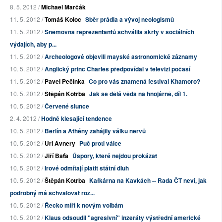
8. 5. 2012 /
Michael Marčák
11. 5. 2012 /
Tomáš Koloc
Sběr prádla a vývoj neologismů
11. 5. 2012 /
Sněmovna reprezentantů schválila škrty v sociálních
výdajích, aby p...
11. 5. 2012 /
Archeologové objevili mayské astronomické záznamy
10. 5. 2012 /
Anglický princ Charles předpovídal v televizi počasí
11. 5. 2012 /
Pavel Pečínka
Co pro vás znamená festival Khamoro?
10. 5. 2012 /
Štěpán Kotrba
Jak se dělá věda na hnojárně, díl 1.
10. 5. 2012 /
Červené slunce
2. 4. 2012 /
Hodně klesající tendence
10. 5. 2012 /
Berlín a Athény zahájily válku nervů
10. 5. 2012 /
Uri Avnery
Puč proti válce
10. 5. 2012 /
Jiří Baťa
Úspory, které nejdou prokázat
10. 5. 2012 /
Irové odmítají platit státní dluh
10. 5. 2012 /
Štěpán Kotrba
Kafkárna na Kavkách -- Rada ČT neví, jak
podrobný má schvalovat roz...
10. 5. 2012 /
Řecko míří k novým volbám
10. 5. 2012 /
Klaus odsoudil "agresivní" inzeráty výstřední americké