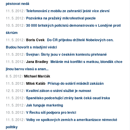
pěstovat nedá
11. 5. 2012 /
Telefonování z mobilu ze zahraničí ještě více zlevní
11. 5. 2012 /
Pozvánka na pražský mikrofestival poezie
10. 5. 2012 /
30 000 britských policistů demonstrovalo v Londýně proti
škrtům
11. 5. 2012 /
Boris Cvek
Do ČR přijedou držitelé Nobelových cen.
Budou hovořit s mladými vědci
11. 5. 2012 /
Švejnar: Škrty jsou v českém kontextu přehnané
11. 5. 2012 /
Jana Bradley
Melánie má konflikt s matkou, blonďák chce
jinou barvu vlasů a anan...
8. 5. 2012 /
Michael Marčák
11. 5. 2012 /
Miloš Kaláb
Přístup do solárií mládeži zakázán
12. 5. 2012 /
Kvalitní zákon o státní službě je nutnost
11. 5. 2012 /
Španělsko podceňující ztráty bank čeká osud Irska
11. 5. 2012 /
Jak funguje marketing
10. 5. 2012 /
V Řecku sílí podpora pro levici
11. 5. 2012 /
Volby ve spolkových zemích a amerikanizace německé
politiky