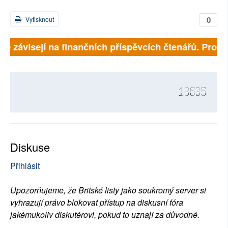
0
Vytisknout
lně závisejí na finančních příspěvcích čtenářů. Prosím
13635
Diskuse
Přihlásit
Upozorňujeme, že Britské listy jako soukromý server si
vyhrazují právo blokovat přístup na diskusní fóra
jakémukoliv diskutérovi, pokud to uznají za důvodné.