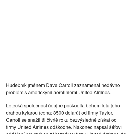
SOCIÁLNÍ SÍTĚ
RUBRIKY
PLNÁ VERZE STRÁNEK
Hudebník jménem Dave Carroll zaznamenal nedávno
problém s americkými aeroliniemi United Airlines.
Letecká společnost údajně poškodila během letu jeho
drahou kytarou (cena: 3500 dolarů) od firmy Taylor.
Carroll se snažil tři čtvrtě roku bezvýsledně získat od
firmy United Airlines odškodné. Nakonec napsal šéfovi