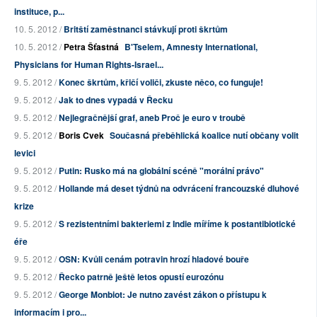
instituce, p...
10. 5. 2012 /
Britští zaměstnanci stávkují proti škrtům
10. 5. 2012 /
Petra Šťastná
B'Tselem, Amnesty International,
Physicians for Human Rights-Israel...
9. 5. 2012 /
Konec škrtům, křičí voliči, zkuste něco, co funguje!
9. 5. 2012 /
Jak to dnes vypadá v Řecku
9. 5. 2012 /
Nejlegračnější graf, aneb Proč je euro v troubě
9. 5. 2012 /
Boris Cvek
Současná přeběhlická koalice nutí občany volit
levici
9. 5. 2012 /
Putin: Rusko má na globální scéně "morální právo"
9. 5. 2012 /
Hollande má deset týdnů na odvrácení francouzské dluhové
krize
9. 5. 2012 /
S rezistentními bakteriemi z Indie míříme k postantibiotické
éře
9. 5. 2012 /
OSN: Kvůli cenám potravin hrozí hladové bouře
9. 5. 2012 /
Řecko patrně ještě letos opustí eurozónu
9. 5. 2012 /
George Monbiot: Je nutno zavést zákon o přístupu k
informacím i pro...