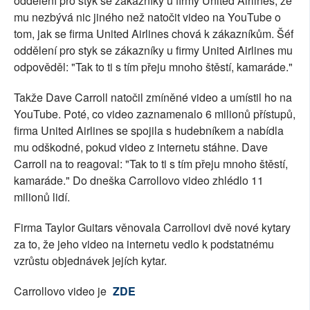
oddělení pro styk se zákazníky u firmy United Airlines, že
mu nezbývá nic jiného než natočit video na YouTube o
tom, jak se firma United Airlines chová k zákazníkům. Šéf
oddělení pro styk se zákazníky u firmy United Airlines mu
odpověděl: "Tak to ti s tím přeju mnoho štěstí, kamaráde."
Takže Dave Carroll natočil zmíněné video a umístil ho na
YouTube. Poté, co video zaznamenalo 6 milionů přístupů,
firma United Airlines se spojila s hudebníkem a nabídla
mu odškodné, pokud video z internetu stáhne. Dave
Carroll na to reagoval: "Tak to ti s tím přeju mnoho štěstí,
kamaráde." Do dneška Carrollovo video zhlédlo 11
milionů lidí.
Firma Taylor Guitars věnovala Carrollovi dvě nové kytary
za to, že jeho video na internetu vedlo k podstatnému
vzrůstu objednávek jejích kytar.
Carrollovo video je
ZDE