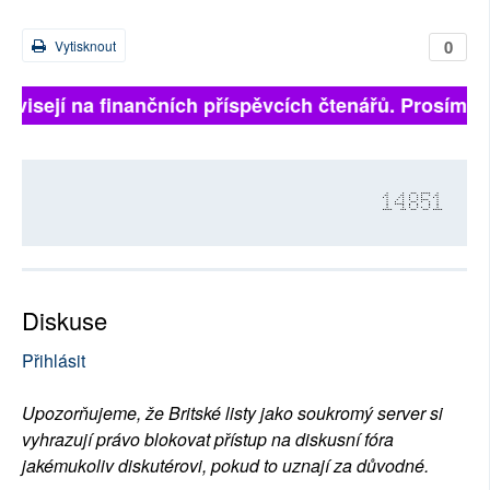
0
Vytisknout
závisejí na finančních příspěvcích čtenářů. Prosíme, p
14851
Diskuse
Přihlásit
Upozorňujeme, že Britské listy jako soukromý server si
vyhrazují právo blokovat přístup na diskusní fóra
jakémukoliv diskutérovi, pokud to uznají za důvodné.