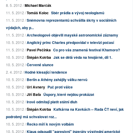
8. 5. 2012 /
Michael Marčák
11. 5. 2012 /
Tomáš Koloc
Sběr prádla a vývoj neologismů
11. 5. 2012 /
Sněmovna reprezentantů schválila škrty v sociálních
výdajích, aby p...
11. 5. 2012 /
Archeologové objevili mayské astronomické záznamy
10. 5. 2012 /
Anglický princ Charles předpovídal v televizi počasí
11. 5. 2012 /
Pavel Pečínka
Co pro vás znamená festival Khamoro?
10. 5. 2012 /
Štěpán Kotrba
Jak se dělá věda na hnojárně, díl 1.
10. 5. 2012 /
Červené slunce
2. 4. 2012 /
Hodně klesající tendence
10. 5. 2012 /
Berlín a Athény zahájily válku nervů
10. 5. 2012 /
Uri Avnery
Puč proti válce
10. 5. 2012 /
Jiří Baťa
Úspory, které nejdou prokázat
10. 5. 2012 /
Irové odmítají platit státní dluh
10. 5. 2012 /
Štěpán Kotrba
Kafkárna na Kavkách -- Rada ČT neví, jak
podrobný má schvalovat roz...
10. 5. 2012 /
Řecko míří k novým volbám
10. 5. 2012 /
Klaus odsoudil "agresivní" inzeráty výstřední americké