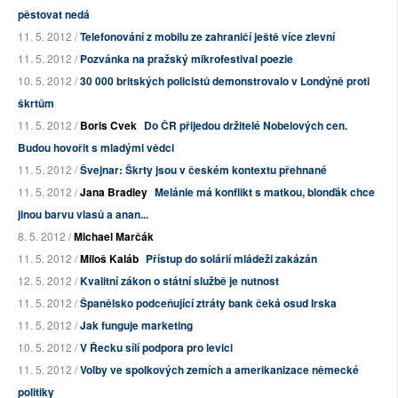
pěstovat nedá
11. 5. 2012 /
Telefonování z mobilu ze zahraničí ještě více zlevní
11. 5. 2012 /
Pozvánka na pražský mikrofestival poezie
10. 5. 2012 /
30 000 britských policistů demonstrovalo v Londýně proti
škrtům
11. 5. 2012 /
Boris Cvek
Do ČR přijedou držitelé Nobelových cen.
Budou hovořit s mladými vědci
11. 5. 2012 /
Švejnar: Škrty jsou v českém kontextu přehnané
11. 5. 2012 /
Jana Bradley
Melánie má konflikt s matkou, blonďák chce
jinou barvu vlasů a anan...
8. 5. 2012 /
Michael Marčák
11. 5. 2012 /
Miloš Kaláb
Přístup do solárií mládeži zakázán
12. 5. 2012 /
Kvalitní zákon o státní službě je nutnost
11. 5. 2012 /
Španělsko podceňující ztráty bank čeká osud Irska
11. 5. 2012 /
Jak funguje marketing
10. 5. 2012 /
V Řecku sílí podpora pro levici
11. 5. 2012 /
Volby ve spolkových zemích a amerikanizace německé
politiky