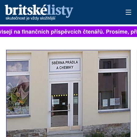
visejí na finančních příspěvcích čtenářů. Prosíme, při
PŘIHLÁSIT
AKTUÁLNÍ VYDÁNÍ
ARCHIV
ROZHOVORY
TÉMATA
NEJČTENĚJŠÍ ZA 7 DNÍ
AUTOŘI
PŘÍSPĚVKY NA PROVOZ