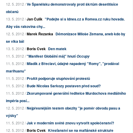
12. 5. 2012 /
Ve Španělsku demonstrovaly proti škrtům desetitisíce
občanů
13. 5. 2012 /
Jan Čulík
"Podejte si s Idnes.cz a Romea.cz ruku hovada.
Aby vás rakovina chy...
12. 5. 2012 /
Marek Řezanka
Démonizace Miloše Zemana, aneb kdo by
se vlka bál
13. 5. 2012 /
Boris Cvek
Den matek
11. 5. 2012 /
"Manifest Globální máj" hnutí
Occupy
11. 5. 2012 /
Mladík z Břeclavi, údajně napadený "Romy", "prodával
marihuanu"
11. 5. 2012 /
ProAlt podporuje stupňování protestů
11. 5. 2012 /
Bude Nicolas Sarkozy postaven před soud?
11. 5. 2012 /
Zkorumpované generální ředitelce Murdochova mediálního
impéria posí...
12. 5. 2012 /
Nejpřesnějším testem obezity "je poměr obvodu pasu a
výšky"
11. 5. 2012 /
Jak v moderním světě znovu vytvořit společenství?
12. 5. 2012 /
Boris Cvek
Křesťanství se na mafiánské struktuře