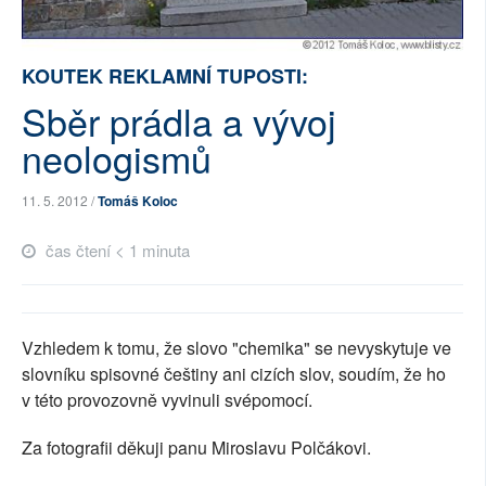
SOCIÁLNÍ SÍTĚ
KOUTEK REKLAMNÍ TUPOSTI:
RUBRIKY
Sběr prádla a vývoj
PLNÁ VERZE STRÁNEK
neologismů
11. 5. 2012 /
Tomáš Koloc
čas čtení < 1 minuta
Vzhledem k tomu, že slovo "chemika" se nevyskytuje ve
slovníku spisovné češtiny ani cizích slov, soudím, že ho
v této provozovně vyvinuli svépomocí.
Za fotografii děkuji panu Miroslavu Polčákovi.