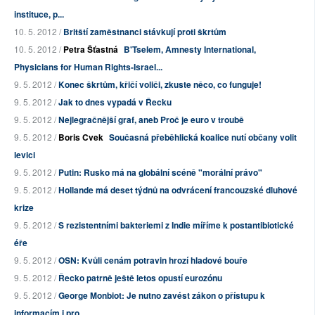
instituce, p...
10. 5. 2012 /
Britští zaměstnanci stávkují proti škrtům
10. 5. 2012 /
Petra Šťastná
B'Tselem, Amnesty International,
Physicians for Human Rights-Israel...
9. 5. 2012 /
Konec škrtům, křičí voliči, zkuste něco, co funguje!
9. 5. 2012 /
Jak to dnes vypadá v Řecku
9. 5. 2012 /
Nejlegračnější graf, aneb Proč je euro v troubě
9. 5. 2012 /
Boris Cvek
Současná přeběhlická koalice nutí občany volit
levici
9. 5. 2012 /
Putin: Rusko má na globální scéně "morální právo"
9. 5. 2012 /
Hollande má deset týdnů na odvrácení francouzské dluhové
krize
9. 5. 2012 /
S rezistentními bakteriemi z Indie míříme k postantibiotické
éře
9. 5. 2012 /
OSN: Kvůli cenám potravin hrozí hladové bouře
9. 5. 2012 /
Řecko patrně ještě letos opustí eurozónu
9. 5. 2012 /
George Monbiot: Je nutno zavést zákon o přístupu k
informacím i pro...