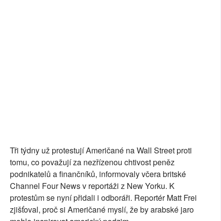
SOCIÁLNÍ SÍTĚ
RUBRIKY
PLNÁ VERZE STRÁNEK
Tři týdny už protestují Američané na Wall Street proti
tomu, co považují za nezřízenou chtivost peněz
podnikatelů a finančníků, informovaly včera britské
Channel Four News v reportáži z New Yorku. K
protestům se nyní přidali i odboráři. Reportér Matt Frei
zjišťoval, proč si Američané myslí, že by arabské jaro