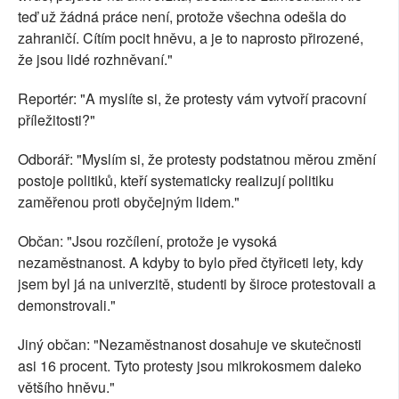
teď už žádná práce není, protože všechna odešla do
zahraničí. Cítím pocit hněvu, a je to naprosto přirozené,
že jsou lidé rozhněvaní."
Reportér: "A myslíte si, že protesty vám vytvoří pracovní
příležitosti?"
Odborář: "Myslím si, že protesty podstatnou měrou změní
postoje politiků, kteří systematicky realizují politiku
zaměřenou proti obyčejným lidem."
Občan: "Jsou rozčílení, protože je vysoká
nezaměstnanost. A kdyby to bylo před čtyřiceti lety, kdy
jsem byl já na univerzitě, studenti by široce protestovali a
demonstrovali."
Jiný občan: "Nezaměstnanost dosahuje ve skutečnosti
asi 16 procent. Tyto protesty jsou mikrokosmem daleko
většího hněvu."