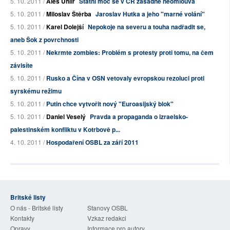
5. 10. 2011 /
Aleš Uhlíř
Státní moc se v ČR zásadně neomlouvá
5. 10. 2011 /
Miloslav Štěrba
Jaroslav Hutka a jeho "marné volání"
5. 10. 2011 /
Karel Dolejší
Nepokoje na severu a touha nadřadit se,
aneb Šok z povrchnosti
5. 10. 2011 /
Nekrmte zombies: Problém s protesty proti tomu, na čem
závisíte
5. 10. 2011 /
Rusko a Čína v OSN vetovaly evropskou rezoluci proti
syrskému režimu
5. 10. 2011 /
Putin chce vytvořit nový "Euroasijský blok"
5. 10. 2011 /
Daniel Veselý
Pravda a propaganda o izraelsko-
palestinském konfliktu v Kotrbově p...
4. 10. 2011 /
Hospodaření OSBL za září 2011
Britské listy
O nás - Britské listy
Stanovy OSBL
Kontakty
Vzkaz redakci
Opravy
Informace pro autory