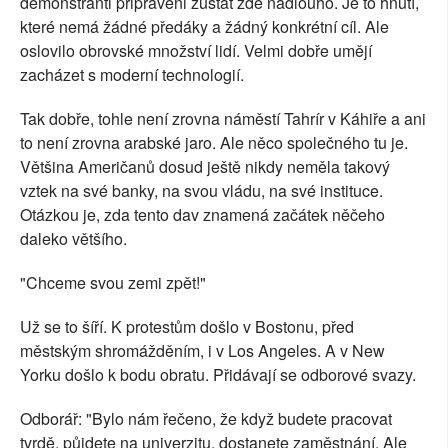
demonstranti připraveni zůstat zde nadlouho. Je to hnutí,
které nemá žádné předáky a žádný konkrétní cíl. Ale
oslovilo obrovské množství lidí. Velmi dobře umějí
zacházet s moderní technologií.
Tak dobře, tohle není zrovna náměstí Tahrír v Káhiře a ani
to není zrovna arabské jaro. Ale něco společného tu je.
Většina Američanů dosud ještě nikdy neměla takový
vztek na své banky, na svou vládu, na své instituce.
Otázkou je, zda tento dav znamená začátek něčeho
daleko většího.
"Chceme svou zemi zpět!"
Už se to šíří. K protestům došlo v Bostonu, před
městským shromážděním, i v Los Angeles. A v New
Yorku došlo k bodu obratu. Přidávají se odborové svazy.
Odborář: "Bylo nám řečeno, že když budete pracovat
tvrdě, půjdete na univerzitu, dostanete zaměstnání. Ale