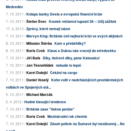
Medveděv
7. 10. 2011 /
Kolaps banky Dexia a evropská finanční krize
7. 10. 2011 /
Štefan Švec
Koutek reklamní tuposti 38 -- Užij zážitek
17. 4. 2012 /
Zprávy, které nemají názor
7. 10. 2011 /
Mervyn King: Británie čelí nejhorší krizi ve svých dějinách
8. 10. 2011 /
Miloslav Štěrba
Kam s přeběhlíky?
8. 10. 2011 /
Boris Cvek
Klaus s Dukou nás vracejí do středověku
7. 10. 2011 /
Jiří Baťa
Díky, tisíceré díky, pane Kalousku!
7. 10. 2011 /
Jan Těsnohlídek
nebude to lepší
7. 10. 2011 /
Karel Dolejší
Čekání na cargo
7. 10. 2011 /
Daniel Veselý
Koho volit v nadcházejících prezidentských
volbách ve Spojených stá...
5. 10. 2011 /
Michael Marčák
2. 4. 2012 /
Hodně klesající tendence
7. 10. 2011 /
Británie zase "tiskne peníze"
7. 10. 2011 /
Boris Cvek
Mezinárodní rok chemie
7. 10. 2011 /
Karel Dolejší
Zásah policie na Šumavě byl nezákonný... No