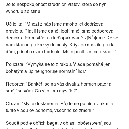
Je to nespokojenost středních vrstev, která se nyní
vynořuje ze stínu.
Učitelka: "Mnozí z nás jsme mnoho let dodržovali
pravidla. Platili jsme daně, legitimně jsme podporovali
demokratickou vládu a teď opakovaně zjišťujeme, že se
nám kladou překážky do cesty. Když se snažíte prodat
dům, přišel o svou hodnotu. Mám pocit, že mě okradli."
Policista: "Vymyká se to z rukou. Vláda pomáhá jen
bohatým a úplně ignoruje normální lidi."
Reportér: "Bankéři se na vás dívají z horních pater a
smějí se vám. Co si o tom myslíte?"
Občan: "My je dostaneme. Půjdeme po nich. Jakmile
tuhle vládu ovládneme, všechno se změní."
Soudě podle obřích baget v oblasti občerstvení jsou