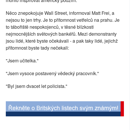
mohlo inspirovat americký podzim.
Něco znepokojuje Wall Street, informoval Matt Frei, a
nejsou to jen trhy. Je to přítomnost vetřelců na prahu. Je
to tábořiště nespokojenců, v těsné blízkosti
nejmocnějších světových bankéřů. Mezi demonstranty
jsou lidé, které byste očekávali - a pak taky lidé, jejichž
přítomnost byste tady nečekali:
"Jsem učitelka."
"Jsem vysoce postavený vědecký pracovník."
"Byl jsem dvacet let policista."