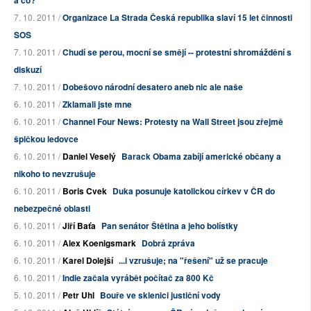
a co?
7. 10. 2011 /
Organizace La Strada Česká republika slaví 15 let činnosti
SOS
7. 10. 2011 /
Chudí se perou, mocní se smějí -- protestní shromáždění s
diskuzí
7. 10. 2011 /
Dobešovo národní desatero aneb nic ale naše
6. 10. 2011 /
Zklamali jste mne
6. 10. 2011 /
Channel Four News: Protesty na Wall Street jsou zřejmě
špičkou ledovce
6. 10. 2011 /
Daniel Veselý
Barack Obama zabíjí americké občany a
nikoho to nevzrušuje
6. 10. 2011 /
Boris Cvek
Duka posunuje katolickou církev v ČR do
nebezpečné oblasti
6. 10. 2011 /
Jiří Baťa
Pan senátor Štětina a jeho bolístky
6. 10. 2011 /
Alex Koenigsmark
Dobrá zpráva
6. 10. 2011 /
Karel Dolejší
...i vzrušuje; na "řešení" už se pracuje
6. 10. 2011 /
Indie začala vyrábět počítač za 800 Kč
5. 10. 2011 /
Petr Uhl
Bouře ve sklenici justiční vody