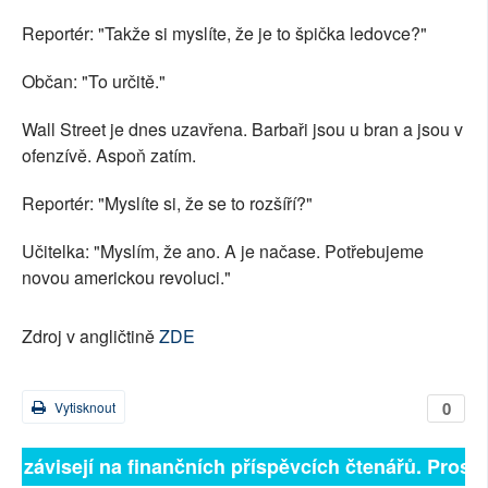
Reportér: "Takže si myslíte, že je to špička ledovce?"
Občan: "To určitě."
Wall Street je dnes uzavřena. Barbaři jsou u bran a jsou v
ofenzívě. Aspoň zatím.
Reportér: "Myslíte si, že se to rozšíří?"
Učitelka: "Myslím, že ano. A je načase. Potřebujeme
novou americkou revoluci."
Zdroj v angličtině
ZDE
0
Vytisknout
ně závisejí na finančních příspěvcích čtenářů. Prosíme