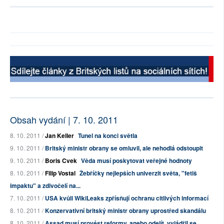
Obsah vydání | 7. 10. 2011
8. 10. 2011 /
Jan Keller
Tunel na konci světla
9. 10. 2011 /
Britský ministr obrany se omluvil, ale nehodlá odstoupit
9. 10. 2011 /
Boris Cvek
Věda musí poskytovat veřejné hodnoty
8. 10. 2011 /
Filip Vostal
Žebříčky nejlepších univerzit světa, "fetiš
impaktu" a zdivočelí na...
7. 10. 2011 /
USA kvůli WikiLeaks zpřísňují ochranu citlivých informací
8. 10. 2011 /
Konzervativní britský ministr obrany uprostřed skandálu
8. 10. 2011 /
Assad musí provést reformy, anebo odejít, vyjádřil se