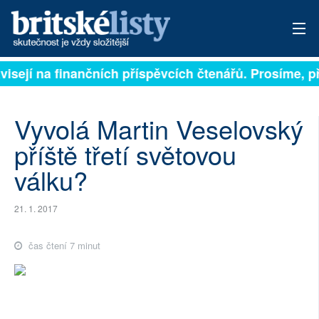
ně závisejí na finančních příspěvcích čtenářů. Prosíme
PŘIHLÁSIT
AKTUÁLNÍ VYDÁNÍ
Vyvolá Martin Veselovský
ARCHIV
příště třetí světovou
válku?
ROZHOVORY
TÉMATA
21. 1. 2017
NEJČTENĚJŠÍ ZA 7 DNÍ
čas čtení 7 minut
AUTOŘI
PŘÍSPĚVKY NA PROVOZ