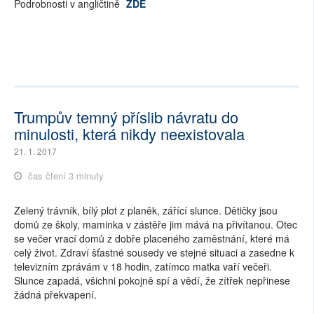
Podrobnosti v angličtině
ZDE
Trumpův temný příslib návratu do
minulosti, která nikdy neexistovala
21. 1. 2017
čas čtení 3 minuty
Zelený trávník, bílý plot z planěk, zářící slunce. Dětičky jsou
domů ze školy, maminka v zástěře jim mává na přivítanou. Otec
se večer vrací domů z dobře placeného zaměstnání, které má
celý život. Zdraví šťastné sousedy ve stejné situaci a zasedne k
televizním zprávám v 18 hodin, zatímco matka vaří večeři.
Slunce zapadá, všichni pokojně spí a vědí, že zítřek nepřinese
žádná překvapení.