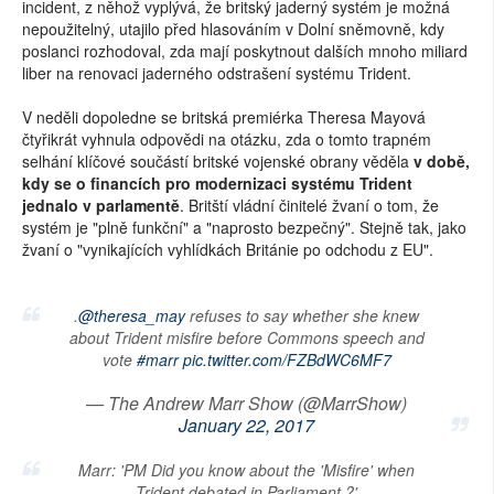
incident, z něhož vyplývá, že britský jaderný systém je možná
nepoužitelný, utajilo před hlasováním v Dolní sněmovně, kdy
poslanci rozhodoval, zda mají poskytnout dalších mnoho miliard
liber na renovaci jaderného odstrašení systému Trident.
V neděli dopoledne se britská premiérka Theresa Mayová
čtyřikrát vyhnula odpovědi na otázku, zda o tomto trapném
selhání klíčové součástí britské vojenské obrany věděla
v době,
kdy se o financích pro modernizaci systému Trident
jednalo v parlamentě
. Britští vládní činitelé žvaní o tom, že
systém je "plně funkční" a "naprosto bezpečný". Stejně tak, jako
žvaní o "vynikajících vyhlídkách Británie po odchodu z EU".
.
@theresa_may
refuses to say whether she knew
about Trident misfire before Commons speech and
vote
#marr
pic.twitter.com/FZBdWC6MF7
— The Andrew Marr Show (@MarrShow)
January 22, 2017
Marr: 'PM Did you know about the 'Misfire' when
Trident debated in Parliament ?'