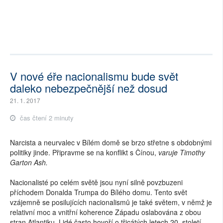
V nové éře nacionalismu bude svět
daleko nebezpečnější než dosud
21. 1. 2017
čas čtení 2 minuty
Narcista a neurvalec v Bílém domě se brzo střetne s obdobnými
politiky jinde. Připravme se na konflikt s Čínou,
varuje Timothy
Garton Ash.
Nacionalisté po celém světě jsou nyní silně povzbuzeni
příchodem Donalda Trumpa do Bílého domu. Tento svět
vzájemně se posilujících nacionalismů je také světem, v němž je
relativní moc a vnitřní koherence Západu oslabována z obou
stran Atlantiku. Lidé často hovoří o třicátých letech 20. století,