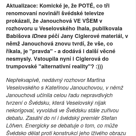
Aktualizace: Komické je, že POTÉ, co tři
SOCIÁLNÍ SÍTĚ
renomovaní novináři švédské televize
prokázali, že Janouchová VE VŠEM v
RUBRIKY
rozhovoru u Veselovského lhala, publikovala
Babišova
IDnes
péčí Jany Ciglerové materiál, v
PLNÁ VERZE STRÁNEK
němž Janouchová znovu tvrdí, že vše, co
říkala, je "pravda" - a dodává i další věcné
nesmysly. Vstoupila nyní i Ciglerová do
trumpovské "alternativní reality"? :)))
Nepřekvapivě, nedávný rozhovor Martina
Veselovského s Kateřinou Janouchovou, v němž
Janouchová učinila celou řadu nepravdivých
tvrzení o Švédsku, která Veselovský nijak
nekorigoval, vyvolává ve Švédsku stále zuřivou
debatu. Zasáhl do ní i švédský premiér Stefan
Löfven. Energicky se debatuje o tom, co může
Švédsko dělat proti konstrukci jeho lživého obrazu