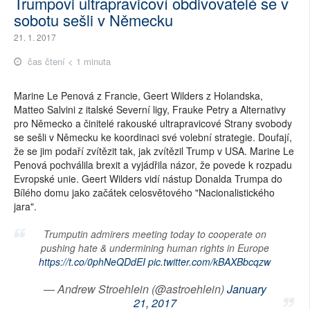
Trumpovi ultrapravicoví obdivovatelé se v
sobotu sešli v Německu
21. 1. 2017
čas čtení < 1 minuta
Marine Le Penová z Francie, Geert Wilders z Holandska,
Matteo Salvini z italské Severní ligy, Frauke Petry a Alternativy
pro Německo a činitelé rakouské ultrapravicové Strany svobody
se sešli v Německu ke koordinaci své volební strategie. Doufají,
že se jim podaří zvítězit tak, jak zvítězil Trump v USA. Marine Le
Penová pochválila brexit a vyjádřila názor, že povede k rozpadu
Evropské unie. Geert Wilders vidí nástup Donalda Trumpa do
Bílého domu jako začátek celosvětového "Nacionalistického
jara".
Trumputin admirers meeting today to cooperate on
pushing hate & undermining human rights in Europe
https://t.co/0phNeQDdEI
pic.twitter.com/kBAXBbcqzw
— Andrew Stroehlein (@astroehlein)
January
21, 2017