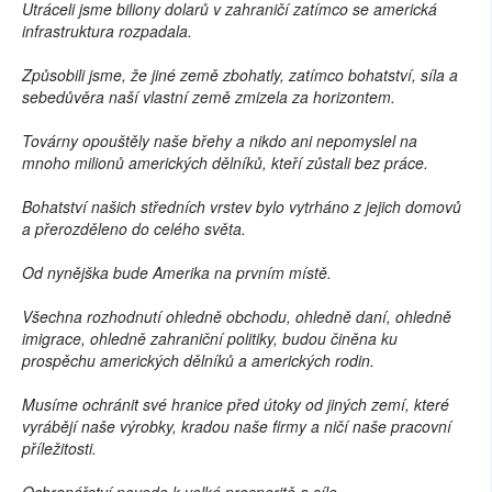
Utráceli jsme biliony dolarů v zahraničí zatímco se americká
infrastruktura rozpadala.
Způsobili jsme, že jiné země zbohatly, zatímco bohatství, síla a
sebedůvěra naší vlastní země zmizela za horizontem.
Továrny opouštěly naše břehy a nikdo ani nepomyslel na
mnoho milionů amerických dělníků, kteří zůstali bez práce.
Bohatství našich středních vrstev bylo vytrháno z jejich domovů
a přerozděleno do celého světa.
Od nynějška bude Amerika na prvním místě.
Všechna rozhodnutí ohledně obchodu, ohledně daní, ohledně
imigrace, ohledně zahraniční politiky, budou činěna ku
prospěchu amerických dělníků a amerických rodin.
Musíme ochránit své hranice před útoky od jiných zemí, které
vyrábějí naše výrobky, kradou naše firmy a ničí naše pracovní
příležitosti.