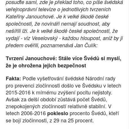
posuďte sami, zde je překlad toho, co píše švédská
veřejnoprávní televize o jednotlivých tvrzeních
Kateřiny Janouchové. Je k velké škodě české
společnosti, že novináři nemají soudnost, aby
nešířili lži. Je k velké škodě české společnosti, že
vydají - viz Veselovský - každou hloupost, aniž by ji
předem ověřili, poznamenává Jan Čulík:
Tvrzení Janouchové: Stále více Švédů si myslí,
že je ohrožena jejich bezpečnost
Podle vyšetřování švédské Národní rady
Fakta:
pro prevenci zločinnosti došlo ve Švédsku v letech
2015-2016 k mírnému zvýšení pocitu nejistoty.
Avšak za delší období zůstává počet Švédů,
znepokojených zločinností relativně stabilní. V
letech 2006-2016
procento Švédů, kteří
pokleslo
se bojí zločinnosti, z 29 na 25 procent.