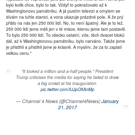
bylo kolik chce, bylo to tak. Vždyť to pokračovalo až k
Washingtonovu památníku. A já pustím televizi a omylem se
dívám na tuhle stanici, a vona ukazuje prázdné pole. A že prý
přišlo na nás jen 250 000 lidí. No, to není špatný. Ale je to lež.
250 000 lidí jsme měli jen v té misce, kterou jsme tam postavili.
To bylo 250 000 lidí. To všecko ostatní, víte, těch dvacet bloků
dál, až k Washingtonovu památníku, bylo narváno. Takže jsme
je přistihli a přistihli jsme je krásně. A myslím, že za to zaplatí
velkou cenu."
"It looked a million-and-a-half people." President
Trump criticises the media for saying he failed to draw
a big crowd at his inauguration.
pic.twitter.com/lUJpOXAnMp
— Channel 4 News (@Channel4News)
January
21, 2017