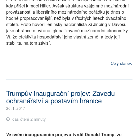
kdy přišel k moci Hitler. Avšak struktura vzájemné mezinárodní
provázanosti a liberálního mezinárodního pořádku je dnes o
hodně propracovanější, než byla v třicátých letech dvacátého
století. Proto hovořil leninský nacionalista Xi Jinping v Davosu
jako obránce otevřené, globalizované mezinárodní ekonomiky.
Ví, že efektivita hospodářství jeho vlastní země, a tedy její
stabilita, na tom závisí.
Celý článek
Trumpův inaugurační projev: Zavedu
ochranářství a postavím hranice
20. 1. 2017
čas čtení 2 minuty
Ve svém inauguračním projevu tvrdil Donald Trump. že