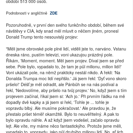
období 513 000 osob.
Podrobnosti v angličtině
ZDE
Pozoruhodně, v první den svého funkčního období, během své
návštěvy v CIA, kdy snad měl mluvit o něčem jiném, pronesl
Donald Trump tento nesouvislý projev:
"Měli jsme obrovské pole plné lidí, viděli jste to, narváno. Vstanu
dneska ráno, pustím televizi, voni ukazujou prázdný pole.
Říkám, 'Moment, moment. Měl jsem projev. Díval jsem se před
sebe. Pole bylo, vypadalo to, že tam je půl milionu, milion lidí!'
Voni ukázali pole, na němž prakticky nestál nikdo. A řekli: 'Na
Donalda Trumpa moc lidí nepřišlo.' Já jsem řekl: 'Dyť vono skoro
pršelo!' Déšť je měl odradit, ale Pánbůh se na nás podíval a
řekl, 'Nedovolíme, aby pršelo na tvůj projev.' No, když jsem s tím
projevem začínal, říkal jsem si: 'Ach jo.' Při prvním řádku na mě
dopadly dvě kapky a já jsem si řekl, 'Tohle je ... tohle je
vopravdu blbý. Ale musíme pokračovat.' Ale pravdou je, že
přestalo pršet téměř okamžitě. Bylo to neuvěřitelný. A pak to
bylo opravdu náhle. A až když jsem vodešel, začalo opravdu
lejt. Ale víte, my máme něco fantastickýho. Protože jsme měli,
vypadalo to, vopravdu, jako půl druhýho milionu lidí. No, ať jich