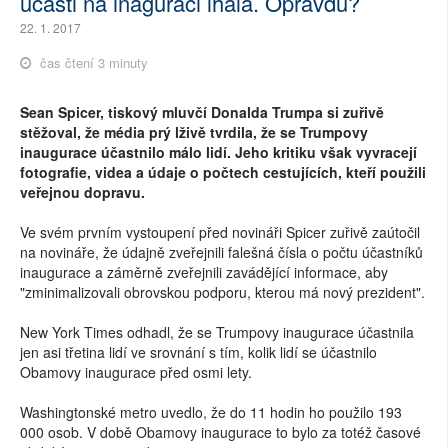
účasti na inaguraci lhala. Opravdu?
22. 1. 2017
čas čtení 3 minuty
Sean Spicer, tiskový mluvčí Donalda Trumpa si zuřivě
stěžoval, že média prý lživě tvrdila, že se Trumpovy
inaugurace účastnilo málo lidí. Jeho kritiku však vyvracejí
fotografie, videa a údaje o počtech cestujících, kteří použili
veřejnou dopravu.
Ve svém prvním vystoupení před novináři Spicer zuřivě zaútočil
na novináře, že údajně zveřejnili falešná čísla o počtu účastníků
inaugurace a záměrně zveřejnili zavádějící informace, aby
"zminimalizovali obrovskou podporu, kterou má nový prezident".
New York Times odhadl, že se Trumpovy inaugurace účastnila
jen asi třetina lidí ve srovnání s tím, kolik lidí se účastnilo
Obamovy inaugurace před osmi lety.
Washingtonské metro uvedlo, že do 11 hodin ho použilo 193
000 osob. V době Obamovy inaugurace to bylo za totéž časové