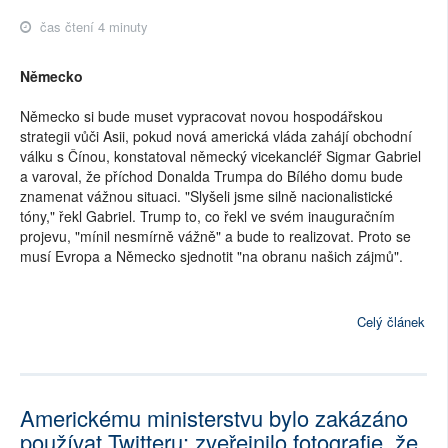
čas čtení 4 minuty
Německo
Německo si bude muset vypracovat novou hospodářskou
strategii vůči Asii, pokud nová americká vláda zahájí obchodní
válku s Čínou, konstatoval německý vicekancléř Sigmar Gabriel
a varoval, že příchod Donalda Trumpa do Bílého domu bude
znamenat vážnou situaci. "Slyšeli jsme silně nacionalistické
tóny," řekl Gabriel. Trump to, co řekl ve svém inauguračním
projevu, "mínil nesmírně vážně" a bude to realizovat. Proto se
musí Evropa a Německo sjednotit "na obranu našich zájmů".
Celý článek
Americkému ministerstvu bylo zakázáno
používat Twitteru: zveřejnilo fotografie, že