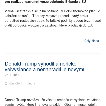
pro realizaci extremní verze odchodu Británie z EU
Vlivná všestranická skupina poslanců v Dolní sněmovně plánuje
zabránit pokusům Theresy Mayové prosadit tvrdý brexit
uprostřed rostoucích obav, že britské podniky budou brzo muset
platit obrovská vývozní cla za zboží, které prodávají do EU.
Celý článek
Donald Trump vyhodil americké
velvyslance a nenahradil je novými
22. 1. 2017
čas čtení 1 minuta
Donald Trump rozkázal, že všichni američtí velvyslanci ve všech
zemích světa, které jmenoval prezident Obama, musejí odejít