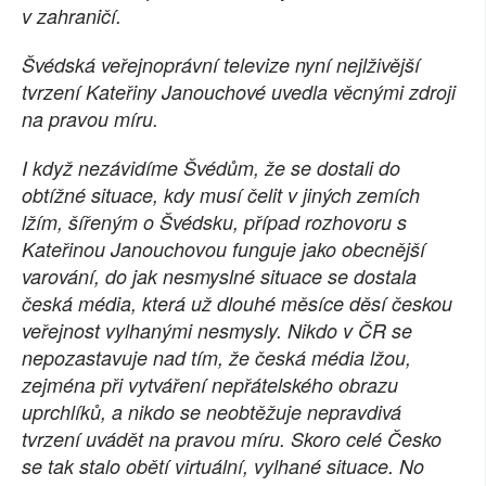
v zahraničí.
Švédská veřejnoprávní televize nyní nejlživější
tvrzení Kateřiny Janouchové uvedla věcnými zdroji
na pravou míru.
I když nezávidíme Švédům, že se dostali do
obtížné situace, kdy musí čelit v jiných zemích
lžím, šířeným o Švédsku, případ rozhovoru s
Kateřinou Janouchovou funguje jako obecnější
varování, do jak nesmyslné situace se dostala
česká média, která už dlouhé měsíce děsí českou
veřejnost vylhanými nesmysly. Nikdo v ČR se
nepozastavuje nad tím, že česká média lžou,
zejména při vytváření nepřátelského obrazu
uprchlíků, a nikdo se neobtěžuje nepravdivá
tvrzení uvádět na pravou míru. Skoro celé Česko
se tak stalo obětí virtuální, vylhané situace. No