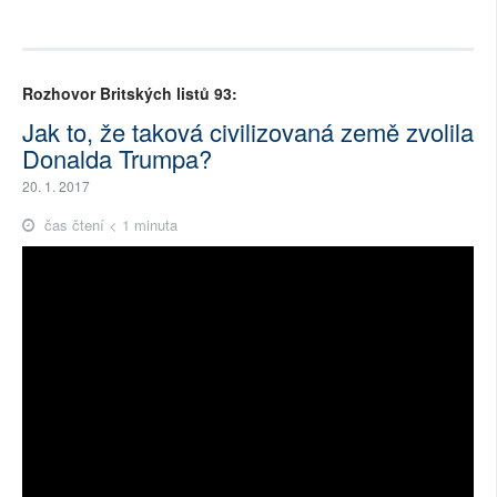
Rozhovor Britských listů 93:
Jak to, že taková civilizovaná země zvolila
Donalda Trumpa?
20. 1. 2017
čas čtení < 1 minuta