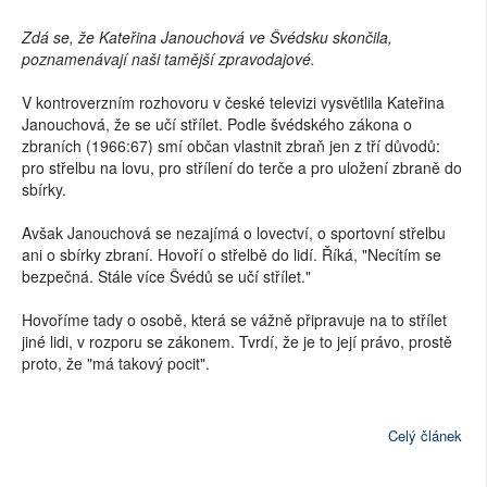
Zdá se, že Kateřina Janouchová ve Švédsku skončila,
poznamenávají naši tamější zpravodajové.
V kontroverzním rozhovoru v české televizi vysvětlila Kateřina
Janouchová, že se učí střílet. Podle švédského zákona o
zbraních (1966:67) smí občan vlastnit zbraň jen z tří důvodů:
pro střelbu na lovu, pro střílení do terče a pro uložení zbraně do
sbírky.
Avšak Janouchová se nezajímá o lovectví, o sportovní střelbu
ani o sbírky zbraní. Hovoří o střelbě do lidí. Říká, "Necítím se
bezpečná. Stále více Švédů se učí střílet."
Hovoříme tady o osobě, která se vážně připravuje na to střílet
jiné lidi, v rozporu se zákonem. Tvrdí, že je to její právo, prostě
proto, že "má takový pocit".
Celý článek