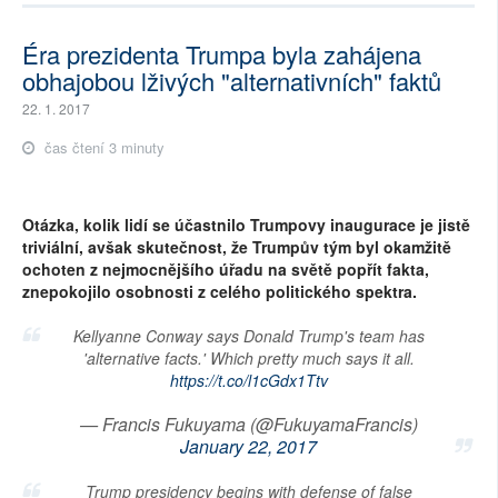
Éra prezidenta Trumpa byla zahájena
obhajobou lživých "alternativních" faktů
22. 1. 2017
čas čtení 3 minuty
Otázka, kolik lidí se účastnilo Trumpovy inaugurace je jistě
triviální, avšak skutečnost, že Trumpův tým byl okamžitě
ochoten z nejmocnějšího úřadu na světě popřít fakta,
znepokojilo osobnosti z celého politického spektra.
Kellyanne Conway says Donald Trump's team has
'alternative facts.' Which pretty much says it all.
https://t.co/l1cGdx1Ttv
— Francis Fukuyama (@FukuyamaFrancis)
January 22, 2017
Trump presidency begins with defense of false