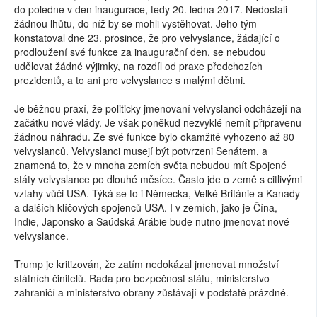
do poledne v den inaugurace, tedy 20. ledna 2017. Nedostali
žádnou lhůtu, do níž by se mohli vystěhovat. Jeho tým
konstatoval dne 23. prosince, že pro velvyslance, žádající o
prodloužení své funkce za inaugurační den, se nebudou
udělovat žádné výjimky, na rozdíl od praxe předchozích
prezidentů, a to ani pro velvyslance s malými dětmi.
Je běžnou praxí, že politicky jmenovaní velvyslanci odcházejí na
začátku nové vlády. Je však poněkud nezvyklé nemít připravenu
žádnou náhradu. Ze své funkce bylo okamžitě vyhozeno až 80
velvyslanců. Velvyslanci musejí být potvrzeni Senátem, a
znamená to, že v mnoha zemích světa nebudou mít Spojené
státy velvyslance po dlouhé měsíce. Často jde o země s citlivými
vztahy vůči USA. Týká se to i Německa, Velké Británie a Kanady
a dalších klíčových spojenců USA. I v zemích, jako je Čína,
Indie, Japonsko a Saúdská Arábie bude nutno jmenovat nové
velvyslance.
Trump je kritizován, že zatím nedokázal jmenovat množství
státních činitelů. Rada pro bezpečnost státu, ministerstvo
zahraničí a ministerstvo obrany zůstávají v podstatě prázdné.