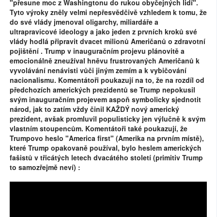
"přesune moc z Washingtonu do rukou obyčejných lidí".
Tyto výroky zněly velmi nepřesvědčivě vzhledem k tomu, že
do své vlády jmenoval oligarchy, miliardáře a
ultrapravicové ideology a jako jeden z prvních kroků své
vlády hodlá připravit dvacet milionů Američanů o zdravotní
pojištění . Trump v inauguračním projevu plánovitě a
emocionálně zneužíval hněvu frustrovaných Američanů k
vyvolávání nenávisti vůči jiným zemím a k vybičování
nacionalismu. Komentátoři poukazují na to, že na rozdíl od
předchozích amerických prezidentů se Trump nepokusil
svým inauguračním projevem aspoň symbolicky sjednotit
národ, jak to zatím vždy činil KAŽDÝ nový americký
prezident, avšak promluvil populisticky jen výlučně k svým
vlastním stoupencům. Komentátoři také poukazují, že
Trumpovo heslo "America first" (Amerika na prvním místě),
které Trump opakovaně používal, bylo heslem amerických
fašistů v třicátých letech dvacátého století (primitiv Trump
to samozřejmě neví) :