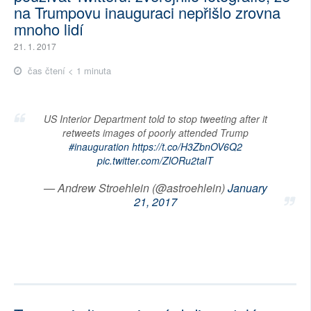
na Trumpovu inauguraci nepřišlo zrovna
mnoho lidí
21. 1. 2017
čas čtení < 1 minuta
US Interior Department told to stop tweeting after it
retweets images of poorly attended Trump
#inauguration
https://t.co/H3ZbnOV6Q2
pic.twitter.com/ZlORu2talT
— Andrew Stroehlein (@astroehlein)
January
21, 2017