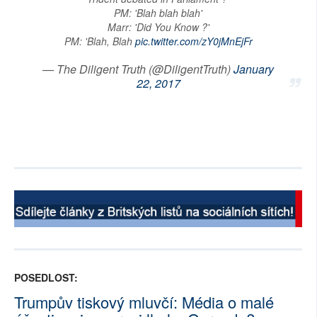
PM: 'Blah blah blah'
Marr: 'Did You Know ?'
PM: 'Blah, Blah
pic.twitter.com/zY0jMnEjFr
— The Diligent Truth (@DiligentTruth)
January
22, 2017
POSEDLOST:
Trumpův tiskový mluvčí: Média o malé