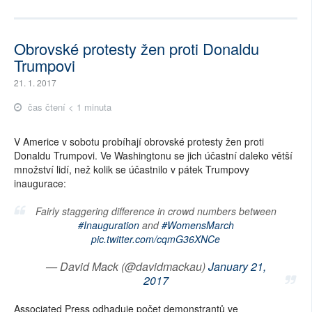
Obrovské protesty žen proti Donaldu
Trumpovi
21. 1. 2017
čas čtení < 1 minuta
V Americe v sobotu probíhají obrovské protesty žen proti
Donaldu Trumpovi. Ve Washingtonu se jich účastní daleko větší
množství lidí, než kolik se účastnilo v pátek Trumpovy
inaugurace:
Fairly staggering difference in crowd numbers between
#Inauguration
and
#WomensMarch
pic.twitter.com/cqmG36XNCe
— David Mack (@davidmackau)
January 21,
2017
Associated Press odhaduje počet demonstrantů ve