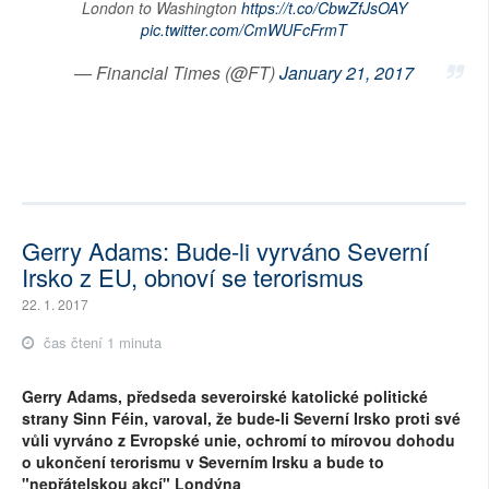
London to Washington
https://t.co/CbwZfJsOAY
pic.twitter.com/CmWUFcFrmT
— Financial Times (@FT)
January 21, 2017
Gerry Adams: Bude-li vyrváno Severní
Irsko z EU, obnoví se terorismus
22. 1. 2017
čas čtení 1 minuta
Gerry Adams, předseda severoirské katolické politické
strany Sinn Féin, varoval, že bude-li Severní Irsko proti své
vůli vyrváno z Evropské unie, ochromí to mírovou dohodu
o ukončení terorismu v Severním Irsku a bude to
"nepřátelskou akcí" Londýna