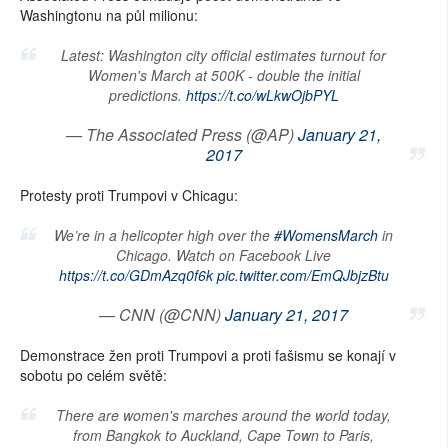
Washingtonu na půl milionu:
Latest: Washington city official estimates turnout for
Women's March at 500K - double the initial
predictions.
https://t.co/wLkwOjbPYL
— The Associated Press (@AP)
January 21,
2017
Protesty proti Trumpovi v Chicagu:
We’re in a helicopter high over the
#WomensMarch
in
Chicago. Watch on Facebook Live
https://t.co/GDmAzq0f6k
pic.twitter.com/EmQJbjzBtu
— CNN (@CNN)
January 21, 2017
Demonstrace žen proti Trumpovi a proti fašismu se konají v
sobotu po celém světě:
There are women's marches around the world today,
from Bangkok to Auckland, Cape Town to Paris,