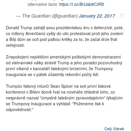
'alternative facts'
https://t.co/BrUab8C3R5
— The Guardian (@guardian)
January 22, 2017
Donald Trump zahájil svou prezidentskou éru v defenzívě, poté,
co miliony Američanů vyšly do ulic protestovat proti jeho zvolení
a Bílý dům se octl pod palbou kritiky za to, že začal drze lhát
veřejnosti.
Znepokojeni největšími americkými politickými demonstracemi
od vietnamské války strávili Trump a jeho poradci pozoruhodný
první víkend v kanceláři falešnými tvrzeními, že Trumpovy
inaugurace se v pátek účastnily rekordní počty lidí.
Trumpův tiskový mluvčí Sean Spicer na své první tiskové
konferenci v Bílém domě řval na novináře ohledně toho, co
nesprávně nazval "úmyslně falešným zpravodajstvím" týkajícím
se Trumpovy inaugurace a vyhlásil: "Poženeme tisk k
odpovědnosti."
Celý článek