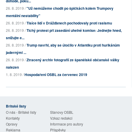
dohodě, poku...
26. 8. 2019 /
"Už nemůžeme chodit po špičkách kolem Trumpovy
mentální nestability"
26. 8. 2019 /
Tisíce lidí v Drážďanech pochodovaly proti rasismu
26. 8. 2019 /
Tichý protest při zasedání uhelné komise: Jednejte hned,
snižujte e...
26. 8. 2019 /
Trump navrhl, aby se útočilo v Atlantiku proti hurikánům
jadernými ...
26. 8. 2019 /
Ztracený archiv fotografií ze španělské občanské války
nalezen
1. 8. 2019 /
Hospodaření OSBL za červenec 2019
Britské listy
O nás - Britské listy
Stanovy OSBL
Kontakty
Vzkaz redakci
Opravy
Informace pro autory
Reklama
Příspěvky