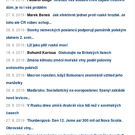
dům, je to i váš problém
27. 8. 2019 /
Marek Beneš
Jak efektivně jednat proti ruské hrozbě. Je
toho ale ČR vůbec schop...
28. 8. 2019 /
Stovky německých poslanců podporují památník polským
obětem 2. svět...
28. 8. 2019 /
Lži jako pilíř ruské moci
18. 4. 2017 /
Bohumil Kartous
Diskutujte na Britských listech
28. 8. 2019 /
Změna klimatu změní mořské vlny podél poloviny
světového pobřeží
28. 8. 2019 /
Macron rozezlen, když Bolsonaro zesměšnil vzhled jeho
manželky
28. 8. 2019 /
Maďarsko: Socialistický ex-europoslanec Szanyi zakládá
nové levicov...
28. 8. 2019 /
V Rusku dnes umírá dvakrát více lidí než v sovětských
časech
27. 8. 2019 /
Thunbergová: Den 12. Jsme asi 300 mil od Nova Scotia.
Obrovské vlny...