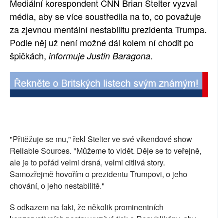
Mediální korespondent CNN Brian Stelter vyzval
SOCIÁLNÍ SÍTĚ
média, aby se více soustředila na to, co považuje
za zjevnou mentální nestabilitu prezidenta Trumpa.
RUBRIKY
Podle něj už není možné dál kolem ní chodit po
špičkách,
.
informuje Justin Baragona
PLNÁ VERZE STRÁNEK
"Přitěžuje se mu," řekl Stelter ve své víkendové show
Reliable Sources. "Můžeme to vidět. Děje se to veřejně,
ale je to pořád velmi drsná, velmi citlivá story.
Samozřejmě hovořím o prezidentu Trumpovi, o jeho
chování, o jeho nestabilitě."
S odkazem na fakt, že několik prominentních