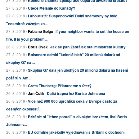
27. 8. 2019 /
Konečně známka spolupráce odpůrců divokého brexitu?
27. 8. 2019 /
Uteče Melanie do Kanady?
27. 8. 2019 /
Labouristé: Suspendování Dolní sněmovny by bylo
"nesmírně vážným zn...
27. 8. 2019 /
Fabiano Golgo
If your neighbor wants to set the house on
fire, it is your problem...
26. 8. 2019 /
Boris Cvek
Jak se pan Zaorálek stal ministrem kultury
27. 8. 2019 /
Bolsonaro odmítl "koloniálních" 20 milionů dolarů od
skupiny G7 na ...
27. 8. 2019 /
Skupina G7 dala jen ubohých 20 milionů dolarů na hašení
požárů v Am...
26. 8. 2019 /
Greta Thunberg: Přistaneme v úterý
26. 8. 2019 /
Jan Čulík
Další trapná lež Borise Johnsona
26. 8. 2019 /
Více než 900 000 uprchlíků čeká v Evropě často za
děsných okolností...
26. 8. 2019 /
Británie si "lehce poradí" s divokým brexitem, lhal Boris
Johnson v...
26. 8. 2019 /
EU odmítne jakékoliv vyjednávání s Británii o obchodní