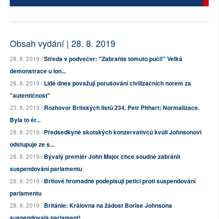
Obsah vydání | 28. 8. 2019
28. 8. 2019 /
Středa v podvečer: "Zabraňte tomuto puči!" Velká
demonstrace u lon...
28. 8. 2019 /
Lidé dnes považují porušování civilizačních norem za
"autentičnost"
23. 8. 2019 /
Rozhovor Britských listů 234. Petr Pithart: Normalizace.
Byla to ér...
28. 8. 2019 /
Předsedkyně skotských konzervativců kvůli Johnsonovi
odstupuje ze s...
28. 8. 2019 /
Bývalý premiér John Major chce soudně zabránit
suspendování parlamentu
28. 8. 2019 /
Britové hromadně podepisují petici proti suspendování
parlamentu
28. 8. 2019 /
Británie: Královna na žádost Borise Johnsona
suspendovala parlament!