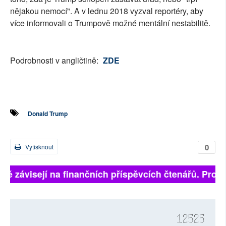
nějakou nemocí". A v lednu 2018 vyzval reportéry, aby
více informovali o Trumpově možné mentální nestabilitě.
Podrobnosti v angličtině:
ZDE
Donald Trump
0
Vytisknout
lně závisejí na finančních příspěvcích čtenářů. Prosím
12525