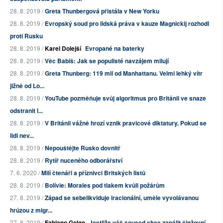
28. 8. 2019 /
Greta Thunbergová přistála v New Yorku
28. 8. 2019 /
Evropský soud pro lidská práva v kauze Magnickij rozhodl
proti Rusku
28. 8. 2019 /
Karel Dolejší
Evropané na baterky
28. 8. 2019 /
Věc Babiš: Jak se populisté navzájem milují
28. 8. 2019 /
Greta Thunberg: 119 mil od Manhattanu. Velmi lehký vítr
jižně od Lo...
28. 8. 2019 /
YouTube pozměňuje svůj algoritmus pro Británii ve snaze
odstranit l...
28. 8. 2019 /
V Británii vážně hrozí vznik pravicové diktatury. Pokud se
lidi nev...
28. 8. 2019 /
Nepouštějte Rusko dovnitř
28. 8. 2019 /
Rytíř nuceného odborářství
7. 6. 2020 /
Milí čtenáři a příznivci Britských listů
28. 8. 2019 /
Bolívie: Morales pod tlakem kvůli požárům
27. 8. 2019 /
Západ se sebelikviduje iracionální, uměle vyvolávanou
hrůzou z migr...
27. 8. 2019 /
Fabiano Golgo
Jestliže váš soused chce zapálit činžovní