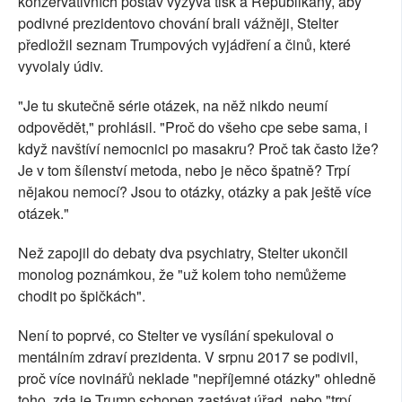
konzervativních postav vyzývá tisk a Republikány, aby
podivné prezidentovo chování brali vážněji, Stelter
předložil seznam Trumpových vyjádření a činů, které
vyvolaly údiv.
"Je tu skutečně série otázek, na něž nikdo neumí
odpovědět," prohlásil. "Proč do všeho cpe sebe sama, i
když navštíví nemocnici po masakru? Proč tak často lže?
Je v tom šílenství metoda, nebo je něco špatně? Trpí
nějakou nemocí? Jsou to otázky, otázky a pak ještě více
otázek."
Než zapojil do debaty dva psychiatry, Stelter ukončil
monolog poznámkou, že "už kolem toho nemůžeme
chodit po špičkách".
Není to poprvé, co Stelter ve vysílání spekuloval o
mentálním zdraví prezidenta. V srpnu 2017 se podivil,
proč více novinářů neklade "nepříjemné otázky" ohledně
toho, zda je Trump schopen zastávat úřad, nebo "trpí