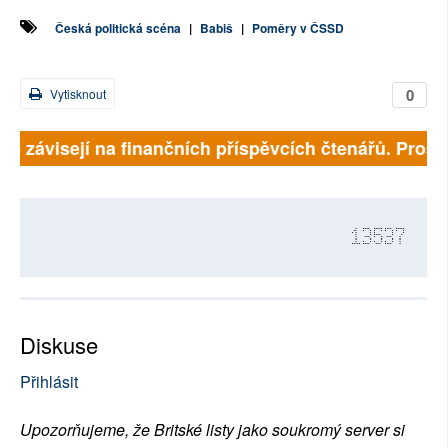
Česká politická scéna
|
Babiš
|
Poměry v ČSSD
0
Vytisknout
lně závisejí na finančních příspěvcích čtenářů. Prosím
13537
Diskuse
Přihlásit
Upozorňujeme, že Britské listy jako soukromý server si