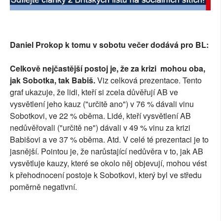
SOCIÁLNÍ SÍTĚ
RUBRIKY
Daniel Prokop k tomu v sobotu večer dodává pro BL:
PLNÁ VERZE STRÁNEK
Celkově nejčastější postoj je, že za krizi mohou oba,
jak Sobotka, tak Babiš.
Viz celková prezentace. Tento
graf ukazuje, že lidi, kteří si zcela důvěřují AB ve
vysvětlení jeho kauz ("určitě ano") v 76 % dávali vinu
Sobotkovi, ve 22 % oběma. Lidé, kteří vysvětlení AB
nedůvěřovali ("určitě ne") dávali v 49 % vinu za krizi
Babišovi a ve 37 % oběma. Atd. V celé té prezentaci je to
jasnější. Pointou je, že narůstající nedůvěra v to, jak AB
vysvětluje kauzy, které se okolo něj objevují, mohou vést
k přehodnocení postoje k Sobotkovi, který byl ve středu
poměrně negativní.