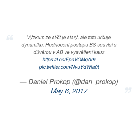
Výzkum ze st/čt je starý, ale toto určuje
dynamiku. Hodnocení postupu BS souvisí s
důvěrou v AB ve vysvětlení kauz
https://t.co/FpnVOMqAr9
pic.twitter.com/NvuYdWia0t
— Daniel Prokop (@dan_prokop)
May 6, 2017