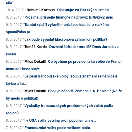
sílu"
18. 4. 2017 /
Bohumil Kartous
Diskutujte na Britských listech
3. 3. 2017 /
Prosíme, přispějte finančně na provoz
Britských listů
9. 5. 2017 /
Turečtí rybáři vylovili munici pocházející z ruského
špionážního pl...
8. 5. 2017 /
Jak bude vypadat Macronova zahraniční politika?
8. 5. 2017 /
Tomáš Korda
Doznání šéfredaktora MF Dnes Jaroslava
Plesla
8. 5. 2017 /
Miloš Dokulil
Co bychom po prezidentské volbě ve Francii
nemuseli hned vidět
8. 5. 2017 /
Letošní francouzské volby jsou ve znamení selhání celé
levice a int...
8. 5. 2017 /
Miloš Dokulil
Spojuje něco M. Zemana a A. Babiše? (Ne že
by nešlo o politiku!)
8. 5. 2017 /
Výsledky francouzských prezidentských voleb podle
regionů
8. 5. 2017 /
I v USA volila většina proti populismu, ale...
7. 5. 2017 /
Francouzské volby podle velikosti sídla