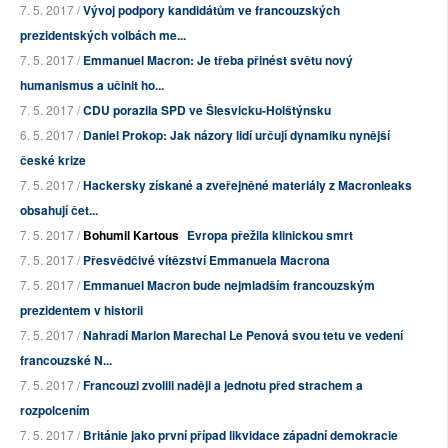
7. 5. 2017 /
Vývoj podpory kandidátům ve francouzských
prezidentských volbách me...
7. 5. 2017 /
Emmanuel Macron: Je třeba přinést světu nový
humanismus a učinit ho...
7. 5. 2017 /
CDU porazila SPD ve Šlesvicku-Holštýnsku
6. 5. 2017 /
Daniel Prokop: Jak názory lidí určují dynamiku nynější
české krize
7. 5. 2017 /
Hackersky získané a zveřejněné materiály z Macronleaks
obsahují čet...
7. 5. 2017 /
Bohumil Kartous
Evropa přežila klinickou smrt
7. 5. 2017 /
Přesvědčivé vítězství Emmanuela Macrona
7. 5. 2017 /
Emmanuel Macron bude nejmladším francouzským
prezidentem v historii
7. 5. 2017 /
Nahradí Marion Marechal Le Penová svou tetu ve vedení
francouzské N...
7. 5. 2017 /
Francouzi zvolili naději a jednotu před strachem a
rozpolcením
7. 5. 2017 /
Británie jako první případ likvidace západní demokracie