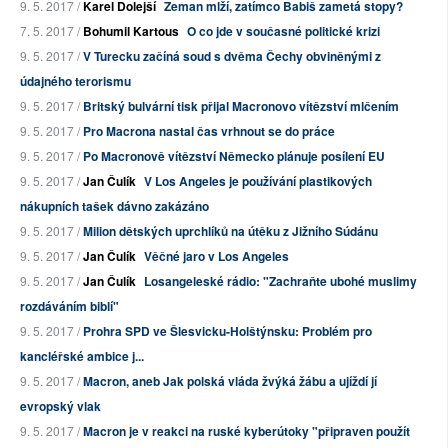
9. 5. 2017 /
Karel Dolejší
Zeman mlží, zatímco Babiš zametá stopy?
7. 5. 2017 /
Bohumil Kartous
O co jde v současné politické krizi
9. 5. 2017 /
V Turecku začíná soud s dvěma Čechy obviněnými z
údajného terorismu
9. 5. 2017 /
Britský bulvární tisk přijal Macronovo vítězství mlčením
9. 5. 2017 /
Pro Macrona nastal čas vrhnout se do práce
9. 5. 2017 /
Po Macronově vítězství Německo plánuje posílení EU
9. 5. 2017 /
Jan Čulík
V Los Angeles je používání plastikových
nákupních tašek dávno zakázáno
9. 5. 2017 /
Milion dětských uprchlíků na útěku z Jižního Súdánu
9. 5. 2017 /
Jan Čulík
Věčné jaro v Los Angeles
9. 5. 2017 /
Jan Čulík
Losangeleské rádio: "Zachraňte ubohé muslimy
rozdáváním biblí"
9. 5. 2017 /
Prohra SPD ve Šlesvicku-Holštýnsku: Problém pro
kancléřské ambice j...
9. 5. 2017 /
Macron, aneb Jak polská vláda žvýká žábu a ujíždí jí
evropský vlak
9. 5. 2017 /
Macron je v reakci na ruské kyberútoky "připraven použít