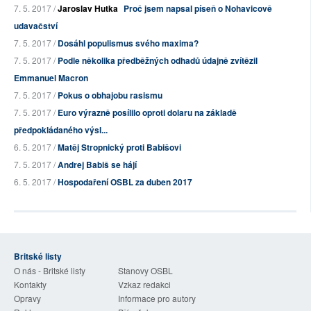
7. 5. 2017 /
Jaroslav Hutka
Proč jsem napsal píseň o Nohavicově
udavačství
7. 5. 2017 /
Dosáhl populismus svého maxima?
7. 5. 2017 /
Podle několika předběžných odhadů údajně zvítězil
Emmanuel Macron
7. 5. 2017 /
Pokus o obhajobu rasismu
7. 5. 2017 /
Euro výrazně posílilo oproti dolaru na základě
předpokládaného výsl...
6. 5. 2017 /
Matěj Stropnický proti Babišovi
7. 5. 2017 /
Andrej Babiš se hájí
6. 5. 2017 /
Hospodaření OSBL za duben 2017
Britské listy
O nás - Britské listy
Stanovy OSBL
Kontakty
Vzkaz redakci
Opravy
Informace pro autory