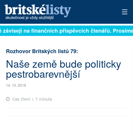
ě závisejí na finančních příspěvcích čtenářů. Prosíme,
PŘIHLÁSIT
AKTUÁLNÍ VYDÁNÍ
Rozhovor Britských listů 79:
ARCHIV
Naše země bude politicky
pestrobarevnější
ROZHOVORY
TÉMATA
14. 10. 2016
čas čtení < 1 minuta
NEJČTENĚJŠÍ ZA 7 DNÍ
AUTOŘI
PŘÍSPĚVKY NA PROVOZ