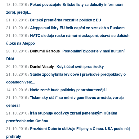
18. 10. 2016 /
Pokud považujete Britské listy za důležitý informační
zdroj, předpl...
21. 10. 2016 /
Britská premiérka rozzuřila politiky z EU
21. 10. 2016 /
Aleppo nutí lídry EU čelit napětí ve vztazích s Ruskem
21. 10. 2016 /
NATO sleduje ruské námořní uskupení, obává se dalších
útoků na Aleppo
20. 10. 2016 /
Bohumil Kartous
Postotalitní bigoterie v naší kulturní
DNA
20. 10. 2016 /
Daniel Veselý
Když účel světí prostředky
21. 10. 2016 /
Studie zpochybnila levicové i pravicové předpoklady o
dopadech velk...
14. 10. 2016 /
Naše země bude politicky pestrobarevnější
21. 10. 2016 /
"Islámský stát" se mění v guerillovou armádu, varuje
generál
21. 10. 2016 /
Írán stupňuje dodávky zbraní jemenským Húsiům
prostřednictvím Ománu
21. 10. 2016 /
Prezident Duterte sbližuje Filipíny s Čínou. USA podle něj
prohrály