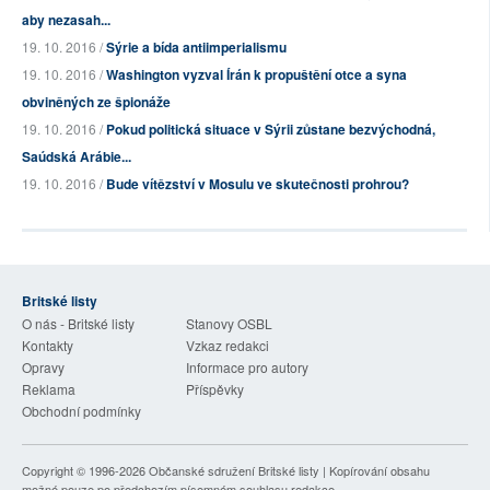
aby nezasah...
19. 10. 2016 /
Sýrie a bída antiimperialismu
19. 10. 2016 /
Washington vyzval Írán k propuštění otce a syna
obviněných ze špionáže
19. 10. 2016 /
Pokud politická situace v Sýrii zůstane bezvýchodná,
Saúdská Arábie...
19. 10. 2016 /
Bude vítězství v Mosulu ve skutečnosti prohrou?
Britské listy
O nás - Britské listy
Stanovy OSBL
Kontakty
Vzkaz redakci
Opravy
Informace pro autory
Reklama
Příspěvky
Obchodní podmínky
Copyright © 1996-2026
Občanské sdružení Britské listy
| Kopírování obsahu
možné pouze po předchozím písemném souhlasu redakce.