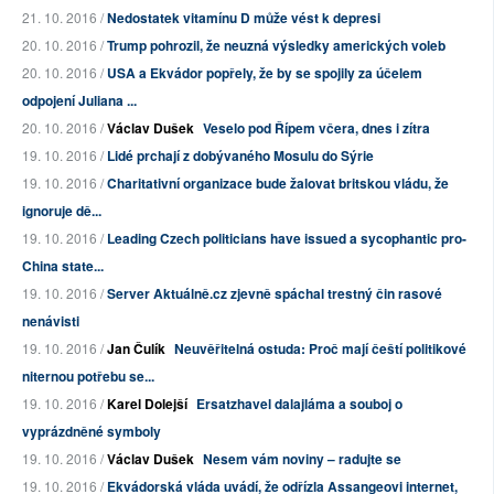
21. 10. 2016 /
Nedostatek vitamínu D může vést k depresi
20. 10. 2016 /
Trump pohrozil, že neuzná výsledky amerických voleb
20. 10. 2016 /
USA a Ekvádor popřely, že by se spojily za účelem
odpojení Juliana ...
20. 10. 2016 /
Václav Dušek
Veselo pod Řípem včera, dnes i zítra
19. 10. 2016 /
Lidé prchají z dobývaného Mosulu do Sýrie
19. 10. 2016 /
Charitativní organizace bude žalovat britskou vládu, že
ignoruje dě...
19. 10. 2016 /
Leading Czech politicians have issued a sycophantic pro-
China state...
19. 10. 2016 /
Server Aktuálně.cz zjevně spáchal trestný čin rasové
nenávisti
19. 10. 2016 /
Jan Čulík
Neuvěřitelná ostuda: Proč mají čeští politikové
niternou potřebu se...
19. 10. 2016 /
Karel Dolejší
Ersatzhavel dalajláma a souboj o
vyprázdněné symboly
19. 10. 2016 /
Václav Dušek
Nesem vám noviny – radujte se
19. 10. 2016 /
Ekvádorská vláda uvádí, že odřízla Assangeovi internet,