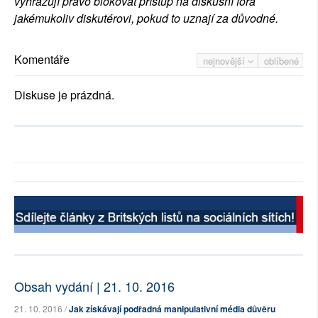
vyhrazují právo blokovat přístup na diskusní fóra
jakémukoliv diskutérovi, pokud to uznají za důvodné.
Komentáře
nejnovější
oblíbené
Diskuse je prázdná.
Obsah vydání | 21. 10. 2016
21. 10. 2016 /
Jak získávají podřadná manipulativní média důvěru