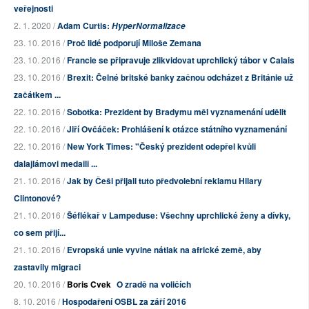
veřejnosti
2. 1. 2020 /
Adam Curtis:
HyperNormalizace
23. 10. 2016 /
Proč lidé podporují Miloše Zemana
23. 10. 2016 /
Francie se připravuje zlikvidovat uprchlický tábor v Calais
23. 10. 2016 /
Brexit: Čelné britské banky začnou odcházet z Británie už
začátkem ...
22. 10. 2016 /
Sobotka: Prezident by Bradymu měl vyznamenání udělit
22. 10. 2016 /
Jiří Ovčáček: Prohlášení k otázce státního vyznamenání
22. 10. 2016 /
New York Times: "Český prezident odepřel kvůli
dalajlámovi medaili ...
21. 10. 2016 /
Jak by Češi přijali tuto předvolební reklamu Hilary
Clintonové?
21. 10. 2016 /
Šéflékař v Lampeduse: Všechny uprchlické ženy a dívky,
co sem přijí...
21. 10. 2016 /
Evropská unie vyvine nátlak na africké země, aby
zastavily migraci
20. 10. 2016 /
Boris Cvek
O zradě na voličích
8. 10. 2016 /
Hospodaření OSBL za září 2016