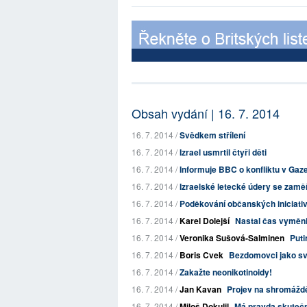
Obsah vydání | 16. 7. 2014
16. 7. 2014 /
Svědkem střílení
16. 7. 2014 /
Izrael usmrtil čtyři děti
16. 7. 2014 /
Informuje BBC o konfliktu v Gaz
16. 7. 2014 /
Izraelské letecké údery se zamě
16. 7. 2014 /
Poděkování občanských iniciativ
16. 7. 2014 /
Karel Dolejší
Nastal čas vyměnit
16. 7. 2014 /
Veronika Sušová-Salminen
Puti
16. 7. 2014 /
Boris Cvek
Bezdomovci jako sv
16. 7. 2014 /
Zakažte neonikotinoidy!
16. 7. 2014 /
Jan Kavan
Projev na shromáždění
16. 7. 2014 /
Miloš Dokulil
Má pravda skuteč