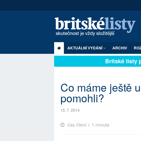
AKTUÁLNÍ VYDÁNÍ
ARCHIV
RO
Britské listy p
Co máme ještě u
pomohli?
15. 7. 2014
čas čtení < 1 minuta