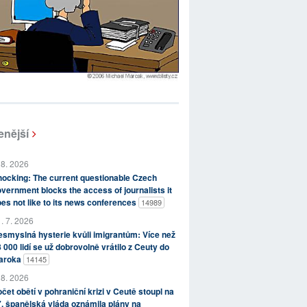
enější
 8. 2026
ocking: The current questionable Czech
vernment blocks the access of journalists it
es not like to its news conferences
14989
. 7. 2026
smyslná hysterie kvůli imigrantům: Více než
 000 lidí se už dobrovolně vrátilo z Ceuty do
aroka
14145
 8. 2026
čet obětí v pohraniční krizi v Ceutě stoupl na
, španělská vláda oznámila plány na