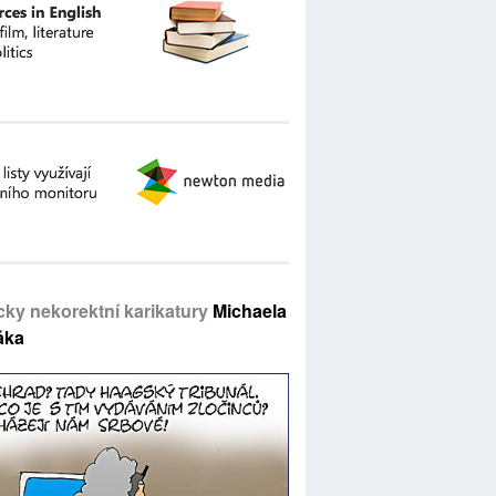
icky nekorektní karikatury
Michaela
áka