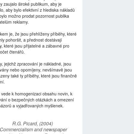
by zaujalo široké publikum, aby je
lo, aby bylo efektivní z hlediska nákladů
bylo možno prodat pozornost publika
telům reklamy.
kem je, že jsou přehlíženy příběhy, které
ly pohoršit, a přednost dostávají
y, které jsou přijatelné a zábavné pro
počet čtenářů.
y, jejichž zpracování je nákladné, jsou
vány nebo opomíjeny, nevšímavě jsou
zeny také ty příběhy, které jsou finančně
ní.
 vede k homogenizaci obsahu novin, k
vání o bezpečných otázkách a omezení
názorů a vyjadřovaných myšlenek.
R.G. Picard, (2004)
“Commercialism and newspaper