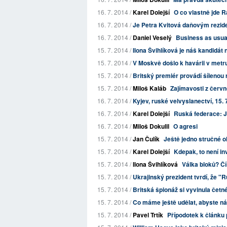
16. 7. 2014 /
Karel Dolejší
O co vlastně jde 
16. 7. 2014 /
Je Petra Kvitová daňovým rezi
16. 7. 2014 /
Daniel Veselý
Business as usua
15. 7. 2014 /
Ilona Švihlíková je náš kandidá
15. 7. 2014 /
V Moskvě došlo k havárii v metr
15. 7. 2014 /
Britský premiér provádí šílenou 
15. 7. 2014 /
Miloš Kaláb
Zajímavosti z červn
16. 7. 2014 /
Kyjev, ruské velvyslanectví, 15. 
16. 7. 2014 /
Karel Dolejší
Ruská federace: J
16. 7. 2014 /
Miloš Dokulil
O agresi
15. 7. 2014 /
Jan Čulík
Ještě jedno stručné o
15. 7. 2014 /
Karel Dolejší
Kdepak, to není in
15. 7. 2014 /
Ilona Švihlíková
Válka bloků? Č
15. 7. 2014 /
Ukrajinský prezident tvrdí, že "R
15. 7. 2014 /
Britská špionáž si vyvinula četné
15. 7. 2014 /
Co máme ještě udělat, abyste n
15. 7. 2014 /
Pavel Trtík
Přípodotek k článku 