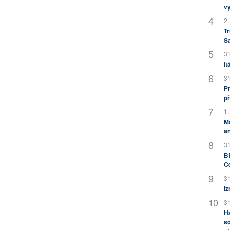
v
2.
Tr
S
31
It
31
Pr
př
1.
M
an
31
BB
C
31
Iz
31
H
sd