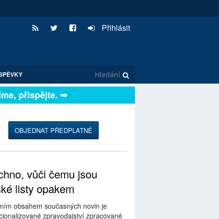
Přihlásit
SPĚVKY
e, přispějte. ➥
OBJEDNAT PŘEDPLATNÉ
hno, vůči čemu jsou
ské listy opakem
ním obsahem současných novin je
ionalizované zpravodajství zpracované