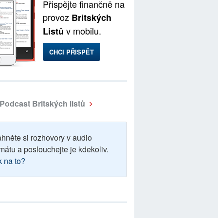
Přispějte finančně na
provoz
Britských
v mobilu.
Listů
CHCI PŘISPĚT
Podcast Britských listů
áhněte si rozhovory v audio
mátu a poslouchejte je kdekoliv.
k na to?