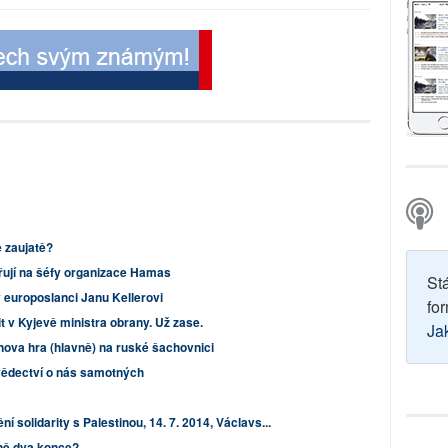
e zaujatě?
řují na šéfy organizace Hamas
St
 europoslanci Janu Kellerovi
for
 v Kyjevě ministra obrany. Už zase.
Ja
nova hra (hlavně) na ruské šachovnici
ědectví o nás samotných
 solidarity s Palestinou, 14. 7. 2014, Václavs...
ně dva konce?