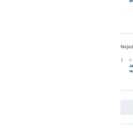
st
Nejsd
6.
Ja
ře