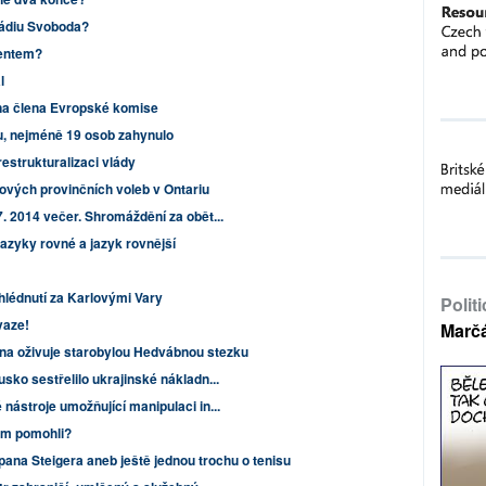
Rádiu Svoboda?
dentem?
l
t na člena Evropské komise
u, nejméně 19 osob zahynulo
restrukturalizaci vlády
ových provinčních voleb v Ontariu
7. 2014 večer. Shromáždění za obět...
azyky rovné a jazyk rovnější
hlédnutí za Karlovými Vary
Polit
vaze!
Marč
ína oživuje starobylou Hedvábnou stezku
usko sestřelilo ukrajinské nákladn...
 nástroje umožňující manipulaci in...
ám pomohli?
pana Steigera aneb ještě jednou trochu o tenisu