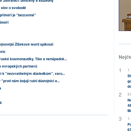
tr zahraničí: umlčený a služebný
k slov o svobodě
příměří je "bezcenné"
říměří
novější Žižekově teorii spiknutí
ovic
Nejčt
ruské kosmonautiky. Tiše a nenápadně...
je evropských partnerů
1.
t k "nezvratitelným důsledkům", varu...
Sh
roti nám bojují ruští důstojníci a...
go
do
a
31
Ne
4
48
M
1.
Po
67