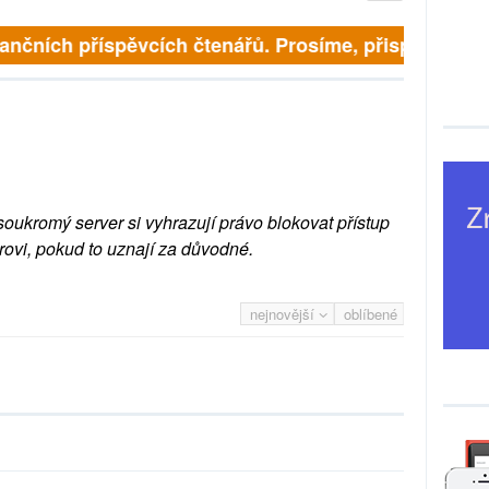
finančních příspěvcích čtenářů. Prosíme, přispějte. ➥
soukromý server si vyhrazují právo blokovat přístup
rovi, pokud to uznají za důvodné.
nejnovější
oblíbené