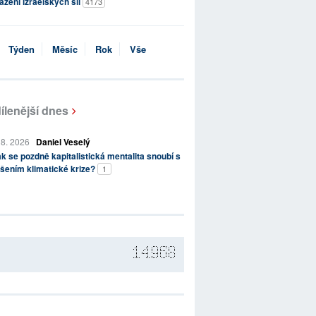
ažení izraelských sil
4173
Týden
Měsíc
Rok
Vše
ílenější dnes
 8. 2026
Daniel Veselý
k se pozdně kapitalistická mentalita snoubí s
šením klimatické krize?
1
14968