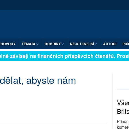
ZHOVORY
TÉMATA
RUBRIKY
NEJČTENĚJŠÍ
AUTOŘI
PŘÍ
lně závisejí na finančních příspěvcích čtenářů. Prosím
dělat, abyste nám
Všec
Brit
Primár
komerc