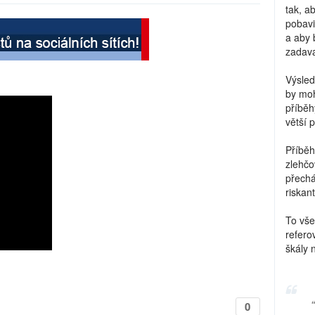
tak, a
pobavi
a aby 
zadava
Výsled
by moh
příběh
větší 
Příběh
zlehčo
přechá
riskant
To vše
refero
škály 
0