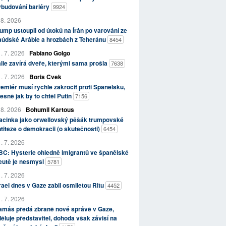
ybudování bariéry
9924
 8. 2026
ump ustoupil od útoků na Írán po varování ze
aúdské Arábie a hrozbách z Teheránu
8454
. 7. 2026
Fabiano Golgo
álie zavírá dveře, kterými sama prošla
7638
. 7. 2026
Boris Cvek
emiér musí rychle zakročit proti Španělsku,
esně jak by to chtěl Putin
7156
 8. 2026
Bohumil Kartous
acinka jako orwellovský pěšák trumpovské
titeze o demokracii (o skutečnosti)
6454
. 7. 2026
C: Hysterie ohledně imigrantů ve španělské
eutě je nesmysl
5781
. 7. 2026
rael dnes v Gaze zabil osmiletou Ritu
4452
. 7. 2026
amás předá zbraně nové správě v Gaze,
ěluje představitel, dohoda však závisí na