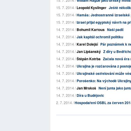
15. 7. 2014 /
William Hague jako britský minis
15. 7. 2014 /
Leopold Kyslinger
Ještě několi
15. 7. 2014 /
Hamás: Jednostranné izraelské 
15. 7. 2014 /
Izrael přijal egyptský návrh na p
14. 7. 2014 /
Bohumil Kartous
Naši padlí
14. 7. 2014 /
Jak kapitál ochromil politiku
14. 7. 2014 /
Karel Dolejší
Pár poznámek k nej
14. 7. 2014 /
Jan Lipšanský
Z díry u Bedřich
14. 7. 2014 /
Štěpán Kotrba
Začala nová éra 
14. 7. 2014 /
Ukrajina je rozčarována z posto
14. 7. 2014 /
Ukrajinské ostřelování může vés
14. 7. 2014 /
Porošenko: Na východě Ukrajiny "p
14. 7. 2014 /
Jan Mrskoš
Není junta jako junt
14. 7. 2014 /
Díra u Budějovic
2. 7. 2014 /
Hospodaření OSBL za červen 201