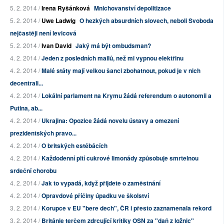
5. 2. 2014 /
Irena Ryšánková
Mnichovanství depolitizace
5. 2. 2014 /
Uwe Ladwig
O hezkých absurdních slovech, neboli Svoboda
nejčastěji není levicová
5. 2. 2014 /
Ivan David
Jaký má být ombudsman?
4. 2. 2014 /
Jeden z posledních mailů, než mi vypnou elektřinu
4. 2. 2014 /
Malé státy mají velkou šanci zbohatnout, pokud je v nich
decentrali...
4. 2. 2014 /
Lokální parlament na Krymu žádá referendum o autonomii a
Putina, ab...
4. 2. 2014 /
Ukrajina: Opozice žádá novelu ústavy a omezení
prezidentských pravo...
4. 2. 2014 /
O britských estébácích
4. 2. 2014 /
Každodenní pití cukrové limonády způsobuje smrtelnou
srdeční chorobu
4. 2. 2014 /
Jak to vypadá, když přijdete o zaměstnání
4. 2. 2014 /
Opravdové příčiny úpadku ve školství
3. 2. 2014 /
Korupce v EU "bere dech", ČR i přesto zaznamenala rekord
3. 2. 2014 /
Británie terčem zdrcující kritiky OSN za "daň z ložnic"