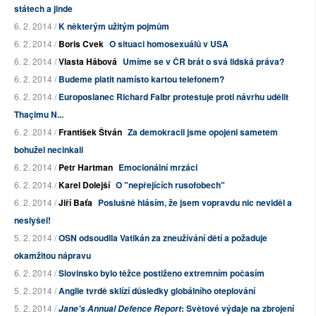
státech a jinde
6. 2. 2014 /
K některým užitým pojmům
6. 2. 2014 /
Boris Cvek
O situaci homosexuálů v USA
6. 2. 2014 /
Vlasta Hábová
Umíme se v ČR brát o svá lidská práva?
6. 2. 2014 /
Budeme platit namísto kartou telefonem?
6. 2. 2014 /
Europoslanec Richard Falbr protestuje proti návrhu udělit
Thaçimu N...
6. 2. 2014 /
František Štván
Za demokracii jsme opojeni sametem
bohužel necinkali
6. 2. 2014 /
Petr Hartman
Emocionální mrzáci
6. 2. 2014 /
Karel Dolejší
O "nepřejících rusofobech"
6. 2. 2014 /
Jiří Baťa
Poslušně hlásím, že jsem vopravdu nic neviděl a
neslyšel!
5. 2. 2014 /
OSN odsoudila Vatikán za zneužívání dětí a požaduje
okamžitou nápravu
6. 2. 2014 /
Slovinsko bylo těžce postiženo extremním počasím
5. 2. 2014 /
Anglie tvrdě sklízí důsledky globálního oteplování
5. 2. 2014 /
: Světové výdaje na zbrojení
Jane's Annual Defence Report