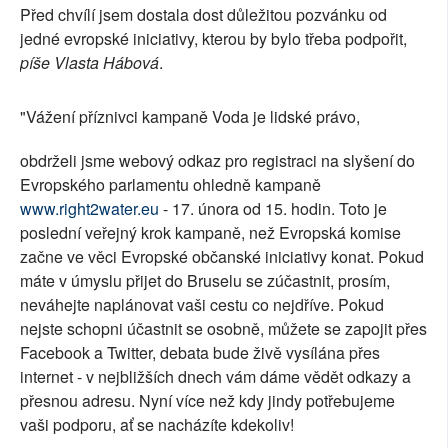
Před chvílí jsem dostala dost důležitou pozvánku od
SOCIÁLNÍ SÍTĚ
jedné evropské iniciativy, kterou by bylo třeba podpořit,
píše Vlasta Hábová
.
RUBRIKY
"Vážení příznivci kampaně Voda je lidské právo,
PLNÁ VERZE STRÁNEK
obdrželi jsme webový odkaz pro registraci na slyšení do
Evropského parlamentu ohledně kampaně
www.right2water.eu
- 17. února od 15. hodin. Toto je
poslední veřejný krok kampaně, než Evropská komise
začne ve věci Evropské občanské iniciativy konat. Pokud
máte v úmyslu přijet do Bruselu se zúčastnit, prosím,
neváhejte naplánovat vaši cestu co nejdříve. Pokud
nejste schopni účastnit se osobně, můžete se zapojit přes
Facebook a Twitter, debata bude živě vysílána přes
internet - v nejbližších dnech vám dáme vědět odkazy a
přesnou adresu. Nyní více než kdy jindy potřebujeme
vaši podporu, ať se nacházíte kdekoliv!