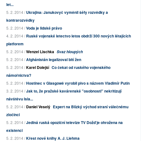
let...
5. 2. 2014 /
Ukrajina: Janukovyč vyměnil šéfy rozvědky a
kontrarozvědky
5. 2. 2014 /
Voda je lidské právo
4. 2. 2014 /
Ruské vojenské letectvo letos obdrží 300 nových létajících
platforem
5. 2. 2014 /
Wenzel Lischka
Svaz hloupých
5. 2. 2014 /
Afghánistán legalizoval bití žen
5. 2. 2014 /
Karel Dolejší
Co čekat od ruského vojenského
námořnictva?
5. 2. 2014 /
Hostinec v Glasgowě vyrobil pivo s názvem Vladimír Putin
3. 2. 2014 /
Jak to, že pražské kavárenské "osobnosti" nekritizují
návštěvu Isla...
5. 2. 2014 /
Daniel Veselý
Expert na Blízký východ straní válečnému
zločinci
5. 2. 2014 /
Jediná ruská opoziční televize TV Dožď je ohrožena na
existenci
5. 2. 2014 /
Křest nové knihy A. J. Liehma