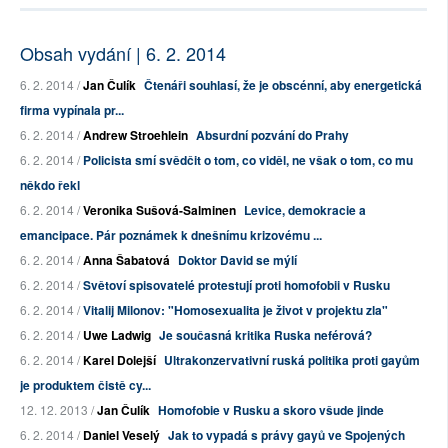
Obsah vydání | 6. 2. 2014
6. 2. 2014 /
Jan Čulík
Čtenáři souhlasí, že je obscénní, aby energetická
firma vypínala pr...
6. 2. 2014 /
Andrew Stroehlein
Absurdní pozvání do Prahy
6. 2. 2014 /
Policista smí svědčit o tom, co viděl, ne však o tom, co mu
někdo řekl
6. 2. 2014 /
Veronika Sušová-Salminen
Levice, demokracie a
emancipace. Pár poznámek k dnešnímu krizovému ...
6. 2. 2014 /
Anna Šabatová
Doktor David se mýlí
6. 2. 2014 /
Světoví spisovatelé protestují proti homofobii v Rusku
6. 2. 2014 /
Vitalij Milonov: "Homosexualita je život v projektu zla"
6. 2. 2014 /
Uwe Ladwig
Je současná kritika Ruska neférová?
6. 2. 2014 /
Karel Dolejší
Ultrakonzervativní ruská politika proti gayům
je produktem čistě cy...
12. 12. 2013 /
Jan Čulík
Homofobie v Rusku a skoro všude jinde
6. 2. 2014 /
Daniel Veselý
Jak to vypadá s právy gayů ve Spojených