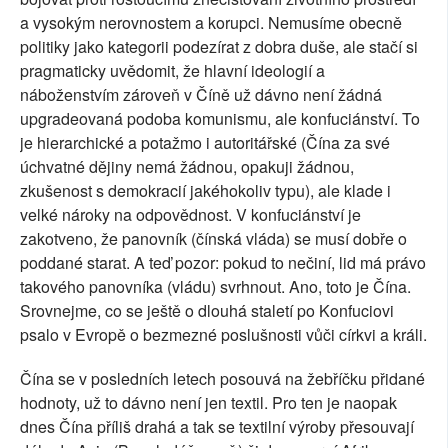
a vysokým nerovnostem a korupci. Nemusíme obecně
politiky jako kategorii podezírat z dobra duše, ale stačí si
pragmaticky uvědomit, že hlavní ideologií a
náboženstvím zároveň v Číně už dávno není žádná
upgradeovaná podoba komunismu, ale konfuciánství. To
je hierarchické a potažmo i autoritářské (Čína za své
úchvatné dějiny nemá žádnou, opakuji žádnou,
zkušenost s demokracií jakéhokoliv typu), ale klade i
velké nároky na odpovědnost. V konfuciánství je
zakotveno, že panovník (čínská vláda) se musí dobře o
poddané starat. A teď pozor: pokud to nečiní, lid má právo
takového panovníka (vládu) svrhnout. Ano, toto je Čína.
Srovnejme, co se ještě o dlouhá staletí po Konfuciovi
psalo v Evropě o bezmezné poslušnosti vůči církvi a králi.
Čína se v posledních letech posouvá na žebříčku přidané
hodnoty, už to dávno není jen textil. Pro ten je naopak
dnes Čína příliš drahá a tak se textilní výroby přesouvají