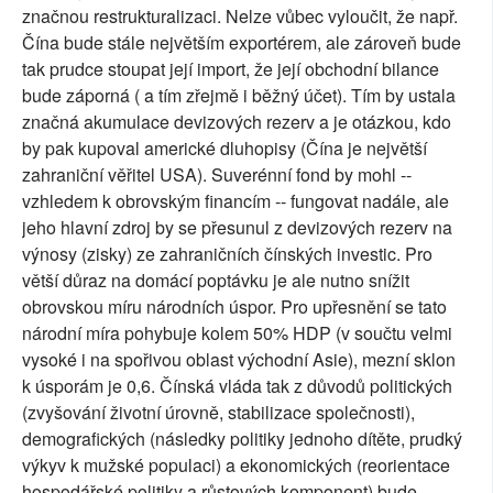
značnou restrukturalizaci. Nelze vůbec vyloučit, že např.
Čína bude stále největším exportérem, ale zároveň bude
tak prudce stoupat její import, že její obchodní bilance
bude záporná ( a tím zřejmě i běžný účet). Tím by ustala
značná akumulace devizových rezerv a je otázkou, kdo
by pak kupoval americké dluhopisy (Čína je největší
zahraniční věřitel USA). Suverénní fond by mohl --
vzhledem k obrovským financím -- fungovat nadále, ale
jeho hlavní zdroj by se přesunul z devizových rezerv na
výnosy (zisky) ze zahraničních čínských investic. Pro
větší důraz na domácí poptávku je ale nutno snížit
obrovskou míru národních úspor. Pro upřesnění se tato
národní míra pohybuje kolem 50% HDP (v součtu velmi
vysoké i na spořivou oblast východní Asie), mezní sklon
k úsporám je 0,6. Čínská vláda tak z důvodů politických
(zvyšování životní úrovně, stabilizace společnosti),
demografických (následky politiky jednoho dítěte, prudký
výkyv k mužské populaci) a ekonomických (reorientace
hospodářské politiky a růstových komponent) bude