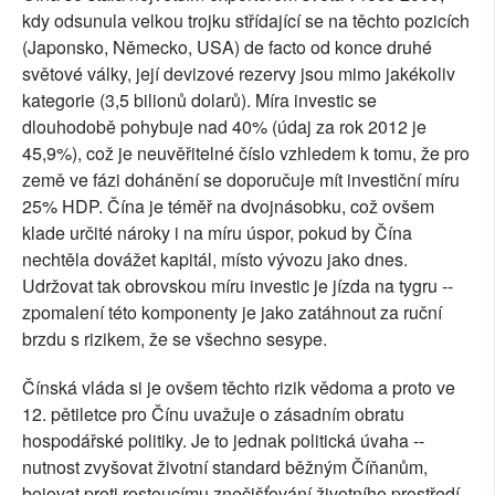
kdy odsunula velkou trojku střídající se na těchto pozicích
(Japonsko, Německo, USA) de facto od konce druhé
světové války, její devizové rezervy jsou mimo jakékoliv
kategorie (3,5 bilionů dolarů). Míra investic se
dlouhodobě pohybuje nad 40% (údaj za rok 2012 je
45,9%), což je neuvěřitelné číslo vzhledem k tomu, že pro
země ve fázi dohánění se doporučuje mít investiční míru
25% HDP. Čína je téměř na dvojnásobku, což ovšem
klade určité nároky i na míru úspor, pokud by Čína
nechtěla dovážet kapitál, místo vývozu jako dnes.
Udržovat tak obrovskou míru investic je jízda na tygru --
zpomalení této komponenty je jako zatáhnout za ruční
brzdu s rizikem, že se všechno sesype.
Čínská vláda si je ovšem těchto rizik vědoma a proto ve
12. pětiletce pro Čínu uvažuje o zásadním obratu
hospodářské politiky. Je to jednak politická úvaha --
nutnost zvyšovat životní standard běžným Číňanům,
bojovat proti rostoucímu znečišťování životního prostředí