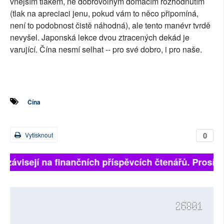
vnějším tlakem, ne dobrovolným domácím rozhodnutím
(tlak na apreciaci jenu, pokud vám to něco připomíná,
není to podobnost čistě náhodná), ale tento manévr tvrdě
nevyšel. Japonská lekce dvou ztracených dekád je
varující. Čína nesmí selhat -- pro své dobro, i pro naše.
Čína
0
Vytisknout
ě závisejí na finančních příspěvcích čtenářů. Prosíme,
26801