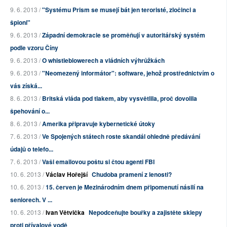
9. 6. 2013 /
"Systému Prism se musejí bát jen teroristé, zločinci a
špioni"
9. 6. 2013 /
Západní demokracie se proměňují v autoritářský systém
podle vzoru Číny
9. 6. 2013 /
O whistleblowerech a vládních výhrůžkách
9. 6. 2013 /
"Neomezený informátor": software, jehož prostřednictvím o
vás získá...
8. 6. 2013 /
Britská vláda pod tlakem, aby vysvětlila, proč dovolila
špehování o...
8. 6. 2013 /
Amerika připravuje kybernetické útoky
7. 6. 2013 /
Ve Spojených státech roste skandál ohledně předávání
údajů o telefo...
7. 6. 2013 /
Vaši emailovou poštu si čtou agenti FBI
10. 6. 2013 /
Václav Hořejší
Chudoba pramení z lenosti?
10. 6. 2013 /
15. červen je Mezinárodním dnem připomenutí násilí na
seniorech. V ...
10. 6. 2013 /
Ivan Větvička
Nepodceňujte bouřky a zajistěte sklepy
proti přívalové vodě