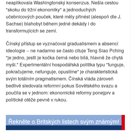
neaplikovala Washingtonský konsenzus. Nešla cestou
SOCIÁLNÍ SÍTĚ
"skoku do tržní ekonomiky" a jednoduchých
učebnicových pouček, které měly přinést (alespoň dle J.
RUBRIKY
Sachse) blahobyt během jedné dekády i do
transformujících se zemí.
PLNÁ VERZE STRÁNEK
Čínský přístup se vyznačoval gradualismem a absencí
ideologie -- ne nadarmo se často cituje Teng Siao Pching
"je jedno, jestli je kočka černá nebo bílá, hlavně že chytá
myši." Experimentální hospodářská politika typu "funguje,
pokračujeme, nefunguje, opustíme" je charakteristická
svým totálním pragmatismem. Čínská vláda zároveň
bedlivě sledovala reformní pokus Sovětského svazu a
poučila se v jednom: ekonomické reformy ponejprv a
politické otěže pevně v rukou.