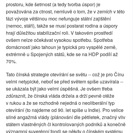
prostoru, kde šetrnost (a tedy tvorba úspor) je
považována za ctnost, nemluvě o tom, že v zemích v této
fázi vývoje většinou moc nefunguje státní zajištění
(nemoc, stáří), takže se musí postarat rodina a úspory
hrají důležitou stabilizační roli. V takovém prostředí
ovšem nelze očekávat vysokou spotřebu. Spotřeba
domácností jako tahoun je typická pro vyspělé země,
extrémně u Spojených států, kde se na HDP podílí až
70%.
Tato čínská strategie otevírání se světu -- což je pro Čínu
velmi netypické, neboť se před světem spíše uzavírala --
se ukázala být jako velmi úspěšná. Je ovšem třeba
zdůraznit, že čínská vláda držela a drží pevně otěže
v rukou a že se rozhodně nejedná o neoliberální typ
otevírání (to najdeme od 90. let spíše u Indie). Pro velice
silné angažmá vlády (plánování dle pětiletek, značný vliv
státem vlastněných či kontrolovaných podniků a konečně
významný suverénní fond) se někdy o čínském systému