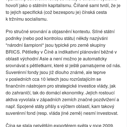
hovoří jako o státním kapitalismu. Číňané sami tvrdí, že je
to jejich specifická (což bezesporu je) čínská cesta
k tržnímu socialismu.
Pro stručné srovnání a objasnění kontextu. Silné státní
podniky (nebo pod kontrolou státu) někdy nazýváni
"národní šampioni" jsou typické pro země skupiny
BRICS. Pětiletky v Číně a indikativní plánování běžné v
oblasti východní Asie a není možno je automaticky
srovnávat s pětiletkami, které si ještě pamatujeme od nás.
Suverénní fondy jsou již dlouho známé, ale teprve
v posledních cca 10 letech jsou rozrůstajícím se
finančním nástrojem pro strategické investice vlády, jak
do zahraničí, tak do domácí ekonomiky. Jejich rostoucí
aktiva vyvolala v západních zemích značné pozdvižení a
např. Spojené státy přišly s výčtem oblastí, kam takový
suverénní fond (resp. vláda jiné země) nesmí investovat.
Čína se stala největším exportérem světa v roce 2009,