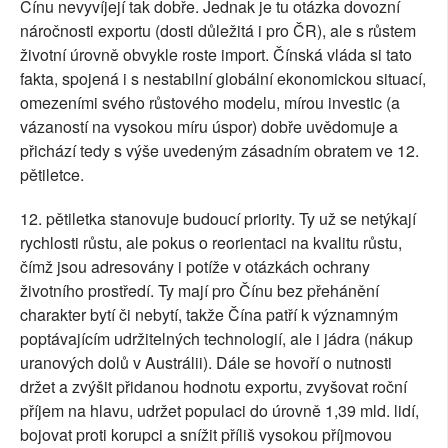
Čínu nevyvíjejí tak dobře. Jednak je tu otázka dovozní
náročnosti exportu (dosti důležitá i pro ČR), ale s růstem
životní úrovně obvykle roste import. Čínská vláda si tato
fakta, spojená i s nestabilní globální ekonomickou situací,
omezeními svého růstového modelu, mírou investic (a
vázaností na vysokou míru úspor) dobře uvědomuje a
přichází tedy s výše uvedeným zásadním obratem ve 12.
pětiletce.
12. pětiletka stanovuje budoucí priority. Ty už se netýkají
rychlosti růstu, ale pokus o reorientaci na kvalitu růstu,
čímž jsou adresovány i potíže v otázkách ochrany
životního prostředí. Ty mají pro Čínu bez přehánění
charakter bytí či nebytí, takže Čína patří k významným
poptávajícím udržitelných technologií, ale i jádra (nákup
uranových dolů v Austrálii). Dále se hovoří o nutnosti
držet a zvýšit přidanou hodnotu exportu, zvyšovat roční
příjem na hlavu, udržet populaci do úrovně 1,39 mld. lidí,
bojovat proti korupci a snížit příliš vysokou příjmovou