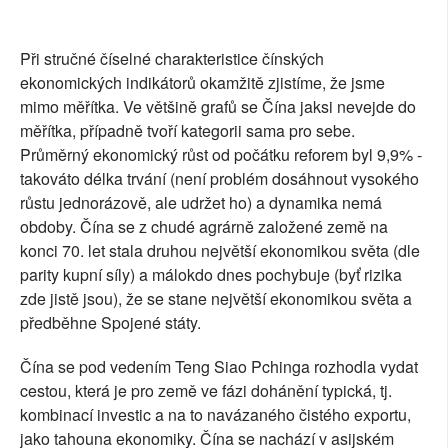
Při stručné číselné charakteristice čínských
ekonomických indikátorů okamžitě zjistíme, že jsme
mimo měřítka. Ve většině grafů se Čína jaksi nevejde do
měřítka, případně tvoří kategorii sama pro sebe.
Průměrný ekonomický růst od počátku reforem byl 9,9% -
takováto délka trvání (není problém dosáhnout vysokého
růstu jednorázově, ale udržet ho) a dynamika nemá
obdoby. Čína se z chudé agrárně založené země na
konci 70. let stala druhou největší ekonomikou světa (dle
parity kupní síly) a málokdo dnes pochybuje (byť rizika
zde jistě jsou), že se stane největší ekonomikou světa a
předběhne Spojené státy.
Čína se pod vedením Teng Siao Pchinga rozhodla vydat
cestou, která je pro země ve fázi dohánění typická, tj.
kombinací investic a na to navázaného čistého exportu,
jako tahouna ekonomiky. Čína se nachází v asijském