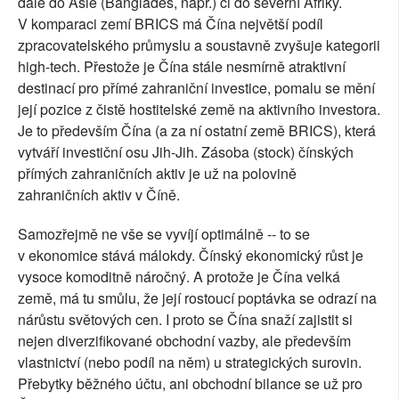
dále do Asie (Bangladéš, např.) či do severní Afriky.
V komparaci zemí BRICS má Čína největší podíl
zpracovatelského průmyslu a soustavně zvyšuje kategorii
high-tech. Přestože je Čína stále nesmírně atraktivní
destinací pro přímé zahraniční investice, pomalu se mění
její pozice z čistě hostitelské země na aktivního investora.
Je to především Čína (a za ní ostatní země BRICS), která
vytváří investiční osu Jih-Jih. Zásoba (stock) čínských
přímých zahraničních aktiv je už na polovině
zahraničních aktiv v Číně.
Samozřejmě ne vše se vyvíjí optimálně -- to se
v ekonomice stává málokdy. Čínský ekonomický růst je
vysoce komoditně náročný. A protože je Čína velká
země, má tu smůlu, že její rostoucí poptávka se odrazí na
nárůstu světových cen. I proto se Čína snaží zajistit si
nejen diverzifikované obchodní vazby, ale především
vlastnictví (nebo podíl na něm) u strategických surovin.
Přebytky běžného účtu, ani obchodní bilance se už pro