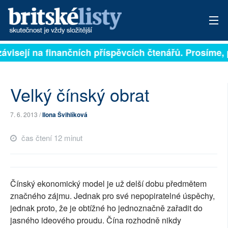
ávisejí na finančních příspěvcích čtenářů. Prosíme, př
PŘIHLÁSIT
AKTUÁLNÍ VYDÁNÍ
Velký čínský obrat
ARCHIV
7. 6. 2013 /
Ilona Švihlíková
ROZHOVORY
čas čtení 12 minut
TÉMATA
NEJČTENĚJŠÍ ZA 7 DNÍ
Čínský ekonomický model je už delší dobu předmětem
AUTOŘI
značného zájmu. Jednak pro své nepopiratelné úspěchy,
jednak proto, že je obtížné ho jednoznačně zařadit do
PŘÍSPĚVKY NA PROVOZ
jasného ideového proudu. Čína rozhodně nikdy