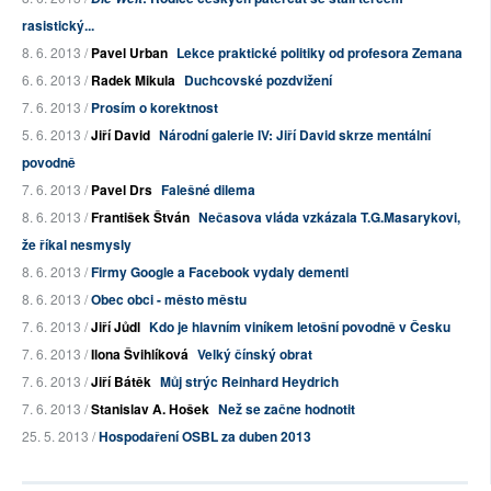
rasistický...
8. 6. 2013 /
Pavel Urban
Lekce praktické politiky od profesora Zemana
6. 6. 2013 /
Radek Mikula
Duchcovské pozdvižení
7. 6. 2013 /
Prosím o korektnost
5. 6. 2013 /
Jiří David
Národní galerie IV: Jiří David skrze mentální
povodně
7. 6. 2013 /
Pavel Drs
Falešné dilema
8. 6. 2013 /
František Štván
Nečasova vláda vzkázala T.G.Masarykovi,
že říkal nesmysly
8. 6. 2013 /
Firmy Google a Facebook vydaly dementi
8. 6. 2013 /
Obec obci - město městu
7. 6. 2013 /
Jiří Jůdl
Kdo je hlavním viníkem letošní povodně v Česku
7. 6. 2013 /
Ilona Švihlíková
Velký čínský obrat
7. 6. 2013 /
Jiří Bátěk
Můj strýc Reinhard Heydrich
7. 6. 2013 /
Stanislav A. Hošek
Než se začne hodnotit
25. 5. 2013 /
Hospodaření OSBL za duben 2013