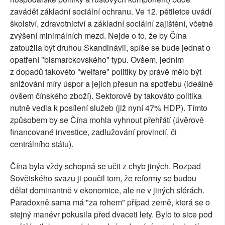
zavádět základní sociální ochranu. Ve 12. pětiletce uvádí
školství, zdravotnictví a základní sociální zajištění, včetně
zvýšení minimálních mezd. Nejde o to, že by Čína
zatoužila být druhou Skandinávii, spíše se bude jednat o
opatření "bismarckovského" typu. Ovšem, jedním
z dopadů takovéto "welfare" politiky by právě mělo být
snižování míry úspor a jejich přesun na spotřebu (ideálně
ovšem čínského zboží). Sektorově by takováto politika
nutně vedla k posílení služeb (již nyní 47% HDP). Tímto
způsobem by se Čína mohla vyhnout přehřátí (úvěrově
financované investice, zadlužování provincií, či
centrálního státu).
Čína byla vždy schopná se učit z chyb jiných. Rozpad
Sovětského svazu ji poučil tom, že reformy se budou
dělat dominantně v ekonomice, ale ne v jiných sférách.
Paradoxně sama má "za rohem" případ země, která se o
stejný manévr pokusila před dvaceti lety. Bylo to sice pod