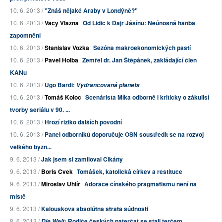
10. 6. 2013 /
"Znáš nějaké Araby v Londýně?"
10. 6. 2013 /
Vacy Vlazna
Od Lidic k Dajr Jásínu: Neúnosná hanba
zapomnění
10. 6. 2013 /
Stanislav Vozka
Sezóna makroekonomických pastí
10. 6. 2013 /
Pavel Holba
Zemřel dr. Jan Štěpánek, zakládající člen
KANu
10. 6. 2013 /
Ugo Bardi:
Vydrancovaná planeta
10. 6. 2013 /
Tomáš Koloc
Scenárista Míka odborně i kriticky o zákulisí
tvorby seriálu v 90. ...
10. 6. 2013 /
Hrozí riziko dalších povodní
10. 6. 2013 /
Panel odborníků doporučuje OSN soustředit se na rozvoj
velkého byzn...
9. 6. 2013 /
Jak jsem si zamiloval Cikány
9. 6. 2013 /
Boris Cvek
Tomášek, katolická církev a restituce
9. 6. 2013 /
Miroslav Uhlíř
Adorace čínského pragmatismu není na
místě
9. 6. 2013 /
Kalouskova absolútna strata súdnosti
8. 6. 2013 /
: Rodiče českých paterčat se stali terčem
Die Welt