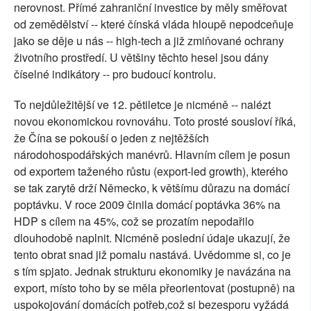
nerovnost. Přímé zahraniční investice by měly směřovat
od zemědělství -- které čínská vláda hloupě nepodceňuje
jako se děje u nás -- high-tech a již zmiňované ochrany
životního prostředí. U většiny těchto hesel jsou dány
číselné indikátory -- pro budoucí kontrolu.
To nejdůležitější ve 12. pětiletce je nicméně -- nalézt
novou ekonomickou rovnováhu. Toto prosté sousloví říká,
že Čína se pokouší o jeden z nejtěžších
národohospodářských manévrů. Hlavním cílem je posun
od exportem taženého růstu (export-led growth), kterého
se tak zarytě drží Německo, k většímu důrazu na domácí
poptávku. V roce 2009 činila domácí poptávka 36% na
HDP s cílem na 45%, což se prozatím nepodařilo
dlouhodobě naplnit. Nicméně poslední údaje ukazují, že
tento obrat snad již pomalu nastává. Uvědomme si, co je
s tím spjato. Jednak strukturu ekonomiky je navázána na
export, místo toho by se měla přeorientovat (postupně) na
uspokojování domácích potřeb,což si bezesporu vyžádá