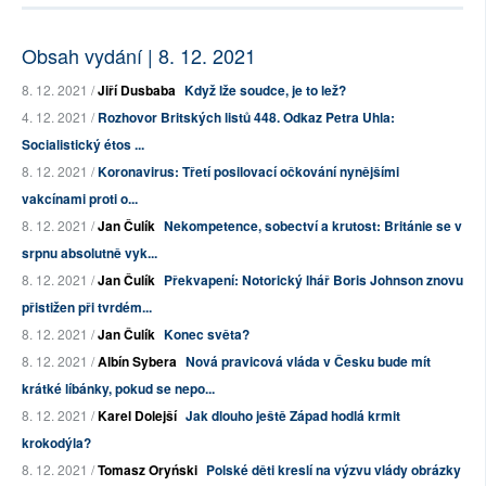
Obsah vydání | 8. 12. 2021
8. 12. 2021 /
Jiří Dusbaba
Když lže soudce, je to lež?
4. 12. 2021 /
Rozhovor Britských listů 448. Odkaz Petra Uhla:
Socialistický étos ...
8. 12. 2021 /
Koronavirus: Třetí posilovací očkování nynějšími
vakcínami proti o...
8. 12. 2021 /
Jan Čulík
Nekompetence, sobectví a krutost: Británie se v
srpnu absolutně vyk...
8. 12. 2021 /
Jan Čulík
Překvapení: Notorický lhář Boris Johnson znovu
přistižen při tvrdém...
8. 12. 2021 /
Jan Čulík
Konec světa?
8. 12. 2021 /
Albín Sybera
Nová pravicová vláda v Česku bude mít
krátké líbánky, pokud se nepo...
8. 12. 2021 /
Karel Dolejší
Jak dlouho ještě Západ hodlá krmit
krokodýla?
8. 12. 2021 /
Tomasz Oryński
Polské děti kreslí na výzvu vlády obrázky