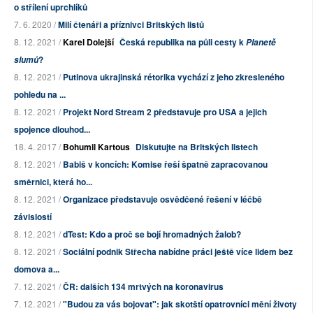
o střílení uprchlíků
7. 6. 2020 /
Milí čtenáři a příznivci Britských listů
8. 12. 2021 /
Karel Dolejší
Česká republika na půli cesty k
Planetě
?
slumů
8. 12. 2021 /
Putinova ukrajinská rétorika vychází z jeho zkresleného
pohledu na ...
8. 12. 2021 /
Projekt Nord Stream 2 představuje pro USA a jejich
spojence dlouhod...
18. 4. 2017 /
Bohumil Kartous
Diskutujte na Britských listech
8. 12. 2021 /
Babiš v koncích: Komise řeší špatně zapracovanou
směrnici, která ho...
8. 12. 2021 /
Organizace představuje osvědčené řešení v léčbě
závislostí
8. 12. 2021 /
dTest: Kdo a proč se bojí hromadných žalob?
8. 12. 2021 /
Sociální podnik Střecha nabídne práci ještě více lidem bez
domova a...
7. 12. 2021 /
ČR: dalších 134 mrtvých na koronavirus
7. 12. 2021 /
"Budou za vás bojovat": jak skotští opatrovníci mění životy