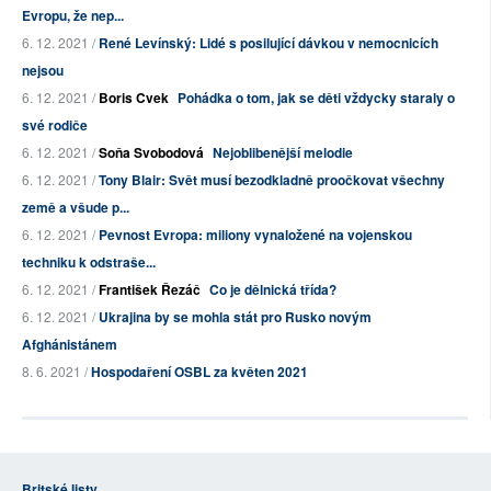
Evropu, že nep...
6. 12. 2021 /
René Levínský: Lidé s posilující dávkou v nemocnicích
nejsou
6. 12. 2021 /
Boris Cvek
Pohádka o tom, jak se děti vždycky staraly o
své rodiče
6. 12. 2021 /
Soňa Svobodová
Nejoblibenější melodie
6. 12. 2021 /
Tony Blair: Svět musí bezodkladně proočkovat všechny
země a všude p...
6. 12. 2021 /
Pevnost Evropa: miliony vynaložené na vojenskou
techniku k odstraše...
6. 12. 2021 /
František Řezáč
Co je dělnická třída?
6. 12. 2021 /
Ukrajina by se mohla stát pro Rusko novým
Afghánistánem
8. 6. 2021 /
Hospodaření OSBL za květen 2021
Britské listy