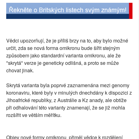
Vědci upozorňují, že je příliš brzy na to, aby bylo možné
určit, zda se nová forma omikronu bude šířit stejným
způsobem jako standardní varianta omikronu, ale že
"skrytá" verze je geneticky odlišná, a proto se může
chovat jinak.
Skrytá varianta byla poprvé zaznamenána mezi genomy
koronaviru, které byly v minulých dnechdány k dispozici z
Jihoafrické republiky, z Austrálie a Kz anady, ale obtíže
při odhalování této varianty znamenají, že se již mohla
rozšířit ve větším měřítku.
Objev nové formy omikronu přiměl vědce k rozdělení