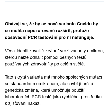
SOCIÁLNÍ SÍTĚ
RUBRIKY
Obávají se, že by se nová varianta Covidu by
PLNÁ VERZE STRÁNEK
se mohla nepozorovaně rozšířit, protože
dosavadní PCR testování pro ni nefunguje.
Vědci identifikovali "skrytou" verzi varianty omikron,
kterou nelze odhalit pomocí běžných testů
používaných zdravotníky po celém světě.
Tato skrytá varianta má mnoho společných mutací
se standardním omikronem, ale chybí jí určitá
genetická změna, která umožňuje použití
laboratorních PCR testů jako rychlého prostředku
k zjišťování nákaz.