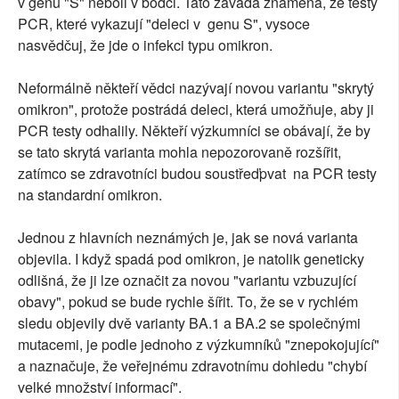
v genu "S" neboli v bodci. Tato závada znamená, že testy
PCR, které vykazují "deleci v genu S", vysoce
nasvědčuj, že jde o infekci typu omikron.
Neformálně někteří vědci nazývají novou variantu "skrytý
omikron", protože postrádá deleci, která umožňuje, aby ji
PCR testy odhalily. Někteří výzkumníci se obávají, že by
se tato skrytá varianta mohla nepozorovaně rozšířit,
zatímco se zdravotníci budou soustřeďpvat na PCR testy
na standardní omikron.
Jednou z hlavních neznámých je, jak se nová varianta
objevila. I když spadá pod omikron, je natolik geneticky
odlišná, že ji lze označit za novou "variantu vzbuzující
obavy", pokud se bude rychle šířit. To, že se v rychlém
sledu objevily dvě varianty BA.1 a BA.2 se společnými
mutacemi, je podle jednoho z výzkumníků "znepokojující"
a naznačuje, že veřejnému zdravotnímu dohledu "chybí
velké množství informací".