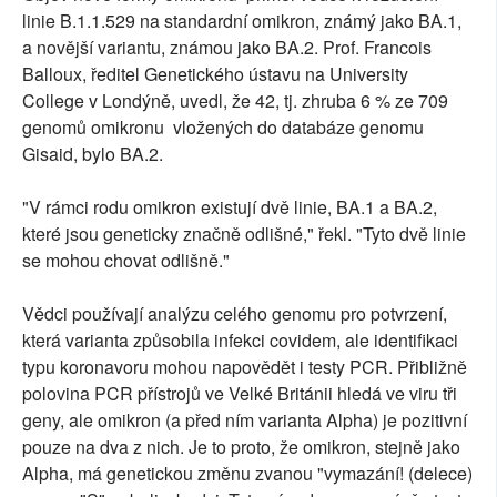
linie B.1.1.529 na standardní omikron, známý jako BA.1,
a novější variantu, známou jako BA.2. Prof. Francois
Balloux, ředitel Genetického ústavu na University
College v Londýně, uvedl, že 42, tj. zhruba 6 % ze 709
genomů omikronu vložených do databáze genomu
Gisaid, bylo BA.2.
"V rámci rodu omikron existují dvě linie, BA.1 a BA.2,
které jsou geneticky značně odlišné," řekl. "Tyto dvě linie
se mohou chovat odlišně."
Vědci používají analýzu celého genomu pro potvrzení,
která varianta způsobila infekci covidem, ale identifikaci
typu koronavoru mohou napovědět i testy PCR. Přibližně
polovina PCR přístrojů ve Velké Británii hledá ve viru tři
geny, ale omikron (a před ním varianta Alpha) je pozitivní
pouze na dva z nich. Je to proto, že omikron, stejně jako
Alpha, má genetickou změnu zvanou "vymazání! (delece)