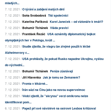
mladých...
7. 12. 2021 /
O týrání a zabíjení malých dětí
7. 12. 2021 /
Soňa Svobodová
Tiší společníci
7. 12. 2021 /
Kateřina Paříková
Karel Janeček – od vizionáře k tmáři?
7. 12. 2021 /
Bohumír Tichánek
Vláda pravici
7. 12. 2021 /
František Řezáč
USA oznámily diplomatický bojkot
olympijských her v Pekingu, kvůli ...
7. 12. 2021 /
Studie zjistila, že viagru lze zřejmě použít k léčbě
Alzheimerovy c...
7. 12. 2021 /
USA prohlásily, že pokud Rusko napadne Ukrajinu, vyšlou
do východní...
7. 12. 2021 /
Bohumír Tichánek
Peníze zůstávají
7. 12. 2021 /
Jiří Hlavenka
Jak je tomu se Zemanem?
7. 12. 2021 /
Fronta v lékárně...
7. 12. 2021 /
Írán sází na Čínu jako na novou supervelmoc
7. 12. 2021 /
Vědci zjistili, že "skrytou" verzi omikronu nelze
identifikovat pom...
6. 12. 2021 /
Papež při své návštěvě na ostrově Lesbos kritizoval