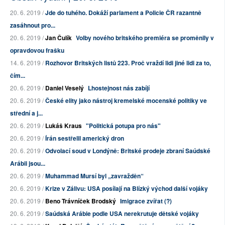
20. 6. 2019 /
Jde do tuhého. Dokáží parlament a Policie ČR razantně
zasáhnout pro...
20. 6. 2019 /
Jan Čulík
Volby nového britského premiéra se proměnily v
opravdovou frašku
14. 6. 2019 /
Rozhovor Britských listů 223. Proč vraždí lidi jiné lidi za to,
čím...
20. 6. 2019 /
Daniel Veselý
Lhostejnost nás zabíjí
20. 6. 2019 /
České elity jako nástroj kremelské mocenské politiky ve
střední a j...
20. 6. 2019 /
Lukáš Kraus
"Politická potupa pro nás"
20. 6. 2019 /
Írán sestřelil americký dron
20. 6. 2019 /
Odvolací soud v Londýně: Britské prodeje zbraní Saúdské
Arábii jsou...
20. 6. 2019 /
Muhammad Mursí byl „zavražděn“
20. 6. 2019 /
Krize v Zálivu: USA posílají na Blízký východ další vojáky
20. 6. 2019 /
Beno Trávníček Brodský
Imigrace zvířat (?)
20. 6. 2019 /
Saúdská Arábie podle USA nerekrutuje dětské vojáky