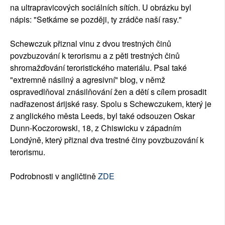
na ultrapravicových sociálních sítích. U obrázku byl
nápis: "Setkáme se později, ty zrádče naší rasy."
Schewczuk přiznal vinu z dvou trestných činů
povzbuzování k terorismu a z pěti trestných činů
shromažďování teroristického materiálu. Psal také
"extremně násilný a agresivní" blog, v němž
ospravedlňoval znásilňování žen a dětí s cílem prosadit
nadřazenost árijské rasy. Spolu s Schewczukem, který je
z anglického města Leeds, byl také odsouzen Oskar
Dunn-Koczorowski, 18, z Chiswicku v západním
Londýně, který přiznal dva trestné činy povzbuzování k
terorismu.
Podrobnosti v angličtině
ZDE