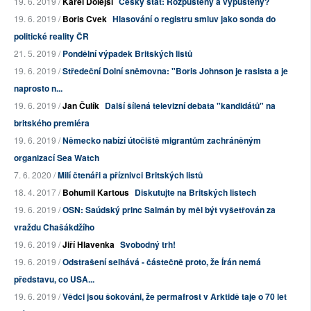
19. 6. 2019 /
Karel Dolejší
Český stát: Rozpuštěný a vypuštěný?
19. 6. 2019 /
Boris Cvek
Hlasování o registru smluv jako sonda do
politické reality ČR
21. 5. 2019 /
Pondělní výpadek Britských listů
19. 6. 2019 /
Středeční Dolní sněmovna: "Boris Johnson je rasista a je
naprosto n...
19. 6. 2019 /
Jan Čulík
Další šílená televizní debata "kandidátů" na
britského premiéra
19. 6. 2019 /
Německo nabízí útočiště migrantům zachráněným
organizací Sea Watch
7. 6. 2020 /
Milí čtenáři a příznivci Britských listů
18. 4. 2017 /
Bohumil Kartous
Diskutujte na Britských listech
19. 6. 2019 /
OSN: Saúdský princ Salmán by měl být vyšetřován za
vraždu Chašákdžího
19. 6. 2019 /
Jiří Hlavenka
Svobodný trh!
19. 6. 2019 /
Odstrašení selhává - částečně proto, že Írán nemá
představu, co USA...
19. 6. 2019 /
Vědci jsou šokováni, že permafrost v Arktidě taje o 70 let