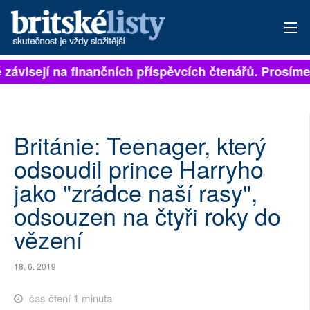
ě závisejí na finančních příspěvcích čtenářů. Prosíme,
PŘIHLÁSIT
AKTUÁLNÍ VYDÁNÍ
ARCHIV
Británie: Teenager, který
odsoudil prince Harryho
ROZHOVORY
jako "zrádce naší rasy",
TÉMATA
odsouzen na čtyři roky do
vězení
NEJČTENĚJŠÍ ZA 7 DNÍ
AUTOŘI
18. 6. 2019
PŘÍSPĚVKY NA PROVOZ
čas čtení 1 minuta