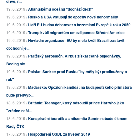
dříve, n...
19. 6. 2019 /
Atlantskému oceánu "dochází dech"
19. 6. 2019 /
Rusko a USA vstupují do epochy nové nenormality
19. 6. 2019 /
Lídři EU budou debatovat o bezemisní Evropě k roku 2050
19. 6. 2019 /
Trump kvůli migrantům omezil pomoc Střední Americe
19. 6. 2019 /
Nevládní organizace: EU by měla kvůli Brazílii zastavit
obchodní je...
19. 6. 2019 /
Pařížský aerosalón: Airbus získal četné objednávky,
Boeing nic
19. 6. 2019 /
Polsko: Sankce proti Rusku "by měly být prodlouženy o
rok"
19. 6. 2019 /
Maďarsko: Opoziční kandidát na budapešťského primátora
bude předvyb...
18. 6. 2019 /
Británie: Teenager, který odsoudil prince Harryho jako
"zrádce naší...
18. 6. 2019 /
Konspirační teoretik a antisemita Semín nebude členem
Rady ČTK
17. 6. 2019 /
Hospodaření OSBL za květen 2019