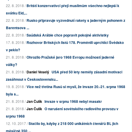
22. 8. 2018 /
Britští konzervativci přejí muslimům všechno nejlepší k
svátku Eid,...
22. 8. 2018 /
Rusko připravuje vyzvednutí rakety s jaderným pohonem z
Barentsova ...
22. 8. 2018 /
Saúdská Arábie chce popravit pokojné aktivistky
17. 8. 2018 /
Rozhovor Britských listů 178. Proměnili uprchlíci Švédsko
v peklo?
21. 8. 2018 /
Ohrozilo Pražské jaro 1968 Evropu možností jaderné
války?
21. 8. 2018 /
Daniel Veselý
USA před 50 lety neměly zásadní motivaci
zasáhnout v Československu...
19. 8. 2018 /
Více než třetina Rusů si myslí, že invaze 20.-21. srpna 1968
byla s...
21. 8. 2018 /
Jan Čulík
Invaze v srpnu 1968 nebyl masakr
21. 8. 2018 /
Jan Čulík
O narušení sovětského radiového provozu v
srpnu 1968
12. 10. 2017 /
Stačilo by, kdyby z 218 000 unikátních čtenářů BL jich
měsíčně 350 ...