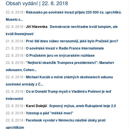
Obsah vydání | 22. 8. 2018
22. 8. 2018 /
Rakousko po sovětské invazi přijalo 220 000 čs. uprchlíků.
Muselo z...
22. 8. 2018 /
Jiří Hlavenka
Demokracie nechřadne kvůli lumpům, ale
kvůli lhostejnosti
21. 8. 2018 /
Proč lidi dnes vůbec nerozumějí, jaké bylo Pražské jaro?
21. 8. 2018 /
O sovětské invazi v Radio France Internationale
22. 8. 2018 /
O Pražském jaru ve švýcarském rozhlase
22. 8. 2018 /
"Nejhorší okamžik Trumpova prezidentství": Manafort
odsouzen, Cohen...
22. 8. 2018 /
Michael Kocáb o méně známých okolnostech odsunu
sovětské armády z Č...
22. 8. 2018 /
Co si Donald Trump myslí o Vladimiru Putinovi je teď
irelevantní
22. 8. 2018 /
Karel Dolejší
Srpnový mýtus, aneb Rukopisné boje 2.0
22. 8. 2018 /
Vzestup a pád "měkké moci"
22. 8. 2018 /
Facebook vyvolal v Německu násilné útoky proti
uprchlíkům