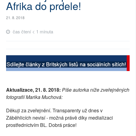
Afrika do prdele!
SOCIÁLNÍ SÍTĚ
21. 8. 2018
RUBRIKY
čas čtení < 1 minuta
PLNÁ VERZE STRÁNEK
Aktualizace, 21. 8. 2018:
Píše autorka níže zveřejněných
fotografií Marika Muchová:
Děkuji za zveřejnění. Transparenty už dnes v
Záběhlicích nevisí - možná právě díky medializaci
prostřednictvím BL. Dobrá práce!