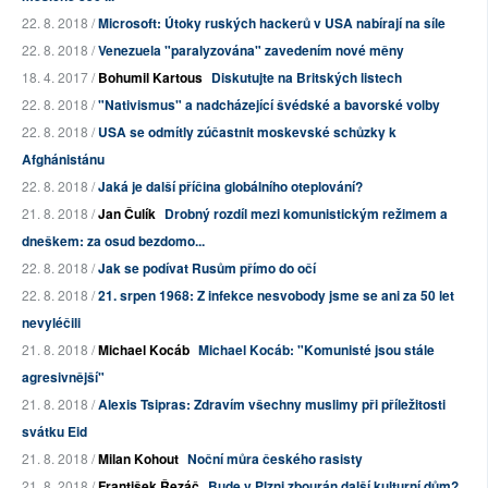
22. 8. 2018 /
Microsoft: Útoky ruských hackerů v USA nabírají na síle
22. 8. 2018 /
Venezuela "paralyzována" zavedením nové měny
18. 4. 2017 /
Bohumil Kartous
Diskutujte na Britských listech
22. 8. 2018 /
"Nativismus" a nadcházející švédské a bavorské volby
22. 8. 2018 /
USA se odmítly zúčastnit moskevské schůzky k
Afghánistánu
22. 8. 2018 /
Jaká je další příčina globálního oteplování?
21. 8. 2018 /
Jan Čulík
Drobný rozdíl mezi komunistickým režimem a
dneškem: za osud bezdomo...
22. 8. 2018 /
Jak se podívat Rusům přímo do očí
22. 8. 2018 /
21. srpen 1968: Z infekce nesvobody jsme se ani za 50 let
nevyléčili
21. 8. 2018 /
Michael Kocáb
Michael Kocáb: "Komunisté jsou stále
agresivnější"
21. 8. 2018 /
Alexis Tsipras: Zdravím všechny muslimy při příležitosti
svátku Eid
21. 8. 2018 /
Milan Kohout
Noční můra českého rasisty
21. 8. 2018 /
František Řezáč
Bude v Plzni zbourán další kulturní dům?