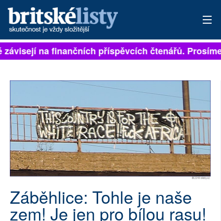
ě závisejí na finančních příspěvcích čtenářů. Prosíme,
PŘIHLÁSIT
AKTUÁLNÍ VYDÁNÍ
ARCHIV
ROZHOVORY
TÉMATA
NEJČTENĚJŠÍ ZA 7 DNÍ
AUTOŘI
Záběhlice: Tohle je naše
zem! Je jen pro bílou rasu!
PŘÍSPĚVKY NA PROVOZ