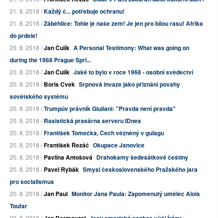
21. 8. 2018 /
Každý č... potřebuje ochranu!
21. 8. 2018 /
Záběhlice: Tohle je naše zem! Je jen pro bílou rasu! Afrika
do prdele!
20. 8. 2018 /
Jan Čulík
A Personal Testimony: What was going on
during the 1968 Prague Spri...
20. 8. 2018 /
Jan Čulík
Jaké to bylo v roce 1968 - osobní svědectví
20. 8. 2018 /
Boris Cvek
Srpnová invaze jako přiznání povahy
sovětského systému
20. 8. 2018 /
Trumpův právník Giuliani: "Pravda není pravda"
20. 8. 2018 /
Rasistická prasárna serveru IDnes
20. 8. 2018 /
František Tomečka, Čech vězněný v gulagu
20. 8. 2018 /
František Řezáč
Okupace Janovice
20. 8. 2018 /
Pavlína Antošová
Drahokamy šedesátkové češtiny
20. 8. 2018 /
Pavel Rybák
Smysl československého Pražského jara
pro socialismus
20. 8. 2018 /
Jan Paul
Monitor Jana Paula: Zapomenutý umělec Alois
Toufar
20. 8. 2018 /
Jan Darmovzal
Jsou americké sankce vůči Íránu