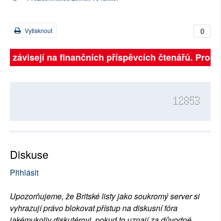
0
Vytisknout
lně závisejí na finančních příspěvcích čtenářů. Prosím
12853
Diskuse
Přihlásit
Upozorňujeme, že Britské listy jako soukromý server si
vyhrazují právo blokovat přístup na diskusní fóra
jakémukoliv diskutérovi, pokud to uznají za důvodné.