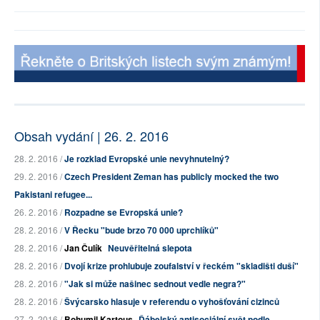
Obsah vydání | 26. 2. 2016
28. 2. 2016 /
Je rozklad Evropské unie nevyhnutelný?
29. 2. 2016 /
Czech President Zeman has publicly mocked the two
Pakistani refugee...
26. 2. 2016 /
Rozpadne se Evropská unie?
28. 2. 2016 /
V Řecku "bude brzo 70 000 uprchlíků"
28. 2. 2016 /
Jan Čulík
Neuvěřitelná slepota
28. 2. 2016 /
Dvojí krize prohlubuje zoufalství v řeckém "skladišti duší"
28. 2. 2016 /
"Jak si může našinec sednout vedle negra?"
28. 2. 2016 /
Švýcarsko hlasuje v referendu o vyhošťování cizinců
27. 2. 2016 /
Bohumil Kartous
Ďábelský antisociální svět podle