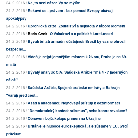
24. 2. 2016 /
Ne, to není názor. Vy se mýlíte
24. 2. 2016 /
Řekové se - právem - bez pomoci Evropy obávají
apokalypsy
24. 2. 2016 /
Uprchlická krize: Zoufalství a nejistota v táboře Idomeni
24. 2. 2016 /
Boris Cvek
O Voltairovi a o politické korektnosti
24. 2. 2016 /
Bývalí britští armádní důstojníci: Brexit by vážně ohrozil
bezpečno...
23. 2. 2016 /
Vídeň je nejpříjemnějším místem k životu, Praha je na 69.
místě
24. 2. 2016 /
Bývalý analytik CIA: Saúdská Arábie "má 4 - 7 jaderných
náloží"
24. 2. 2016 /
Saúdská Arábie, Spojené arabské emiráty a Bahrajn
"varují před cest...
24. 2. 2016 /
Asad a akademici: Nejnovější přístup k dezinformaci
24. 2. 2016 /
"Demokratický konfederalismus", nebo kontrarevoluce?
24. 2. 2016 /
Obnovení bojů, kolaps příměří na Ukrajině
24. 2. 2016 /
Británie je hluboce euroskeptická, ale zůstane v EU, tvrdí
průzkum