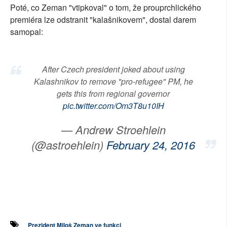
Poté, co Zeman "vtipkoval" o tom, že prouprchlického
SOCIÁLNÍ SÍTĚ
premiéra lze odstranit "kalašnikovem", dostal darem
samopal:
RUBRIKY
PLNÁ VERZE STRÁNEK
After Czech president joked about using
Kalashnikov to remove "pro-refugee" PM, he
gets this from regional governor
pic.twitter.com/Om3T8u10IH
— Andrew Stroehlein
(@astroehlein)
February 24, 2016
Prezident Miloš Zeman ve funkci