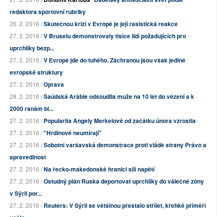
redaktora sportovní rubriky
26. 2. 2016 /
Skutečnou krizí v Evropě je její rasistická reakce
27. 2. 2016 /
V Bruselu demonstrovaly tisíce lidí požadujících pro
uprchlíky bezp...
27. 2. 2016 /
V Evropě jde do tuhého. Záchranou jsou však jedině
evropské struktury
27. 2. 2016 /
Oprava
28. 2. 2016 /
Saúdská Arábie odsoudila muže na 10 let do vězení a k
2000 ranám bi...
27. 2. 2016 /
Popularita Angely Merkelové od začátku února vzrostla
27. 2. 2016 /
"Hrdinové neumírají"
27. 2. 2016 /
Sobotní varšavská demonstrace proti vládě strany Právo a
spravedlnost
27. 2. 2016 /
Na řecko-makedonské hranici sílí napětí
27. 2. 2016 /
Ostudný plán Ruska deportovat uprchlíky do válečné zóny
v Sýrii por...
27. 2. 2016 /
Reuters: V Sýrii se většinou přestalo střílet, křehké příměří