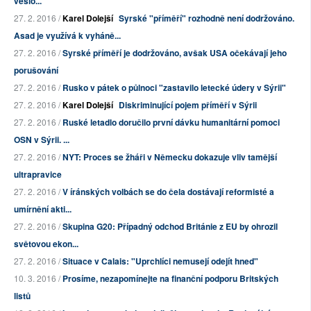
vešlo...
27. 2. 2016 /
Karel Dolejší
Syrské "příměří" rozhodně není dodržováno.
Asad je využívá k vyháně...
27. 2. 2016 /
Syrské příměří je dodržováno, avšak USA očekávají jeho
porušování
27. 2. 2016 /
Rusko v pátek o půlnoci "zastavilo letecké údery v Sýrii"
27. 2. 2016 /
Karel Dolejší
Diskriminující pojem příměří v Sýrii
27. 2. 2016 /
Ruské letadlo doručilo první dávku humanitární pomoci
OSN v Sýrii. ...
27. 2. 2016 /
NYT: Proces se žháři v Německu dokazuje vliv tamější
ultrapravice
27. 2. 2016 /
V íránských volbách se do čela dostávají reformisté a
umírnění akti...
27. 2. 2016 /
Skupina G20: Případný odchod Británie z EU by ohrozil
světovou ekon...
27. 2. 2016 /
Situace v Calais: "Uprchlíci nemusejí odejít hned"
10. 3. 2016 /
Prosíme, nezapomínejte na finanční podporu Britských
listů