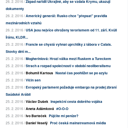
26. 2. 2016 /
Západ nařídil Ukrajině, aby se vzdala Krymu, ukazují
dokumenty
26. 2. 2016 /
Americký generál: Rusko chce "přepsat" pravidla
mezinárodních vztahů
26. 2. 2016 /
USA jsou nejvíce ohroženy terorismem od 11. září. Kvůli
Íránu, KLDR...
25. 2. 2016 /
Francie se chystá vyhnat uprchlíky z tábora v Calais.
Stovky dětí m...
25. 2. 2016 /
Mogheriniová: Hrozí válka mezi Ruskem a Tureckem
25. 2. 2016 /
Strach a rozpad společnosti v období neoliberalismu
25. 2. 2016 /
Bohumil Kartous
Nastal čas poohlížet se po azylu
25. 2. 2016 /
Vičin sen
25. 2. 2016 /
Evropský parlament požaduje embargo na prodej zbraní
Saúdské Arábii
25. 2. 2016 /
Václav Dušek
Inspekční cesta dobrého vojáka
25. 2. 2016 /
Aneta Adámková
#O-O-O
25. 2. 2016 /
Ivo Barteček
Půjčíte mi peníze?
25. 2. 2016 /
Daniel Veselý
Proč česká mainstreamová média