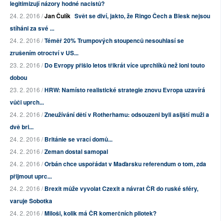
legitimizují názory hodné nacistů?
24. 2. 2016 /
Jan Čulík
Svět se diví, jakto, že Ringo Čech a Blesk nejsou
stíháni za své ...
24. 2. 2016 /
Téměř 20% Trumpových stoupenců nesouhlasí se
zrušením otroctví v US...
23. 2. 2016 /
Do Evropy přišlo letos třikrát více uprchlíků než loni touto
dobou
23. 2. 2016 /
HRW: Namísto realistické strategie znovu Evropa uzavírá
vůči uprch...
24. 2. 2016 /
Zneužívání dětí v Rotherhamu: odsouzeni byli asijští muži a
dvě bri...
24. 2. 2016 /
Británie se vrací domů...
24. 2. 2016 /
Zeman dostal samopal
24. 2. 2016 /
Orbán chce uspořádat v Maďarsku referendum o tom, zda
přijmout uprc...
24. 2. 2016 /
Brexit může vyvolat Czexit a návrat ČR do ruské sféry,
varuje Sobotka
24. 2. 2016 /
Miloši, kolik má ČR komerčních pilotek?