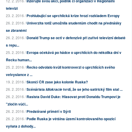
12. 2. 2016 /
Inzerujte svou akci, podnik či organizaci v Regionální
televizi
23. 2. 2016 /
Prohlubující se uprchlická krize hrozí rozkladem Evropy
26. 2. 2016 /
Univerzita totiž umožnila studentům chodit na přednášky
se zbraněmi
26. 2. 2016 /
Donald Trump se octl v defenzívě při zuřivé televizní debatě
s repu...
25. 2. 2016 /
Evropa očekává po hádce o uprchlících do několika dní v
Řecku human...
25. 2. 2016 /
Řecko odvolalo kvůli kontroverzi o uprchlících svého
velvyslance z ...
19. 2. 2016 /
Skončí ČR zase jako kolonie Ruska?
26. 2. 2016 /
Scénárista
tvrdí, že se jeho satirický film stal ...
Idiokracie
26. 2. 2016 /
Rasista David Duke: Hlasovat proti Donaldu Trumpovi je
"zločin vůči...
26. 2. 2016 /
Předstírané příměří v Sýrii
26. 2. 2016 /
Podle Ruska je většina území kontrolovaného opozicí
vyňata z dohody...