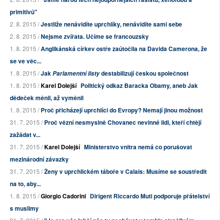
primitivů"
2. 8. 2015 /
Jestliže nenávidíte uprchlíky, nenávidíte sami sebe
2. 8. 2015 /
Nejsme zvířata. Učíme se francouzsky
1. 8. 2015 /
Anglikánská církev ostře zaútočila na Davida Camerona, že
se ve věc...
1. 8. 2015 /
Jak
destabilizují českou společnost
Parlamentní listy
1. 8. 2015 /
Karel Dolejší
Politický odkaz Baracka Obamy, aneb Jak
dědeček měnil, až vyměnil
1. 8. 2015 /
Proč přicházejí uprchlíci do Evropy? Nemají jinou možnost
31. 7. 2015 /
Proč vězní nesmyslně Chovanec nevinné lidi, kteří chtějí
zažádat v...
31. 7. 2015 /
Karel Dolejší
Ministerstvo vnitra nemá co porušovat
mezinárodní závazky
31. 7. 2015 /
Ženy v uprchlickém táboře v Calais: Musíme se soustředit
na to, aby...
1. 8. 2015 /
Giorgio Cadorini
Dirigent Riccardo Muti podporuje přátelství
s muslimy