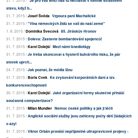
31. 7. 2015 /
"Je pro vás lehčí nás tu nechávat v tomhle strašlivém
stavu, když b...
31. 7. 2015 /
Josef Švéda
Vzpoura paní Machalické
31. 7. 2015 /
"Vlna německých židů se valí do naší země"
1. 8. 2015 /
Dominika Švecová
85. Jiráskův Hronov
31. 7. 2015 /
Doleva: Zastavte bombardování spojenců!
31. 7. 2015 /
Karel Dolejší
Mezi námi knedlofágy
31. 7. 2015 /
Je třeba skoncovat s hysterií bulvárního tisku, že pár
stovek uprch...
24. 7. 2015 /
Jak poznat, že média lžou
31. 7. 2015 /
Boris Cvek
Ke zvyšování korporátních daní a tzv.
konkurenceschopnosti
30. 7. 2015 /
Karel Dolejší
Jaké organizační formy skutečně přináší
současná computerizace?
31. 7. 2015 /
Milan Mundier
Nemoc české politiky a jak ji léčit
31. 7. 2015 /
Anglické sociální služby jsou zahlceny počty dětí žádajících
o azyl
31. 7. 2015 /
Viktor Orbán pronáší nepřijatelné ultrapravicové projevy -