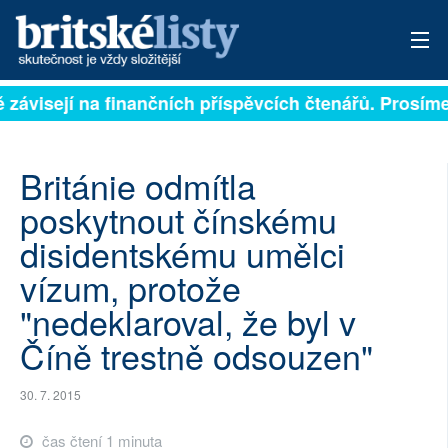
ě závisejí na finančních příspěvcích čtenářů. Prosíme,
PŘIHLÁSIT
AKTUÁLNÍ VYDÁNÍ
Británie odmítla
ARCHIV
poskytnout čínskému
disidentskému umělci
ROZHOVORY
vízum, protože
TÉMATA
"nedeklaroval, že byl v
NEJČTENĚJŠÍ ZA 7 DNÍ
Číně trestně odsouzen"
AUTOŘI
30. 7. 2015
PŘÍSPĚVKY NA PROVOZ
čas čtení 1 minuta