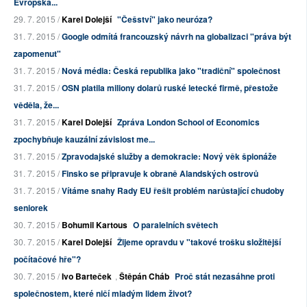
Evropská...
29. 7. 2015 /
Karel Dolejší
"Češství" jako neuróza?
31. 7. 2015 /
Google odmítá francouzský návrh na globalizaci "práva být
zapomenut"
31. 7. 2015 /
Nová média: Česká republika jako "tradiční" společnost
31. 7. 2015 /
OSN platila miliony dolarů ruské letecké firmě, přestože
věděla, že...
31. 7. 2015 /
Karel Dolejší
Zpráva London School of Economics
zpochybňuje kauzální závislost me...
31. 7. 2015 /
Zpravodajské služby a demokracie: Nový věk špionáže
31. 7. 2015 /
Finsko se připravuje k obraně Alandských ostrovů
31. 7. 2015 /
Vítáme snahy Rady EU řešit problém narůstající chudoby
seniorek
30. 7. 2015 /
Bohumil Kartous
O paralelních světech
30. 7. 2015 /
Karel Dolejší
Žijeme opravdu v "takové trošku složitější
počítačové hře"?
30. 7. 2015 /
Ivo Barteček
,
Štěpán Cháb
Proč stát nezasáhne proti
společnostem, které ničí mladým lidem život?