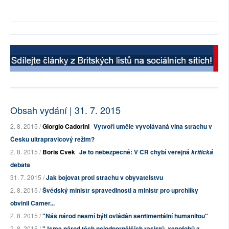
Obsah vydání | 31. 7. 2015
2. 8. 2015 /
Giorgio Cadorini
Vytvoří uměle vyvolávaná vlna strachu v
Česku ultrapravicový režim?
2. 8. 2015 /
Boris Cvek
Je to nebezpečné: V ČR chybí veřejná
kritická
debata
31. 7. 2015 /
Jak bojovat proti strachu v obyvatelstvu
2. 8. 2015 /
Švédský ministr spravedlnosti a ministr pro uprchlíky
obvinil Camer...
2. 8. 2015 /
"Náš národ nesmí býti ovládán sentimentální humanitou"
2. 8. 2015 /
"Jsme národ těch nejodpornějších rasistů, xenofobů a