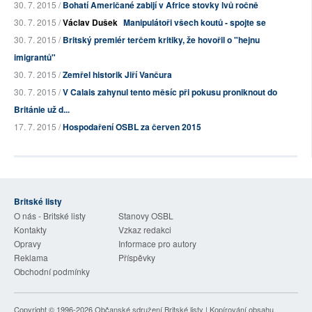
30. 7. 2015 /
Bohatí Američané zabijí v Africe stovky lvů ročně
30. 7. 2015 /
Václav Dušek
Manipulátoři všech koutů - spojte se
30. 7. 2015 /
Britský premiér terčem kritiky, že hovořil o "hejnu
imigrantů"
30. 7. 2015 /
Zemřel historik Jiří Vančura
30. 7. 2015 /
V Calais zahynul tento měsíc při pokusu proniknout do
Británie už d...
17. 7. 2015 /
Hospodaření OSBL za červen 2015
Britské listy
O nás - Britské listy
Stanovy OSBL
Kontakty
Vzkaz redakci
Opravy
Informace pro autory
Reklama
Příspěvky
Obchodní podmínky
Copyright © 1996-2026
Občanské sdružení Britské listy
| Kopírování obsahu