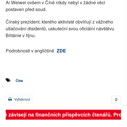
Ai Weiwei ovšem v Číně nikdy nebyl v žádné věci
postaven před soud.
Čínský prezident, kterého aktivisté obviňují z vážného
utlačování disidentů, uskuteční svou oficiální návštěvu
Británie v říjnu.
Podrobnosti v angličtině
ZDE
Čína
0
Vytisknout
lně závisejí na finančních příspěvcích čtenářů. Prosím