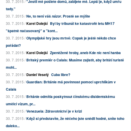
30. 7. 2015 /
"Jestli mě pošlete domů, zabijete mě. Lepší je, když umřu
tady."
30. 7. 2015 /
Ne, to není váš
. Prostě se mýlíte
názor
30. 7. 2015 /
Karel Dolejší
Byl by tribunál ke katastrofě letu MH17
"špatně načasovaný" a "kont...
30. 7. 2015 /
Olympijské hry jsou mrtvé: Copak je ještě někdo chce
pořádat?
30. 7. 2015 /
Karel Dolejší
Zpeněžené hroby, aneb Kde nic není hanba
30. 7. 2015 /
Britský premiér o Calais: Musíme zajistit, aby britští turisté
mohl...
30. 7. 2015 /
Daniel Veselý
Cuba libre?
30. 7. 2015 /
Guardian: Británie má povinnost pomoci uprchlíkům v
Calais
30. 7. 2015 /
Británie odmítla poskytnout čínskému disidentskému
umělci vízum, pr...
30. 7. 2015 /
Venezuela: Zdravotnictví je v krizi
30. 7. 2015 /
Když si představíte, že něčeho jste snědli hodně, sníte toho
daleko...