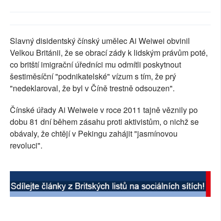
SOCIÁLNÍ SÍTĚ
RUBRIKY
Slavný disidentský čínský umělec Ai Weiwei obvinil
Velkou Británii, že se obrací zády k lidským právům poté,
PLNÁ VERZE STRÁNEK
co britští imigrační úředníci mu odmítli poskytnout
šestiměsíční "podnikatelské" vízum s tím, že prý
"nedeklaroval, že byl v Číně trestně odsouzen".
Čínské úřady Ai Weiweie v roce 2011 tajně věznily po
dobu 81 dní během zásahu proti aktivistům, o nichž se
obávaly, že chtějí v Pekingu zahájit "jasmínovou
revoluci".