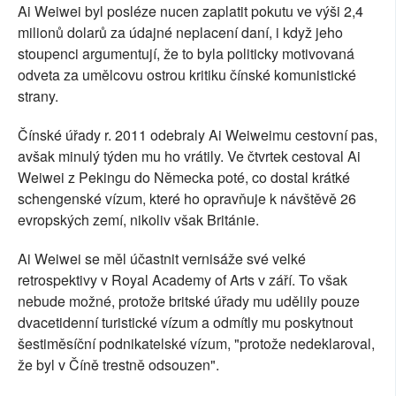
Ai Weiwei byl posléze nucen zaplatit pokutu ve výši 2,4
milionů dolarů za údajné neplacení daní, i když jeho
stoupenci argumentují, že to byla politicky motivovaná
odveta za umělcovu ostrou kritiku čínské komunistické
strany.
Čínské úřady r. 2011 odebraly Ai Weiweimu cestovní pas,
avšak minulý týden mu ho vrátily. Ve čtvrtek cestoval Ai
Weiwei z Pekingu do Německa poté, co dostal krátké
schengenské vízum, které ho opravňuje k návštěvě 26
evropských zemí, nikoliv však Británie.
Ai Weiwei se měl účastnit vernisáže své velké
retrospektivy v Royal Academy of Arts v září. To však
nebude možné, protože britské úřady mu udělily pouze
dvacetidenní turistické vízum a odmítly mu poskytnout
šestiměsíční podnikatelské vízum, "protože nedeklaroval,
že byl v Číně trestně odsouzen".