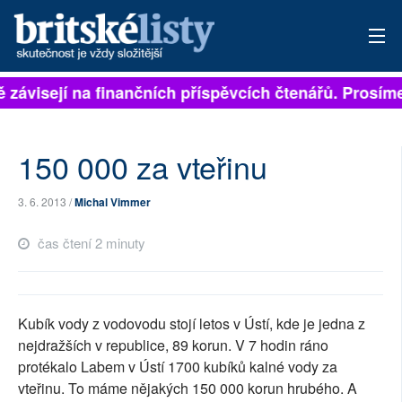
ě závisejí na finančních příspěvcích čtenářů. Prosíme,
PŘIHLÁSIT
AKTUÁLNÍ VYDÁNÍ
150 000 za vteřinu
ARCHIV
3. 6. 2013 /
Michal Vimmer
ROZHOVORY
čas čtení 2 minuty
TÉMATA
NEJČTENĚJŠÍ ZA 7 DNÍ
Kubík vody z vodovodu stojí letos v Ústí, kde je jedna z
AUTOŘI
nejdražších v republice, 89 korun. V 7 hodin ráno
protékalo Labem v Ústí 1700 kubíků kalné vody za
PŘÍSPĚVKY NA PROVOZ
vteřinu. To máme nějakých 150 000 korun hrubého. A