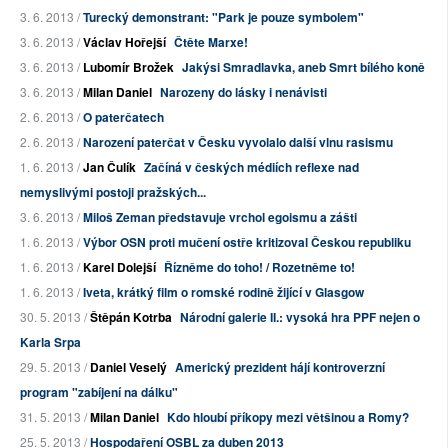
3. 6. 2013 /
Turecký demonstrant: "Park je pouze symbolem"
3. 6. 2013 /
Václav Hořejší
Čtěte Marxe!
3. 6. 2013 /
Lubomír Brožek
Jakýsi Smradlavka, aneb Smrt bílého koně
3. 6. 2013 /
Milan Daniel
Narozeny do lásky i nenávisti
2. 6. 2013 /
O paterčatech
2. 6. 2013 /
Narození paterčat v Česku vyvolalo další vlnu rasismu
1. 6. 2013 /
Jan Čulík
Začíná v českých médiích reflexe nad
nemyslivými postoji pražských...
3. 6. 2013 /
Miloš Zeman představuje vrchol egoismu a zášti
1. 6. 2013 /
Výbor OSN proti mučení ostře kritizoval Českou republiku
1. 6. 2013 /
Karel Dolejší
Řízněme do toho! / Rozetněme to!
1. 6. 2013 /
Iveta, krátký film o romské rodině žijící v Glasgow
30. 5. 2013 /
Štěpán Kotrba
Národní galerie II.: vysoká hra PPF nejen o
Karla Srpa
29. 5. 2013 /
Daniel Veselý
Americký prezident hájí kontroverzní
program "zabíjení na dálku"
31. 5. 2013 /
Milan Daniel
Kdo hloubí příkopy mezi většinou a Romy?
25. 5. 2013 /
Hospodaření OSBL za duben 2013