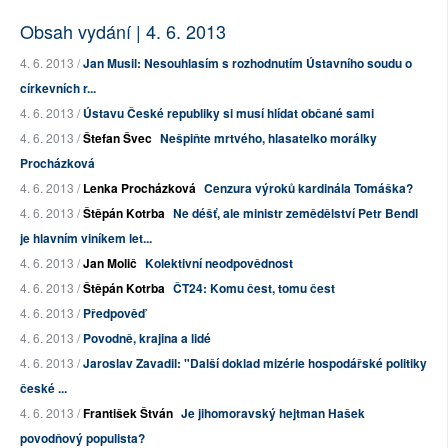
Obsah vydání | 4. 6. 2013
4. 6. 2013 /
Jan Musil: Nesouhlasím s rozhodnutím Ústavního soudu o
církevních r...
4. 6. 2013 /
Ústavu České republiky si musí hlídat občané sami
4. 6. 2013 /
Štefan Švec
Nešpiňte mrtvého, hlasatelko morálky
Procházková
4. 6. 2013 /
Lenka Procházková
Cenzura výroků kardinála Tomáška?
4. 6. 2013 /
Štěpán Kotrba
Ne déšť, ale ministr zemědělství Petr Bendl
je hlavním viníkem let...
4. 6. 2013 /
Jan Molič
Kolektivní neodpovědnost
4. 6. 2013 /
Štěpán Kotrba
ČT24: Komu čest, tomu čest
4. 6. 2013 /
Předpověď
4. 6. 2013 /
Povodně, krajina a lidé
4. 6. 2013 /
Jaroslav Zavadil: "Další doklad mizérie hospodářské politiky
české ...
4. 6. 2013 /
František Štván
Je jihomoravský hejtman Hašek
povodňový populista?