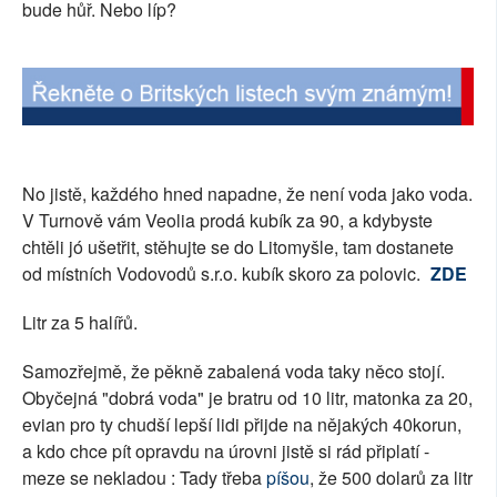
bude hůř. Nebo líp?
SOCIÁLNÍ SÍTĚ
RUBRIKY
PLNÁ VERZE STRÁNEK
No jistě, každého hned napadne, že není voda jako voda.
V Turnově vám Veolia prodá kubík za 90, a kdybyste
chtěli jó ušetřit, stěhujte se do Litomyšle, tam dostanete
od místních Vodovodů s.r.o. kubík skoro za polovic.
ZDE
Litr za 5 halířů.
Samozřejmě, že pěkně zabalená voda taky něco stojí.
Obyčejná "dobrá voda" je bratru od 10 litr, matonka za 20,
evian pro ty chudší lepší lidi přijde na nějakých 40korun,
a kdo chce pít opravdu na úrovni jistě si rád připlatí -
meze se nekladou : Tady třeba
píšou
, že 500 dolarů za litr