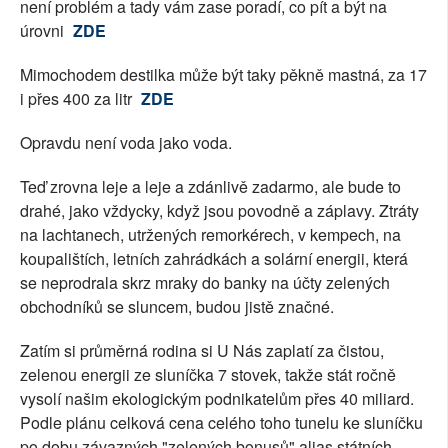
není problém a tady vám zase poradí, co pít a být na
úrovni
ZDE
Mimochodem destilka může být taky pěkně mastná, za 17
i přes 400 za litr
ZDE
Opravdu není voda jako voda.
Teď zrovna leje a leje a zdánlivě zadarmo, ale bude to
drahé, jako vždycky, když jsou povodně a záplavy. Ztráty
na lachtanech, utržených remorkérech, v kempech, na
koupalištích, letních zahrádkách a solární energii, která
se neprodrala skrz mraky do banky na účty zelených
obchodníků se sluncem, budou jistě značné.
Zatím si průměrná rodina si U Nás zaplatí za čistou,
zelenou energii ze sluníčka 7 stovek, takže stát ročně
vysolí našim ekologickým podnikatelům přes 40 miliard.
Podle plánu celková cena celého toho tunelu ke sluníčku
po dobu závazných "zelených bonusů" alias státních