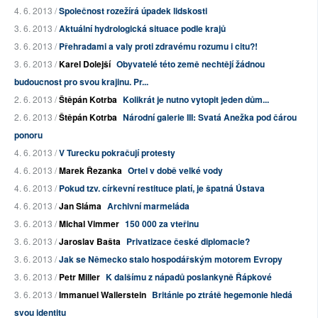
4. 6. 2013 /
Společnost rozežírá úpadek lidskosti
3. 6. 2013 /
Aktuální hydrologická situace podle krajů
3. 6. 2013 /
Přehradami a valy proti zdravému rozumu i citu?!
3. 6. 2013 /
Karel Dolejší
Obyvatelé této země nechtějí žádnou
budoucnost pro svou krajinu. Pr...
2. 6. 2013 /
Štěpán Kotrba
Kolikrát je nutno vytopit jeden dům...
2. 6. 2013 /
Štěpán Kotrba
Národní galerie III: Svatá Anežka pod čárou
ponoru
4. 6. 2013 /
V Turecku pokračují protesty
4. 6. 2013 /
Marek Řezanka
Ortel v době velké vody
4. 6. 2013 /
Pokud tzv. církevní restituce platí, je špatná Ústava
4. 6. 2013 /
Jan Sláma
Archivní marmeláda
3. 6. 2013 /
Michal Vimmer
150 000 za vteřinu
3. 6. 2013 /
Jaroslav Bašta
Privatizace české diplomacie?
3. 6. 2013 /
Jak se Německo stalo hospodářským motorem Evropy
3. 6. 2013 /
Petr Miller
K dalšímu z nápadů poslankyně Řápkové
3. 6. 2013 /
Immanuel Wallerstein
Británie po ztrátě hegemonie hledá
svou identitu