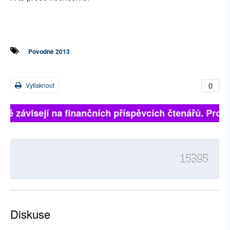
Povodně 2013
0
Vytisknout
lně závisejí na finančních příspěvcích čtenářů. Prosí
15395
Diskuse