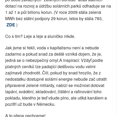
dotací na rozvoj a údržbu solárních parků odhaduje se na
1 až 1 a půl bilionu korun. (V roce 2009 stála zelená
MWh bez státní podpory 29 korun, letos by stála 783,
ZDE
)
Co s tím? Leje a leje a sluníčko nikde.
Jak jsme si řekli, voda v kapitalismu není a nebude
zadarmo a pokud snad za deště vzniká dojem, že je,
jedná se o nebezpečný omyl.A inspiraci: Vždyť podle
platných ceníků lze padající dešťovou vodu velmi
zajímavě zhodnotit. Čili, pokud by snad hrozilo, že z
nedostatku dostupné solární energie nebude zač utratit
připravené zelené miliardy, nabízí se možnost dotovat
lapání, svádění, skladování, čištění a rafinování toho
pokladu, kterého je teď všude plno, ale utíká kanálem a
pozítří už bude v Německu.
A to přece nechceme!