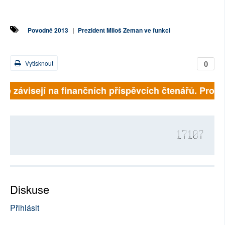
Povodně 2013
|
Prezident Miloš Zeman ve funkci
0
Vytisknout
lně závisejí na finančních příspěvcích čtenářů. Prosím
17107
Diskuse
Přihlásit