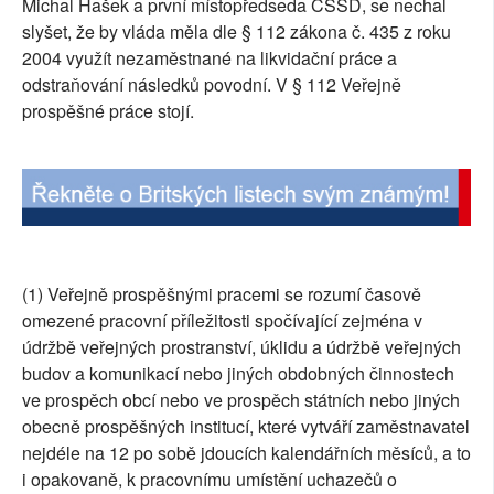
Michal Hašek a první místopředseda ČSSD, se nechal
SOCIÁLNÍ SÍTĚ
slyšet, že by vláda měla dle § 112 zákona č. 435 z roku
2004 využít nezaměstnané na likvidační práce a
RUBRIKY
odstraňování následků povodní. V § 112 Veřejně
prospěšné práce stojí.
PLNÁ VERZE STRÁNEK
(1) Veřejně prospěšnými pracemi se rozumí časově
omezené pracovní příležitosti spočívající zejména v
údržbě veřejných prostranství, úklidu a údržbě veřejných
budov a komunikací nebo jiných obdobných činnostech
ve prospěch obcí nebo ve prospěch státních nebo jiných
obecně prospěšných institucí, které vytváří zaměstnavatel
nejdéle na 12 po sobě jdoucích kalendářních měsíců, a to
i opakovaně, k pracovnímu umístění uchazečů o