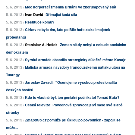
5. 6. 2013 /
Moc korporací změnila Británii ve zkorumpovaný stát
5. 6. 2013 /
Ivan David
Dřímající šedá síla
5. 6. 2013 /
Restituce komu?
5. 6. 2013 /
Církev nebyla tím, kdo po Bílé hoře získal majetek
protestantů
5. 6. 2013 /
Stanislav A. Hošek
Zeman nikdy nebyl a nebude sociálním
demokratem
5. 6. 2013 /
Syrská armáda obsadila strategicky důležité město Kusajr
5. 6. 2013 /
Maliská armáda navzdory francouzskému nátlaku útočí na
Tuaregy
5. 6. 2013 /
Jaroslav Zavadil: "Oceňujeme vysokou profesionalitu
českých hasičů...
5. 6. 2013 /
Kdo to vlastně byl, ten geniální podnikatel Tomáš Baťa?
5. 6. 2013 /
Česká televize: Povodňové zpravodajství mělo své slabé
stránky
5. 6. 2013 /
pomůže při úklidu po povodních - zapojit se
ZmapujTo.cz
může...
5. 6. 2013 /