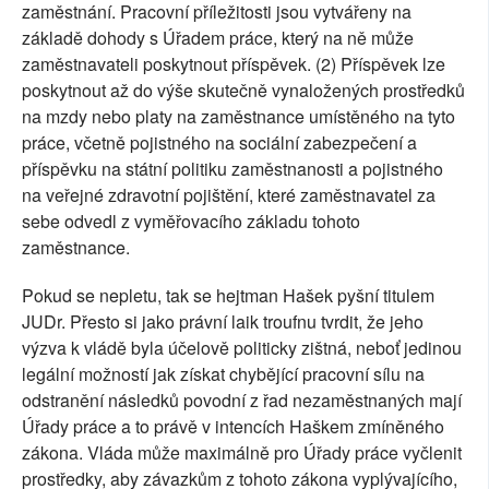
zaměstnání. Pracovní příležitosti jsou vytvářeny na
základě dohody s Úřadem práce, který na ně může
zaměstnavateli poskytnout příspěvek. (2) Příspěvek lze
poskytnout až do výše skutečně vynaložených prostředků
na mzdy nebo platy na zaměstnance umístěného na tyto
práce, včetně pojistného na sociální zabezpečení a
příspěvku na státní politiku zaměstnanosti a pojistného
na veřejné zdravotní pojištění, které zaměstnavatel za
sebe odvedl z vyměřovacího základu tohoto
zaměstnance.
Pokud se nepletu, tak se hejtman Hašek pyšní titulem
JUDr. Přesto si jako právní laik troufnu tvrdit, že jeho
výzva k vládě byla účelově politicky zištná, neboť jedinou
legální možností jak získat chybějící pracovní sílu na
odstranění následků povodní z řad nezaměstnaných mají
Úřady práce a to právě v intencích Haškem zmíněného
zákona. Vláda může maximálně pro Úřady práce vyčlenit
prostředky, aby závazkům z tohoto zákona vyplývajícího,