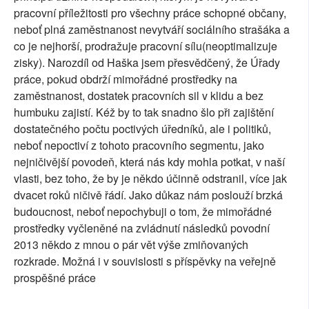
pracovní příležitosti pro všechny práce schopné občany,
neboť plná zaměstnanost nevytváří sociálního strašáka a
co je nejhorší, prodražuje pracovní sílu(neoptimalizuje
zisky). Narozdíl od Haška jsem přesvědčený, že Úřady
práce, pokud obdrží mimořádné prostředky na
zaměstnanost, dostatek pracovních sil v klidu a bez
humbuku zajistí. Kéž by to tak snadno šlo při zajištění
dostatečného počtu poctivých úředníků, ale i politiků,
neboť nepoctiví z tohoto pracovního segmentu, jako
nejničivější povodeň, která nás kdy mohla potkat, v naší
vlasti, bez toho, že by je někdo účinně odstranil, více jak
dvacet roků ničivě řádí. Jako důkaz nám poslouží brzká
budoucnost, neboť nepochybuji o tom, že mimořádné
prostředky vyčleněné na zvládnutí následků povodní
2013 někdo z mnou o pár vět výše zmiňovaných
rozkrade. Možná i v souvislosti s příspěvky na veřejně
prospěšné práce