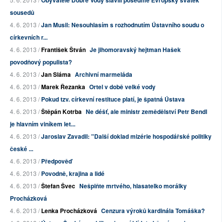
Obyvatelé Dobré Vody slavili posedmé Evropský svátek
sousedů
4. 6. 2013 /
Jan Musil: Nesouhlasím s rozhodnutím Ústavního soudu o
církevních r...
4. 6. 2013 /
František Štván
Je jihomoravský hejtman Hašek
povodňový populista?
4. 6. 2013 /
Jan Sláma
Archivní marmeláda
4. 6. 2013 /
Marek Řezanka
Ortel v době velké vody
4. 6. 2013 /
Pokud tzv. církevní restituce platí, je špatná Ústava
4. 6. 2013 /
Štěpán Kotrba
Ne déšť, ale ministr zemědělství Petr Bendl
je hlavním viníkem let...
4. 6. 2013 /
Jaroslav Zavadil: "Další doklad mizérie hospodářské politiky
české ...
4. 6. 2013 /
Předpověď
4. 6. 2013 /
Povodně, krajina a lidé
4. 6. 2013 /
Štefan Švec
Nešpiňte mrtvého, hlasatelko morálky
Procházková
4. 6. 2013 /
Lenka Procházková
Cenzura výroků kardinála Tomáška?