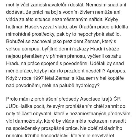
mohly vůči zaměstnavatelům dostát. Nemusím snad ani
dodávat, že práci na boj s vodním živlem nemůže ani
vláda za této situace nezaměstnaným nařídit. Kdyby
hejtman Hašek vyzval vládu, aby Úřadům práce přidělila
mimořádné prostředky, pak by to nepochybně stačilo.
Bohužel se zachoval jako prezident Zeman, který s
velkou pompou, byť jiné denní rozkazy Hradní stráže
nejsou přenášeny v přímém přenosu, vyčlenil ostrahu
Hradu na práce spojené s povodněmi. Udělali by snad
méně práce, kdyby nám to prezident nesdělil? Apropos.
Když v roce 1997 létal Zeman s Klausem v helikoptéře
nad povodněmi, měli na palubě hydrology?
Proto mám z prohlášení předsedy Asociace krajů ČR
JUDr.Haška pocit, že svým prohlášením chtěl zahrát do
noty té části obyvatel, která v nezaměstnaných především
vidí darmožrouty, které by vláda měla rozkazem nasadit
na společensky prospěšné práce. Ne oběť základního
principu tržního hospodářství, kterým je nevytvářet