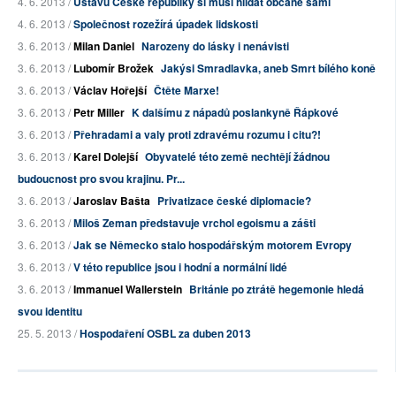
4. 6. 2013 /
Ústavu České republiky si musí hlídat občané sami
4. 6. 2013 /
Společnost rozežírá úpadek lidskosti
3. 6. 2013 /
Milan Daniel
Narozeny do lásky i nenávisti
3. 6. 2013 /
Lubomír Brožek
Jakýsi Smradlavka, aneb Smrt bílého koně
3. 6. 2013 /
Václav Hořejší
Čtěte Marxe!
3. 6. 2013 /
Petr Miller
K dalšímu z nápadů poslankyně Řápkové
3. 6. 2013 /
Přehradami a valy proti zdravému rozumu i citu?!
3. 6. 2013 /
Karel Dolejší
Obyvatelé této země nechtějí žádnou
budoucnost pro svou krajinu. Pr...
3. 6. 2013 /
Jaroslav Bašta
Privatizace české diplomacie?
3. 6. 2013 /
Miloš Zeman představuje vrchol egoismu a zášti
3. 6. 2013 /
Jak se Německo stalo hospodářským motorem Evropy
3. 6. 2013 /
V této republice jsou i hodní a normální lidé
3. 6. 2013 /
Immanuel Wallerstein
Británie po ztrátě hegemonie hledá
svou identitu
25. 5. 2013 /
Hospodaření OSBL za duben 2013