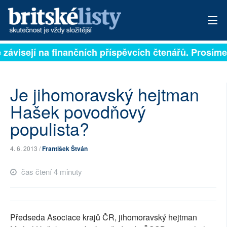
 závisejí na finančních příspěvcích čtenářů. Prosíme,
PŘIHLÁSIT
AKTUÁLNÍ VYDÁNÍ
Je jihomoravský hejtman
ARCHIV
Hašek povodňový
populista?
ROZHOVORY
TÉMATA
4. 6. 2013 /
František Štván
NEJČTENĚJŠÍ ZA 7 DNÍ
čas čtení 4 minuty
AUTOŘI
PŘÍSPĚVKY NA PROVOZ
Předseda Asociace krajů ČR, jihomoravský hejtman