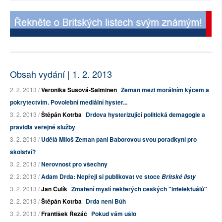
Obsah vydání | 1. 2. 2013
2. 2. 2013 /
Veronika Sušová-Salminen
Zeman mezi morálním kýčem a
pokrytectvím. Povolební mediální hyster...
3. 2. 2013 /
Štěpán Kotrba
Drdova hysterizující politická demagogie a
pravidla veřejné služby
3. 2. 2013 /
Udělá Miloš Zeman paní Baborovou svou poradkyní pro
školství?
3. 2. 2013 /
Nerovnost pro všechny
2. 2. 2013 /
Adam Drda: Nepřeji si publikovat ve stoce
Britské listy
3. 2. 2013 /
Jan Čulík
Zmatení myslí některých českých "intelektuálů"
2. 2. 2013 /
Štěpán Kotrba
Drda není Bůh
3. 2. 2013 /
František Řezáč
Pokud vám ušlo