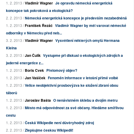
1. 2. 2013 /
Vladimír Wagner
Je opravdu německá energetická
koncepce tak pokroková a ekologická?
2. 2. 2013 /
Německá energetická koncepce je především nezabedněná
1. 2. 2013 /
František Řezáč
Vladimír Wagner by měl varovat německé
odborníky v Německu před neb...
3. 2. 2013 /
Vladimír Wagner
Vysvětlení některých omylů Hermana
Kleina
3. 2. 2013 /
Jan Čulík
Vystupme při diskusi o ekologických zdrojích a
jaderné energetice z...
1. 2. 2013 /
Boris Cvek
Přelomový objev?
1. 2. 2013 /
Jan Vašíček
Fenomén informace v letošní přímé volbě
1. 2. 2013 /
Velice neobjektivní prosbovýzva ke složení zbraní obou
táborů
1. 2. 2013 /
Jaroslav Bašta
O nenávistném šklebu a dvojím metru
1. 2. 2013 /
Město má odpovědnost za své občany. Hledáme smířlivou
cestu
1. 2. 2013 /
Česká Wikipedie není důvěryhodný zdroj
2. 2. 2013 /
Zlepšujme českou Wikipedii!