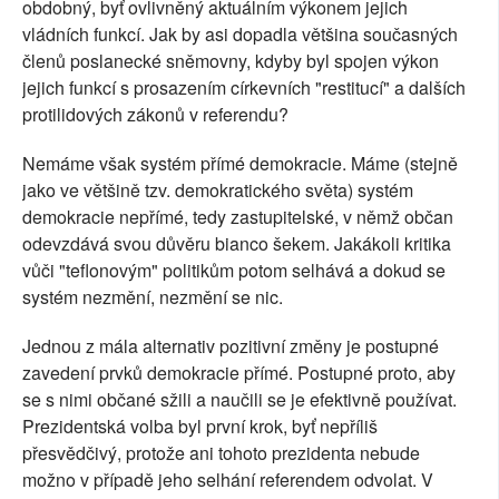
obdobný, byť ovlivněný aktuálním výkonem jejich
vládních funkcí. Jak by asi dopadla většina současných
členů poslanecké sněmovny, kdyby byl spojen výkon
jejich funkcí s prosazením církevních "restitucí" a dalších
protilidových zákonů v referendu?
Nemáme však systém přímé demokracie. Máme (stejně
jako ve většině tzv. demokratického světa) systém
demokracie nepřímé, tedy zastupitelské, v němž občan
odevzdává svou důvěru bianco šekem. Jakákoli kritika
vůči "teflonovým" politikům potom selhává a dokud se
systém nezmění, nezmění se nic.
Jednou z mála alternativ pozitivní změny je postupné
zavedení prvků demokracie přímé. Postupné proto, aby
se s nimi občané sžili a naučili se je efektivně používat.
Prezidentská volba byl první krok, byť nepříliš
přesvědčivý, protože ani tohoto prezidenta nebude
možno v případě jeho selhání referendem odvolat. V