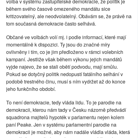
volba v systému zastupitelské demokracie, že politik je
SOCIÁLNÍ SÍTĚ
během svého časově omezeného mandátu sice
kritizovatelný, ale neodvolatelný. Obávám se, že právě na
RUBRIKY
tom současná demokracie často selhává.
PLNÁ VERZE STRÁNEK
Občané ve volbách volí mj. i podle informací, které mají
momentálně k dispozici. Ty jsou do značné míry
ovlivněny i tím, co je jim předloženo v rámci volebních
kampaní. Jestliže však během výkonu jejich mandátů
vyjde najevo, že se stali obětí podvodu, mají smůlu.
Pokud se dotyčný politik nedopustí fatálního selhání v
podobě trestného činu, musí s ním vydržet až do konce
jeho funkčního období.
To není demokracie, tedy vláda lidu. To je parodie na
demokracii, kterou nám tady v Česku názorně předvádí
squadrona majitelů hypoték v parlamentu nejen kolem
paní Peake. Jen v systému parlamentní parodie na
demokracii je možné, aby nám nadále vládla vláda, která