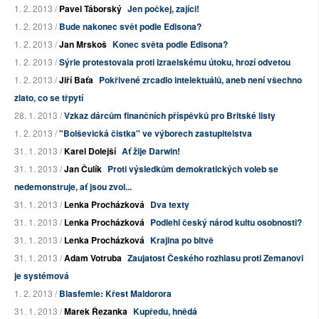
1. 2. 2013 /
Pavel Táborský
Jen počkej, zajíci!
1. 2. 2013 /
Bude nakonec svět podle Edisona?
1. 2. 2013 /
Jan Mrskoš
Konec světa podle Edisona?
1. 2. 2013 /
Sýrie protestovala proti izraelskému útoku, hrozí odvetou
1. 2. 2013 /
Jiří Baťa
Pokřivené zrcadlo intelektuálů, aneb není všechno
zlato, co se třpytí
28. 1. 2013 /
Vzkaz dárcům finančních příspěvků pro Britské listy
1. 2. 2013 /
"Bolševická čistka" ve výborech zastupitelstva
31. 1. 2013 /
Karel Dolejší
Ať žije Darwin!
31. 1. 2013 /
Jan Čulík
Proti výsledkům demokratických voleb se
nedemonstruje, ať jsou zvol...
31. 1. 2013 /
Lenka Procházková
Dva texty
31. 1. 2013 /
Lenka Procházková
Podlehl český národ kultu osobnosti?
31. 1. 2013 /
Lenka Procházková
Krajina po bitvě
31. 1. 2013 /
Adam Votruba
Zaujatost Českého rozhlasu proti Zemanovi
je systémová
1. 2. 2013 /
Blasfemie: Křest Maldorora
31. 1. 2013 /
Marek Řezanka
Kupředu, hnědá