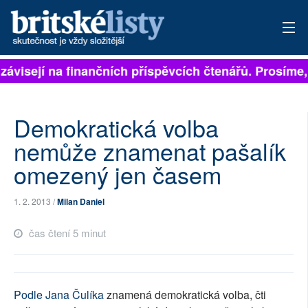
závisejí na finančních příspěvcích čtenářů. Prosíme, 
PŘIHLÁSIT
AKTUÁLNÍ VYDÁNÍ
Demokratická volba
ARCHIV
nemůže znamenat pašalík
omezený jen časem
ROZHOVORY
TÉMATA
1. 2. 2013 /
Milan Daniel
NEJČTENĚJŠÍ ZA 7 DNÍ
čas čtení 5 minut
AUTOŘI
PŘÍSPĚVKY NA PROVOZ
Podle Jana Čulíka
znamená demokratická volba, čti