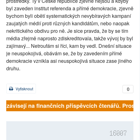
prostředky. Ty v České republice zjevně nejsou a kdyby
byl zaveden institut referenda a přímé demokracie, zjevně
bychom byli obětí systematických nevybíravých kampaní
zaujatých médií proti různých kandidátům, nebo naopak
nekritického obdivu pro ně. Je sice pravda, že by se tím
média zřejmě naprosto zdiskreditovala, takže vývoj by byl
zajímavý... Netroufám si říci, kam by vedl. Dnešní situace
je neuspokojivá, obávám se, že by zavedením přímé
demokracie vznikla asi neuspokojivá situace zase jiného
druhu.
0
Vytisknout
ně závisejí na finančních příspěvcích čtenářů. Prosíme
16007