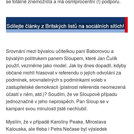
se totálně znemožnila a má osmiprocentní (!) podporu.
Srovnání mezi bývalou učitelkou paní Baborovou a
bývalým politrukem panem Sloupem, které Jan Čulík
použil, vezměme jako model. Jak by dnes dopadli, kdyby
občané mohli hlasovat v referendu o jejich odvolání za
podmínek, srovnatelných s podmínkami voleb v
zastupitelské demokracii (platnost referenda neomezená
účastí v něm, atd.)? Soudím, že ve Sloupově případu
jednoznačně v jeho neprospěch. Pan Sloup se v
kampani svou minulostí jistě nechlubil.
Myslím, že v případě Karolíny Peake, Miroslava
Kalouska, ale třeba i Petra Nečase byl výsledek