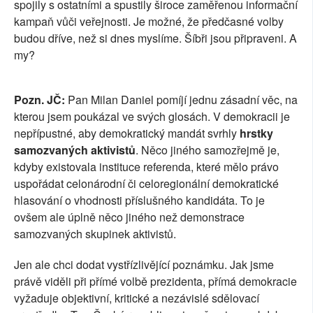
spojily s ostatními a spustily široce zaměřenou informační
kampaň vůči veřejnosti. Je možné, že předčasné volby
budou dříve, než si dnes myslíme. Šíbři jsou připraveni. A
my?
Pozn. JČ:
Pan Milan Daniel pomíjí jednu zásadní věc, na
kterou jsem poukázal ve svých glosách. V demokracii je
nepřípustné, aby demokratický mandát svrhly
hrstky
samozvaných aktivistů
. Něco jiného samozřejmě je,
kdyby existovala instituce referenda, které mělo právo
uspořádat celonárodní či celoregionální demokratické
hlasování o vhodnosti příslušného kandidáta. To je
ovšem ale úplně něco jiného než demonstrace
samozvaných skupinek aktivistů.
Jen ale chci dodat vystřízlivějící poznámku. Jak jsme
právě viděli při přímé volbě prezidenta, přímá demokracie
vyžaduje objektivní, kritické a nezávislé sdělovací