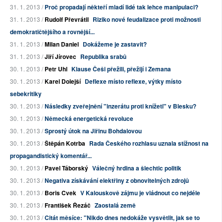
31. 1. 2013 /
Proč propadají někteří mladí lidé tak lehce manipulaci?
31. 1. 2013 /
Rudolf Převrátil
Riziko nové feudalizace proti možnosti
demokratičtějšího a rovnější...
31. 1. 2013 /
Milan Daniel
Dokážeme je zastavit?
31. 1. 2013 /
Jiří Jírovec
Republika srabů
30. 1. 2013 /
Petr Uhl
Klause Češi přežili, přežijí i Zemana
30. 1. 2013 /
Karel Dolejší
Deflexe místo reflexe, výtky místo
sebekritiky
30. 1. 2013 /
Následky zveřejnění "inzerátu proti knížeti" v Blesku?
30. 1. 2013 /
Německá energetická revoluce
30. 1. 2013 /
Sprostý útok na Jiřinu Bohdalovou
30. 1. 2013 /
Štěpán Kotrba
Rada Českého rozhlasu uznala stížnost na
propagandistický komentář...
30. 1. 2013 /
Pavel Táborský
Válečný hrdina a šlechtic politik
30. 1. 2013 /
Negativa získávání elektřiny z obnovitelných zdrojů
30. 1. 2013 /
Boris Cvek
V Kalouskově zájmu je vládnout co nejdéle
30. 1. 2013 /
František Řezáč
Zaostalá země
30. 1. 2013 /
Citát měsíce: "Nikdo dnes nedokáže vysvětlit, jak se to