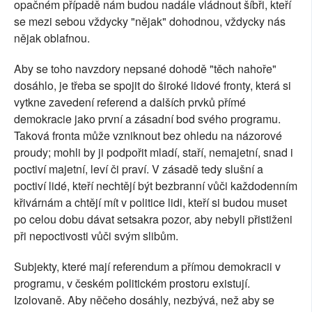
opačném případě nám budou nadále vládnout šíbři, kteří
se mezi sebou vždycky "nějak" dohodnou, vždycky nás
nějak oblafnou.
Aby se toho navzdory nepsané dohodě "těch nahoře"
dosáhlo, je třeba se spojit do široké lidové fronty, která si
vytkne zavedení referend a dalších prvků přímé
demokracie jako první a zásadní bod svého programu.
Taková fronta může vzniknout bez ohledu na názorové
proudy; mohli by ji podpořit mladí, staří, nemajetní, snad i
poctiví majetní, leví či praví. V zásadě tedy slušní a
poctiví lidé, kteří nechtějí být bezbranní vůči každodenním
křivárnám a chtějí mít v politice lidi, kteří si budou muset
po celou dobu dávat setsakra pozor, aby nebyli přistiženi
při nepoctivosti vůči svým slibům.
Subjekty, které mají referendum a přímou demokracii v
programu, v českém politickém prostoru existují.
Izolovaně. Aby něčeho dosáhly, nezbývá, než aby se