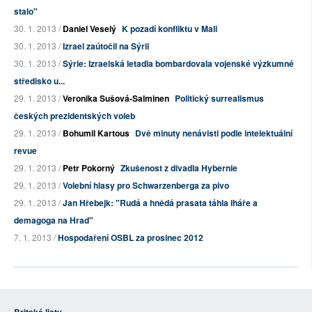
stalo"
30. 1. 2013 /
Daniel Veselý
K pozadí konfliktu v Mali
30. 1. 2013 /
Izrael zaútočil na Sýrii
30. 1. 2013 /
Sýrie: Izraelská letadla bombardovala vojenské výzkumné
středisko u...
29. 1. 2013 /
Veronika Sušová-Salminen
Politický surrealismus
českých prezidentských voleb
29. 1. 2013 /
Bohumil Kartous
Dvě minuty nenávisti podle intelektuální
revue
29. 1. 2013 /
Petr Pokorný
Zkušenost z divadla Hybernie
29. 1. 2013 /
Volební hlasy pro Schwarzenberga za pivo
29. 1. 2013 /
Jan Hřebejk: "Rudá a hnědá prasata táhla lháře a
demagoga na Hrad"
7. 1. 2013 /
Hospodaření OSBL za prosinec 2012