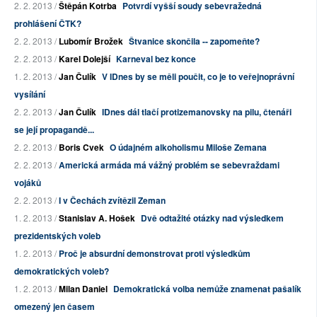
2. 2. 2013 /
Štěpán Kotrba
Potvrdí vyšší soudy sebevražedná
prohlášení ČTK?
2. 2. 2013 /
Lubomír Brožek
Štvanice skončila -- zapomeňte?
2. 2. 2013 /
Karel Dolejší
Karneval bez konce
1. 2. 2013 /
Jan Čulík
V IDnes by se měli poučit, co je to veřejnoprávní
vysílání
2. 2. 2013 /
Jan Čulík
IDnes dál tlačí protizemanovsky na pilu, čtenáři
se její propagandě...
2. 2. 2013 /
Boris Cvek
O údajném alkoholismu Miloše Zemana
2. 2. 2013 /
Americká armáda má vážný problém se sebevraždami
vojáků
2. 2. 2013 /
I v Čechách zvítězil Zeman
1. 2. 2013 /
Stanislav A. Hošek
Dvě odtažité otázky nad výsledkem
prezidentských voleb
1. 2. 2013 /
Proč je absurdní demonstrovat proti výsledkům
demokratických voleb?
1. 2. 2013 /
Milan Daniel
Demokratická volba nemůže znamenat pašalík
omezený jen časem