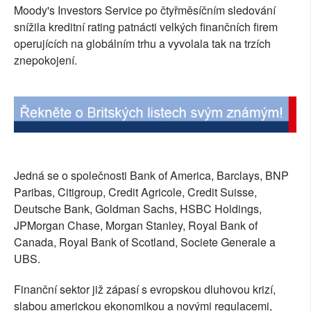
Moody's Investors Service po čtyřměsíčním sledování
SOCIÁLNÍ SÍTĚ
snížila kreditní rating patnácti velkých finančních firem
operujících na globálním trhu a vyvolala tak na trzích
RUBRIKY
znepokojení.
PLNÁ VERZE STRÁNEK
Jedná se o společnosti Bank of America, Barclays, BNP
Paribas, Citigroup, Credit Agricole, Credit Suisse,
Deutsche Bank, Goldman Sachs, HSBC Holdings,
JPMorgan Chase, Morgan Stanley, Royal Bank of
Canada, Royal Bank of Scotland, Societe Generale a
UBS.
Finanční sektor již zápasí s evropskou dluhovou krizí,
slabou americkou ekonomikou a novými regulacemi,