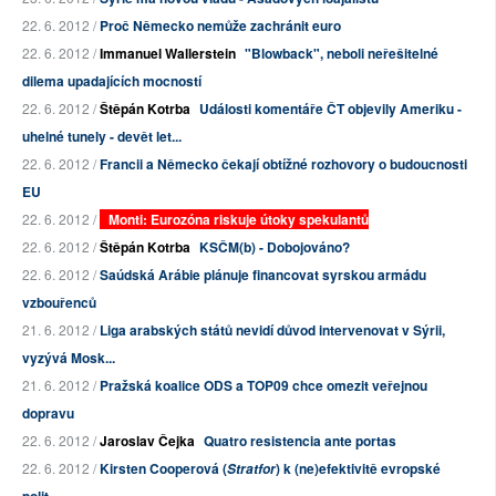
22. 6. 2012 /
Proč Německo nemůže zachránit euro
22. 6. 2012 /
Immanuel Wallerstein
"Blowback", neboli neřešitelné
dilema upadajících mocností
22. 6. 2012 /
Štěpán Kotrba
Události komentáře ČT objevily Ameriku -
uhelné tunely - devět let...
22. 6. 2012 /
Francii a Německo čekají obtížné rozhovory o budoucnosti
EU
22. 6. 2012 /
Monti: Eurozóna riskuje útoky spekulantů
22. 6. 2012 /
Štěpán Kotrba
KSČM(b) - Dobojováno?
22. 6. 2012 /
Saúdská Arábie plánuje financovat syrskou armádu
vzbouřenců
21. 6. 2012 /
Liga arabských států nevidí důvod intervenovat v Sýrii,
vyzývá Mosk...
21. 6. 2012 /
Pražská koalice ODS a TOP09 chce omezit veřejnou
dopravu
22. 6. 2012 /
Jaroslav Čejka
Quatro resistencia ante portas
22. 6. 2012 /
Kirsten Cooperová (
) k (ne)efektivitě evropské
Stratfor