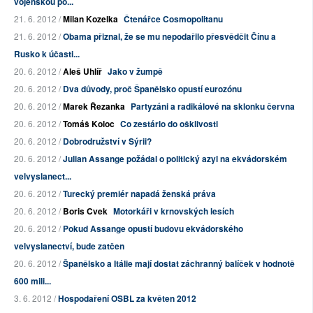
vojenskou po...
21. 6. 2012 /
Milan Kozelka
Čtenářce Cosmopolitanu
21. 6. 2012 /
Obama přiznal, že se mu nepodařilo přesvědčit Čínu a
Rusko k účasti...
20. 6. 2012 /
Aleš Uhlíř
Jako v žumpě
20. 6. 2012 /
Dva důvody, proč Španělsko opustí eurozónu
20. 6. 2012 /
Marek Řezanka
Partyzáni a radikálové na sklonku června
20. 6. 2012 /
Tomáš Koloc
Co zestárlo do ošklivosti
20. 6. 2012 /
Dobrodružství v Sýrii?
20. 6. 2012 /
Julian Assange požádal o politický azyl na ekvádorském
velvyslanect...
20. 6. 2012 /
Turecký premiér napadá ženská práva
20. 6. 2012 /
Boris Cvek
Motorkáři v krnovských lesích
20. 6. 2012 /
Pokud Assange opustí budovu ekvádorského
velvyslanectví, bude zatčen
20. 6. 2012 /
Španělsko a Itálie mají dostat záchranný balíček v hodnotě
600 mili...
3. 6. 2012 /
Hospodaření OSBL za květen 2012