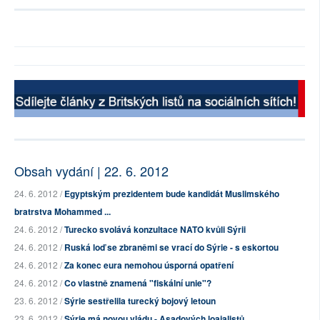
Obsah vydání | 22. 6. 2012
24. 6. 2012 /
Egyptským prezidentem bude kandidát Muslimského
bratrstva Mohammed ...
24. 6. 2012 /
Turecko svolává konzultace NATO kvůli Sýrii
24. 6. 2012 /
Ruská loď se zbraněmi se vrací do Sýrie - s eskortou
24. 6. 2012 /
Za konec eura nemohou úsporná opatření
24. 6. 2012 /
Co vlastně znamená "fiskální unie"?
23. 6. 2012 /
Sýrie sestřelila turecký bojový letoun
23. 6. 2012 /
Sýrie má novou vládu - Asadových loajalistů