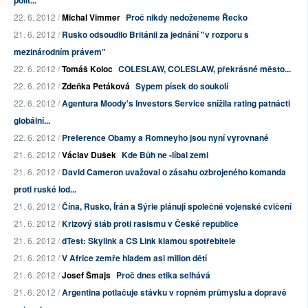
polit...
22. 6. 2012 /
Michal Vimmer
Proč nikdy nedoženeme Řecko
21. 6. 2012 /
Rusko odsoudilo Británii za jednání "v rozporu s
mezinárodním právem"
22. 6. 2012 /
Tomáš Koloc
COLESLAW, COLESLAW, překrásné město...
22. 6. 2012 /
Zdeňka Petáková
Sypem písek do soukolí
22. 6. 2012 /
Agentura Moody's Investors Service snížila rating patnácti
globální...
22. 6. 2012 /
Preference Obamy a Romneyho jsou nyní vyrovnané
21. 6. 2012 /
Václav Dušek
Kde Bůh ne -líbal zemi
21. 6. 2012 /
David Cameron uvažoval o zásahu ozbrojeného komanda
proti ruské lod...
21. 6. 2012 /
Čína, Rusko, Írán a Sýrie plánují společné vojenské cvičení
21. 6. 2012 /
Krizový štáb proti rasismu v České republice
21. 6. 2012 /
dTest: Skylink a CS Link klamou spotřebitele
21. 6. 2012 /
V Africe zemře hladem asi milion dětí
21. 6. 2012 /
Josef Šmajs
Proč dnes etika selhává
21. 6. 2012 /
Argentina potlačuje stávku v ropném průmyslu a dopravě