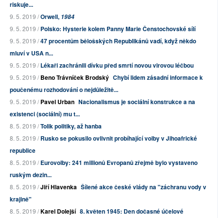
riskuje...
9. 5. 2019 /
Orwell,
1984
9. 5. 2019 /
Polsko: Hysterie kolem Panny Marie Čenstochovské sílí
9. 5. 2019 /
47 procentům bělošských Republikánů vadí, když někdo
mluví v USA n...
9. 5. 2019 /
Lékaři zachránili dívku před smrtí novou virovou léčbou
9. 5. 2019 /
Beno Trávníček Brodský
Chybí lidem zásadní informace k
poučenému rozhodování o nejdůležitě...
9. 5. 2019 /
Pavel Urban
Nacionalismus je sociální konstrukce a na
existenci (sociální) mu t...
8. 5. 2019 /
Tolik politiky, až hanba
8. 5. 2019 /
Rusko se pokusilo ovlivnit probíhající volby v Jihoafrické
republice
8. 5. 2019 /
Eurovolby: 241 millionů Evropanů zřejmě bylo vystaveno
ruským dezin...
8. 5. 2019 /
Jiří Hlavenka
Šílené akce české vlády na "záchranu vody v
krajině"
8. 5. 2019 /
Karel Dolejší
8. květen 1945: Den dočasné účelové