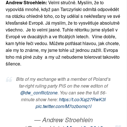
Andrew Stroehlein:
Velmi stručně. Myslím, že to
vypovídá mnohé, když pan Tarczyński odmítá odpovědět
na otázku ohledně toho, co by udělal s nekřesťany ve své
křesťanské Evropě. Já myslím, že to vysvětluje absolutně
všechno. Je to velmi jasné. Tuhle rétoriku jsme slyšeli v
Evropě ve dvacátých a ve třicátých letech. Víme dobře,
kam tyhle řeči vedou. Můžete potřásat hlavou, jak chcete,
ale my to známe, my jsme tohle už jednou zažili. Evropa
toho má plné zuby a my už nebudeme tolerovat takovéto
šílence.
Bits of my exchange with a member of Poland’s
far-right ruling party PiS on the new editon of
@dw_conflictzone
. You can see the full 56-
minute show here:
https://t.co/Xaj27RwK3l
pic.twitter.com/M7ozbomq1I
— Andrew Stroehlein