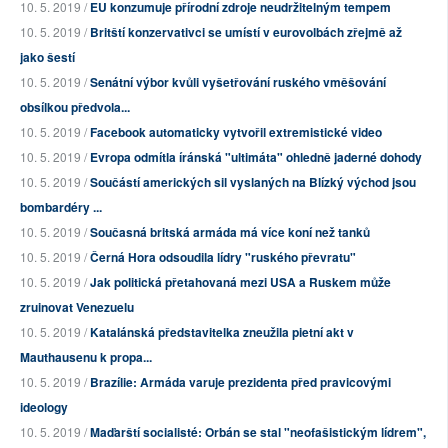
10. 5. 2019 /
EU konzumuje přírodní zdroje neudržitelným tempem
10. 5. 2019 /
Britští konzervativci se umístí v eurovolbách zřejmě až
jako šestí
10. 5. 2019 /
Senátní výbor kvůli vyšetřování ruského vměšování
obsílkou předvola...
10. 5. 2019 /
Facebook automaticky vytvořil extremistické video
10. 5. 2019 /
Evropa odmítla íránská "ultimáta" ohledně jaderné dohody
10. 5. 2019 /
Součástí amerických sil vyslaných na Blízký východ jsou
bombardéry ...
10. 5. 2019 /
Současná britská armáda má více koní než tanků
10. 5. 2019 /
Černá Hora odsoudila lídry "ruského převratu"
10. 5. 2019 /
Jak politická přetahovaná mezi USA a Ruskem může
zruinovat Venezuelu
10. 5. 2019 /
Katalánská představitelka zneužila pietní akt v
Mauthausenu k propa...
10. 5. 2019 /
Brazílie: Armáda varuje prezidenta před pravicovými
ideology
10. 5. 2019 /
Maďarští socialisté: Orbán se stal "neofašistickým lídrem",