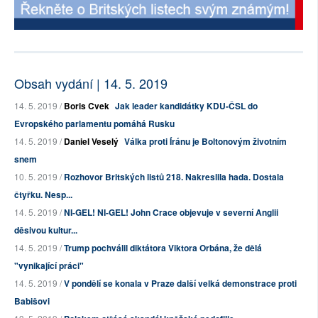
Obsah vydání | 14. 5. 2019
14. 5. 2019 /
Boris Cvek
Jak leader kandidátky KDU-ČSL do
Evropského parlamentu pomáhá Rusku
14. 5. 2019 /
Daniel Veselý
Válka proti Íránu je Boltonovým životním
snem
10. 5. 2019 /
Rozhovor Britských listů 218. Nakreslila hada. Dostala
čtyřku. Nesp...
14. 5. 2019 /
NI-GEL! NI-GEL! John Crace objevuje v severní Anglii
děsivou kultur...
14. 5. 2019 /
Trump pochválil diktátora Viktora Orbána, že dělá
"vynikající práci"
14. 5. 2019 /
V pondělí se konala v Praze další velká demonstrace proti
Babišovi