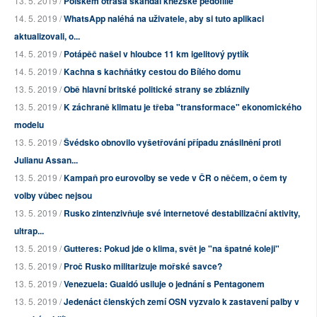
13. 5. 2019 /
Polskem otřásá skandál kněžské pedofilie
14. 5. 2019 /
WhatsApp naléhá na uživatele, aby si tuto aplikaci
aktualizovali, o...
14. 5. 2019 /
Potápěč našel v hloubce 11 km igelitový pytlík
14. 5. 2019 /
Kachna s kachňátky cestou do Bílého domu
13. 5. 2019 /
Obě hlavní britské politické strany se zbláznily
13. 5. 2019 /
K záchraně klimatu je třeba "transformace" ekonomického
modelu
13. 5. 2019 /
Švédsko obnovilo vyšetřování případu znásilnění proti
Julianu Assan...
13. 5. 2019 /
Kampaň pro eurovolby se vede v ČR o něčem, o čem ty
volby vůbec nejsou
13. 5. 2019 /
Rusko zintenzivňuje své internetové destabilizační aktivity,
ultrap...
13. 5. 2019 /
Gutteres: Pokud jde o klima, svět je "na špatné koleji"
13. 5. 2019 /
Proč Rusko militarizuje mořské savce?
13. 5. 2019 /
Venezuela: Guaidó usiluje o jednání s Pentagonem
13. 5. 2019 /
Jedenáct členských zemí OSN vyzvalo k zastavení palby v