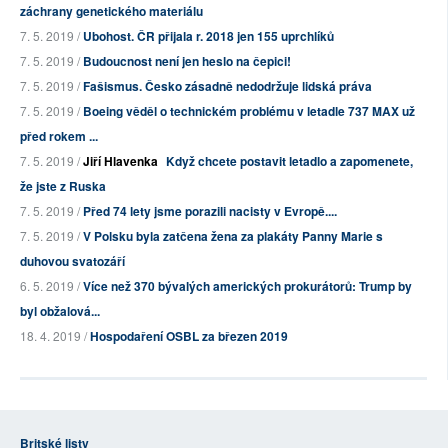
záchrany genetického materiálu
7. 5. 2019 /
Ubohost. ČR přijala r. 2018 jen 155 uprchlíků
7. 5. 2019 /
Budoucnost není jen heslo na čepici!
7. 5. 2019 /
Fašismus. Česko zásadně nedodržuje lidská práva
7. 5. 2019 /
Boeing věděl o technickém problému v letadle 737 MAX už
před rokem ...
7. 5. 2019 /
Jiří Hlavenka
Když chcete postavit letadlo a zapomenete,
že jste z Ruska
7. 5. 2019 /
Před 74 lety jsme porazili nacisty v Evropě....
7. 5. 2019 /
V Polsku byla zatčena žena za plakáty Panny Marie s
duhovou svatozáří
6. 5. 2019 /
Více než 370 bývalých amerických prokurátorů: Trump by
byl obžalová...
18. 4. 2019 /
Hospodaření OSBL za březen 2019
Britské listy