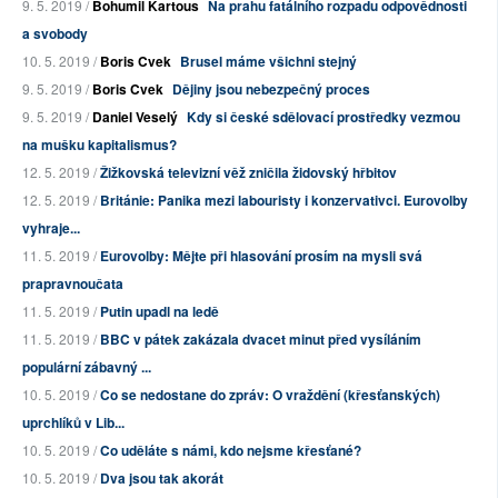
9. 5. 2019 /
Bohumil Kartous
Na prahu fatálního rozpadu odpovědnosti
a svobody
10. 5. 2019 /
Boris Cvek
Brusel máme všichni stejný
9. 5. 2019 /
Boris Cvek
Dějiny jsou nebezpečný proces
9. 5. 2019 /
Daniel Veselý
Kdy si české sdělovací prostředky vezmou
na mušku kapitalismus?
12. 5. 2019 /
Žižkovská televizní věž zničila židovský hřbitov
12. 5. 2019 /
Británie: Panika mezi labouristy i konzervativci. Eurovolby
vyhraje...
11. 5. 2019 /
Eurovolby: Mějte při hlasování prosím na mysli svá
prapravnoučata
11. 5. 2019 /
Putin upadl na ledě
11. 5. 2019 /
BBC v pátek zakázala dvacet minut před vysíláním
populární zábavný ...
10. 5. 2019 /
Co se nedostane do zpráv: O vraždění (křesťanských)
uprchlíků v Lib...
10. 5. 2019 /
Co uděláte s námi, kdo nejsme křesťané?
10. 5. 2019 /
Dva jsou tak akorát