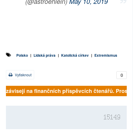
(@astroehlein)
May 10, 2019
Polsko
|
Lidská práva
|
Katolická církev
|
Extremismus
0
Vytisknout
ně závisejí na finančních příspěvcích čtenářů. Prosíme
15149