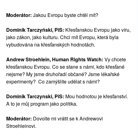
SOCIÁLNÍ SÍTĚ
Moderátor:
Jakou Evropu byste chtěl mít?
RUBRIKY
Dominik Tarczyński, PiS:
Křesťanskou Evropu jako víru,
PLNÁ VERZE STRÁNEK
jako zákon, jako kulturu. Chci mít Evropu, která byla
vybudována na křesťanských hodnotách.
Andrew Stroehlein, Human Rights Watch:
Vy chcete
křesťanskou Evropu. Co se stane s námi, kdo křesťané
nejsme? My jsme druhořadí občané? Jsme lékařské
experimenty? Co zamýšlíte udělat s námi?
Dominik Tarczynski, PiS:
Mou hodnotou je křesťanství.
A to je můj program jako politika.
Moderátor:
Dovolte mi vrátit se k Andrewovi
Stroehleinovi.