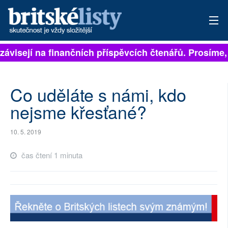
závisejí na finančních příspěvcích čtenářů. Prosíme, 
PŘIHLÁSIT
AKTUÁLNÍ VYDÁNÍ
Co uděláte s námi, kdo
ARCHIV
nejsme křesťané?
ROZHOVORY
10. 5. 2019
TÉMATA
čas čtení 1 minuta
NEJČTENĚJŠÍ ZA 7 DNÍ
AUTOŘI
PŘÍSPĚVKY NA PROVOZ