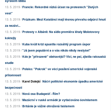
syrském Idlíbu
13. 5. 2019 /
Francie: Rekordně nízká účast na protestech "žlutých
vest"
13. 5. 2019 /
Průzkum: Mezi Katalánci mají těsnou převahu odpůrci hnutí
za nezávi...
13. 5. 2019 /
Protesty v Albánii: Na sídlo premiéra létaly Molotovovy
koktejly
13. 5. 2019 /
Kuba kvůli krizi spustila rozsáhlý program úspor
13. 5. 2019 /
"Já jsem populární a o vás nikdo nikdy neslyšel"
13. 5. 2019 /
Kdo je "přirozeně" obětavější? Vlci, ne psi, zjistila rakouská
studie
13. 5. 2019 /
Polsko: "Pokrok" ve věci posílení americké vojenské
přítomnosti
13. 5. 2019 /
Karel Dolejší
Náčrt politické ekonomie úpadku americké
bezpečnosti
13. 5. 2019 /
Nová osa Budapešť - Řím?
13. 5. 2019 /
Mazáctví v ruské armádě je vytlačováno šovinismem
12. 5. 2019 /
Británie je vážně ohrožená fašismem