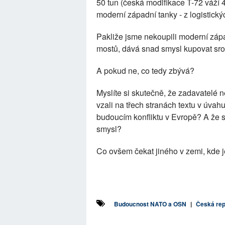
50 tun (česká modifikace T-72 váží
moderní západní tanky - z logistick
Pakliže jsme nekoupili moderní záp
mostů, dává snad smysl kupovat sro
A pokud ne, co tedy zbývá?
Myslíte si skutečně, že zadavatelé 
vzali na třech stranách textu v úva
budoucím konfliktu v Evropě? A že
smysl?
Co ovšem čekat jiného v zemi, kde 
Budoucnost NATO a OSN
|
Česká rep