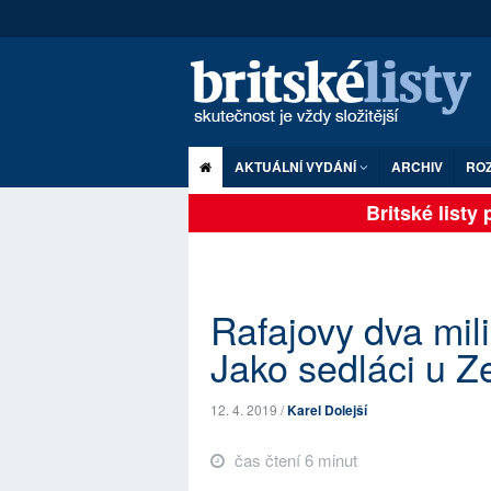
AKTUÁLNÍ VYDÁNÍ
ARCHIV
RO
Britské listy pl
Rafajovy dva mil
Jako sedláci u Z
12. 4. 2019 /
Karel Dolejší
čas čtení 6 minut