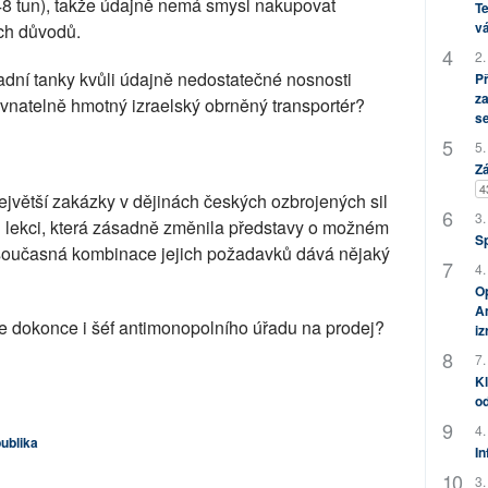
 48 tun), takže údajně nemá smysl nakupovat
Te
vá
ých důvodů.
2.
adní tanky kvůli údajně nedostatečné nosnosti
P
za
vnatelně hmotný izraelský obrněný transportér?
s
5.
Zá
4
největší zakázky v dějinách českých ozbrojených sil
3.
hu lekci, která zásadně změnila představy o možném
S
 současná kombinace jejich požadavků dává nějaký
4.
Op
Am
je dokonce i šéf antimonopolního úřadu na prodej?
i
7.
Kl
od
4.
ublika
In
3.