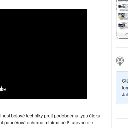
St
for
Ja
olnost bojové techniky proti podobnému typu útoku.
át pancéřová ochrana minimálně 6. úrovně dle