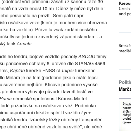
dolnost vůči přímému zásahu z kanónu ráže 30
átů na vzdálenost 10 m). Důležitý může být dále i
ného personálu na přežití. Sem patří např.
sto osádkové věže (která je mnohem více ohrožena
á korba vozidla). Právě tu však zadání českého
čkoliv se jedná o zavedený západní standard - a
uský tank
Armata
.
dního tendru, bojové vozidlo pěchoty
ASCOD
firmy
ku pancéřové ochrany 6. úrovně dle STANAG 4569
tems,
Kaplan
turecké FNSS či
Tulpar
tureckého
to Melara je na tom (podobně jako o málo lepší
Polit
u suverénně nejhůře. Klíčové podmínce vysoké
Marč
přehledem vyhovuje původní favorit testů ve
Puma
německé společnosti Krauss-Maffei
kladě požadavku na osádkovou věž. Podmínku
mu uspořádání dokáže splnit i vozidlo
Lynx
stníků tendru, izraelský těžký obrněný transportér
épe chráněné obrněné vozidlo na světě", nicméně