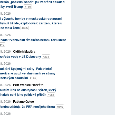
herán „poslední šancí“, jak zabránit eskalaci
lky, tvrdí Trump
7110
 8. 2026
ři výbuchu bomby v moskevské restauraci
hynuli tři lidé; explodovalo zařízení, které u
ebe měla žena
4375
 8. 2026
hada trvanlivosti římského betonu rozluštěna
340
 8. 2026
Oldřich Maděra
potřeba vody v JE Dukovany
4234
 8. 2026
uštěni Spojenými státy: Palestinští
eričané uvízli ve vlně násilí ze strany
zraelských osadníků
4145
 8. 2026
Petr Waniek Horváth
ausův útok na důstojnost. Výrok, který
haluje celý jeho politický příběh
4086
 8. 2026
Fabiano Golgo
fantino zjišťuje, že FIFA není jeho firma
4046
 8. 2026