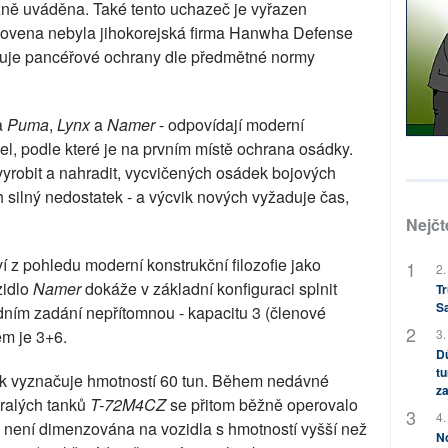
ně uváděna. Také tento uchazeč je vyřazen
ovena nebyla jihokorejská firma Hanwha Defense
je pancéřové ochrany dle předmětné normy
la
Puma
,
Lynx
a
Namer
- odpovídají moderní
del, podle které je na prvním místě ochrana osádky.
yrobit a nahradit, vycvičených osádek bojových
silný nedostatek - a výcvik nových vyžaduje čas,
Nejčt
z pohledu moderní konstrukční filozofie jako
2.
zidlo
Namer
dokáže v základní konfiguraci splnit
Tr
S
ním zadání nepřítomnou - kapacitu 3 (členové
3.
em je 3+6.
Dů
tu
k vyznačuje hmotností 60 tun. Během nedávné
za
ralých tanků
T-72M4CZ
se přitom běžně operovalo
4.
není dimenzována na vozidla s hmotností vyšší než
No