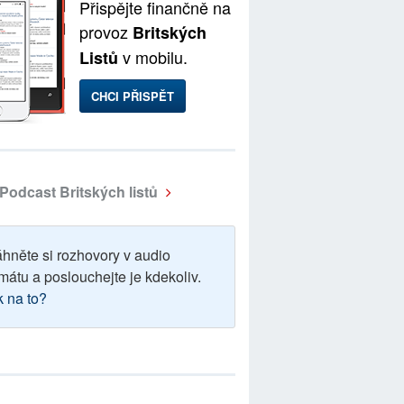
Přispějte finančně na
provoz
Britských
v mobilu.
Listů
CHCI PŘISPĚT
Podcast Britských listů
áhněte si rozhovory v audio
mátu a poslouchejte je kdekoliv.
k na to?