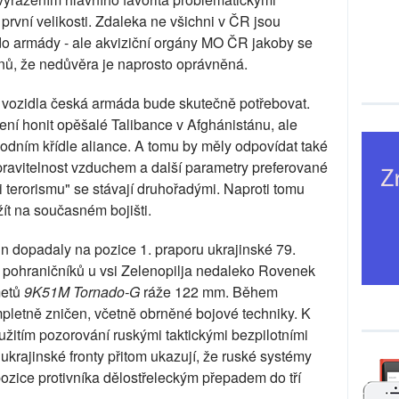
vní velikosti. Zdaleka ne všichni v ČR jsou
 do armády - ale akviziční orgány MO ČR jakoby se
anů, že nedůvěra je naprosto oprávněná.
o vozidla česká armáda bude skutečně potřebovat.
ní honit opěšalé Talibance v Afghánistánu, ale
odním křídle aliance. A tomu by měly odpovídat také
pravitelnost vzduchem a další parametry preferované
i terorismu" se stávají druhořadými. Naproti tomu
ít na současném bojišti.
n dopadaly na pozice 1. praporu ukrajinské 79.
 pohraničníků u vsi Zelenopilja nedaleko Rovenek
metů
9K51M Tornado-G
ráže 122 mm. Během
mpletně zničen, včetně obrněné bojové techniky. K
užitím pozorování ruskými taktickými bezpilotními
ukrajinské fronty přitom ukazují, že ruské systémy
pozice protivníka dělostřeleckým přepadem do tří