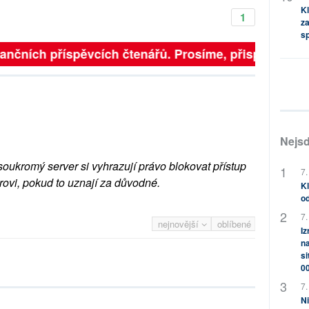
Kl
1
za
s
inančních příspěvcích čtenářů. Prosíme, přispějte. ➥
Nejsd
soukromý server si vyhrazují právo blokovat přístup
7.
rovi, pokud to uznají za důvodné.
Kl
od
7.
nejnovější
oblíbené
Iz
na
si
0
7.
Ni