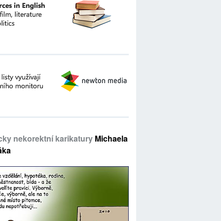
icky nekorektní karikatury
Michaela
áka