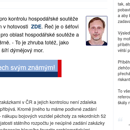
tak, a
pobavi
a aby 
 pro kontrolu hospodářské soutěže
zadava
n v hotovosti
. Řeč je o šéfovi
ZDE
Výsled
 pro oblast hospodářské soutěže a
by moh
ně. - To je zhruba totéž, jako
příběh
g šíří dýmějový mor.
větší 
Příběh
zlehčo
přechá
riskant
To vše
refero
i zakázkami v ČR a jejich kontrolou není zdaleka
škály 
 přibývá. Kromě jiného tu máme podivné zadání
 - nákupu bojových vozidel pěchoty za rekordních 52
jatosti státního rozpočtu je neúplné zadání zakázky
vyřazením hlavního favorita problematickými