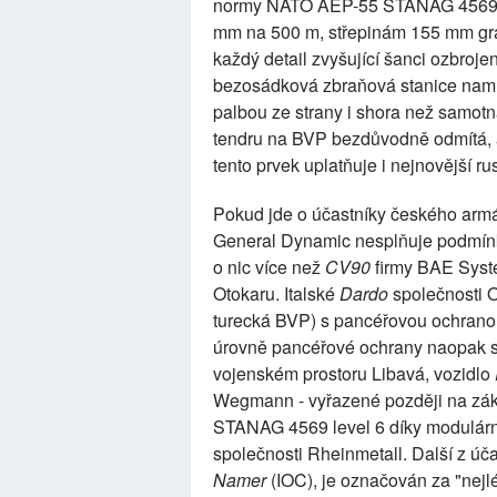
normy NATO AEP-55 STANAG 4569 (o
mm na 500 m, střepinám 155 mm gran
každý detail zvyšující šanci ozbroje
bezosádková zbraňová stanice namí
palbou ze strany i shora než samotn
tendru na BVP bezdůvodně odmítá, a
tento prvek uplatňuje i nejnovější r
Pokud jde o účastníky českého armá
General Dynamic nesplňuje podmín
o nic více než
CV90
firmy BAE Sys
Otokaru. Italské
Dardo
společnosti O
turecká BVP) s pancéřovou ochrano
úrovně pancéřové ochrany naopak s 
vojenském prostoru Libavá, vozidlo
Wegmann - vyřazené později na zá
STANAG 4569 level 6 díky modulární
společnosti Rheinmetall. Další z úča
Namer
(IOC), je označován za "nejl