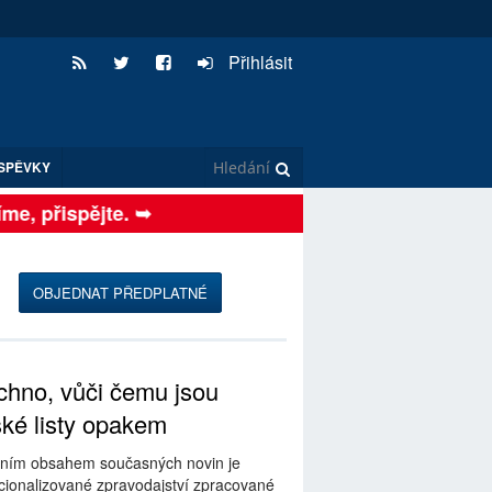
Přihlásit
SPĚVKY
, přispějte. ➥
OBJEDNAT PŘEDPLATNÉ
hno, vůči čemu jsou
ské listy opakem
ním obsahem současných novin je
ionalizované zpravodajství zpracované