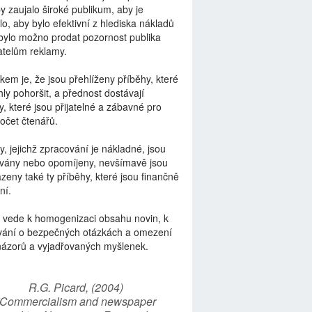
by zaujalo široké publikum, aby je
lo, aby bylo efektivní z hlediska nákladů
bylo možno prodat pozornost publika
telům reklamy.
kem je, že jsou přehlíženy příběhy, které
ly pohoršit, a přednost dostávají
y, které jsou přijatelné a zábavné pro
počet čtenářů.
y, jejichž zpracování je nákladné, jsou
vány nebo opomíjeny, nevšímavě jsou
zeny také ty příběhy, které jsou finančně
ní.
 vede k homogenizaci obsahu novin, k
vání o bezpečných otázkách a omezení
názorů a vyjadřovaných myšlenek.
R.G. Picard, (2004)
“Commercialism and newspaper