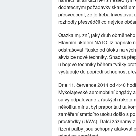
dodatečnými požadavky skandálem pr
přesvědčeni, že je třeba investovat
rozhodly přesvědčit co nejvíce obč
Otázka mj. zní, jaký druh obrněnéh
Hlavním úkolem NATO již napříště ne
odstrašovat Rusko od útoku na vých
akvizice nové techniky. Snadná pře
u bojové techniky během "války prot
vystupuje do popředí schopnost přež
Dne 11. července 2014 od 4:40 hodi
Mykolajevské aeromobilní brigády a
salvy odpalované z ruských raketo
několika minut byl prapor takřka ko
zaměření smrtícího útoku došlo s po
prostředky (UAVs). Další záznamy z 
řízení palby jsou schopny atakovat 
minut po zaměření.