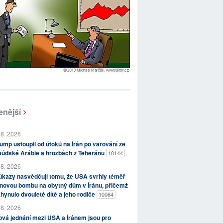
enější
 8. 2026
ump ustoupil od útoků na Írán po varování ze
aúdské Arábie a hrozbách z Teheránu
10144
 8. 2026
kazy nasvědčují tomu, že USA svrhly téměř
novou bombu na obytný dům v Íránu, přičemž
hynulo dvouleté dítě a jeho rodiče
10064
 8. 2026
vá jednání mezi USA a Íránem jsou pro