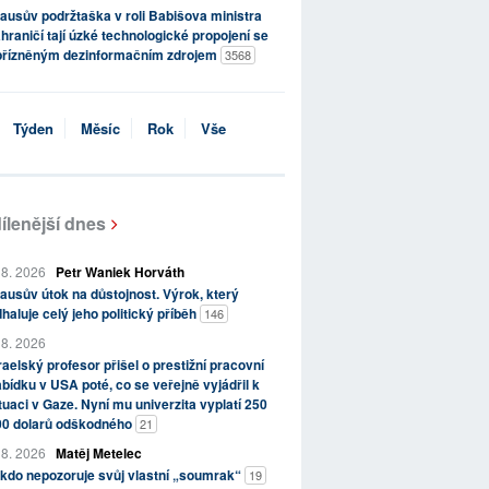
ausův podržtaška v roli Babišova ministra
hraničí tají úzké technologické propojení se
přízněným dezinformačním zdrojem
3568
Týden
Měsíc
Rok
Vše
ílenější dnes
 8. 2026
Petr Waniek Horváth
ausův útok na důstojnost. Výrok, který
haluje celý jeho politický příběh
146
 8. 2026
raelský profesor přišel o prestižní pracovní
bídku v USA poté, co se veřejně vyjádřil k
tuaci v Gaze. Nyní mu univerzita vyplatí 250
00 dolarů odškodného
21
 8. 2026
Matěj Metelec
kdo nepozoruje svůj vlastní „soumrak“
19