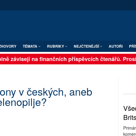
ZHOVORY
TÉMATA
RUBRIKY
NEJČTENĚJŠÍ
AUTOŘI
PŘÍ
ně závisejí na finančních příspěvcích čtenářů. Prosíme
iony v českých, aneb
elenopilje?
Všec
Brit
Primár
komerc