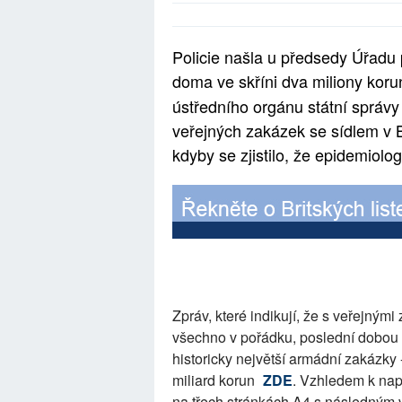
Policie našla u předsedy Úřadu
doma ve skříni dva miliony koru
ústředního orgánu státní správy
veřejných zakázek se sídlem v Br
kdyby se zjistilo, že epidemiolo
Zpráv, které indikují, že s veřejným
všechno v pořádku, poslední dobou
historicky největší armádní zakázky
miliard korun
ZDE
. Vzhledem k nap
na třech stránkách A4 s následným 