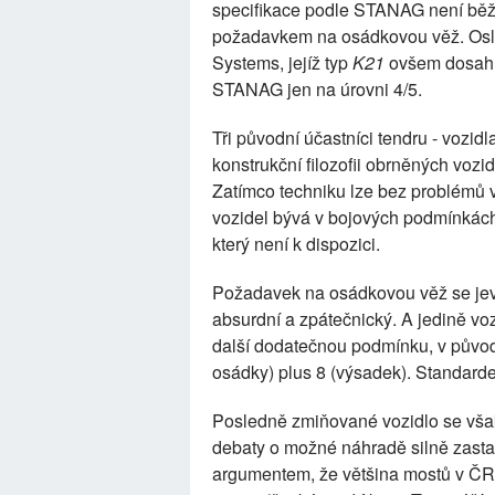
specifikace podle STANAG není běž
požadavkem na osádkovou věž. Osl
Systems, jejíž typ
K21
ovšem dosahu
STANAG jen na úrovni 4/5.
Tři původní účastníci tendru - vozid
konstrukční filozofii obrněných vozi
Zatímco techniku lze bez problémů v
vozidel bývá v bojových podmínkách 
který není k dispozici.
Požadavek na osádkovou věž se jeví 
absurdní a zpátečnický. A jedině vo
další dodatečnou podmínku, v původ
osádky) plus 8 (výsadek). Standard
Posledně zmiňované vozidlo se vša
debaty o možné náhradě silně zasta
argumentem, že většina mostů v ČR 