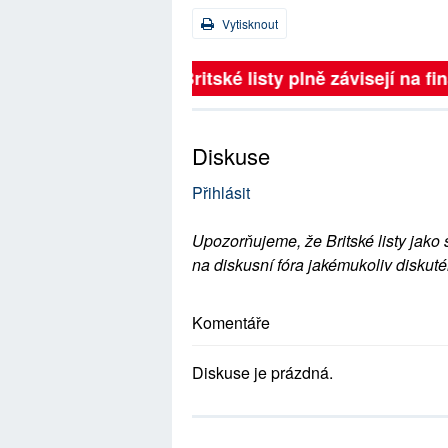
Vytisknout
Britské listy plně závisejí na f
Diskuse
Přihlásit
Upozorňujeme, že Britské listy jako 
na diskusní fóra jakémukoliv diskuté
Komentáře
Diskuse je prázdná.