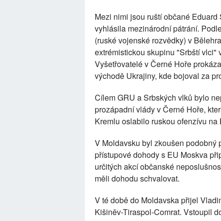
Mezi nimi jsou ruští občané Eduard 
vyhlásila mezinárodní pátrání. Pod
(ruské vojenské rozvědky) v Bělehradě
extrémistickou skupinu "Srbští vlci
Vyšetřovatelé v Černé Hoře prokázali
východě Ukrajiny, kde bojoval za pro
Cílem GRU a Srbských vlků bylo nepř
prozápadní vlády v Černé Hoře, kte
Kremlu oslabilo ruskou ofenzívu na
V Moldavsku byl zkoušen podobný p
přístupové dohody s EU Moskva přip
určitých akcí občanské neposlušnos
měli dohodu schvalovat.
V té době do Moldavska přijel Vladi
Kišiněv-Tiraspol-Comrat. Vstoupil d