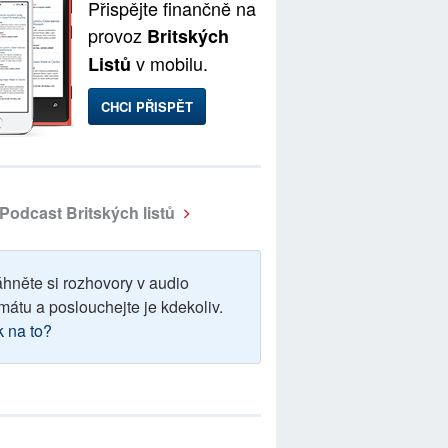
Přispějte finančně na
provoz
Britských
v mobilu.
Listů
CHCI PŘISPĚT
Podcast Britských listů
áhněte si rozhovory v audio
mátu a poslouchejte je kdekoliv.
k na to?