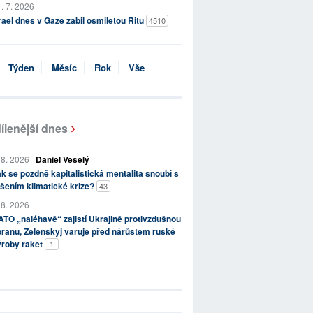
. 7. 2026
rael dnes v Gaze zabil osmiletou Ritu
4510
Týden
Měsíc
Rok
Vše
ílenější dnes
 8. 2026
Daniel Veselý
k se pozdně kapitalistická mentalita snoubí s
šením klimatické krize?
43
 8. 2026
TO „naléhavě“ zajistí Ukrajině protivzdušnou
ranu, Zelenskyj varuje před nárůstem ruské
ýroby raket
1