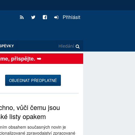
Přihlásit
SPĚVKY
, přispějte. ➥
OBJEDNAT PŘEDPLATNÉ
hno, vůči čemu jsou
ské listy opakem
ním obsahem současných novin je
ionalizované zpravodajství zpracované