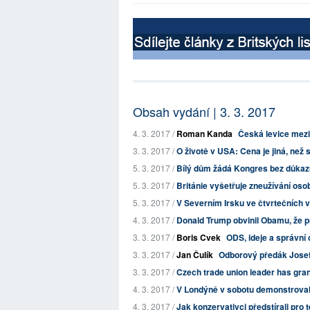
Obsah vydání | 3. 3. 2017
4. 3. 2017 /
Roman Kanda
Česká levice mez
3. 3. 2017 /
O životě v USA: Cena je jiná, než 
5. 3. 2017 /
Bílý dům žádá Kongres bez důkaz
5. 3. 2017 /
Británie vyšetřuje zneužívání osobn
5. 3. 2017 /
V Severním Irsku ve čtvrtečních vol
4. 3. 2017 /
Donald Trump obvinil Obamu, že pr
3. 3. 2017 /
Boris Cvek
ODS, ideje a správní
3. 3. 2017 /
Jan Čulík
Odborový předák Josef 
3. 3. 2017 /
Czech trade union leader has grant
4. 3. 2017 /
V Londýně v sobotu demonstrovaly d
4. 3. 2017 /
Jak konzervativci předstírali pro tel