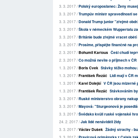
3. 3. 2017 /
Polský europoslanec: Ženy musejí 
3. 3. 2017 /
Trumpův ministr spravedlnosti se 
3. 3. 2017 /
Donald Trump junior "zřejmě obdrže
3. 3. 2017 /
Škola v německém Wuppertalu zak
3. 3. 2017 /
Británie bude zřejmě vracet obětí
3. 3. 2017 /
Prosíme, přispějte finančně na p
2. 3. 2017 /
Bohumil Kartous
Češi chudí teprv
2. 3. 2017 /
Co možná nevíte o příjmech v ČR
1. 3. 2017 /
Boris Cvek
Stávky těžko mohou 
1. 3. 2017 /
František Řezáč
Lidi mají v ČR m
1. 3. 2017 /
Karel Dolejší
V ČR jsou mizerné pl
1. 3. 2017 /
František Řezáč
Stávkováním by
3. 3. 2017 /
Ruské ministerstvo obrany nakupu
3. 3. 2017 /
Mayová: "Sturgeonová je posedlá 
3. 3. 2017 /
Švédsko kvůli ruské vojenské hro
24. 2. 2017 /
Jak lidé nenáviděli židy
3. 3. 2017 /
Václav Dušek
Žádný strachy - b
3. 3. 2017 /
Pravicová primátorka z Calais zak