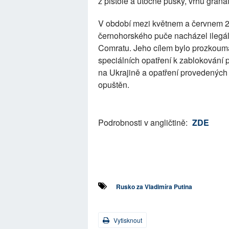
z pistole a útočné pušky, vrhu gran
V období mezi květnem a červnem 20
černohorského puče nacházel ilegál
Comratu. Jeho cílem bylo prozkoumat
speciálních opatření k zablokování 
na Ukrajině a opatření provedených
opuštěn.
Podrobnosti v angličtině:
ZDE
Rusko za Vladimíra Putina
Vytisknout