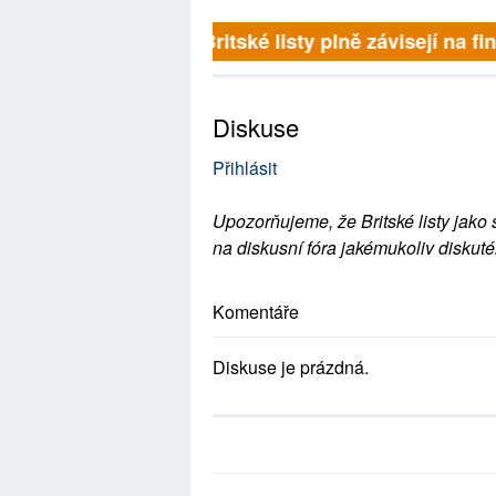
Britské listy plně závisejí na f
Diskuse
Přihlásit
Upozorňujeme, že Britské listy jako 
na diskusní fóra jakémukoliv diskuté
Komentáře
Diskuse je prázdná.