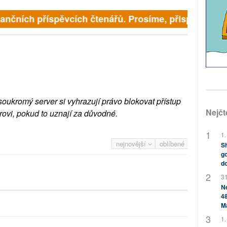
inančních příspěvcích čtenářů. Prosíme, přispějte. ➥
soukromý server si vyhrazují právo blokovat přístup
Nejčt
rovi, pokud to uznají za důvodné.
1.
nejnovější
oblíbené
Sh
go
do
31
Ne
48
M
1.