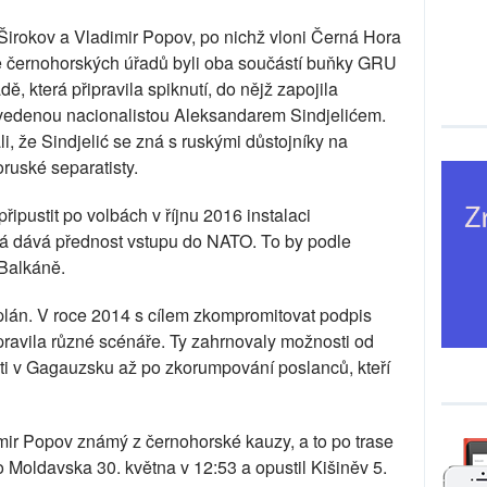
Širokov a Vladimir Popov, po nichž vloni Černá Hora
le černohorských úřadů byli oba součástí buňky GRU
, která připravila spiknutí, do nějž zapojila
" vedenou nacionalistou Aleksandarem Sindjelićem.
, že Sindjelić se zná s ruskými důstojníky na
ruské separatisty.
ipustit po volbách v říjnu 2016 instalaci
rá dává přednost vstupu do NATO. To by podle
 Balkáně.
lán. V roce 2014 s cílem zkompromitovat podpis
ravila různé scénáře. Ty zahrnovaly možnosti od
ti v Gagauzsku až po zkorumpování poslanců, kteří
mir Popov známý z černohorské kauzy, a to po trase
o Moldavska 30. května v 12:53 a opustil Kišiněv 5.