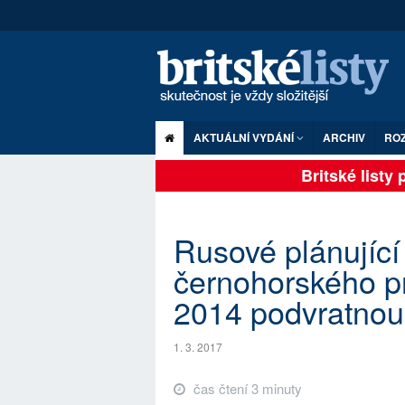
AKTUÁLNÍ VYDÁNÍ
ARCHIV
RO
Britské listy pl
Rusové plánující
černohorského pr
2014 podvratnou
1. 3. 2017
čas čtení 3 minuty