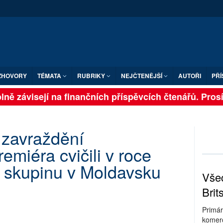
ZHOVORY
TÉMATA
RUBRIKY
NEJČTENĚJŠÍ
AUTOŘI
PŘÍ
ně závisejí na finančních příspěvcích čtenářů. Prosíme
 zavraždění
emiéra cvičili v roce
 skupinu v Moldavsku
Všec
Brit
Primár
komerc