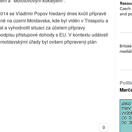
átem a "Molotovovým koktejlem".
14 se Vladimir Popov hledaný dnes kvůli přípravě
ně na území Moldavska, kde byl viděn v Tiraspolu a
 a vyhodnotit situaci za účelem přípravy
podpisu přístupové dohody s EU. V kontextu událostí
 moldavskými úřady byl ovšem připravený plán
Polit
Marč
0