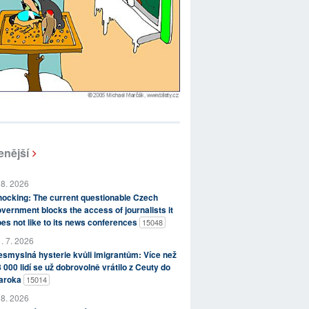
enější
 8. 2026
ocking: The current questionable Czech
vernment blocks the access of journalists it
es not like to its news conferences
15048
. 7. 2026
smyslná hysterie kvůli imigrantům: Více než
 000 lidí se už dobrovolně vrátilo z Ceuty do
aroka
15014
 8. 2026