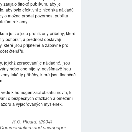
by zaujalo široké publikum, aby je
lo, aby bylo efektivní z hlediska nákladů
bylo možno prodat pozornost publika
telům reklamy.
kem je, že jsou přehlíženy příběhy, které
ly pohoršit, a přednost dostávají
y, které jsou přijatelné a zábavné pro
počet čtenářů.
y, jejichž zpracování je nákladné, jsou
vány nebo opomíjeny, nevšímavě jsou
zeny také ty příběhy, které jsou finančně
ní.
 vede k homogenizaci obsahu novin, k
vání o bezpečných otázkách a omezení
názorů a vyjadřovaných myšlenek.
R.G. Picard, (2004)
“Commercialism and newspaper