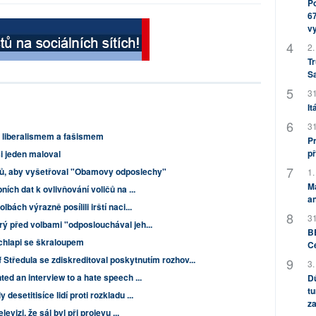
Po
67
v
2.
Tr
S
31
It
31
i liberalismem a fašismem
Pr
př
si jeden maloval
ů, aby vyšetřoval "Obamovy odposlechy"
1.
M
ích dat k ovlivňování voličů na ...
an
bách výrazně posílili irští naci...
31
ý před volbami "odposlouchával jeh...
BB
 chlapi se škraloupem
C
Středula se zdiskreditoval poskytnutím rozhov...
3.
ed an interview to a hate speech ...
Dů
tu
esetitisíce lidí proti rozkladu ...
za
evizi, že sál byl při projevu ...