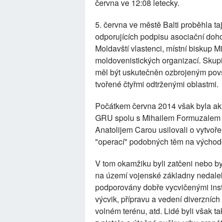
června ve 12:08 letecky.
5. června ve městě Balti proběhla 
odporujících podpisu asociační dohod
Moldavští vlastenci, místní biskup 
moldovenistických organizací. Skupin
měl být uskutečněn ozbrojeným povs
tvořené čtyřmi odtrženými oblastmi.
Počátkem června 2014 však byla ak
GRU spolu s Mihailem Formuzalem 
Anatolijem Carou usilovali o vytvoř
"operací" podobných těm na východě
V tom okamžiku byli zatčeni nebo byl
na území vojenské základny nedale
podporovány dobře vycvičenými inst
výcvik, přípravu a vedení diverzníc
volném terénu, atd. Lidé byli však tak