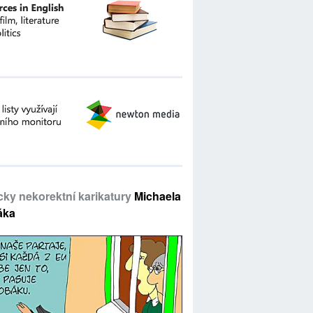
icky nekorektní karikatury
Michaela
áka