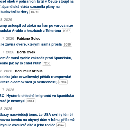
čet obětí v pohraniční krizi v Ceutě stoupl na
, španělská vláda oznámila plány na
ybudování bariéry
10746
 8. 2026
ump ustoupil od útoků na Írán po varování ze
aúdské Arábie a hrozbách z Teheránu
9257
. 7. 2026
Fabiano Golgo
álie zavírá dveře, kterými sama prošla
8089
. 7. 2026
Boris Cvek
emiér musí rychle zakročit proti Španělsku,
esně jak by to chtěl Putin
7200
 8. 2026
Bohumil Kartous
acinka jako orwellovský pěšák trumpovské
titeze o demokracii (o skutečnosti)
6904
. 7. 2026
C: Hysterie ohledně imigrantů ve španělské
eutě je nesmysl
5841
 8. 2026
kazy nasvědčují tomu, že USA svrhly téměř
novou bombu na obytný dům v Íránu, přičemž
hynulo dvouleté dítě a jeho rodiče
4547