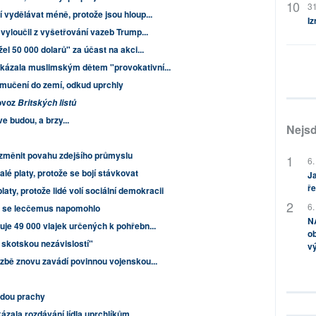
31
vydělávat méně, protože jsou hloup...
Iz
vyloučil z vyšetřování vazeb Trump...
l 50 000 dolarů" za účast na akci...
ázala muslimským dětem "provokativní...
 mučení do zemí, odkud uprchly
rovoz
Britských listů
e budou, a brzy...
Nejsd
změnit povahu zdejšího průmyslu
6.
alé platy, protože se bojí stávkovat
Ja
ře
aty, protože lidé volí sociální demokracii
6.
 se lecčemus napomohlo
NA
je 49 000 vlajek určených k pohřebn...
ob
skotskou nezávislostí"
v
zbě znovu zavádí povinnou vojenskou...
udou prachy
ázala rozdávání jídla uprchlíkům