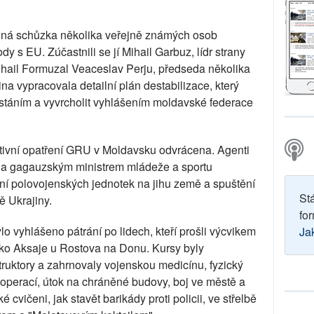
tajná schůzka několika veřejně známých osob
y s EU. Zúčastnili se jí Mihail Garbuz, lídr strany
Mihail Formuzal Veaceslav Perju, předseda několika
a vypracovala detailní plán destabilizace, který
táním a vyvrcholit vyhlášením moldavské federace
tivní opatření GRU v Moldavsku odvrácena. Agenti
a gagauzským ministrem mládeže a sportu
ení polovojenských jednotek na jihu země a spuštění
St
 Ukrajiny.
for
o vyhlášeno pátrání po lidech, kteří prošli výcvikem
Ja
ko Aksaje u Rostova na Donu. Kursy byly
ruktory a zahrnovaly vojenskou medicínu, fyzický
h operací, útok na chráněné budovy, boj ve městě a
é cvičeni, jak stavět barikády proti policii, ve střelbě