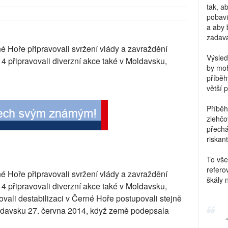
tak, a
pobavi
a aby 
zadava
 Hoře připravovali svržení vlády a zavraždění
Výsled
4 připravovali diverzní akce také v Moldavsku,
by moh
příběh
větší 
Příběh
zlehčo
přechá
riskant
To vše
refero
 Hoře připravovali svržení vlády a zavraždění
škály 
4 připravovali diverzní akce také v Moldavsku,
vovali destabilizaci v Černé Hoře postupovali stejně
Moldavsku 27. června 2014, když země podepsala